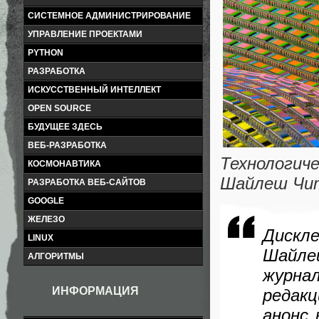
СИСТЕМНОЕ АДМИНИСТРИРОВАНИЕ
УПРАВЛЕНИЕ ПРОЕКТАМИ
PYTHON
РАЗРАБОТКА
ИСКУССТВЕННЫЙ ИНТЕЛЛЕКТ
OPEN SOURCE
БУДУЩЕЕ ЗДЕСЬ
ВЕБ-РАЗРАБОТКА
Технологич
КОСМОНАВТИКА
Шайлеш Чи
РАЗРАБОТКА ВЕБ-САЙТОВ
GOOGLE
ЖЕЛЕЗО
Дискл
LINUX
Шайле
АЛГОРИТМЫ
журна
ИНФОРМАЦИЯ
редак
анонс