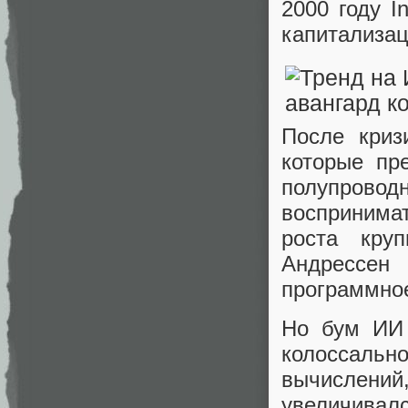
2000 году I
капитализац
После криз
которые пр
полупроводн
воспринима
роста круп
Андрессен
программное
Но бум ИИ 
колоссально
вычислений
увеличива