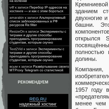
на коленке
Кремниевой
v4f
к записи
Перебор IP-адресов на
зданием с
хостинге — и как с этим бороться
двухногие 
amarakin
к записи
Альтернативный
список заблокированных в РФ
башни. Эт
ресурсов Re:filter
компонентов
ResizeOn
к записи
Эксперименты с
тиграми и другие способы
открылся S
преподавать программирование
студентам, которым скучно
посвящённ
Text2Vid
к записи
Эксперименты с
полностью 
тиграми и другие способы
преподавать программирование
долины.
студентам, которым скучно
всым
к записи
Развёртывание своего
Компания
MTProxy Telegram со статистикой
изобрета
коммерческо
РЕКОМЕНДУЕМ
1957 году 
«предателя
REG.RU
менее чем 
надежный хостинг