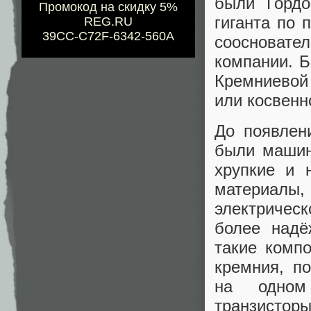
были Гордо
Промокод на скидку 5%
гиганта по 
REG.RU
39CC-C72F-6342-560A
соосновате
компании. Б
Кремниевой
или косвенно
До появлен
были машин
хрупкие и 
материал
электрическ
более надё
такие комп
кремния, п
на одном
транзисто