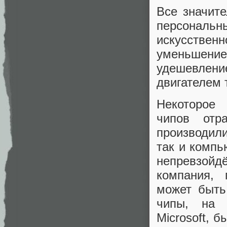
Все значит
персональн
искусстве
уменьшени
удешевлени
двигателем 
Некоторое 
чипов отр
производили
так и компь
непревзойдё
компания, 
может быть
чипы, на 
Microsoft, 