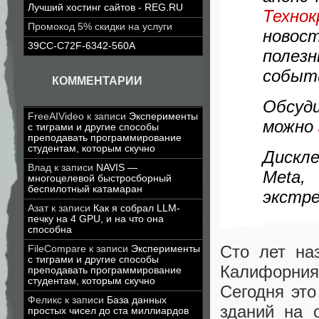
Лучший хостинг сайтов - REG.RU
Техно
Промокод 5% скидки на услуги
новос
39CC-C72F-6342-560A
поле
событ
КОММЕНТАРИИ
Обсуд
FreeAIVideo
к записи
Эксперименты
можно
с тиграми и другие способы
преподавать программирование
студентам, которым скучно
Дискл
Влад
к записи
NAVIS —
Meta,
многоцелевой быстросборный
беспилотный катамаран
экстре
Азат
к записи
Как я собрал LLM-
печку на 4 GPU, и на что она
способна
Сто лет на
FileCompare
к записи
Эксперименты
с тиграми и другие способы
Калифорния
преподавать программирование
студентам, которым скучно
Сегодня эт
Феликс
к записи
База данных
зданий на 
простых чисел до ста миллиардов