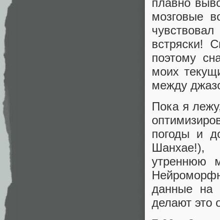
плавно выво
мозговые в
чувствова
встряски! 
поэтому сн
моих текущи
между джазо
Пока я лежу
оптимизиро
погоды и д
Шанхае!),
утреннюю м
Нейроморф
данные на 
делают это 