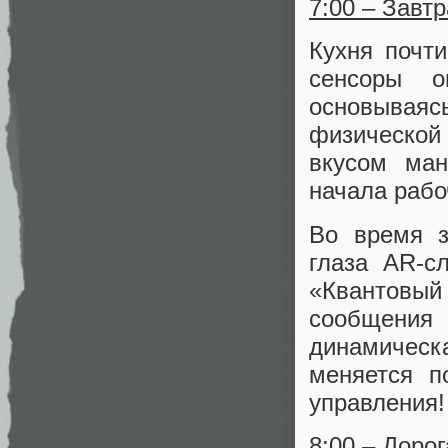
7:00 – Завтр
Кухня почт
сенсоры о
основываяс
физической 
вкусом ман
начала рабо
Во время з
глаза AR-с
«Квантовы
сообщени
динамичес
меняется п
управления!
8:00 – Доро