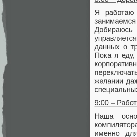
Я работаю
занимаемся
Добираюсь 
управляетс
данных о т
Пока я еду,
корпоратив
переключат
желании даж
специальны
9:00 – Рабо
Наша осно
компилятор
именно для