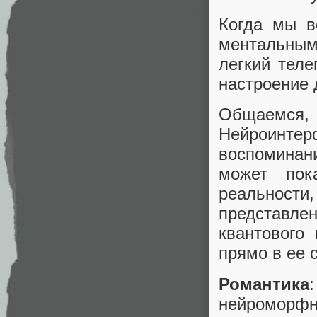
Когда мы в
ментальным
легкий тел
настроение 
Общаемс
Нейроинте
воспоминан
может пок
реальност
представл
квантового
прямо в ее 
Романтика
нейроморфн