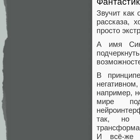
Фантасти
Звучит как 
рассказа, х
просто экст
А имя Син
подчеркн
возможносте
В принцип
негативном,
например, 
мире по
нейроинтерф
так, но 
трансформа
И всё-же 