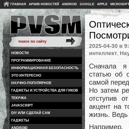
ГЛАВНАЯ
АРХИВ НОВОСТЕЙ
ANDROID
GOOGLE
APPLE
MICROSOF
Оптичес
Посмотр
2025-04-30
в 9
интеллект
,
На
НОВОСТИ
ПРОГРАММИРОВАНИЕ
Сначала я
ИНФОРМАЦИОННАЯ БЕЗОПАСНОСТЬ
статью об 
ЭТО ИНТЕРЕСНО
самой перед
НАУЧНО-ПОПУЛЯРНОЕ
Но затем р
ГАДЖЕТЫ И УСТРОЙСТВА ДЛЯ ГИКОВ
отступив о
ТЕКУЧКА
акцент на т
JAVASCRIPT
жизнь. Ведь 
DIY ИЛИ СДЕЛАЙ САМ
ГАДЖЕТЫ
Например
ANDROID