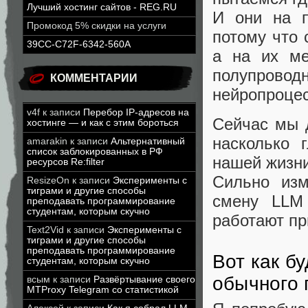
Лучший хостинг сайтов - REG.RU
И они на п
Промокод 5% скидки на услуги
потому что
39CC-C72F-6342-560A
а на их ме
полупроводн
КОММЕНТАРИИ
нейропроцес
v4f
к записи
Перебор IP-адресов на
Сейчас мы 
хостинге — и как с этим бороться
насколько 
amarakin
к записи
Альтернативный
список заблокированных в РФ
нашей жизни
ресурсов Re:filter
Сильно изм
ResizeOn
к записи
Эксперименты с
тиграми и другие способы
смену LLM 
преподавать программирование
студентам, которым скучно
работают пр
Text2Vid
к записи
Эксперименты с
тиграми и другие способы
преподавать программирование
Вот как б
студентам, которым скучно
обычного 
всым
к записи
Развёртывание своего
MTProxy Telegram со статистикой