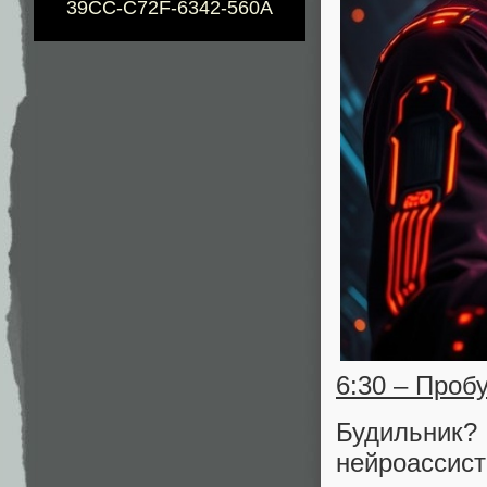
39CC-C72F-6342-560A
6:30 – Проб
Будильник
нейроассис