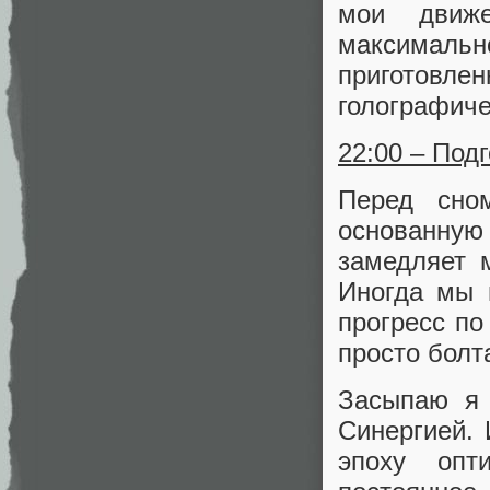
мои движе
максималь
приготов
голографиче
22:00 – Под
Перед сном
основанну
замедляет
Иногда мы 
прогресс по
просто болт
Засыпаю я 
Синергией. 
эпоху опт