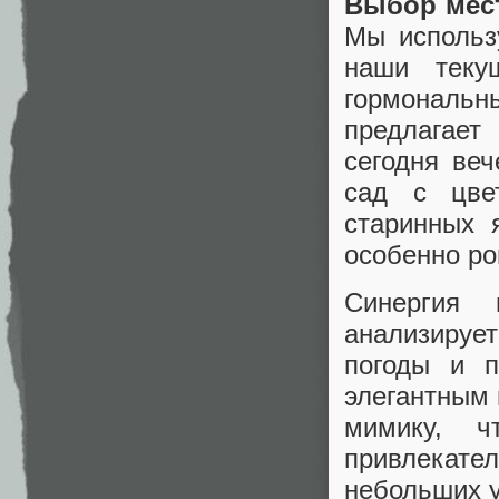
Выбор мес
Мы использ
наши теку
гормональн
предлагае
сегодня ве
сад с цве
старинных 
особенно ро
Синергия 
анализируе
погоды и п
элегантным 
мимику, 
привлекате
небольших у