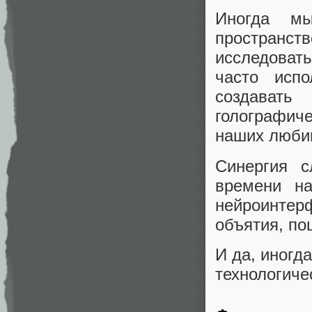
Иногда м
пространс
исследовать
часто исп
создавать
голографич
наших люби
Синергия с
времени на
нейроинтер
объятия, поц
И да, иногд
технологиче