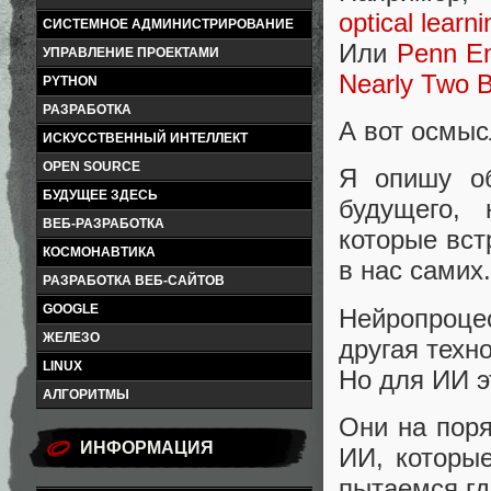
optical learn
СИСТЕМНОЕ АДМИНИСТРИРОВАНИЕ
Или
Penn En
УПРАВЛЕНИЕ ПРОЕКТАМИ
Nearly Two B
PYTHON
РАЗРАБОТКА
А вот осмыс
ИСКУССТВЕННЫЙ ИНТЕЛЛЕКТ
OPEN SOURCE
Я опишу об
БУДУЩЕЕ ЗДЕСЬ
будущего, 
ВЕБ-РАЗРАБОТКА
которые вст
КОСМОНАВТИКА
в нас самих.
РАЗРАБОТКА ВЕБ-САЙТОВ
GOOGLE
Нейропроце
ЖЕЛЕЗО
другая техн
LINUX
Но для ИИ э
АЛГОРИТМЫ
Они на поря
ИНФОРМАЦИЯ
ИИ, которы
пытаемся гд