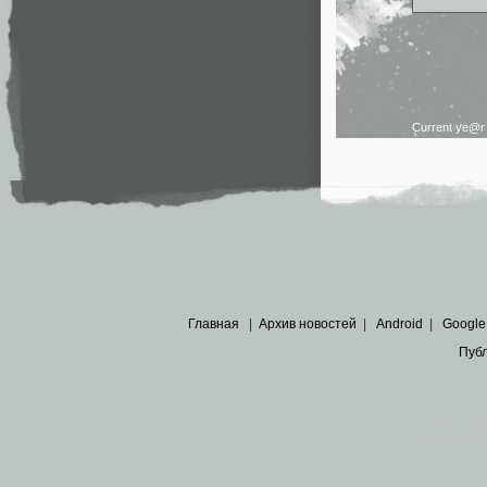
Current ye@
Главная
|
Архив новостей
|
Android
|
Google
Пуб
Все пра
Основными материалами сайта являются
архивные ко