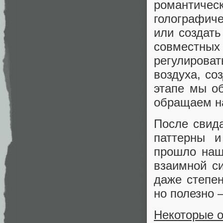
романти
голографич
или создат
совместных
регулиров
воздуха, со
этапе мы о
обращаем на
После свид
паттерны и
прошло наш
взаимной си
даже степен
но полезно 
Некоторые 