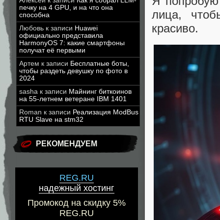
Я попробую 
Алексей
к записи
Как я собрал LLM-
печку на 4 GPU, и на что она
лица, чтоб
способна
красиво.
Любовь
к записи
Huawei
официально представила
HarmonyOS 7: какие смартфоны
получат её первыми
Артем
к записи
Бесплатные боты,
чтобы раздеть девушку по фото в
2024
sasha
к записи
Майнинг биткоинов
на 55-летнем ветеране IBM 1401
Roman
к записи
Реализация ModBus
RTU Slave на stm32
РЕКОМЕНДУЕМ
REG.RU
надежный хостинг
Промокод на скидку 5%
REG.RU