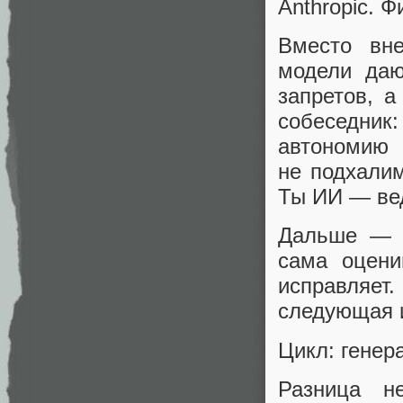
Anthropic. 
Вместо вн
модели даю
запретов, а
собеседник
автономию
не подхалим
Ты ИИ — вед
Дальше — к
сама оцени
исправляет
следующая 
Цикл: генер
Разница н