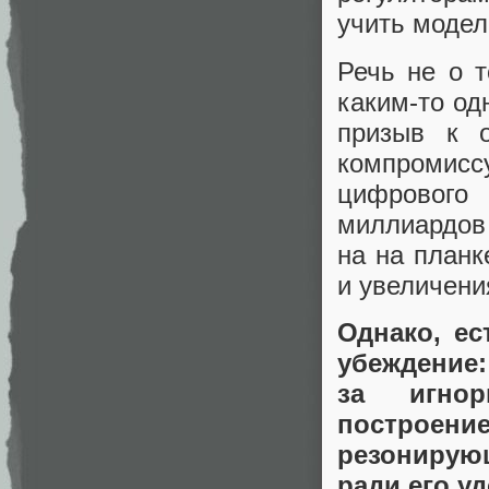
учить модел
Речь не о т
каким‑то од
призыв к о
компромисс
цифрового
миллиардов
на на планк
и увеличени
Однако, ес
убеждение
за игнор
построе
резонирую
ради его у