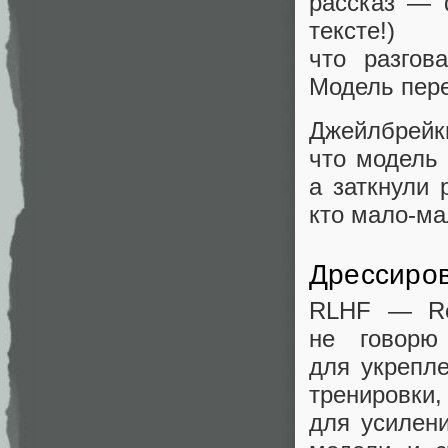
рассказ — 
тексте!)
что разгов
Модель пере
Джейлбрей
что модель 
а заткнули
кто мало‑ма
Дрессиров
RLHF — Rei
не говорю
для укрепл
тренировк
для усилен