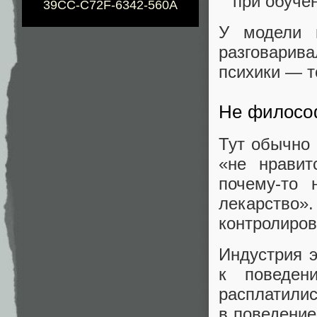
при обучен
39CC-C72F-6342-560A
У модели 
разговарива
психики — т
Не филосо
Тут обычно 
«не нрави
почему‑то
лекарство»
контролиров
Индустрия э
к поведен
расплатил
в поведение