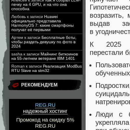
Алексей
к записи
Как я собрал LLM-
печку на 4 GPU, и на что она
Гипотетич
способна
возразить, 
Любовь
к записи
Huawei
официально представила
выдав за
HarmonyOS 7: какие смартфоны
получат её первыми
в угодничес
Артем
к записи
Бесплатные боты,
чтобы раздеть девушку по фото в
К 2025 г
2024
перестали б
sasha
к записи
Майнинг биткоинов
на 55-летнем ветеране IBM 1401
Пользоват
Roman
к записи
Реализация ModBus
RTU Slave на stm32
обученных
Подростк
РЕКОМЕНДУЕМ
суицида
натрениро
REG.RU
надежный хостинг
Люди с б
Промокод на скидку 5%
укрепляла
REG.RU