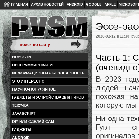
ГЛАВНАЯ
АРХИВ НОВОСТЕЙ
ANDROID
GOOGLE
APPLE
MICROSOF
Эссе-рас
2026-02-12
в 11:30
, руб
Часть 1: 
НОВОСТИ
(очевидно
ПРОГРАММИРОВАНИЕ
ИНФОРМАЦИОННАЯ БЕЗОПАСНОСТЬ
В 2023 год
ЭТО ИНТЕРЕСНО
людей нача
НАУЧНО-ПОПУЛЯРНОЕ
похожая на
ГАДЖЕТЫ И УСТРОЙСТВА ДЛЯ ГИКОВ
которую мы
ТЕКУЧКА
JAVASCRIPT
Ни одна тех
DIY ИЛИ СДЕЛАЙ САМ
Гугл — сп
ГАДЖЕТЫ
оригиналов 
ANDROID