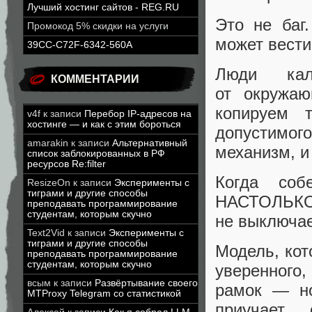
Лучший хостинг сайтов - REG.RU
Это не баг
Промокод 5% скидки на услуги
может вести
39CC-C72F-6342-560A
Люди кал
КОММЕНТАРИИ
от окружа
копируем 
v4f
к записи
Перебор IP-адресов на
хостинге — и как с этим бороться
допустимог
amarakin
к записи
Альтернативный
механизм, и
список заблокированных в РФ
ресурсов Re:filter
Когда соб
ResizeOn
к записи
Эксперименты с
тиграми и другие способы
НАСТОЛЬ
преподавать программирование
студентам, которым скучно
не выключае
Text2Vid
к записи
Эксперименты с
тиграми и другие способы
Модель, кот
преподавать программирование
студентам, которым скучно
уверенного
всым
к записи
Развёртывание своего
рамок — но
MTProxy Telegram со статистикой
приучает