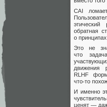
вместо того
CAI ломает
Пользоват
этический
обратная с
о принципах
Это не зна
что задач
участвующ
движения р
RLHF форм
что‑то похо
И именно эт
чувствите
ценят — даж