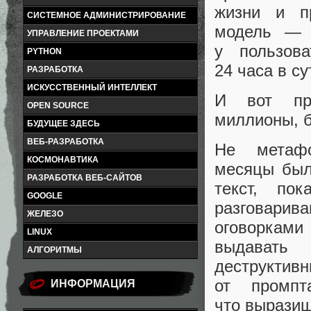
жизни и п
СИСТЕМНОЕ АДМИНИСТРИРОВАНИЕ
модель — 
УПРАВЛЕНИЕ ПРОЕКТАМИ
у пользова
PYTHON
24 часа в су
РАЗРАБОТКА
ИСКУССТВЕННЫЙ ИНТЕЛЛЕКТ
И вот про
OPEN SOURCE
миллионы, б
БУДУЩЕЕ ЗДЕСЬ
ВЕБ-РАЗРАБОТКА
Не метаф
КОСМОНАВТИКА
месяцы был
РАЗРАБОТКА ВЕБ-САЙТОВ
текст, пок
GOOGLE
разговари
ЖЕЛЕЗО
оговорками
LINUX
выдавать
АЛГОРИТМЫ
деструктивн
от промп
ИНФОРМАЦИЯ
что выразиш