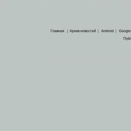
Главная
|
Архив новостей
|
Android
|
Google
Пуб
Все пра
Основными материалами сайта являются
архивные ко