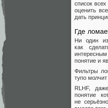
список всех
оценить вс
дать принци
Где ломае
Ни один и
как сдела
интересным
понятие и я
Фильтры ло
тупо молчит
RLHF, даже
понятие к
не серьёзн