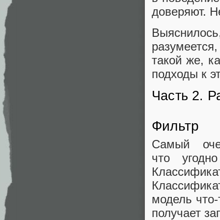
доверяют. Н
Выяснилось,
разумеется
такой же, к
подходы к э
Часть 2. 
Фильтр
Самый оче
что угодн
Классифика
Классифика
модель что‑
получает загл