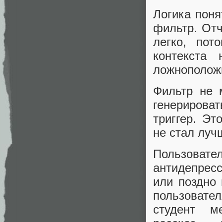
Логика пон
фильтр. Отч
легко, пот
контекста
ложнополож
Фильтр не 
генерироват
триггер. Эт
не стал лучш
Пользова
антидепрес
или поздно 
пользовате
студент м