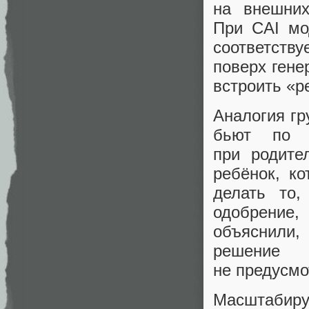
на внешних
При CAI мо
соответств
поверх гене
встроить «р
Аналогия гр
бьют по р
при родите
ребёнок, ко
делать то
одобрение
объяснили,
решение 
не предусмо
Масштабиру