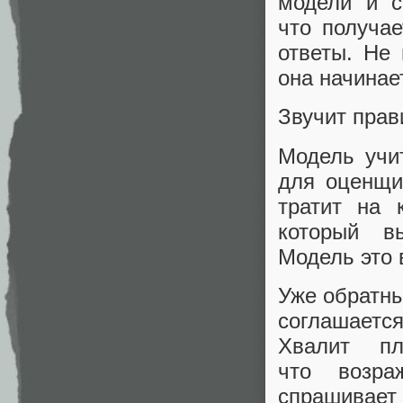
модели и с
что получа
ответы. Не
она начинае
Звучит прав
Модель учи
для оценщи
тратит на 
который в
Модель это 
Уже обратны
соглашаетс
Хвалит пл
что возра
спрашивает 