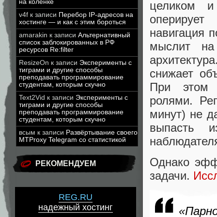
на коленке
целиком и
v4f
к записи
Перебор IP-адресов на
оперирует
хостинге — и как с этим бороться
навигация п
amarakin
к записи
Альтернативный
список заблокированных в РФ
мыслит на
ресурсов Re:filter
архитекту
ResizeOn
к записи
Эксперименты с
тиграми и другие способы
снижает объ
преподавать программирование
При этом 
студентам, которым скучно
Text2Vid
к записи
Эксперименты с
ролями. Ре
тиграми и другие способы
минут) не д
преподавать программирование
студентам, которым скучно
выпасть и
всым
к записи
Развёртывание своего
наблюдател
MTProxy Telegram со статистикой
Однако эфф
РЕКОМЕНДУЕМ
задачи.
Исс
REG.RU
надежный хостинг
«Парн