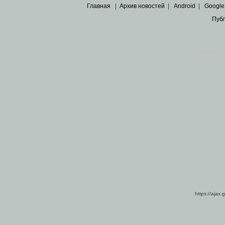
Главная
|
Архив новостей
|
Android
|
Google
Пуб
Все пра
Основными материалами сайта являются
архивные ко
https://ajax.