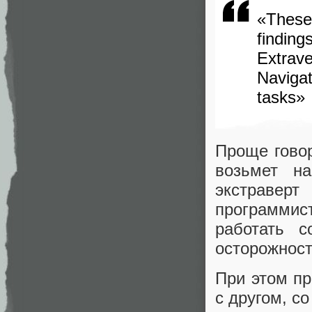
«These 
finding
Extrav
Naviga
tasks»
Проще говор
возьмет н
экстраверт
программис
работать 
осторожнос
При этом пр
с другом, с