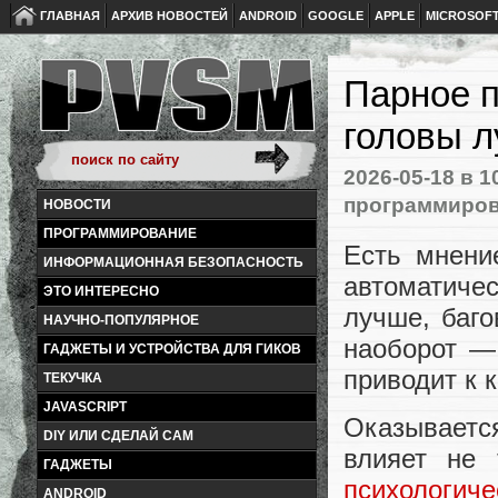
ГЛАВНАЯ
АРХИВ НОВОСТЕЙ
ANDROID
GOOGLE
APPLE
MICROSOF
Парное 
головы л
2026-05-18
в 1
программиро
НОВОСТИ
ПРОГРАММИРОВАНИЕ
Есть мнени
ИНФОРМАЦИОННАЯ БЕЗОПАСНОСТЬ
автоматиче
ЭТО ИНТЕРЕСНО
лучше, баго
НАУЧНО-ПОПУЛЯРНОЕ
наоборот —
ГАДЖЕТЫ И УСТРОЙСТВА ДЛЯ ГИКОВ
приводит к 
ТЕКУЧКА
JAVASCRIPT
Оказываетс
DIY ИЛИ СДЕЛАЙ САМ
влияет не 
ГАДЖЕТЫ
психологиче
ANDROID