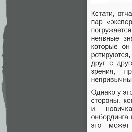
Кстати, отч
пар «экспе
погружаетс
неявные зн
которые он
ротируются,
друг с друг
зрения, п
непривычные
Однако у эт
стороны, к
и новичка
онбординга 
это может