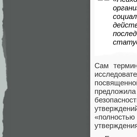
орган
социал
дейс
после
статус
Сам термин
исследов
посвященно
предложи
безопасно
утверждений
«полностью
утверждения