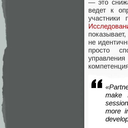
— это сниж
ведет к оп
участники 
Исследован
показывает
не идентичн
просто сп
управлени
компетенция
«Partne
make P
sessio
more i
develo