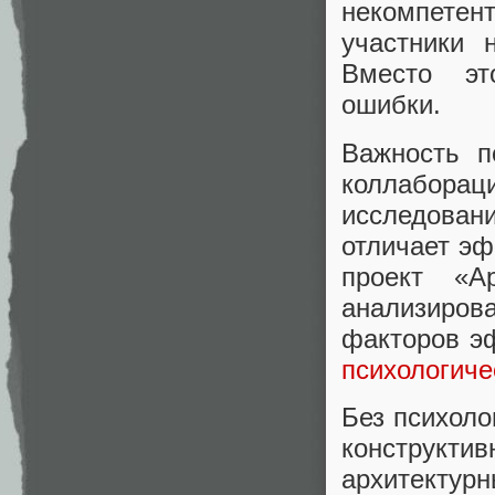
некомпете
участники 
Вместо это
ошибки.
Важность п
коллабо
исследовани
отличает э
проект «А
анализиров
факторов э
психологиче
Без психоло
конструкти
архитектур