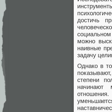
инструме
психологич
достичь п
человечес
социальном
можно выск
наивные пр
задачу цели
Однако в т
показывают
степени по
начинают 
отношени
уменьшает
наставнич