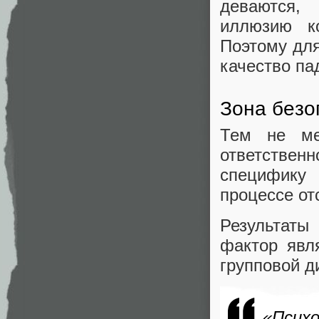
деваются,
иллюзию к
Поэтому дл
качество па
Зона безо
Тем не ме
ответствен
специфику 
процессе от
Результат
фактор явл
групповой д
«Псих