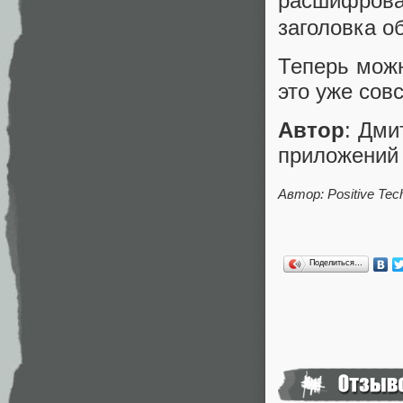
расшифров
заголовка о
Теперь можн
это уже сов
Автор
: Дми
приложений P
Автор: Positive Tec
Поделиться…