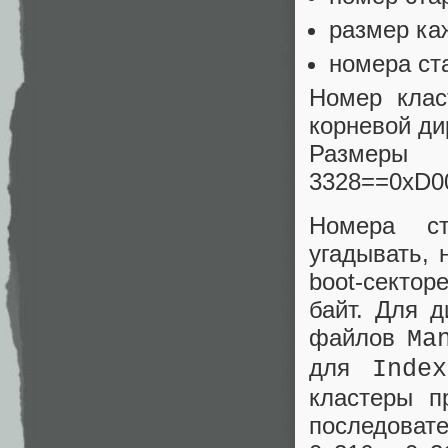
размер ка
номера ст
Номер клас
корневой ди
Размеры 
3328==0xD00
Номера ст
угадывать, 
boot-сектор
байт. Для д
файлов
Ma
для
Index
кластеры п
последовате