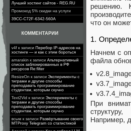
Лучший хостинг сайтов - REG.RU
решению. 
Промокод 5% скидки на услуги
производите
39CC-C72F-6342-560A
что он може
КОММЕНТАРИИ
1. Определ
v4f
к записи
Перебор IP-адресов на
Начнем с оп
хостинге — и как с этим бороться
файла обнов
amarakin
к записи
Альтернативный
список заблокированных в РФ
ресурсов Re:filter
v2.8_image
ResizeOn
к записи
Эксперименты с
тиграми и другие способы
v3.7_image
преподавать программирование
студентам, которым скучно
v3.7.4_ima
Text2Vid
к записи
Эксперименты с
При внимат
тиграми и другие способы
преподавать программирование
структуру,
студентам, которым скучно
Например, 
всым
к записи
Развёртывание своего
MTProxy Telegram со статистикой