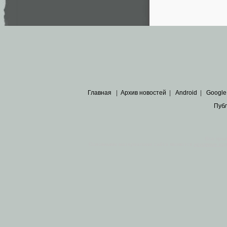
Главная
|
Архив новостей
|
Android
|
Google
Пуб
Все пра
Основными материалами сайта являются
архивные ко