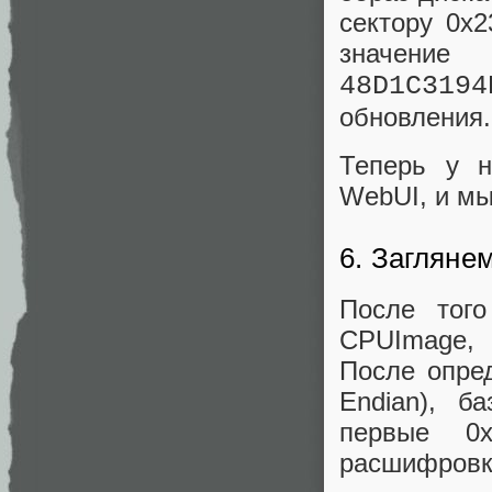
сектору 0x2
значени
48D1C3194
обновления.
Теперь у н
WebUI, и мы
6. Загляне
После тог
CPUImage, 
После опред
Endian), б
первые 0
расшифровки