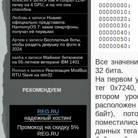
Алексей
к записи
Как я собрал LLM-
печку на 4 GPU, и на что она
способна
Любовь
к записи
Huawei
официально представила
HarmonyOS 7: какие смартфоны
получат её первыми
Артем
к записи
Бесплатные боты,
чтобы раздеть девушку по фото в
2024
sasha
к записи
Майнинг биткоинов
Все значени
на 55-летнем ветеране IBM 1401
32 бита.
Roman
к записи
Реализация ModBus
RTU Slave на stm32
На первом у
тег 0x7240
РЕКОМЕНДУЕМ
втором уро
расположен 
REG.RU
байт), по
надежный хостинг
поместилис
Промокод на скидку 5%
данных тега
REG.RU