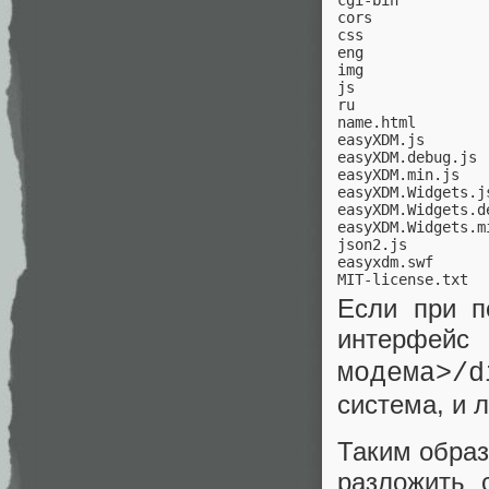
cgi-bin          
cors             
css              
eng              
img              
js               
ru               
name.html        
easyXDM.js       
easyXDM.debug.js 
easyXDM.min.js   
easyXDM.Widgets.j
easyXDM.Widgets.d
easyXDM.Widgets.m
json2.js         
easyxdm.swf      
MIT-license.txt  
Если при п
интерфей
модема>/d
система, и 
Таким образ
разложить 