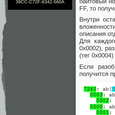
байтовый но
39CC-C72F-6342-560A
FF, то получ
Внутри ост
вложенност
описания от
Для каждог
0x0002), ра
(тег 0x0004
Если разоб
получится п