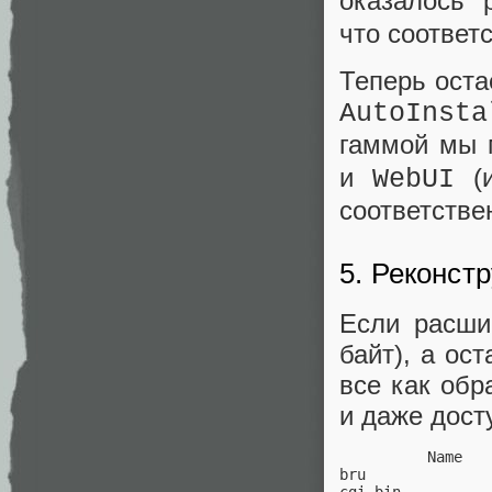
оказалось
что соответ
Теперь ост
AutoInsta
гаммой мы 
и
(и
WebUI
соответстве
5. Реконст
Если расши
байт), а ос
все как обр
и даже дост
          Name   
bru              