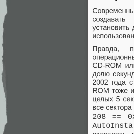
Современн
создавать
установить 
использован
Правда, 
операционны
CD-ROM или
долю секунд
2002 года 
ROM тоже ис
целых 5 сек
все сектора
208 == 0
AutoInsta