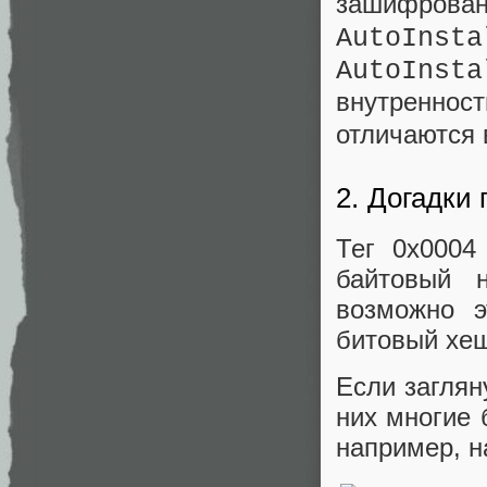
зашифрован
AutoInsta
AutoInsta
внутренно
отличаются 
2. Догадки
Тег 0x0004
байтовый 
возможно э
битовый хе
Если заглян
них многие 
например, н