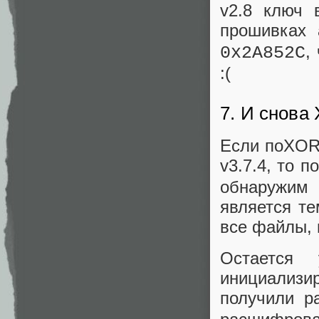
v2.8 ключ 
прошивках 
,
0x2A852C
:(
7. И снова
Если поXOR
v3.7.4, то 
обнаружим 
является т
все файлы, 
Остается
инициализир
получили р