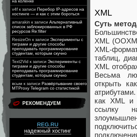
на коленке
v4f
к записи
Перебор IP-адресов на
XML
хостинге — и как с этим бороться
Суть метод
amarakin
к записи
Альтернативный
список заблокированных в РФ
Большинство
ресурсов Re:filter
XML (OOXML)
ResizeOn
к записи
Эксперименты с
тиграми и другие способы
XML-формат
преподавать программирование
студентам, которым скучно
таблиц, диа
Text2Vid
к записи
Эксперименты с
XML отображ
тиграми и другие способы
преподавать программирование
Весьма лю
студентам, которым скучно
открыть ка
всым
к записи
Развёртывание своего
MTProxy Telegram со статистикой
атрибутами
как XML и 
РЕКОМЕНДУЕМ
ссылку н
злоумышл
REG.RU
подключитьс
надежный хостинг
подключе