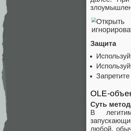
злоумышлен
Защита
Используй
Используй
Запретите 
OLE-объе
Суть метод
В легитим
запускающи
любой, обыч