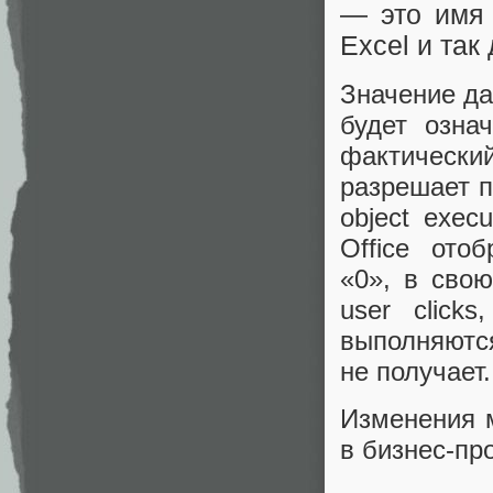
— это имя 
Excel и так
Значение да
будет озна
фактически
разрешает п
object exec
Office ото
«0», в свою
user click
выполняются
не получает.
Изменения м
в бизнес-пр