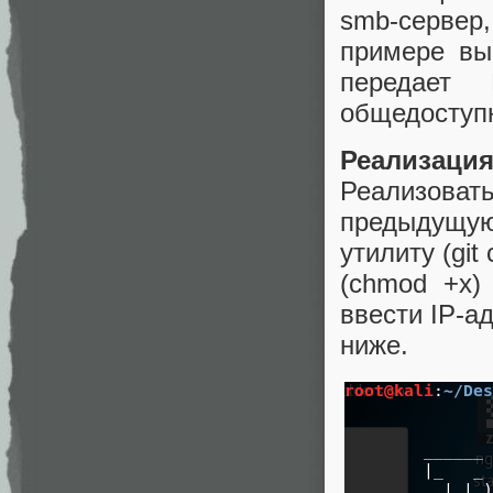
smb-серве
примере вы
передает
общедоступн
Реализация
Реализова
предыдущую
утилиту (git 
(chmod +x) 
ввести IP-а
ниже.