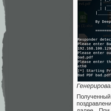
Генерирова
Полученны
поздравлени
далее. При