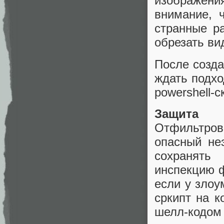
изображени
внимание, 
странные ра
обрезать ви
После созда
ждать подхо
powershell-с
Защита
Отфильтро
опасный не
сохранять
инспекцию ф
если у злоу
сркипт на к
шелл-кодом 