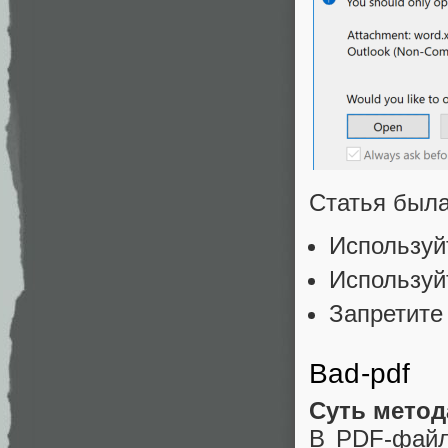
Статья была
Используй
Используй
Запретите 
Bad-pdf
Суть метод
В PDF-файл