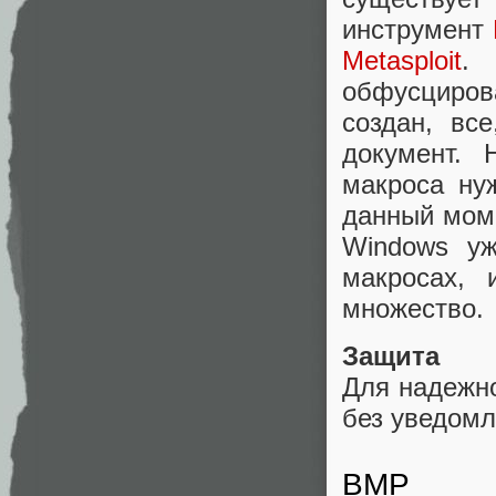
инструмент
Metasploit
.
обфусциро
создан, вс
документ. 
макроса ну
данный моме
Windows уж
макросах, 
множество.
Защита
Для надежн
без уведомл
BMP