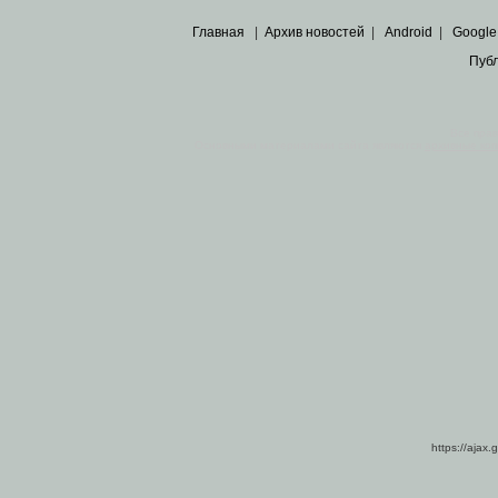
Главная
|
Архив новостей
|
Android
|
Google
Пуб
Все пра
Основными материалами сайта являются
архивные ко
https://ajax.