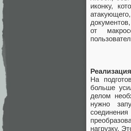
иконку, ко
атакующего
документов
от макро
пользовател
Реализация
На подгото
больше уси
делом необ
нужно зап
соединения 
преобразов
нагрузку. Эт