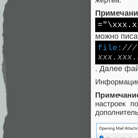
Примечани
="\xxx.x
можно писа
file:
///
xxx.xxx.
. Далее фай
Информацию
Примечани
настроек п
дополнител