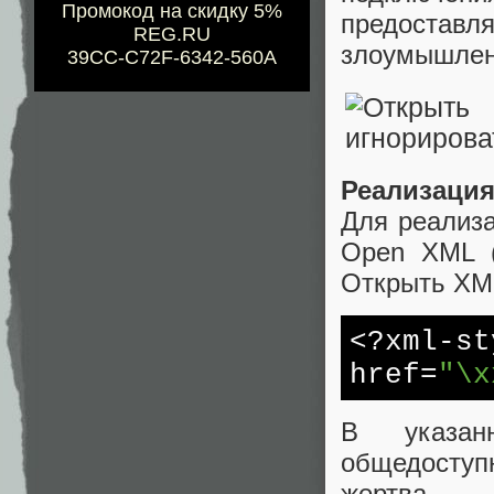
Промокод на скидку 5%
предоставл
REG.RU
злоумышлен
39CC-C72F-6342-560A
Реализация
Для реализа
Open XML (d
Открыть XM
<?xm
href=
"\x
В указан
общедоступн
жертва.