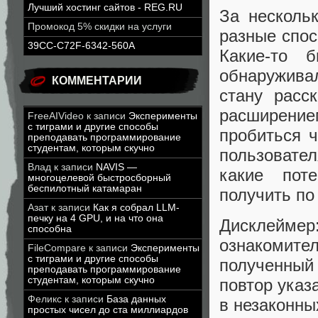
Лучший хостинг сайтов - REG.RU
За несколь
Промокод 5% скидки на услуги
разные спос
39CC-C72F-6342-560A
Какие-то 
обнаружива
КОММЕНТАРИИ
стану расс
расширение
FreeAIVideo
к записи
Эксперименты
с тиграми и другие способы
пробиться 
преподавать программирование
студентам, которым скучно
пользовател
Влад
к записи
NAVIS —
какие пот
многоцелевой быстросборный
беспилотный катамаран
получить по 
Азат
к записи
Как я собрал LLM-
печку на 4 GPU, и на что она
Дисклейме
способна
ознакомит
FileCompare
к записи
Эксперименты
с тиграми и другие способы
полученный 
преподавать программирование
студентам, которым скучно
повтор указ
Феликс
к записи
База данных
в незаконны
простых чисел до ста миллиардов