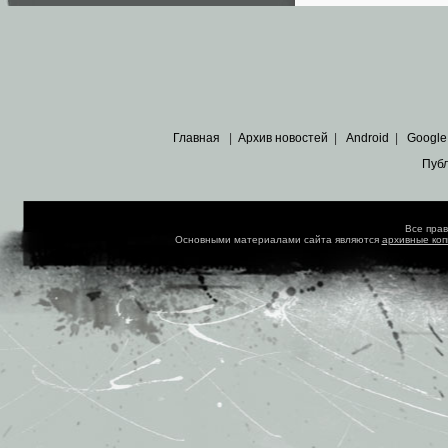
Главная
|
Архив новостей
|
Android
|
Google
Пуб
Все пра
Основными материалами сайта являются
архивные ко