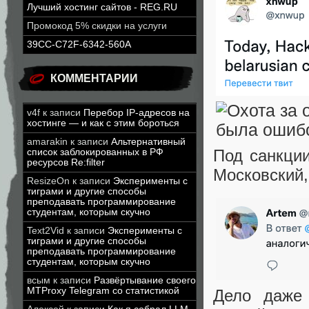
Лучший хостинг сайтов - REG.RU
Промокод 5% скидки на услуги
39CC-C72F-6342-560A
КОММЕНТАРИИ
v4f
к записи
Перебор IP-адресов на
хостинге — и как с этим бороться
amarakin
к записи
Альтернативный
Под санкции
список заблокированных в РФ
ресурсов Re:filter
Московский,
ResizeOn
к записи
Эксперименты с
тиграми и другие способы
преподавать программирование
студентам, которым скучно
Text2Vid
к записи
Эксперименты с
тиграми и другие способы
преподавать программирование
студентам, которым скучно
всым
к записи
Развёртывание своего
MTProxy Telegram со статистикой
Дело даже 