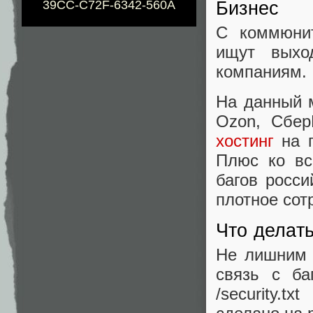
39CC-C72F-6342-560A
Бизнес
С коммюнит
ищут выхо
компаниям.
На данный 
Ozon, Сбер
хостинг
на п
Плюс ко вс
багов росси
плотное сот
Что делат
Не лишним 
связь с ба
/security.