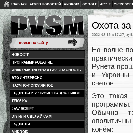
ГЛАВНАЯ
АРХИВ НОВОСТЕЙ
ANDROID
GOOGLE
APPLE
MICROSOF
Охота з
2022-03-15
в 17:27
, руб
На волне по
НОВОСТИ
практическ
ПРОГРАММИРОВАНИЕ
Рунета прош
ИНФОРМАЦИОННАЯ БЕЗОПАСНОСТЬ
и Украины
ЭТО ИНТЕРЕСНО
счетов.
НАУЧНО-ПОПУЛЯРНОЕ
ГАДЖЕТЫ И УСТРОЙСТВА ДЛЯ ГИКОВ
Это такая 
ТЕКУЧКА
программы, 
JAVASCRIPT
Обычно та
DIY ИЛИ СДЕЛАЙ САМ
аполитичны,
ГАДЖЕТЫ
конём:
ANDROID