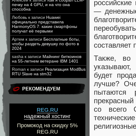
Алексей
к записи
Как я собрал LLM-
российские
печку на 4 GPU, и на что она
— денежные
способна
Любовь
к записи
Huawei
благотвори
официально представила
переобува
HarmonyOS 7: какие смартфоны
получат её первыми
благотвори
Артем
к записи
Бесплатные боты,
составляет 
чтобы раздеть девушку по фото в
2024
Также, во
sasha
к записи
Майнинг биткоинов
на 55-летнем ветеране IBM 1401
указывают,
Roman
к записи
Реализация ModBus
будет прод
RTU Slave на stm32
лучше? Оче
РЕКОМЕНДУЕМ
пытаются 
прекрасный
со всег
REG.RU
надежный хостинг
технически
религиозные
Промокод на скидку 5%
REG.RU