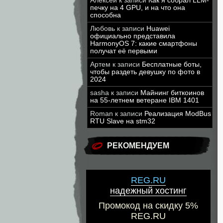
Алексей
к записи
Как я собрал LLM-
печку на 4 GPU, и на что она
способна
Любовь
к записи
Huawei
официально представила
HarmonyOS 7: какие смартфоны
получат её первыми
Артем
к записи
Бесплатные боты,
чтобы раздеть девушку по фото в
2024
sasha
к записи
Майнинг биткоинов
на 55-летнем ветеране IBM 1401
Roman
к записи
Реализация ModBus
RTU Slave на stm32
РЕКОМЕНДУЕМ
REG.RU
надежный хостинг
Промокод на скидку 5%
REG.RU