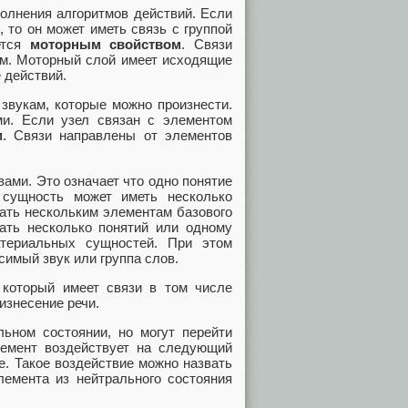
олнения алгоритмов действий. Если
 то он может иметь связь с группой
ется
моторным свойством
. Связи
ам. Моторный слой имеет исходящие
 действий.
звукам, которые можно произнести.
ми. Если узел связан с элементом
м
. Связи направлены от элементов
ами. Это означает что одно понятие
 сущность может иметь несколько
ать нескольким элементам базового
вать несколько понятий или одному
атериальных сущностей. При этом
симый звук или группа слов.
который имеет связи в том числе
изнесение речи.
ьном состоянии, но могут перейти
лемент воздействует на следующий
е. Такое воздействие можно назвать
лемента из нейтрального состояния