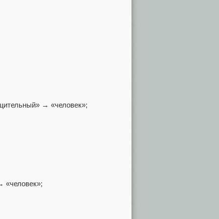
бщительный» → «человек»;
→ «человек»;