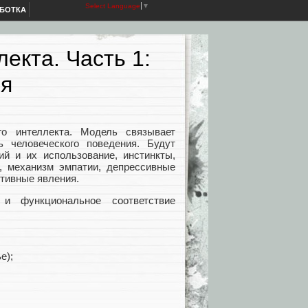
Select Language
▼
АБОТКА
екта. Часть 1:
ия
о интеллекта. Модель связывает
 человеческого поведения. Будут
й и их использование, инстинкты,
я, механизм эмпатии, депрессивные
итивные явления.
и функциональное соответствие
е);