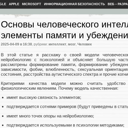
GLE
APPLE
MICROSOFT
ИНФОРМАЦИОННАЯ БЕЗОПАСНОСТЬ
ВЕБ – РАЗР
Основы человеческого интелл
элементы памяти и убежден
2025-04-09
в 16:38
, рубрики:
интеллект
,
мозг
,
Человек
В этой статье я расскажу о своей модели человеческог
нейробиологию с психологией и объясняет большую часть
рассмотрены формирование памяти, формирование убеждени
зависимости, фобии, влюбленность, сексуальная ориентаци
состояния, расстройства аутистического спектра и прочие когн
Критериями качества модели можно считать удобство 
физиологическим явлениям. Почему модель качественная:
имеет высокую связность элементов;
подтверждается сотнями примеров (будут приведены в стать
имеет много точек опоры на нейробиологию;
подтверждается используемыми в психологии методиками;