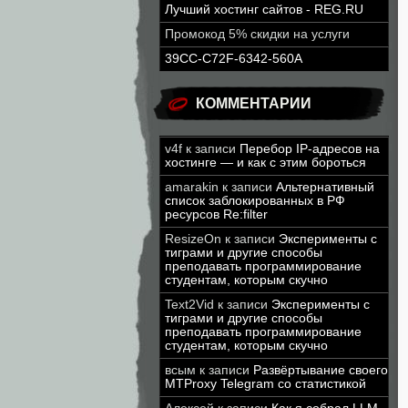
Лучший хостинг сайтов - REG.RU
Промокод 5% скидки на услуги
39CC-C72F-6342-560A
КОММЕНТАРИИ
v4f
к записи
Перебор IP-адресов на
хостинге — и как с этим бороться
amarakin
к записи
Альтернативный
список заблокированных в РФ
ресурсов Re:filter
ResizeOn
к записи
Эксперименты с
тиграми и другие способы
преподавать программирование
студентам, которым скучно
Text2Vid
к записи
Эксперименты с
тиграми и другие способы
преподавать программирование
студентам, которым скучно
всым
к записи
Развёртывание своего
MTProxy Telegram со статистикой