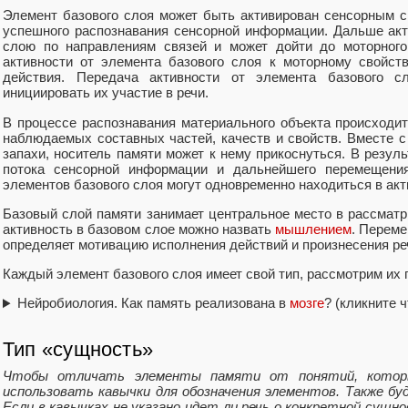
Элемент базового слоя может быть активирован сенсорным с
успешного распознавания сенсорной информации. Дальше ак
слою по направлениям связей и может дойти до моторного
активности от элемента базового слоя к моторному свойст
действия. Передача активности от элемента базового с
инициировать их участие в речи.
В процессе распознавания материального объекта происходит
наблюдаемых составных частей, качеств и свойств. Вместе с
запахи, носитель памяти может к нему прикоснуться. В резул
потока сенсорной информации и дальнейшего перемещения
элементов базового слоя могут одновременно находиться в акт
Базовый слой памяти занимает центральное место в рассмат
активность в базовом слое можно назвать
мышлением
. Переме
определяет мотивацию исполнения действий и произнесения ре
Каждый элемент базового слоя имеет свой тип, рассмотрим их 
Нейробиология. Как память реализована в
мозге
? (кликните 
Тип «сущность»
Чтобы отличать элементы памяти от понятий, котор
использовать кавычки для обозначения элементов. Также б
Если в кавычках не указано идет ли речь о конкретной сущн