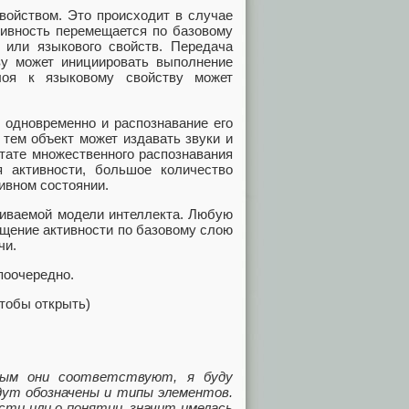
войством. Это происходит в случае
тивность перемещается по базовому
 или языкового свойств. Передача
ву может инициировать выполнение
лоя к языковому свойству может
 одновременно и распознавание его
 тем объект может издавать звуки и
ьтате множественного распознавания
 активности, большое количество
ивном состоянии.
риваемой модели интеллекта. Любую
щение активности по базовому слою
чи.
поочередно.
чтобы открыть)
ым они соответствуют, я буду
удут обозначены и типы элементов.
ости или о понятии, значит имелась