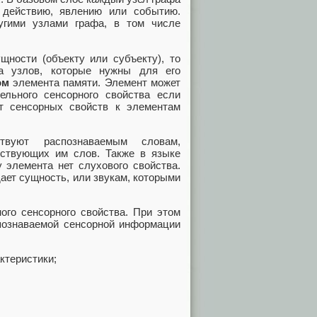
, действию, явлению или событию.
угими узлами графа, в том числе
щности (объекту или субъекту), то
па узлов, которые нужны для его
ом
элемента памяти. Элемент может
ельного сенсорного свойства если
т сенсорных свойств к элементам
твуют распознаваемым словам,
тствующих им слов. Также в языке
у элемента нет слухового свойства.
ает сущность, или звукам, которыми
ого сенсорного свойства. При этом
спознаваемой сенсорной информации
ктеристики;