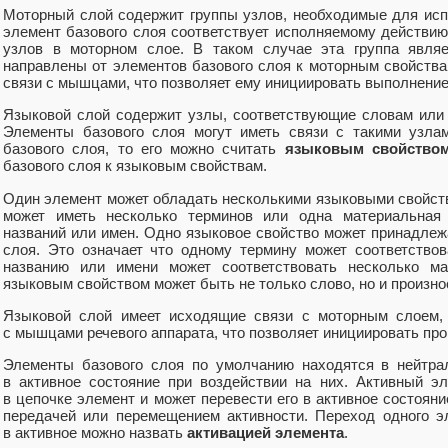
Моторный слой содержит группы узлов, необходимые для исп
элемент базового слоя соответствует исполняемому действию,
узлов в моторном слое. В таком случае эта группа явля
направлены от элементов базового слоя к моторным свойств
связи с мышцами, что позволяет ему инициировать выполнение
Языковой слой содержит узлы, соответствующие словам или 
Элементы базового слоя могут иметь связи с такими узла
базового слоя, то его можно считать
языковым свойство
базового слоя к языковым свойствам.
Один элемент может обладать несколькими языковыми свойств
может иметь несколько терминов или одна материальная
названий или имен. Одно языковое свойство может принадлеж
слоя. Это означает что одному термину может соответство
названию или имени может соответствовать несколько м
языковым свойством может быть не только слово, но и произно
Языковой слой имеет исходящие связи с моторным слоем, 
с мышцами речевого аппарата, что позволяет инициировать про
Элементы базового слоя по умолчанию находятся в нейтрал
в активное состояние при воздействии на них. Активный э
в цепочке элемент и может перевести его в активное состояни
передачей или перемещением активности. Переход одного э
в активное можно назвать
активацией элемента
.