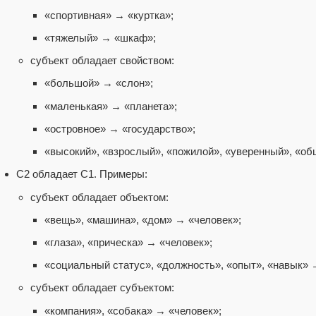
«спортивная» → «куртка»;
«тяжелый» → «шкаф»;
субъект обладает свойством:
«большой» → «слон»;
«маленькая» → «планета»;
«островное» → «государство»;
«высокий», «взрослый», «пожилой», «уверенный», «о
С2 обладает С1. Примеры:
субъект обладает объектом:
«вещь», «машина», «дом» → «человек»;
«глаза», «прическа» → «человек»;
«социальный статус», «должность», «опыт», «навык» 
субъект обладает субъектом:
«компания», «собака» → «человек»;