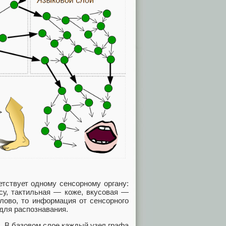
етствует одному сенсорному органу:
су, тактильная — коже, вкусовая —
лово, то информация от сенсорного
для распознавания.
. В базовом слое каждый узел графа