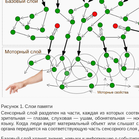
Рисунок 1. Слои памяти
Сенсорный слой разделен на части, каждая из которых соотв
зрительная — глазам, слуховая — ушам, обонятельная — но
языку. Когда люди видят материальный объект или слышат с
органа передается на соответствующую часть сенсорного слоя 
Базовый слой хранит знания, навыки и информацию о событиях