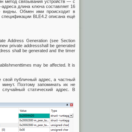
дин метод связывания устройств — с
AC-адреса длина ключа составляет 16
е видны. Обмен ими происходит в
в спецификации BLE4.2 описана ещё
vate Address Generation (see Section
A new private addressshall be generated
ddress shall be generated and the timer
tablishmenttimes may be affected. It is
е свой публичный адрес, а частный
 минут. Поэтому запоминать их не
 случайный статический адрес. В