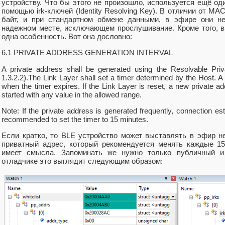
устройству. Что бы этого не произошло, используется ещё о
помощью irk-ключей (Identity Resolving Key). В отличии от M
байт, и при стандартном обмене данными, в эфире они н
надежном месте, исключающем прослушивание. Кроме того, 
одна особенность. Вот она дословно:
6.1 PRIVATE ADDRESS GENERATION INTERVAL
A private address shall be generated using the Resolvable Pri
1.3.2.2).The Link Layer shall set a timer determined by the Host. 
when the timer expires. If the Link Layer is reset, a new private a
started with any value in the allowed range.
Note: If the private address is generated frequently, connection es
recommended to set the timer to 15 minutes.
Если кратко, то BLE устройство может выставлять в эфир н
приватный адрес, который рекомендуется менять каждые 15
имеет смысла. Запоминать же нужно только публичный и
отладчике это выглядит следующим образом: