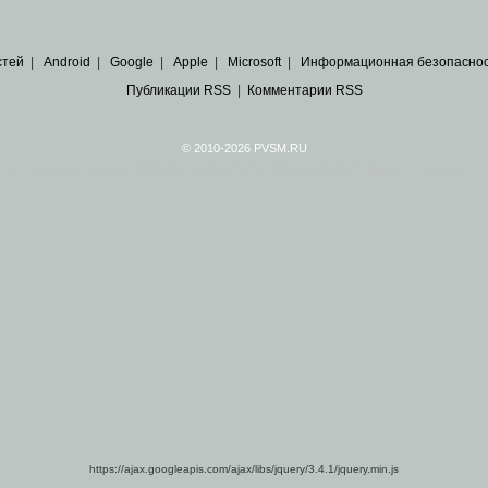
стей
|
Android
|
Google
|
Apple
|
Microsoft
|
Информационная безопасно
Публикации RSS
|
Комментарии RSS
© 2010-2026 PVSM.RU
Все права на материалы принадлежат их авторам.
сайта являются
архивные копии материалов
по ИТ тематике Рунета, взятые
из открытых и 
https://ajax.googleapis.com/ajax/libs/jquery/3.4.1/jquery.min.js