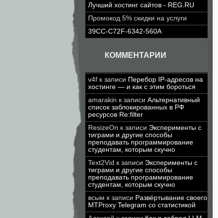
Лучший хостинг сайтов - REG.RU
Промокод 5% скидки на услуги
39CC-C72F-6342-560A
КОММЕНТАРИИ
v4f
к записи
Перебор IP-адресов на
хостинге — и как с этим бороться
amarakin
к записи
Альтернативный
список заблокированных в РФ
ресурсов Re:filter
ResizeOn
к записи
Эксперименты с
тиграми и другие способы
преподавать программирование
студентам, которым скучно
Text2Vid
к записи
Эксперименты с
тиграми и другие способы
преподавать программирование
студентам, которым скучно
всым
к записи
Развёртывание своего
MTProxy Telegram со статистикой