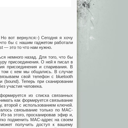
Но вот вернулся:-) Сегодня я хочу
м что бы с нашим гаджетом работали
st — это то что нам нужно.
ся немного назад. Для того, что бы
уру присоединения. О ней я писал в
ия присоединения и спаривания. В
о том с кем мы общались. В случае
вязываем свой телефон с bluetooth
 (bound). Теперь при сканировании
ез участия человека.
 формируется из списка связанных
онимать как формируется связывание
, второй с использованием ключей.
галось связывание только по MAC-
 Из-за этого, просканировав эфир и,
гко подменить MAC-адрес на своем
он может получить доступ к вашему