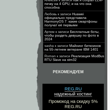
Алексей
к записи
Как я собрал LLM-
печку на 4 GPU, и на что она
способна
Любовь
к записи
Huawei
официально представила
HarmonyOS 7: какие смартфоны
получат её первыми
Артем
к записи
Бесплатные боты,
чтобы раздеть девушку по фото в
2024
sasha
к записи
Майнинг биткоинов
на 55-летнем ветеране IBM 1401
Roman
к записи
Реализация ModBus
RTU Slave на stm32
РЕКОМЕНДУЕМ
REG.RU
надежный хостинг
Промокод на скидку 5%
REG.RU