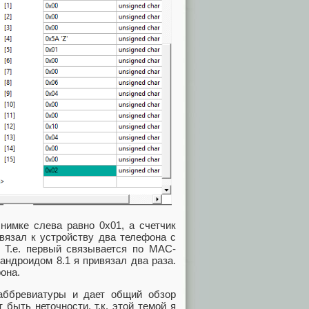
снимке слева равно 0x01, а счетчик
ивязал к устройству два телефона с
1). Т.е. первый связывается по MAC-
 андроидом 8.1 я привязал два раза.
она.
аббревиатуры и дает общий обзор
 быть неточности, т.к. этой темой я