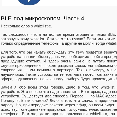
BLE под микроскопом. Часть 4
Несколько слов о whitelist-е.
Так сложилось, что я на долгое время отошел от темы BLE. 
затронуть тему whitelist. Для чего это нужно? Если мы хоти
только определенные телефоны, а другие не могли, тогда whiteli
Для того, что бы начать обсуждать эту тему придется вернуть
устройства начали обмен данными, необходимо пройти процед
предыдущих статьях. И здесь очень важно не путать понят
случае присоединения, после разрыва связи, мы забываем 
спаривания — мы помним о партнере. Так, к примеру, мы с
наушниками. Такие устройства теперь называются связанными
эфира, подключение к связанному прибору будет происходить б
Зачем я обо всем этом говорю. Дело в том, что whitelist
устройств. Это первое что надо запомнить. Во-вторых, надо п
устройств. Существует два способа. Первое — по МАС-адресу
Почему всё так сложно? Дело в том, что сначала предпола
адресу. Но, при передаче пакетов через эфир, он всем виден.
используя специальные программы, злоумышленник может ле
телефоне. В итоге, даже при использовании whitelist-a, 