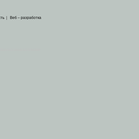
сть
|
Веб – разработка
общедоступных источников
.