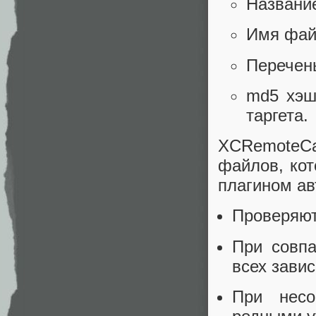
Название
Имя фай
Перечень
md5 хэш
таргета.
XCRemoteCa
файлов, кот
плагином ав
Проверяют
При совп
всех завис
При несо