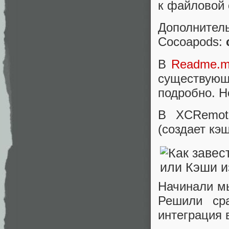
к файловой 
Дополните
Cocoapods:
В
Readme.
существующ
подробно. Н
В XCRemot
(создает кэ
Начинали мы
Решили сра
интеграция 