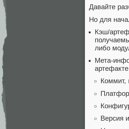
Давайте разб
Но для нача
Кэш/арте
получаемы
либо моду
Мета-инфо
артефакте
Коммит, 
Платформ
Конфигур
Версия и