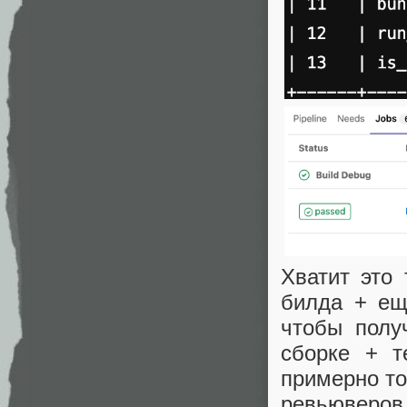
Хватит это
билда + ещ
чтобы полу
сборке + т
примерно то
ревьюверов