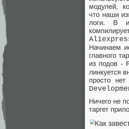
модулей, к
что наши из
логи. В и
компилир
Aliexpres
Начинаем ис
главного та
из подов -
линкуется в
просто нет
Developme
Ничего не п
таргет при