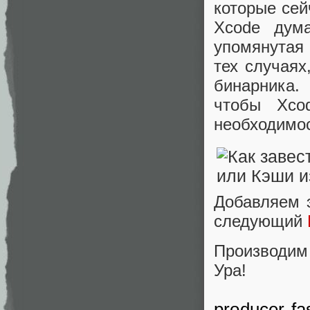
которые сей
Xcode дума
упомянутая
тех случаях
бинарника.
чтобы Xco
необходимос
Добавляем э
следующий
Производим 
Ура!
producer-fa