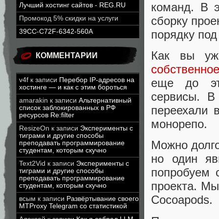
команд. В 
Лучший хостинг сайтов - REG.RU
сборку про
Промокод 5% скидки на услуги
порядку под
39CC-C72F-6342-560A
Как вы уж
КОММЕНТАРИИ
собственно
v4f
к записи
Перебор IP-адресов на
еще до эт
хостинге — и как с этим бороться
сервисы. В
amarakin
к записи
Альтернативный
переехали в
список заблокированных в РФ
ресурсов Re:filter
монорепо.
ResizeOn
к записи
Эксперименты с
тиграми и другие способы
Можно долго
преподавать программирование
студентам, которым скучно
но один яв
Text2Vid
к записи
Эксперименты с
попробуем 
тиграми и другие способы
преподавать программирование
проекта. Мы
студентам, которым скучно
Cocoapods.
всым
к записи
Развёртывание своего
MTProxy Telegram со статистикой