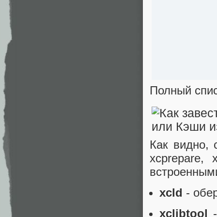
Полный спи
Как видно, 
xcprepare, 
встроенным
xcld
- обе
xclibtool
-