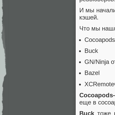
И мы начали
кэшей.
Что мы наш
Cocoapods
Buck
GN/Ninja о
Bazel
XCRemoteC
Cocoapods-
еще в cocoap
Buck
тоже р