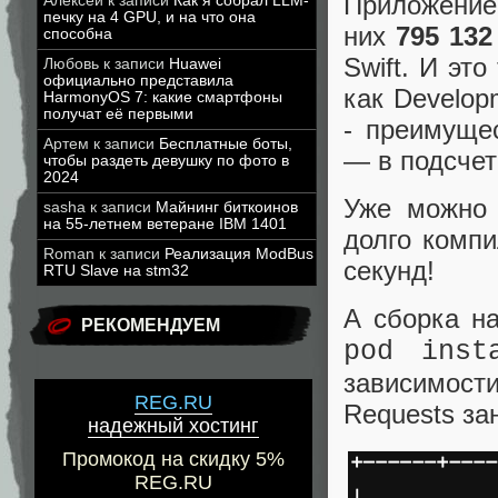
Приложение 
Алексей
к записи
Как я собрал LLM-
печку на 4 GPU, и на что она
них
795 132
способна
Swift. И эт
Любовь
к записи
Huawei
официально представила
как Develop
HarmonyOS 7: какие смартфоны
получат её первыми
- преимуще
Артем
к записи
Бесплатные боты,
— в подсчет
чтобы раздеть девушку по фото в
2024
Уже можно 
sasha
к записи
Майнинг биткоинов
на 55-летнем ветеране IBM 1401
долго компи
Roman
к записи
Реализация ModBus
секунд!
RTU Slave на stm32
А сборка на
РЕКОМЕНДУЕМ
pod inst
зависимости
REG.RU
Requests зан
надежный хостинг
Промокод на скидку 5%
REG.RU