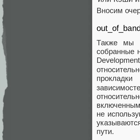
Вносим оче
out_of_ban
Также мы о
собранные н
Developme
относитель
прокладки
зависимос
относител
включенным
не использу
указываютс
пути.