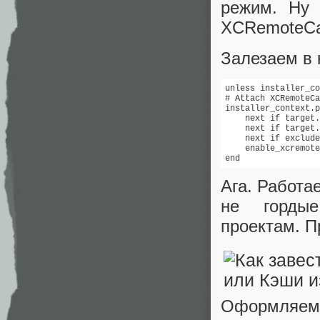
режим. Ну 
XCRemoteCac
Залезаем в 
unless installer_co
# Attach XCRemoteCa
installer_context.p
    next if target.
    next if target.
    next if exclude
    enable_xcremote
end 
Ага. Работа
не гордые
проектам. П
Оформляе