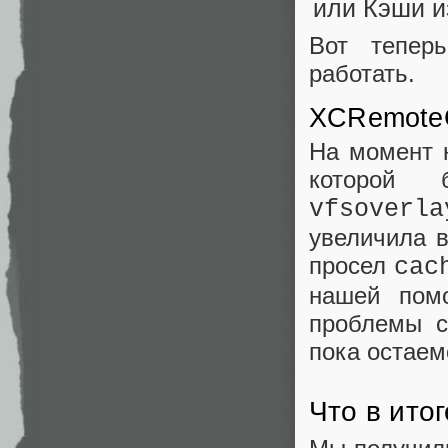
Вот тепер
работать.
XCRemoteC
На момент н
которой 
vfsoverla
увеличила в
просел
cac
нашей пом
проблемы с
пока остаем
Что в ито