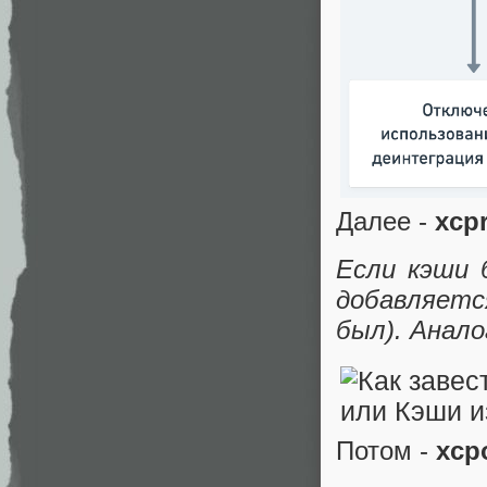
Далее -
xcp
Если кэши
добавляетс
был). Анало
Потом -
xcp