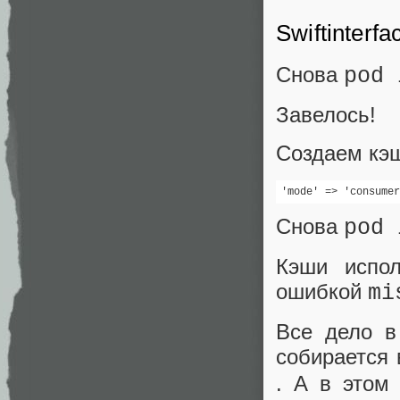
Swiftinterfa
Снова
pod 
Завелось!
Создаем кэш
'mode' => 'consumer
Снова
pod 
Кэши испол
ошибкой
mi
Все дело в
собирается
. А в этом