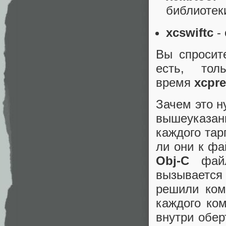
библиотек
xcswiftc
-
Вы спросит
есть, тол
время
xcpre
Зачем это н
вышеуказан
каждого тар
ли они к фа
Obj-C
файл
вызывается 
решили ко
каждого ко
внутри обер