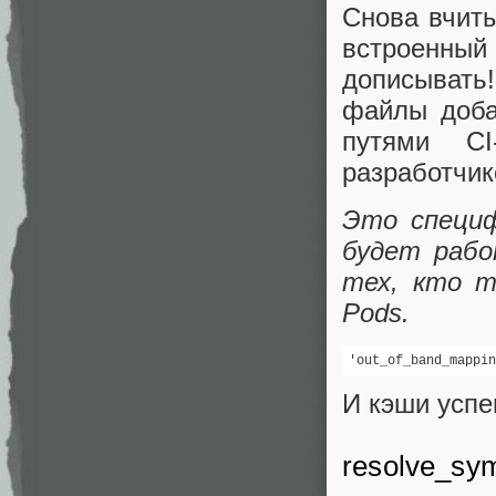
Снова вчиты
встроенны
дописывать
файлы доба
путями CI
разработчик
Это специф
будет рабо
тех, кто т
Pods.
'out_of_band_mappin
И кэши успе
resolve_sym