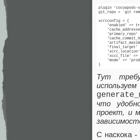
plugin 'cocoapods-x
git_repo = `git rem
xcrcconfig = {

    'enabled' => tr
    'cache_addresse
    'primary_repo' 
    'cache_commit_h
    'artifact_maxim
    'final_target' 
    'xcrc_location'
    'xccc_file' => 
    'mode' => 'prod
}
Тут треб
испол
generate_
что удобн
проект, и 
зависимост
С наскока -