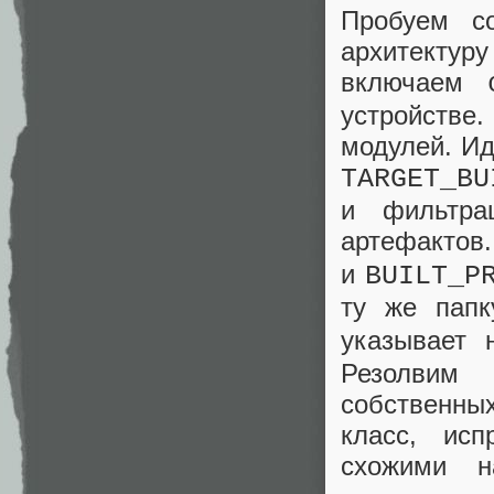
Пробуем с
архитекту
включаем
устройстве
модулей. Ид
TARGET_BU
и фильтра
артефактов
и
BUILT_P
ту же папк
указывает
Резолвим
собственных
класс, ис
схожими н