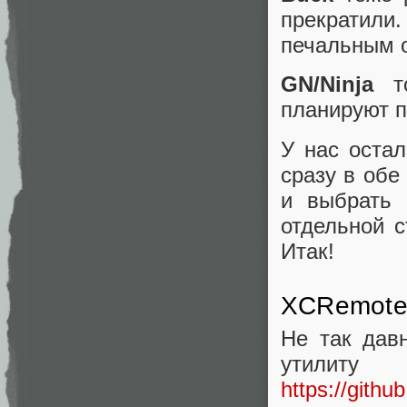
прекратили.
печальным о
GN/Ninja
то
планируют п
У нас оста
сразу в обе
и выбрать
отдельной с
Итак!
XCRemote
Не так да
утилит
https://gith