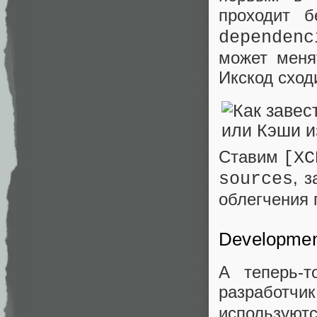
проходит 
dependenc
может менят
Икскод сход
Ставим
[XC
, 
sources
облегчения
Developmen
А теперь-
разработчи
использую