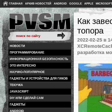
ГЛАВНАЯ
АРХИВ НОВОСТЕЙ
ANDROID
GOOGLE
APPLE
MICROSOF
Как заве
топора
2022-02-25
в 1
XCRemoteCac
НОВОСТИ
разработка м
ПРОГРАММИРОВАНИЕ
ИНФОРМАЦИОННАЯ БЕЗОПАСНОСТЬ
ЭТО ИНТЕРЕСНО
НАУЧНО-ПОПУЛЯРНОЕ
ГАДЖЕТЫ И УСТРОЙСТВА ДЛЯ ГИКОВ
ТЕКУЧКА
JAVASCRIPT
DIY ИЛИ СДЕЛАЙ САМ
ГАДЖЕТЫ
ANDROID