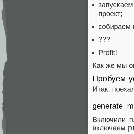
запускае
проект;
собираем 
???
Profit!
Как же мы о
Пробуем у
Итак, поеха
generate_mu
Включили п
включаем
p