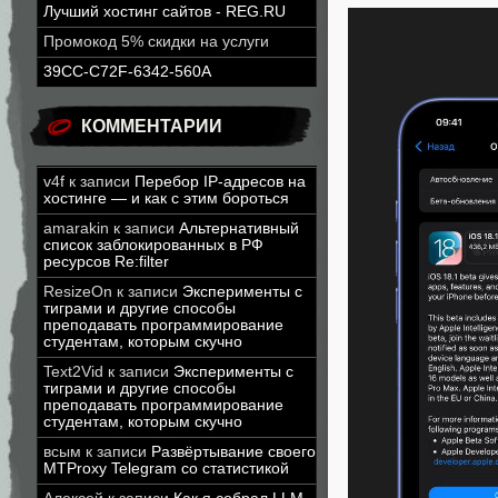
Лучший хостинг сайтов - REG.RU
Промокод 5% скидки на услуги
39CC-C72F-6342-560A
КОММЕНТАРИИ
v4f
к записи
Перебор IP-адресов на
хостинге — и как с этим бороться
amarakin
к записи
Альтернативный
список заблокированных в РФ
ресурсов Re:filter
ResizeOn
к записи
Эксперименты с
тиграми и другие способы
преподавать программирование
студентам, которым скучно
Text2Vid
к записи
Эксперименты с
тиграми и другие способы
преподавать программирование
студентам, которым скучно
всым
к записи
Развёртывание своего
MTProxy Telegram со статистикой