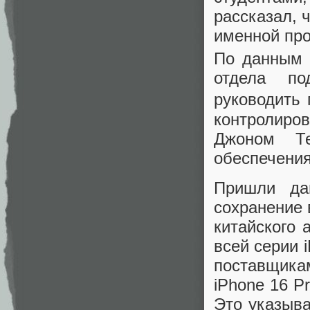
рассказал, ч
именной про
По данным 
отдела по
руководить 
контролиро
Джоном Те
обеспечения
Пришли да
сохранение 
китайского 
всей серии 
поставщика
iPhone 16 P
Это указыва