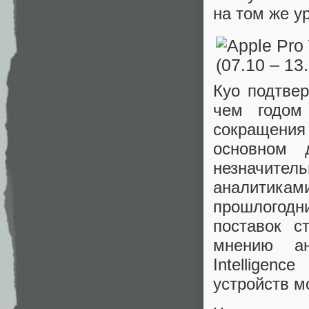
на том же у
Куо подтвер
чем годом
сокращени
основном 
незначитель
аналитикам
прошлогодни
поставок с
мнению ан
Intelligen
устройств м