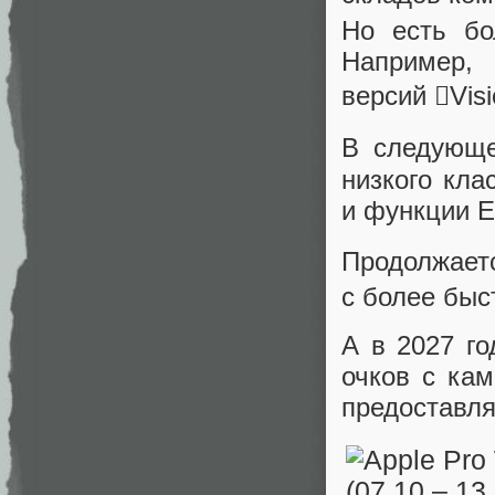
Но есть бо
Например, 
версий Visi
В следующе
низкого кла
и функции E
Продолжаетс
с более быс
А в 2027 г
очков с кам
предоставл