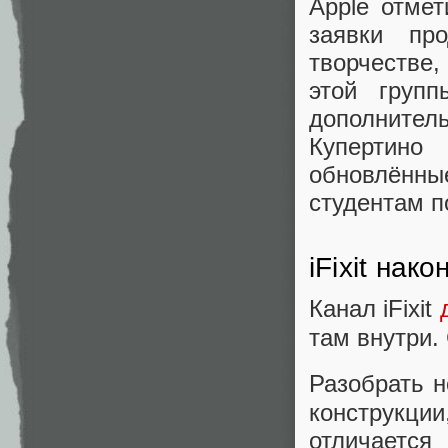
Apple отмет
заявки про
творчестве,
этой групп
дополнитель
Купертино
обновлённ
студентам по
iFixit на
Канал iFixit
там внутри.
Разобрать 
конструкци
отличается