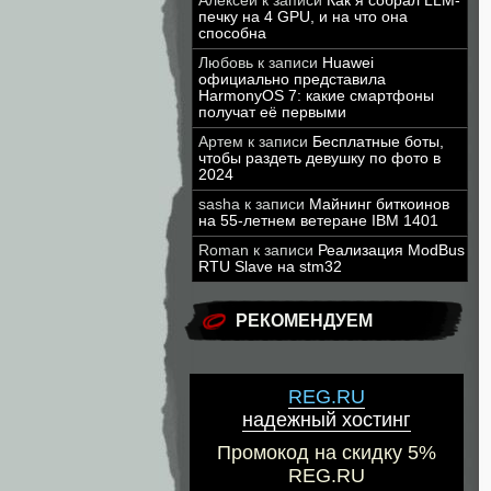
Алексей
к записи
Как я собрал LLM-
печку на 4 GPU, и на что она
способна
Любовь
к записи
Huawei
официально представила
HarmonyOS 7: какие смартфоны
получат её первыми
Артем
к записи
Бесплатные боты,
чтобы раздеть девушку по фото в
2024
sasha
к записи
Майнинг биткоинов
на 55-летнем ветеране IBM 1401
Roman
к записи
Реализация ModBus
RTU Slave на stm32
РЕКОМЕНДУЕМ
REG.RU
надежный хостинг
Промокод на скидку 5%
REG.RU