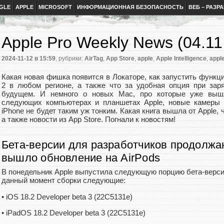
GLE
APPLE
MICROSOFT
ИНФОРМАЦИОННАЯ БЕЗОПАСНОСТЬ
ВЕБ – РАЗР
Apple Pro Weekly News (04.11 
2024-11-12
в 15:59
, рубрики:
AirTag
,
App Store
,
apple
,
Apple Intelligence
,
appl
Какая новая фишка появится в Локаторе, как запустить функци
2 в любом регионе, а также что за удобная опция при зар
будущем. И немного о новых Mac, про которые уже выш
следующих компьютерах и планшетах Apple, новые камеры 
iPhone не будет таким уж тонким. Какая книга вышла от Apple, 
а также новости из App Store. Погнали к новостям!
Бета-версии для разработчиков продолжаю
вышло обновление на AirPods
В понедельник Apple выпустила следующую порцию бета-верси
данный момент сборки следующие:
• iOS 18.2 Developer beta 3 (22C5131e)
• iPadOS 18.2 Developer beta 3 (22C5131e)