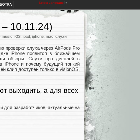
Select Language
▼
АБОТКА
– 10.11.24)
e music
,
iOS
,
ipad
,
iphone
,
mac
,
слухи
ю проверки слуха через AirPods Pro
ядке iPhone появится в ближайшем
ли обзоры. Слухи про дисплей в
в iPhone и почему будущий тонкий
чей клип доступен только в visionOS,
т выходить, а для всех
й для разработчиков, актуальные на