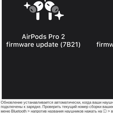
Обновление устанавливается автоматически, когда ваши наушн
подключены к зарядке. Проверить текущий номер сборки ваши
меню Bluetooth > напротив названия наушников нажать на ⓘ > 