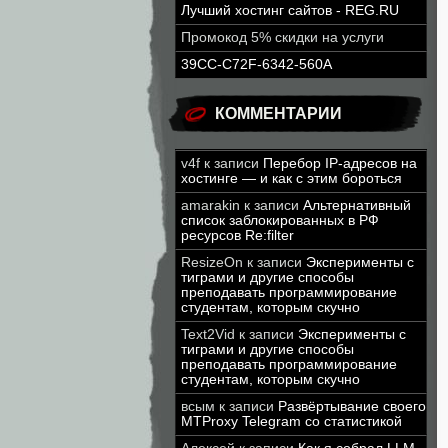
Лучший хостинг сайтов - REG.RU
Промокод 5% скидки на услуги
39CC-C72F-6342-560A
КОММЕНТАРИИ
v4f
к записи
Перебор IP-адресов на
хостинге — и как с этим бороться
amarakin
к записи
Альтернативный
список заблокированных в РФ
ресурсов Re:filter
ResizeOn
к записи
Эксперименты с
тиграми и другие способы
преподавать программирование
студентам, которым скучно
Text2Vid
к записи
Эксперименты с
тиграми и другие способы
преподавать программирование
студентам, которым скучно
всым
к записи
Развёртывание своего
MTProxy Telegram со статистикой