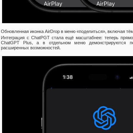
Обновленная иконка AirDrop в меню «поделиться», включая тё
Интеграция с ChatPGT стала ещё масштабнее: теперь прям
ChatGPT Plus, а в отдельном меню демонстрируются п
расширенных возможностей.