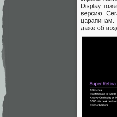
Display тож
версию Cer
царапинам.
даже об воз