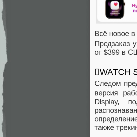
Всё новое в 
Предзаказ у
от $399 в С
WATCH SE
Следом пре
версия раб
Display, 
распознава
определени
также треки