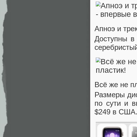
Апноэ и тре
Доступны в
серебристый
Всё же не п
Размеры дис
по сути и 
$249 в США