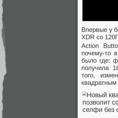
Впервые у б
XDR со 120
Action But
почему-то в
было где: 
получила 1
того, изм
квадратным 