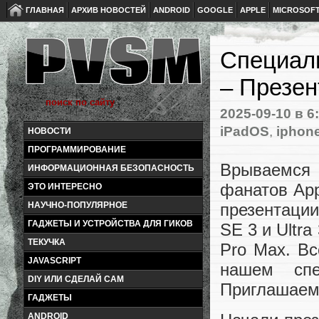
ГЛАВНАЯ
АРХИВ НОВОСТЕЙ
ANDROID
GOOGLE
APPLE
MICROSOF
Специаль
– Презен
2025-09-10
в 6
iPadOS
,
iphon
НОВОСТИ
ПРОГРАММИРОВАНИЕ
Врываемся 
ИНФОРМАЦИОННАЯ БЕЗОПАСНОСТЬ
фанатов App
ЭТО ИНТЕРЕСНО
НАУЧНО-ПОПУЛЯРНОЕ
презентации 
ГАДЖЕТЫ И УСТРОЙСТВА ДЛЯ ГИКОВ
SE 3 и Ultra
ТЕКУЧКА
Pro Max. Вс
JAVASCRIPT
нашем спе
DIY ИЛИ СДЕЛАЙ САМ
Приглашаем
ГАДЖЕТЫ
ANDROID