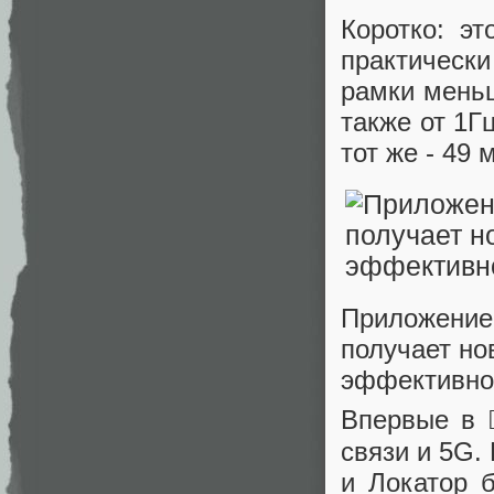
Коротко: э
практически
рамки меньш
также от 1Г
тот же - 49
Приложение 
получает но
эффективно
Впервые в 
связи и 5G.
и Локатор 