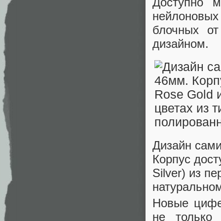
Доступно 
нейлоновых
блочных от
дизайном.
Дизайн сами
Корпус досту
Silver) из п
натуральном
Новые цифе
не только