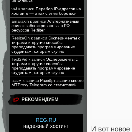
на коленке
v4f
к записи
Перебор IP-адресов на
хостинге — и как с этим бороться
amarakin
к записи
Альтернативный
список заблокированных в РФ
ресурсов Re:filter
ResizeOn
к записи
Эксперименты с
тиграми и другие способы
преподавать программирование
студентам, которым скучно
Text2Vid
к записи
Эксперименты с
тиграми и другие способы
преподавать программирование
студентам, которым скучно
всым
к записи
Развёртывание своего
MTProxy Telegram со статистикой
РЕКОМЕНДУЕМ
REG.RU
надежный хостинг
И вот новое 