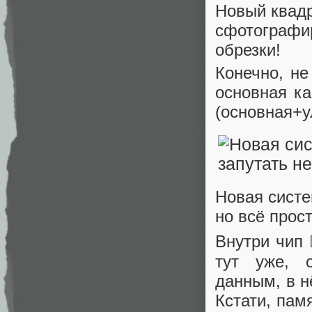
Новый квад
сфотографир
обрезки!
Конечно, н
основная ка
(основная+у
Новая систе
но всё прос
Внутри чип 
тут уже, 
данным, в н
Кстати, пам