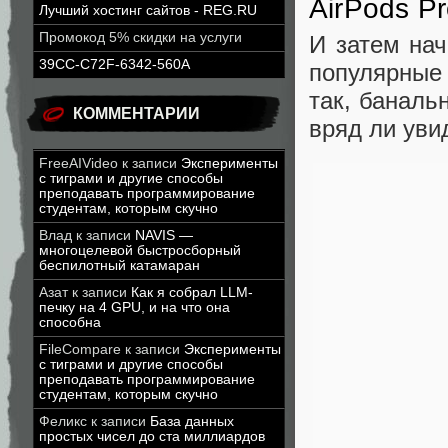
AirPods P
Лучший хостинг сайтов - REG.RU
Промокод 5% скидки на услуги
И затем нач
39CC-C72F-6342-560A
популярные 
так, баналь
КОММЕНТАРИИ
вряд ли уви
FreeAIVideo
к записи
Эксперименты
с тиграми и другие способы
преподавать программирование
студентам, которым скучно
Влад
к записи
NAVIS —
многоцелевой быстросборный
беспилотный катамаран
Азат
к записи
Как я собрал LLM-
печку на 4 GPU, и на что она
способна
FileCompare
к записи
Эксперименты
с тиграми и другие способы
преподавать программирование
студентам, которым скучно
Феликс
к записи
База данных
простых чисел до ста миллиардов