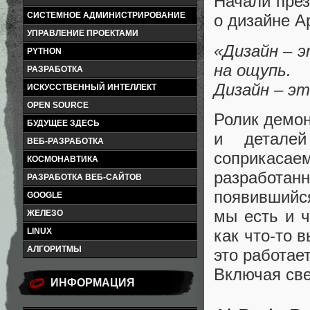
Начали през
СИСТЕМНОЕ АДМИНИСТРИРОВАНИЕ
о дизайне A
УПРАВЛЕНИЕ ПРОЕКТАМИ
«Дизайн – 
PYTHON
на ощупь.
РАЗРАБОТКА
Дизайн – эт
ИСКУССТВЕННЫЙ ИНТЕЛЛЕКТ
OPEN SOURCE
Ролик демон
БУДУЩЕЕ ЗДЕСЬ
и детале
ВЕБ-РАЗРАБОТКА
соприкаса
КОСМОНАВТИКА
разработ
РАЗРАБОТКА ВЕБ-САЙТОВ
появившийся
GOOGLE
мы есть и ч
ЖЕЛЕЗО
как что-то 
LINUX
АЛГОРИТМЫ
это работае
Включая све
ИНФОРМАЦИЯ