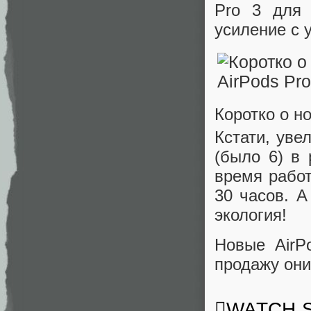
Pro 3 для 
усиление с
Коротко о н
Кстати, уве
(было 6) в
время работ
30 часов. А
экология!
Новые AirP
продажу они
WATCH Se