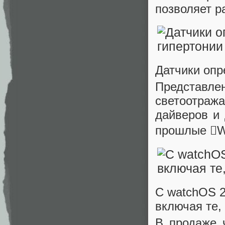
позволяет р
Датчики опр
Представле
светоотра
дайверов и 
прошлые W
С watchOS 2
включая те,
В продаже 