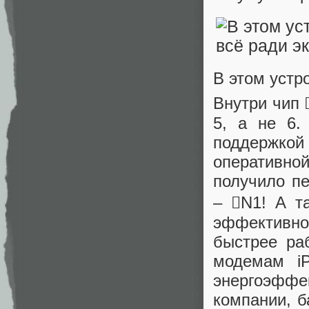
В этом устр
Внутри чип 
5, а не 6.
поддержкой
оперативной
получило пе
– N1! А т
эффективно
быстрее ра
модемам i
энергоэффек
компании, б