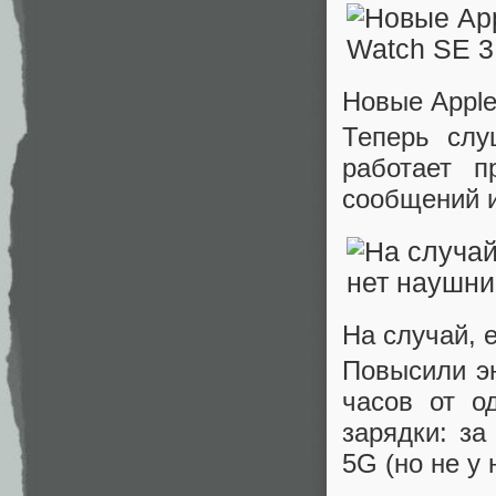
Новые Apple
Теперь слу
работает п
сообщений и
На случай, 
Повысили эн
часов от о
зарядки: за
5G (но не у 