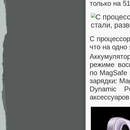
только на 51
С процессор
что на одн
Аккумулятор
режиме вос
по MagSafe 
зарядки: Ma
Dynamic P
аксессуаров 