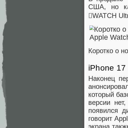
США, но к
WATCH Ultr
Коротко о но
iPhone 17
Наконец пе
анонсирова
который базо
версии нет
появился д
говорит App
экрана такж