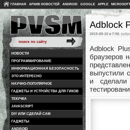
ГЛАВНАЯ
АРХИВ НОВОСТЕЙ
ANDROID
GOOGLE
APPLE
MICROSOF
Adblock 
2015-09-10
в 7:56
, рубр
Adblock Pl
НОВОСТИ
браузеров н
ПРОГРАММИРОВАНИЕ
представле
ИНФОРМАЦИОННАЯ БЕЗОПАСНОСТЬ
выпустили 
ЭТО ИНТЕРЕСНО
и сделали
НАУЧНО-ПОПУЛЯРНОЕ
тестировани
ГАДЖЕТЫ И УСТРОЙСТВА ДЛЯ ГИКОВ
ТЕКУЧКА
JAVASCRIPT
DIY ИЛИ СДЕЛАЙ САМ
ГАДЖЕТЫ
ANDROID