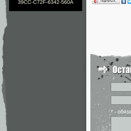
39CC-C72F-6342-560A
Поделиться…
* - обя