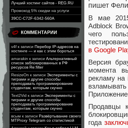
Лучший хостинг сайтов - REG.RU
пишет Фелик
Промокод 5% скидки на услуги
В мае 2015
39CC-C72F-6342-560A
Adblock Br
чего поль
КОММЕНТАРИИ
тестирован
v4f
к записи
Перебор IP-адресов на
в Google Pla
хостинге — и как с этим бороться
amarakin
к записи
Альтернативный
Версия бра
список заблокированных в РФ
ресурсов Re:filter
момента вы
ResizeOn
к записи
Эксперименты с
рекламу на 
тиграми и другие способы
преподавать программирование
взламывать
студентам, которым скучно
Приложение
Text2Vid
к записи
Эксперименты с
тиграми и другие способы
преподавать программирование
Продавцы к
студентам, которым скучно
блокировщик
всым
к записи
Развёртывание своего
MTProxy Telegram со статистикой
года
заключ