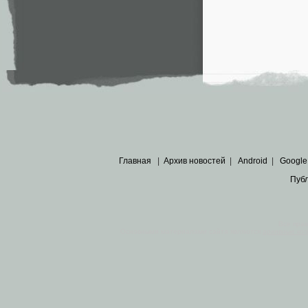
Главная
|
Архив новостей
|
Android
|
Google
Пуб
Все пра
Основными материалами сайта являются
архивные ко