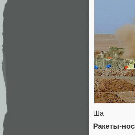
Ша
Ракеты‑нос