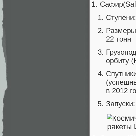
Сафир(Safi
Ступени:
Размеры
22 тонн
Грузопо
орбиту (
Спутники
(успешны
в 2012 го
Запуски: