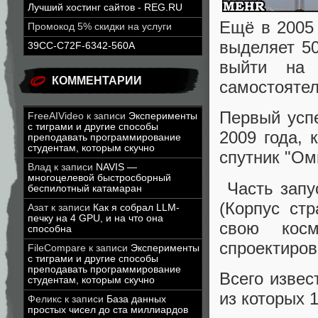
Лучший хостинг сайтов - REG.RU
Ещё в 2005 
Промокод 5% скидки на услуги
выделяет 5
39CC-C72F-6342-560A
выйти на 
КОММЕНТАРИИ
самостоятел
Первый усп
FreeAIVideo
к записи
Эксперименты
с тиграми и другие способы
2009 года, 
преподавать программирование
студентам, которым скучно
спутник "Ом
Влад
к записи
NAVIS —
многоцелевой быстросборный
Часть запу
беспилотный катамаран
(Корпус ст
Азат
к записи
Как я собрал LLM-
печку на 4 GPU, и на что она
свою кос
способна
спроектиров
FileCompare
к записи
Эксперименты
с тиграми и другие способы
преподавать программирование
Всего извес
студентам, которым скучно
из которых 
Феликс
к записи
База данных
простых чисел до ста миллиардов