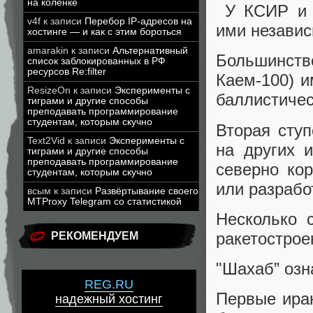
на коленке
У КСИР и у
v4f
к записи
Перебор IP-адресов на
ими независ
хостинге — и как с этим бороться
amarakin
к записи
Альтернативный
Большинств
список заблокированных в РФ
ресурсов Re:filter
Каем-100) и
ResizeOn
к записи
Эксперименты с
баллистичес
тиграми и другие способы
преподавать программирование
студентам, которым скучно
Вторая ступ
Text2Vid
к записи
Эксперименты с
на других и
тиграми и другие способы
преподавать программирование
северно кор
студентам, которым скучно
или разрабо
всым
к записи
Развёртывание своего
MTProxy Telegram со статистикой
Несколько 
ракетострое
РЕКОМЕНДУЕМ
"Шахаб” озн
REG.RU
Первые ира
надежный хостинг