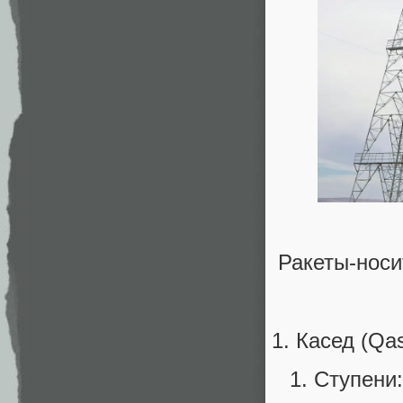
Ракеты-нос
Касед (Qa
Ступени: