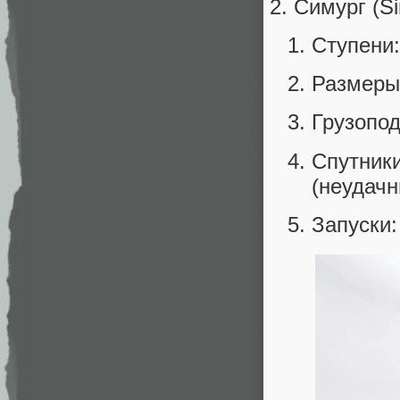
Симург (S
Ступени:
Размеры:
Грузопод
Спутники
(неудачн
Запуски: