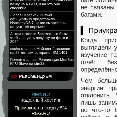
Алексей
к записи
Как я собрал LLM-
печку на 4 GPU, и на что она
не связаны
способна
багами.
Любовь
к записи
Huawei
официально представила
HarmonyOS 7: какие смартфоны
получат её первыми
▍ Приукра
Артем
к записи
Бесплатные боты,
чтобы раздеть девушку по фото в
Когда при
2024
выглядели 
sasha
к записи
Майнинг биткоинов
на 55-летнем ветеране IBM 1401
изучение та
Roman
к записи
Реализация ModBus
отчёт без
RTU Slave на stm32
определённо
РЕКОМЕНДУЕМ
Чем больш
энергии пр
отклонить.
REG.RU
надежный хостинг
лишь занима
Промокод на скидку 5%
во что-то 
REG.RU