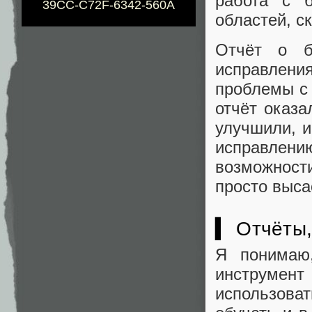
работа с б
39CC-C72F-6342-560A
областей, с
Отчёт о б
исправлен
проблемы с 
отчёт оказа
улучшили, и
исправлен
возможности
просто выса
▍ Отчёты,
Я понимаю
инструме
использова