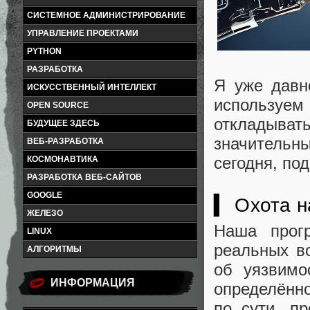
СИСТЕМНОЕ АДМИНИСТРИРОВАНИЕ
УПРАВЛЕНИЕ ПРОЕКТАМИ
PYTHON
РАЗРАБОТКА
Я уже давн
ИСКУССТВЕННЫЙ ИНТЕЛЛЕКТ
используем 
OPEN SOURCE
откладывать
БУДУЩЕЕ ЗДЕСЬ
значительн
ВЕБ-РАЗРАБОТКА
сегодня, по
КОСМОНАВТИКА
РАЗРАБОТКА ВЕБ-САЙТОВ
GOOGLE
▍ Охота н
ЖЕЛЕЗО
Наша про
LINUX
реальных в
АЛГОРИТМЫ
об уязвимо
ИНФОРМАЦИЯ
определённо
по сути, п