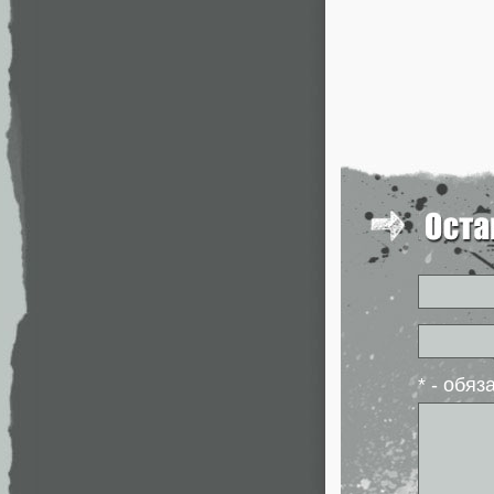
* - обя