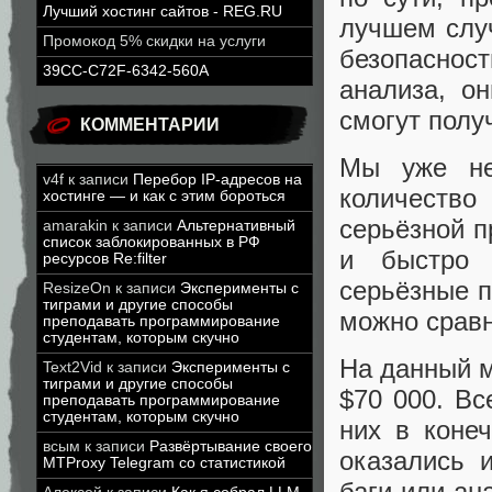
Лучший хостинг сайтов - REG.RU
лучшем слу
Промокод 5% скидки на услуги
безопасност
39CC-C72F-6342-560A
анализа, о
смогут полу
КОММЕНТАРИИ
Мы уже не
v4f
к записи
Перебор IP-адресов на
количеств
хостинге — и как с этим бороться
серьёзной п
amarakin
к записи
Альтернативный
список заблокированных в РФ
и быстро 
ресурсов Re:filter
серьёзные п
ResizeOn
к записи
Эксперименты с
тиграми и другие способы
можно сравн
преподавать программирование
студентам, которым скучно
На данный м
Text2Vid
к записи
Эксперименты с
тиграми и другие способы
$70 000. Вс
преподавать программирование
студентам, которым скучно
них в коне
всым
к записи
Развёртывание своего
оказались 
MTProxy Telegram со статистикой
баги или а