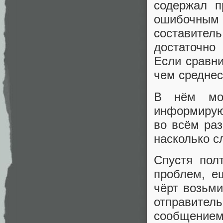
содержал п
ошибочным
составитель
достаточно
Если сравни
чем среднес
В нём мож
информирую
во всём раз
насколько с
Спустя пол
проблем, е
чёрт возьми
отправит
сообщением