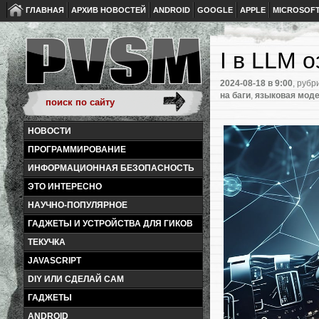
ГЛАВНАЯ
АРХИВ НОВОСТЕЙ
ANDROID
GOOGLE
APPLE
MICROSOF
I в LLM о
2024-08-18
в 9:00
, рубр
на баги
,
языковая мод
НОВОСТИ
ПРОГРАММИРОВАНИЕ
ИНФОРМАЦИОННАЯ БЕЗОПАСНОСТЬ
ЭТО ИНТЕРЕСНО
НАУЧНО-ПОПУЛЯРНОЕ
ГАДЖЕТЫ И УСТРОЙСТВА ДЛЯ ГИКОВ
ТЕКУЧКА
JAVASCRIPT
DIY ИЛИ СДЕЛАЙ САМ
ГАДЖЕТЫ
ANDROID