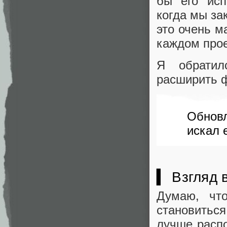
бы его исп
когда мы за
это очень м
каждом прое
Я обратил
расширить 
Обновл
искал 
▍ Взгляд 
Думаю, чт
становитьс
лучше распо