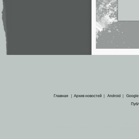
Главная
|
Архив новостей
|
Android
|
Google
Пуб
Все пра
Основными материалами сайта являются
архивные ко