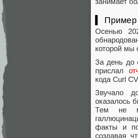
занимает б
▍ Пример 
Осенью 20
обнародов
которой мы 
За день до 
прислал
от
кода Curl C
Звучало д
оказалось 
Тем не м
галлюцинац
факты и по
создавая чт