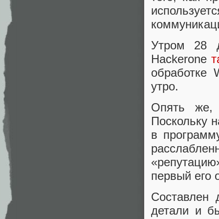
используе
коммуникац
Утром 28 д
Hackerone
т
обработке 
утро.
Опять же, 
Поскольку н
в программу
расслабленн
«репутацию
первый его 
Составлен 
детали и б