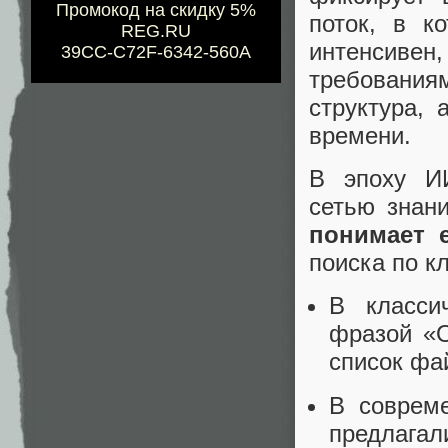
Промокод на скидку 5%
поток, в к
REG.RU
интенсивен
39CC-C72F-6342-560A
требования
структура, 
времени.
В эпоху И
сетью знан
понимает 
поиска по к
В класси
фразой «О
список фа
В соврем
предлага