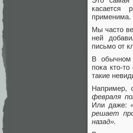
Это самая 
касается 
применима.
Мы часто ве
ней добав
письмо от к
В обычном 
пока кто-то
такие невид
Например, 
февраля по
Или даже:
решает про
назад».