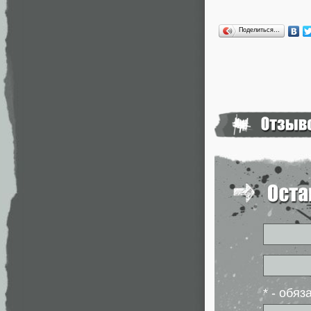
Поделиться…
* - обя