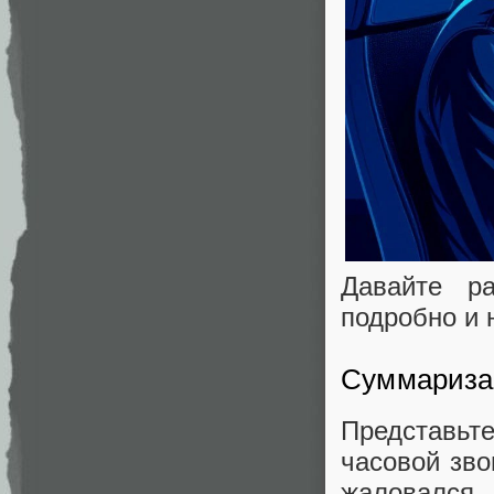
Давайте р
подробно и 
Суммариза
Представьт
часовой зво
жаловался