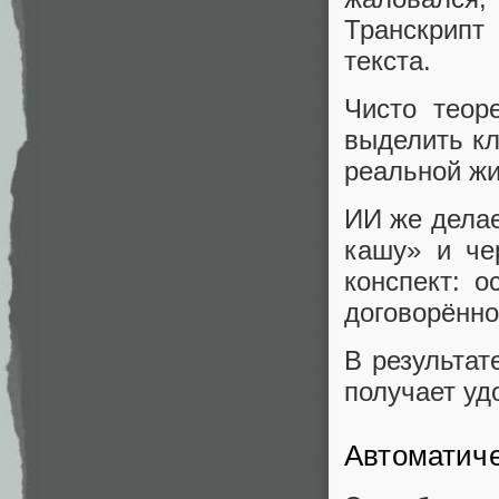
Транскрипт
текста.
Чисто теор
выделить кл
реальной жи
ИИ же делае
кашу» и че
конспект: о
договорённо
В результат
получает уд
Автоматиче