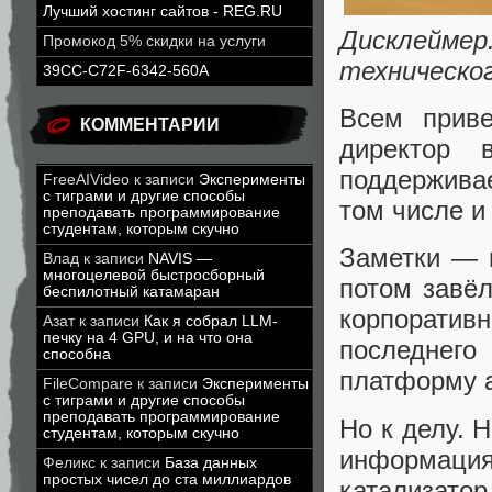
Лучший хостинг сайтов - REG.RU
Дисклейм
Промокод 5% скидки на услуги
техническо
39CC-C72F-6342-560A
Всем приве
КОММЕНТАРИИ
директор 
поддержива
FreeAIVideo
к записи
Эксперименты
с тиграми и другие способы
том числе и
преподавать программирование
студентам, которым скучно
Заметки — н
Влад
к записи
NAVIS —
многоцелевой быстросборный
потом завёл
беспилотный катамаран
корпоративн
Азат
к записи
Как я собрал LLM-
печку на 4 GPU, и на что она
последнег
способна
платформу а
FileCompare
к записи
Эксперименты
с тиграми и другие способы
преподавать программирование
Но к делу. 
студентам, которым скучно
информаци
Феликс
к записи
База данных
простых чисел до ста миллиардов
катализато