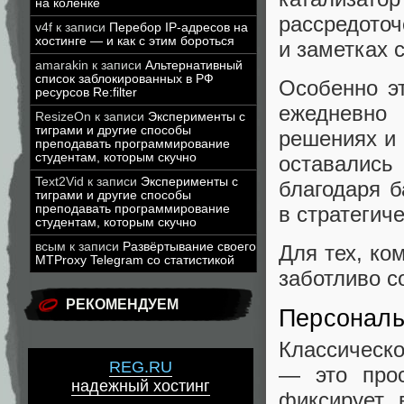
на коленке
рассредоточ
v4f
к записи
Перебор IP-адресов на
хостинге — и как с этим бороться
и заметках 
amarakin
к записи
Альтернативный
список заблокированных в РФ
Особенно э
ресурсов Re:filter
ежедневно 
ResizeOn
к записи
Эксперименты с
тиграми и другие способы
решениях и 
преподавать программирование
студентам, которым скучно
оставались
Text2Vid
к записи
Эксперименты с
благодаря б
тиграми и другие способы
в стратегич
преподавать программирование
студентам, которым скучно
всым
к записи
Развёртывание своего
Для тех, ко
MTProxy Telegram со статистикой
заботливо с
РЕКОМЕНДУЕМ
Персональ
Классическ
REG.RU
— это прос
надежный хостинг
фиксирует 