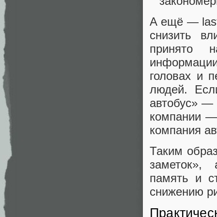
закономер
А ещё — last
снизить в
принято н
информации
головах и 
людей. Есл
автобус» — 
компании — 
компания ав
Таким обра
заметок»,
память и с
снижению рис
Практичес