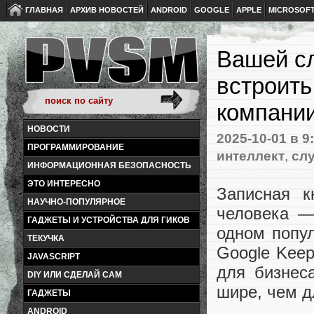
ГЛАВНАЯ
АРХИВ НОВОСТЕЙ
ANDROID
GOOGLE
APPLE
MICROSOF
Вашей сл
встроить
компани
НОВОСТИ
2025-10-01
в 9
ПРОГРАММИРОВАНИЕ
интеллект
,
сл
ИНФОРМАЦИОННАЯ БЕЗОПАСНОСТЬ
ЭТО ИНТЕРЕСНО
Записная 
НАУЧНО-ПОПУЛЯРНОЕ
человека —
ГАДЖЕТЫ И УСТРОЙСТВА ДЛЯ ГИКОВ
одном попу
ТЕКУЧКА
Google Keep
JAVASCRIPT
для бизнес
DIY ИЛИ СДЕЛАЙ САМ
шире, чем д
ГАДЖЕТЫ
ANDROID