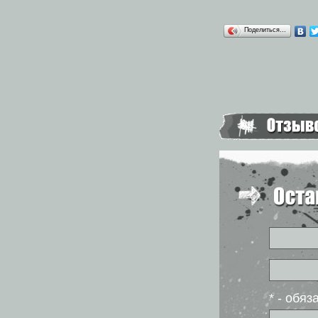
Поделиться…
* - обя