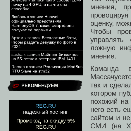
Алексей
к записи
Как я собрал LLM-
печку на 4 GPU, и на что она
мнения, пр
способна
провоцируя 
Любовь
к записи
Huawei
официально представила
оценку, мож
HarmonyOS 7: какие смартфоны
Чтобы пров
получат её первыми
управлять
Артем
к записи
Бесплатные боты,
чтобы раздеть девушку по фото в
ложную инф
2024
мнение.
sasha
к записи
Майнинг биткоинов
на 55-летнем ветеране IBM 1401
Команда 
Roman
к записи
Реализация ModBus
RTU Slave на stm32
Массачусет
так и сдела
РЕКОМЕНДУЕМ
котором пуб
похожий на 
REG.RU
него есть е
надежный хостинг
сайтом и не
Промокод на скидку 5%
СМИ (на Х
REG.RU