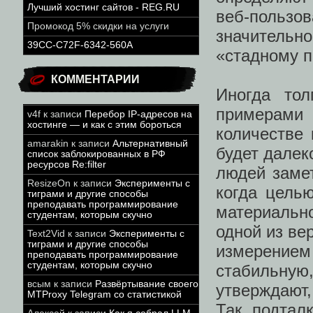
Лучший хостинг сайтов - REG.RU
веб-пользо
Промокод 5% скидки на услуги
значитель
39CC-C72F-6342-560A
«стадному п
КОММЕНТАРИИ
Иногда тол
примерами
v4f
к записи
Перебор IP-адресов на
хостинге — и как с этим бороться
количестве 
amarakin
к записи
Альтернативный
будет далек
список заблокированных в РФ
ресурсов Re:filter
людей замет
ResizeOn
к записи
Эксперименты с
когда цель
тиграми и другие способы
преподавать программирование
материальн
студентам, которым скучно
одной из ве
Text2Vid
к записи
Эксперименты с
тиграми и другие способы
измерение
преподавать программирование
студентам, которым скучно
стабильну
всым
к записи
Развёртывание своего
утверждают,
MTProxy Telegram со статистикой
Так подтал