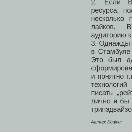
2. Если В
ресурса, п
несколько 
лайков, В
аудиторию к
3. Однажды 
в Стамбуле
Это был ад
сформирова
и понятно т
технологий
писать „рей
лично я бы 
трипэдвайзо
Автор: filegiver