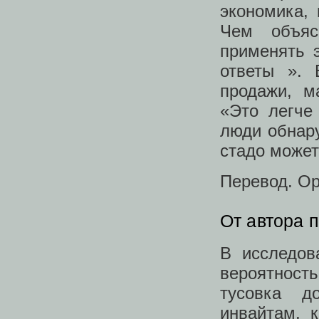
экономика,
Чем объяс
применять 
ответы ». 
продажи, м
«Это легче
люди обнару
стадо может
Перевод. О
От автора п
В исследо
вероятност
тусовка д
инвайтам, к