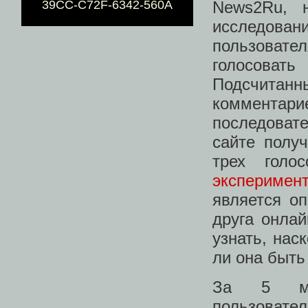
News2Ru, 
39CC-C72F-6342-560A
исследовани
пользоват
голосовать
Подсчитан
комментари
последовате
сайте полу
трех голо
эксперимен
является о
друга онлай
узнать, нас
ли она быть
За 5 мес
пользовате