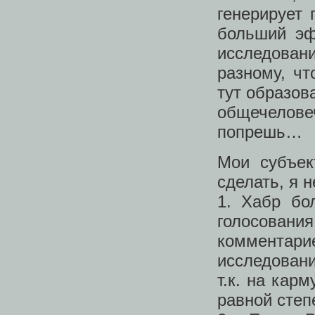
генерирует 
больший эф
исследован
разному, чт
тут образов
общечелов
попрешь…
Мои субъек
сделать, я 
1. Хабр бо
голосован
коммента
исследован
т.к. на кар
равной степ