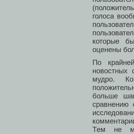
(положител
голоса вооб
пользоват
пользовате
которые б
оценены бол
По крайне
новостных 
мудро. Ко
положитель
больше шан
сравнению 
исследов
комментари
Тем не м