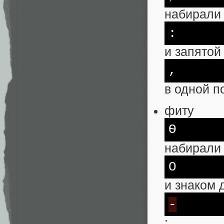
набирали
:
и запятой
,
в одной п
фиту
Ѳ
набирали 
О
и знаком
-
;