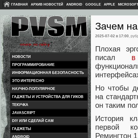
ГЛАВНАЯ
АРХИВ НОВОСТЕЙ
ANDROID
GOOGLE
APPLE
MICROSOF
Зачем на
2025-07-02
в 17:00
, руб
Плохая эрг
писал
в
НОВОСТИ
функциона
ПРОГРАММИРОВАНИЕ
интерфейса
ИНФОРМАЦИОННАЯ БЕЗОПАСНОСТЬ
ЭТО ИНТЕРЕСНО
Но чтобы д
НАУЧНО-ПОПУЛЯРНОЕ
на стандарт
ГАДЖЕТЫ И УСТРОЙСТВА ДЛЯ ГИКОВ
он таким по
ТЕКУЧКА
JAVASCRIPT
История кл
DIY ИЛИ СДЕЛАЙ САМ
первой к
ГАДЖЕТЫ
Ремингтон 1
ANDROID