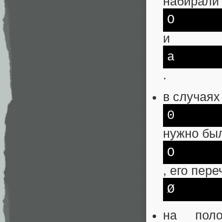
набирали
O
и
a
.
в случаях
0
нужно был
О
, его пер
Ø
на поло