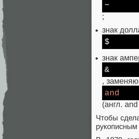
−
;
знак долл
$
знак амп
&
, заменяю
and
(англ. and
Чтобы сдел
рукописным 