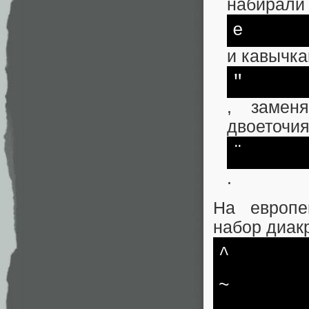
набирали 
е
и кавычк
"
, заменя
двоеточи
¨
.
На европе
набор диак
^
~