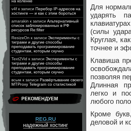
на коленке
Для нормаль
v4f
к записи
Перебор IP-адресов на
ударять п
хостинге — и как с этим бороться
amarakin
к записи
Альтернативный
клавиатура
список заблокированных в РФ
(силы удар
ресурсов Re:filter
Круглая, ка
ResizeOn
к записи
Эксперименты с
тиграми и другие способы
точнее и эф
преподавать программирование
студентам, которым скучно
Клавиша пр
Text2Vid
к записи
Эксперименты с
тиграми и другие способы
освобождал
преподавать программирование
студентам, которым скучно
позволяя пе
всым
к записи
Развёртывание своего
Длинная п
MTProxy Telegram со статистикой
легко и по
РЕКОМЕНДУЕМ
любого поло
Кроме букв
REG.RU
деловой и к
надежный хостинг