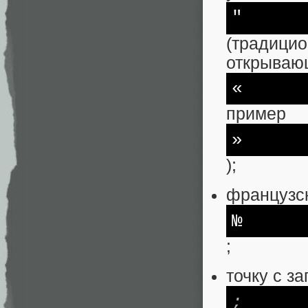
"
(традици
открываю
«
пример
»
);
французск
№
;
точку с з
;