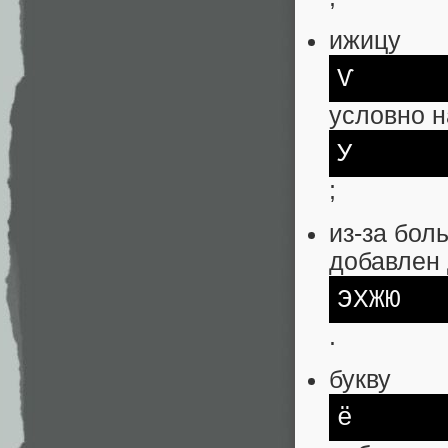
ижицу
Ѵ
условно н
У
;
из-за бол
добавлен
ЭХЖЮ
.
букву
ё