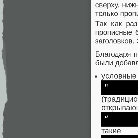
сверху, ниж
только про
Так как ра
прописные 
заголовков.
Благодаря п
были добавл
условные
"
(традици
открываю
“
такие