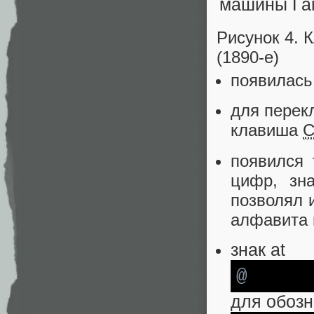
Рисунок 4.
(1890-е)
появилас
для перек
клавиша
появился 
цифр, зн
позволял 
алфавита 
знак at
@
для обозн