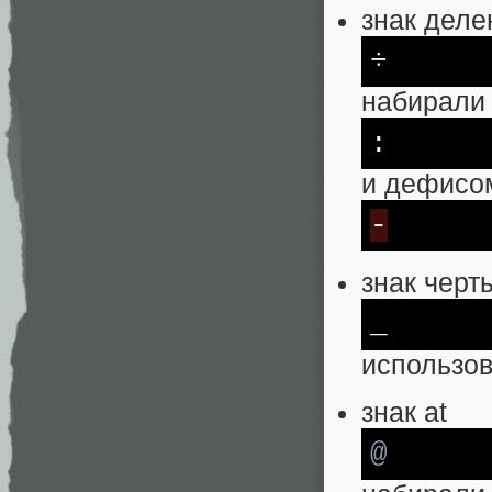
знак деле
÷
набирали
:
и дефисо
-
знак черт
_
использо
знак at
@