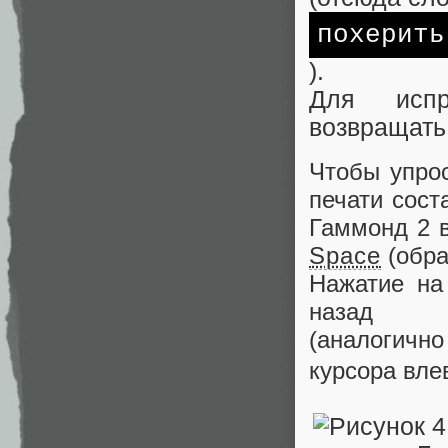
похерить
).
Для испр
возвращать
Чтобы упрос
печати сост
Гаммонд 2 
Space
(обра
Нажатие на
назад
(аналогичн
курсора вл