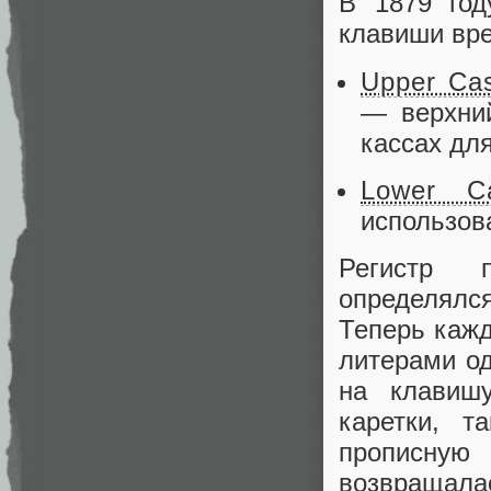
В 1879 го
клавиши вре
Upper Ca
— верхний
кассах для
Lower C
использов
Регистр 
определялся
Теперь кажд
литерами од
на клави
каретки, т
прописную
возвращала