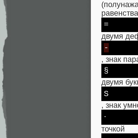
(полунаж
равенств
=
двумя де
-
, знак па
§
двумя бу
S
, знак ум
⋅
точкой