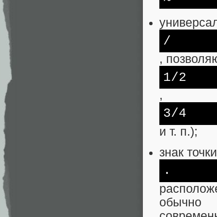
универсал
/
, позволя
1/2
,
3/4
и т. п.);
знак точки
.
расположе
обычно 
современ