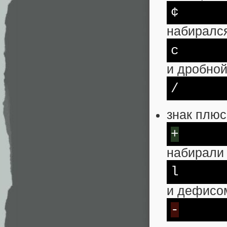
¢
набирался
c
и дробной
/
знак плюс
+
набирали 
l
и дефисо
-