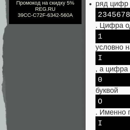
ряд цифр
Промокод на скидку 5%
REG.RU
234567
39CC-C72F-6342-560A
. Цифра 
1
условно н
I
, а цифра
0
буквой
O
. Именно 
I