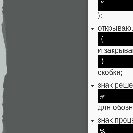
”
);
открываю
(
и закрыв
)
скобки;
знак реше
#
для обозн
знак проц
%