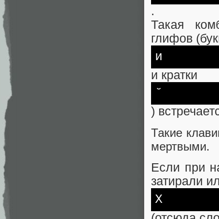
.
Такая ком
глифов (бу
и
и кратки
˘
) встречает
Такие клави
мертвыми.
Если при н
затирали и
Х
(отсюда сл