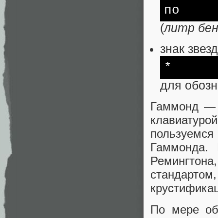
по
(
литр бен
знак звез
*
для обозн
Гаммонд — 
клавиатур
пользуемся
Гаммонда. 
Ремингтона
стандартом
крустифика
По мере об