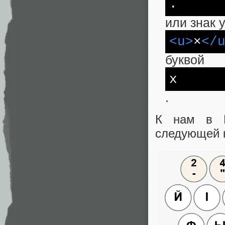
.
или знак 
<u>
×
</
буквой
x
.
К нам в Р
следующей 