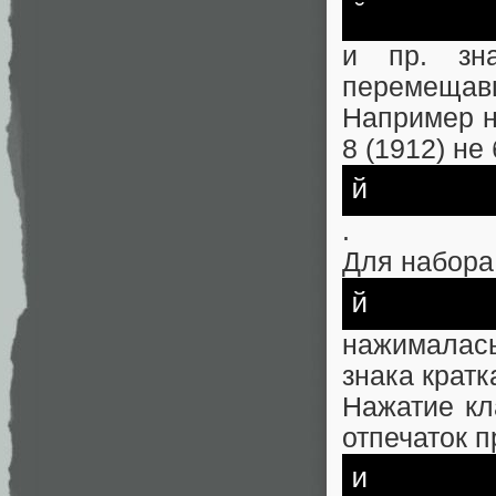
˘
и пр. зна
перемещавш
Например н
8 (1912) н
й
.
Для набора
й
нажималас
знака кратка
Нажатие кл
отпечаток 
и