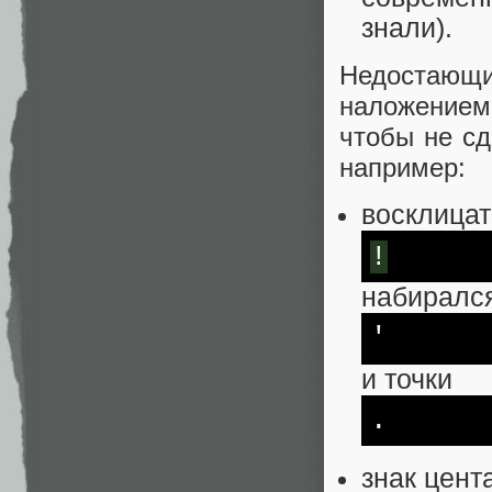
знали).
Недостающ
наложением
чтобы не сд
например:
восклицат
!
набиралс
'
и точки
.
знак цент