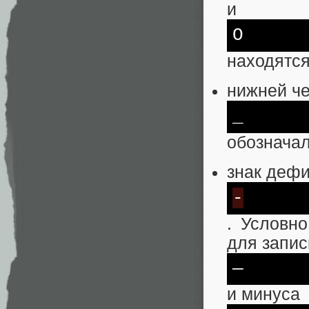
и
O
находятся
нижней ч
_
обознача
знак деф
-
. Условно
для запис
—
и минуса