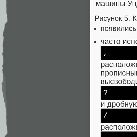
Рисунок 5. 
появилис
часто ис
,
располож
прописны
высвобод
?
и дробную
/
расположи