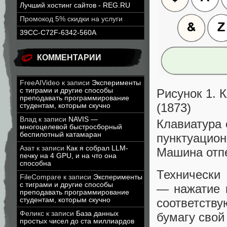
Лучший хостинг сайтов - REG.RU
Промокод 5% скидки на услуги
39CC-C72F-6342-560A
КОММЕНТАРИИ
FreeAIVideo
к записи
Эксперименты
Рисунок 1.
с тиграми и другие способы
преподавать программирование
(1873)
студентам, которым скучно
Влад
к записи
NAVIS —
Клавиатура 
многоцелевой быстросборный
беспилотный катамаран
пунктуацион
Азат
к записи
Как я собрал LLM-
Машина отп
печку на 4 GPU, и на что она
способна
Технически
FileCompare
к записи
Эксперименты
с тиграми и другие способы
— нажатие 
преподавать программирование
соответств
студентам, которым скучно
Феликс
к записи
База данных
бумагу свой
простых чисел до ста миллиардов