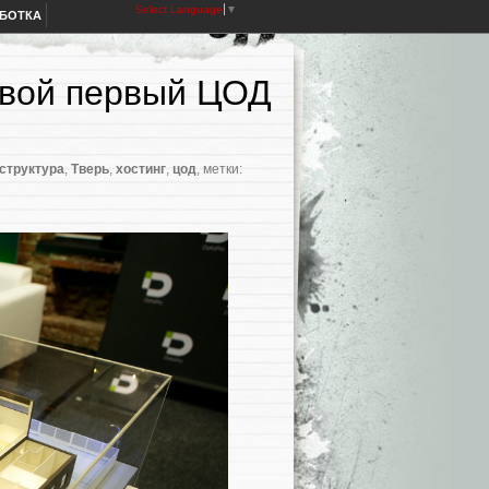
Select Language
▼
АБОТКА
 свой первый ЦОД
структура
,
Тверь
,
хостинг
,
цод
, метки: