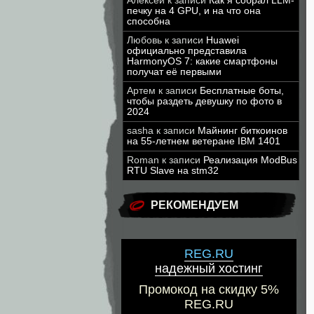
Алексей
к записи
Как я собрал LLM-
печку на 4 GPU, и на что она
способна
Любовь
к записи
Huawei
официально представила
HarmonyOS 7: какие смартфоны
получат её первыми
Артем
к записи
Бесплатные боты,
чтобы раздеть девушку по фото в
2024
sasha
к записи
Майнинг биткоинов
на 55-летнем ветеране IBM 1401
Roman
к записи
Реализация ModBus
RTU Slave на stm32
РЕКОМЕНДУЕМ
REG.RU
надежный хостинг
Промокод на скидку 5%
REG.RU