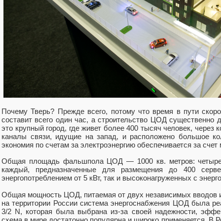
Почему Тверь? Прежде всего, потому что время в пути скор
составит всего один час, а строительство ЦОД существенно д
это крупный город, где живет более 400 тысяч человек, через
каналы связи, идущие на запад, и расположено большое ко
экономия по счетам за электроэнергию обеспечивается за счет
Общая площадь фальшпола ЦОД — 1000 кв. метров: четыре 
каждый, предназначенные для размещения до 400 серве
энергопотреблением от 5 кВт, так и высоконагруженных с энерго
Общая мощность ЦОД, питаемая от двух независимых вводов из
на территории России система энергоснабжения ЦОД была ре
3/2 N, которая была выбрана из-за своей надежности, эффе
схема в мире достаточно популярна и широко применяется. В Ро