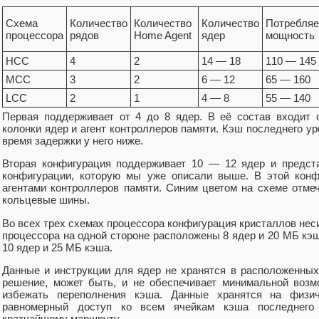
Схема
Количество
Количество
Количество
Потребля
процессора
рядов
Home Agent
ядер
мощность
HCC
4
2
14 — 18
110 — 145
MCC
3
2
6 — 12
65 — 160
LCC
2
1
4 — 8
55 — 140
Первая поддерживает от 4 до 8 ядер. В её состав входит 
колонки ядер и агент контроллеров памяти. Кэш последнего ур
время задержки у него ниже.
Вторая конфигурация поддерживает 10 — 12 ядер и предст
конфигурации, которую мы уже описали выше. В этой конф
агентами контроллеров памяти. Синим цветом на схеме отмеч
кольцевые шины.
Во всех трех схемах процессора конфигурация кристаллов неси
процессора на одной стороне расположены 8 ядер и 20 МБ кэш
10 ядер и 25 МБ кэша.
Данные и инструкции для ядер не хранятся в расположенных
решение, может быть, и не обеспечивает минимальной возм
избежать переполнения кэша. Данные хранятся на физич
равномерный доступ ко всем ячейкам кэша последнего 
кратчайшему маршруту.