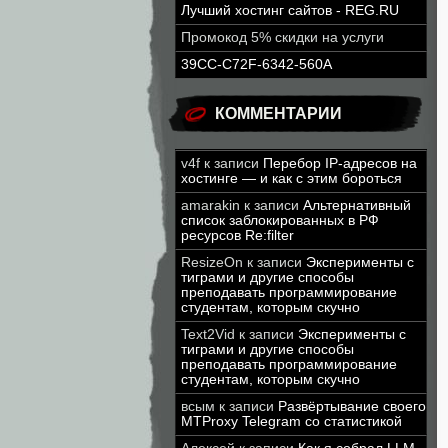
Лучший хостинг сайтов - REG.RU
Промокод 5% скидки на услуги
39CC-C72F-6342-560A
КОММЕНТАРИИ
v4f
к записи
Перебор IP-адресов на
хостинге — и как с этим бороться
amarakin
к записи
Альтернативный
список заблокированных в РФ
ресурсов Re:filter
ResizeOn
к записи
Эксперименты с
тиграми и другие способы
преподавать программирование
студентам, которым скучно
Text2Vid
к записи
Эксперименты с
тиграми и другие способы
преподавать программирование
студентам, которым скучно
всым
к записи
Развёртывание своего
MTProxy Telegram со статистикой