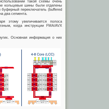
использовании такой схемы очень
ве кольцевые шины были отделены
 буферный переключатель (buffered
на два сегмента.
аря этому увеличивается полоса
езным, когда инструкции FMA/AVX
угих. Основная информация о них