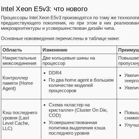
Intel Xeon E5v3: что нового
Процессоры Intel Xeon E5v3 производятся по тому же технолог
предшествующего поколения, но при этом в них реализова
микроархитектуры и усовершенствован дизайн чипа.
Основные нововведения перечислены в таблице ниже:
Область
Изменение
Преимущ
Накристальные
Две кольцевые шины на
Повышает
межсоединения
процессор
пропускн
DDR4
Увелич
Контроллер
По два home agent в большем
энерг
памяти (Home
количестве моделей
Увелич
Agent)
процессоров
Схема «кластер на
кристалле» (Cluster On Die,
Кэш последнего
Повыш
COD)
уровня (Last
сниже
Усовершенствованная
Level Cache,
Улучш
политика выделения кэша
LLC)
последнего уровня