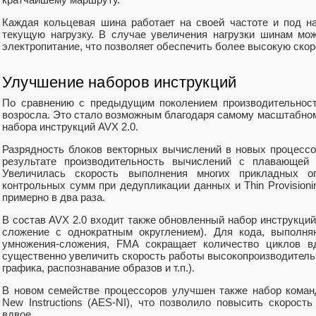
Каждая кольцевая шина работает на своей частоте и под н
текущую нагрузку. В случае увеличения нагрузки шинам мо
электропитание, что позволяет обеспечить более высокую скор
Улучшение наборов инструкций
По сравнению с предыдущим поколением производительност
возросла. Это стало возможным благодаря самому масштабном
набора инструкций AVX 2.0.
Разрядность блоков векторных вычислений в новых процессор
результате производительность вычислений с плавающей
Увеличилась скорость выполнения многих прикладных оп
контрольных сумм при дедупликации данных и Thin Provisioni
примерно в два раза.
В состав AVX 2.0 входит также обновленный набор инструкций 
сложение с однократным округлением). Для кода, выполня
умножения-сложения, FMA сокращает количество циклов вд
существенно увеличить скорость работы высокопроизводител
графика, распознавание образов и т.п.).
В новом семействе процессоров улучшен также набор команд 
New Instructions (AES-NI), что позволило повысить скорос
вдвое.