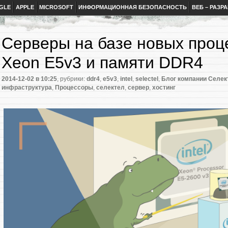
GLE
APPLE
MICROSOFT
ИНФОРМАЦИОННАЯ БЕЗОПАСНОСТЬ
ВЕБ – РАЗР
Серверы на базе новых проце
Xeon E5v3 и памяти DDR4
2014-12-02
в 10:25
, рубрики:
ddr4
,
e5v3
,
intel
,
selectel
,
Блог компании Селек
инфраструктура
,
Процессоры
,
селектел
,
сервер
,
хостинг