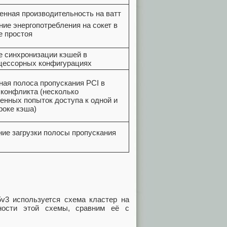
нная производительность на ватт
ие энергопотребления на сокет в
е простоя
е синхронизации кэшей в
цессорных конфигурациях
ная полоса пропускания PCI в
 конфликта (несколько
енных попыток доступа к одной и
роке кэша)
ие загрузки полосы пропускания
5v3 используется схема кластер на
нности этой схемы, сравним её с