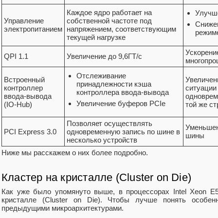
Каждое ядро работает на
Улучше
Управление
собственной частоте под
Снижен
электропитанием
напряжением, соответствующим
режим
текущей нагрузке
Ускорени
QPI 1.1
Увеличение до 9,6ГТ/с
многопро
Отслеживание
Встроенный
Увеличен
принадлежности кэша
контроллер
ситуации
контроллера ввода-вывода
ввода-вывода
одноврем
Увеличение буферов PCIe
(IO-Hub)
той же ст
Позволяет осуществлять
Уменьшен
PCI Express 3.0
одновременную запись по шине в
шины
несколько устройств
Ниже мы расскажем о них более подробно.
Кластер на кристалле (Cluster on Die)
Как уже было упомянуто выше, в процессорах Intel Xeon E
кристалле (Cluster on Die). Чтобы лучше понять особе
предыдущими микроархитектурами.