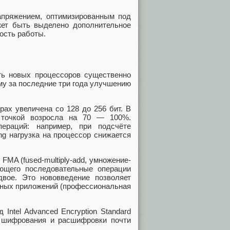
апряжением, оптимизированным под
жет быть выделено дополнительное
ость работы.
ь новых процессоров существенно
у за последние три года улучшению
ах увеличена со 128 до 256 бит. В
 точкой возросла на 70 — 100%.
ераций: например, при подсчёте
ng нагрузка на процессор снижается
FMA (fused-multiply-add, умножение-
ющего последовательные операции
вое. Это нововведение позволяет
ьных приложений (профессиональная
Intel Advanced Encryption Standard
ть шифрования и расшифровки почти