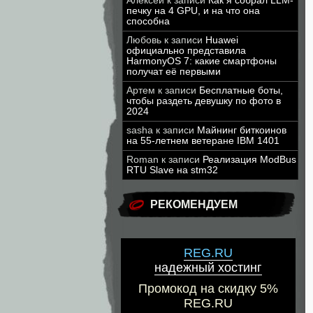
Алексей
к записи
Как я собрал LLM-
печку на 4 GPU, и на что она
способна
Любовь
к записи
Huawei
официально представила
HarmonyOS 7: какие смартфоны
получат её первыми
Артем
к записи
Бесплатные боты,
чтобы раздеть девушку по фото в
2024
sasha
к записи
Майнинг биткоинов
на 55-летнем ветеране IBM 1401
Roman
к записи
Реализация ModBus
RTU Slave на stm32
РЕКОМЕНДУЕМ
REG.RU
надежный хостинг
Промокод на скидку 5%
REG.RU