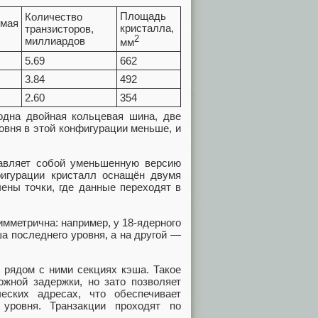
Площадь
Количество
емая
кристалла,
транзисторов,
2
миллиардов
мм
5.69
662
3.84
492
2.60
354
одна двойная кольцевая шина, две
овня в этой конфигурации меньше, и
авляет собой уменьшенную версию
игурации кристалл оснащён двумя
ены точки, где данные переходят в
мметрична: например, у 18-ядерного
а последнего уровня, а на другой —
 рядом с ними секциях кэша. Такое
ожной задержки, но зато позволяет
еских адресах, что обеспечивает
уровня. Транзакции проходят по