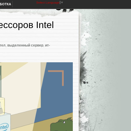
Select Language
▼
АБОТКА
ссоров Intel
тел
,
выделенный сервер
,
ит-