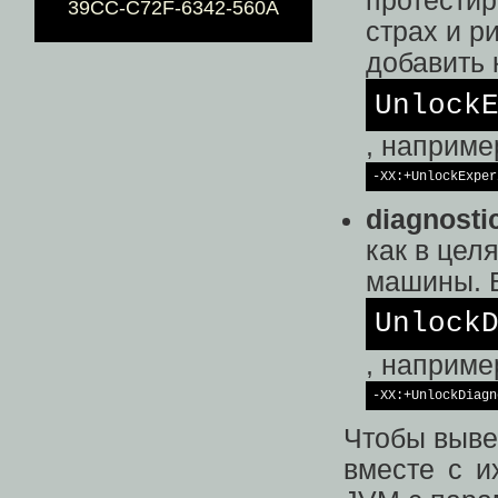
протестир
39CC-C72F-6342-560A
страх и р
добавить 
Unlock
, наприме
-XX:+UnlockExper
diagnosti
как в цел
машины. В
Unlock
, наприме
-XX:+UnlockDiagn
Чтобы выве
вместе с и