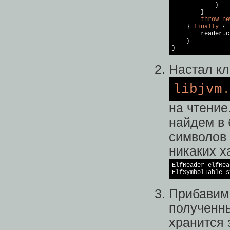
            }

        }

throw
ne
    } 
finally
 {

        reader.c
    }

Настал к
libjvm
на чтени
найдем в 
символов 
никаких х
ElfReader elfRea
ElfSymbolTable s
Прибавим 
полученны
хранится 