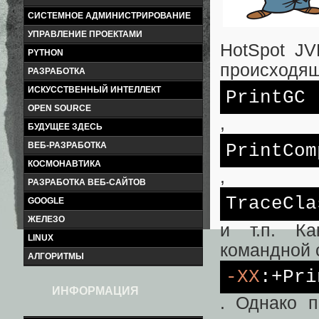
СИСТЕМНОЕ АДМИНИСТРИРОВАНИЕ
УПРАВЛЕНИЕ ПРОЕКТАМИ
HotSpot J
PYTHON
происходящ
РАЗРАБОТКА
ИСКУССТВЕННЫЙ ИНТЕЛЛЕКТ
PrintGC
OPEN SOURCE
,
БУДУЩЕЕ ЗДЕСЬ
PrintCom
ВЕБ-РАЗРАБОТКА
КОСМОНАВТИКА
,
РАЗРАБОТКА ВЕБ-САЙТОВ
TraceCla
GOOGLE
ЖЕЛЕЗО
и т.п. Ка
LINUX
командной 
АЛГОРИТМЫ
-XX
:+Pri
ИНФОРМАЦИЯ
. Однако п