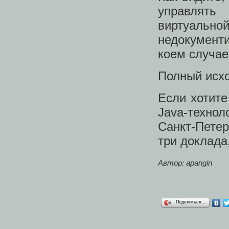
управлять
виртуально
недокументи
коем случае
Полный исх
Если хотит
Java-техно
Санкт-Пете
три доклада
Автор: apangin
Поделиться…