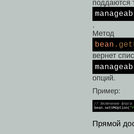
поддаются 
manageab
.
Метод
bean
.get
вернет спис
manageab
опций.
Пример:
// Включение флага 

bean.setVMOption(
"P
Прямой дос