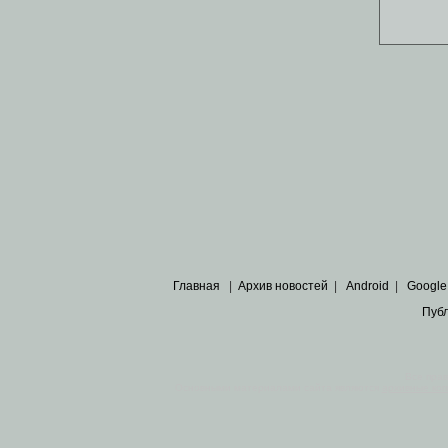
Главная
|
Архив новостей
|
Android
|
Google
Пуб
Все пра
Основными материалами сайта являются
архивные ко