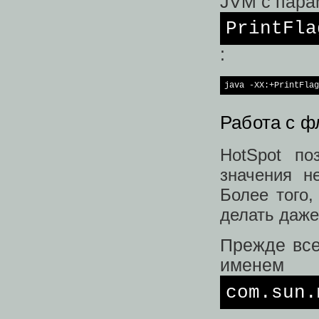
JVM с пара
PrintFla
:
java -XX:+PrintFlag
Работа с ф
HotSpot по
значения н
Более того
делать даже
Прежде все
именем
com.sun.
.