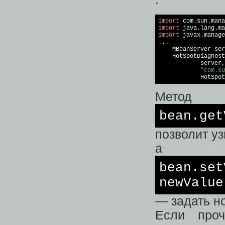
import
import
import
 javax.manage
...

    MBeanServer ser
    HotSpotDiagnost
            server,

"com.su
Метод
bean.get
позволит у
а
bean.set
newValue
— задать н
Если про