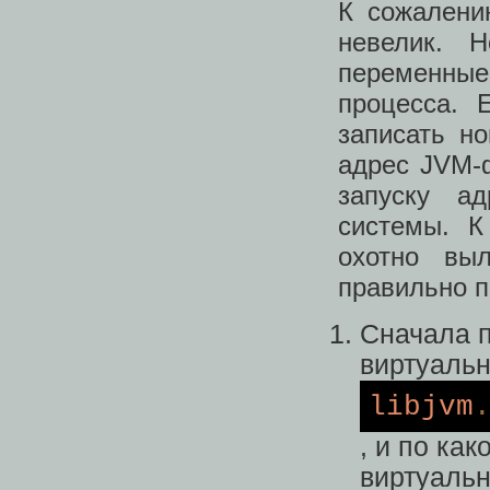
К сожалени
невелик.
переменны
процесса. 
записать н
адрес JVM-ф
запуску а
системы. К
охотно вы
правильно п
Сначала п
виртуаль
libjvm
, и по ка
виртуаль