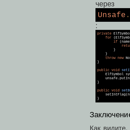
через
Unsafe
:
private
 ElfSymbo
for
 (ElfSymb
if
 (name
retu
        }

    }

throw
new
 No
}

public
void
setI
    ElfSymbol sy
    unsafe.putIn
}

public
void
setB
    setIntFlag(n
Заключени
Как видите,