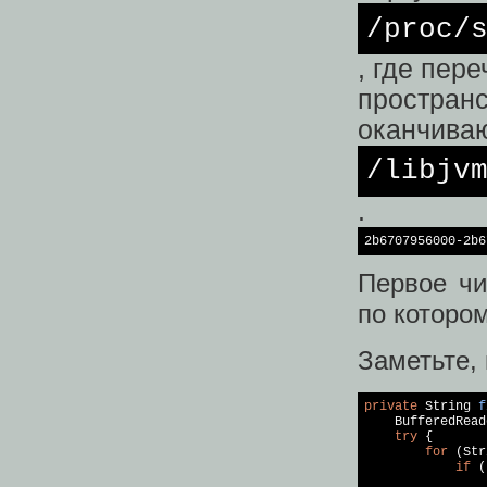
/proc/
, где пер
пространс
оканчива
/libjv
.
2b6707956000-2b6
Первое чи
по которо
Заметьте, 
private
 String 
f
    BufferedRead
try
 {

for
 (Str
if
 (