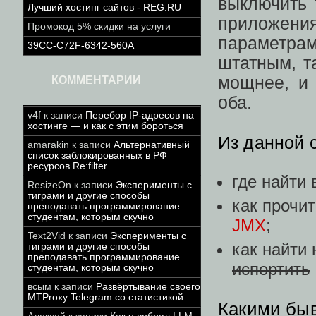
выключить 
Лучший хостинг сайтов - REG.RU
приложен
Промокод 5% скидки на услуги
параметра
39CC-C72F-6342-560A
штатным, т
мощнее, и 
КОММЕНТАРИИ
оба.
v4f
к записи
Перебор IP-адресов на
хостинге — и как с этим бороться
Из данной с
amarakin
к записи
Альтернативный
список заблокированных в РФ
ресурсов Re:filter
где найти 
ResizeOn
к записи
Эксперименты с
тиграми и другие способы
как прочи
преподавать программирование
студентам, которым скучно
JMX
;
Text2Vid
к записи
Эксперименты с
как найти
тиграми и другие способы
преподавать программирование
испортить
студентам, которым скучно
всым
к записи
Развёртывание своего
MTProxy Telegram со статистикой
Какими быв