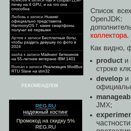
Алексей
к записи
Как я собрал LLM-
печку на 4 GPU, и на что она
Список все
способна
Любовь
к записи
Huawei
OpenJDK:
официально представила
дополните
HarmonyOS 7: какие смартфоны
получат её первыми
коллектора
.
Артем
к записи
Бесплатные боты,
чтобы раздеть девушку по фото в
Как видно, 
2024
sasha
к записи
Майнинг биткоинов
product
и
на 55-летнем ветеране IBM 1401
Roman
к записи
Реализация ModBus
строке кл
RTU Slave на stm32
develop
и
официальн
РЕКОМЕНДУЕМ
manageab
JMX;
REG.RU
надежный хостинг
experimen
Промокод на скидку 5%
частности
REG.RU