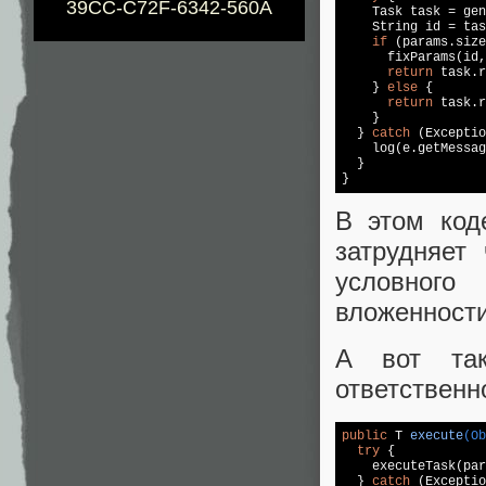
39CC-C72F-6342-560A
    Task task = gen
    String id = tas
if
 (params.size
      fixParams(id,
return
 task.r
    } 
else
 {

return
 task.r
    }

  } 
catch
 (Exceptio
    log(e.getMessag
  }

}
В этом код
затрудняет
условног
вложенности
А вот так
ответственн
public
 T 
execute
(Ob
try
 {

    executeTask(par
  } 
catch
 (Exceptio