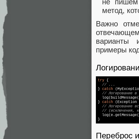
не пишем 
метод, ко
Важно отме
отвечающем
варианты 
примеры код
Логирован
try
 {

// ...
} 
catch
 (MyExceptio
// Логирование в 
  log(buildMessage(
} 
catch
 (Exception 
// Логирование вс
// (исключения, к
  log(e.getMessage(
}
Переброс 