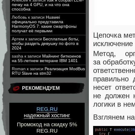
Алексей
к записи
Как я собрал LLM-
печку на 4 GPU, и на что она
способна
Любовь
к записи
Huawei
официально представила
HarmonyOS 7: какие смартфоны
получат её первыми
Цепочка мет
Артем
к записи
Бесплатные боты,
исключение
чтобы раздеть девушку по фото в
2024
Метод, орг
sasha
к записи
Майнинг биткоинов
за обработк
на 55-летнем ветеране IBM 1401
ответствен
Roman
к записи
Реализация ModBus
RTU Slave на stm32
правильно 
несет ответ
РЕКОМЕНДУЕМ
не должен н
логики в не
REG.RU
надежный хостинг
Взглянем на
Промокод на скидку 5%
public
 T 
execute
(Ob
REG.RU
try
 {
