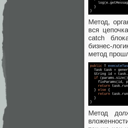
    log(e.getMessag
  }

}
Метод, орга
вся цепочка
catch бло
бизнес‑лог
метод прошл
public
 T 
executeTas
  Task task = gener
  String id = task.
if
 (params.size()
    fixParams(id, p
return
 task.run
  } 
else
 {

return
 task.run
  }

}
Метод дол
вложенност