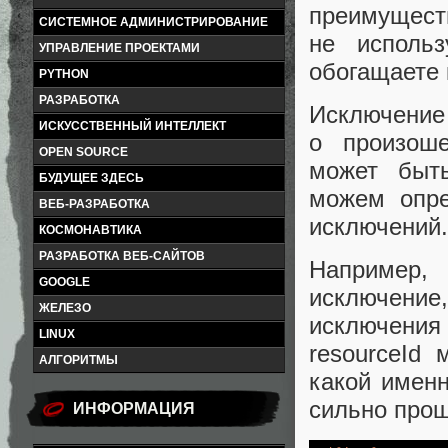
преимущес
СИСТЕМНОЕ АДМИНИСТРИРОВАНИЕ
не использ
УПРАВЛЕНИЕ ПРОЕКТАМИ
обогащаете 
PYTHON
РАЗРАБОТКА
Исключени
ИСКУССТВЕННЫЙ ИНТЕЛЛЕКТ
о произош
OPEN SOURCE
может быть
БУДУЩЕЕ ЗДЕСЬ
можем опре
ВЕБ-РАЗРАБОТКА
исключений.
КОСМОНАВТИКА
РАЗРАБОТКА ВЕБ-САЙТОВ
Например, 
GOOGLE
исключение
ЖЕЛЕЗО
исключени
LINUX
resourceId
АЛГОРИТМЫ
какой имен
сильно прощ
ИНФОРМАЦИЯ