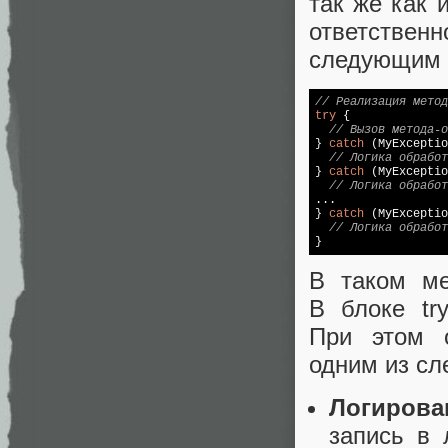
так же как 
ответстве
следующим 
// Реализация метод
try
 {

// Вызов метода-о
} 
catch
 (MyExceptio
// Логика обработ
} 
catch
 (MyExceptio
// Логика обработ
...

} 
catch
 (MyExceptio
// Логика обработ
}
В таком ме
В блоке tr
При этом о
одним из сл
Логирова
запись в