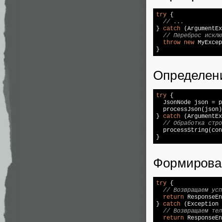
try
 {

// ...
} 
catch
 (ArgumentEx
// Переброс исклю
throw
new
 MyExcep
}
Определени
try
 {

  JsonNode json = p
  processJson(json)
} 
catch
 (ArgumentEx
// Обработка стро
  processString(con
}
Формирова
try
 {

// Возвращаем усп
return
 ResponseEn
} 
catch
 (Exception 
// Возвращаем тел
return
 ResponseEn