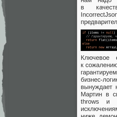
в качес
IncorrectJ
предварител
if
 (items != 
null
)

// Гарантируем, ч
return
else
return
new
 ArrayL
Ключевое 
к сожалению
гарантируе
бизнес‑ло
вынуждает н
Мартин в с
throws и 
исключения
ниже демон