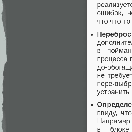
реализует
ошибок, 
что что‑то
Переброс
дополнит
в пойман
процесса 
до‑обог
не требуе
пере‑выбр
устранить
Определе
ввиду, чт
Например,
в блоке