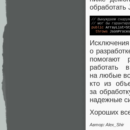
обработать 
// Вынуждаем снаруж
// мог бы гарантиро
public
 ArrayList<St
throws
 JsonProces
Исключен
о разработк
помогают 
работать 
на любые во
кто из объ
за обработк
надежные с
Хороших все
Автор:
Alex_Shir