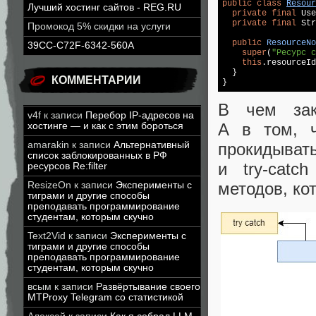
public
class
Resour
Лучший хостинг сайтов - REG.RU
private
final
 Use
private
final
 Str
Промокод 5% скидки на услуги
public
ResourceNo
39CC-C72F-6342-560A
super
(
"Ресурс с
this
.resourceId
  }

КОММЕНТАРИИ
}
В чем зак
v4f
к записи
Перебор IP-адресов на
А в том, ч
хостинге — и как с этим бороться
прокидыват
amarakin
к записи
Альтернативный
список заблокированных в РФ
и try‑catc
ресурсов Re:filter
методов, ко
ResizeOn
к записи
Эксперименты с
тиграми и другие способы
преподавать программирование
студентам, которым скучно
Text2Vid
к записи
Эксперименты с
тиграми и другие способы
преподавать программирование
студентам, которым скучно
всым
к записи
Развёртывание своего
MTProxy Telegram со статистикой