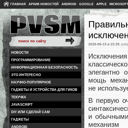
ГЛАВНАЯ
АРХИВ НОВОСТЕЙ
ANDROID
GOOGLE
APPLE
MICROSOF
Правиль
исключе
2026-06-15
в 15:39
, руб
НОВОСТИ
Исключения
ПРОГРАММИРОВАНИЕ
классичес
ИНФОРМАЦИОННАЯ БЕЗОПАСНОСТЬ
элегантно 
ЭТО ИНТЕРЕСНО
мощь механ
НАУЧНО-ПОПУЛЯРНОЕ
не использу
ГАДЖЕТЫ И УСТРОЙСТВА ДЛЯ ГИКОВ
ТЕКУЧКА
В первую о
JAVASCRIPT
синтаксичес
DIY ИЛИ СДЕЛАЙ САМ
и обычными 
ГАДЖЕТЫ
механизм 
ANDROID