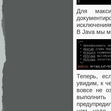
}
Для макси
документ
исключениям
В Java мы м
/**

 * Преобразовать пе
 * 
@param
 items Пер
 * 
@return
 Скомпоно
 * 
@throws
 NullPoin
 * 
@throws
 Incorrec
 */
public
 ArrayList<St
Теперь, ес
увидим, к ч
вовсе не о
выполнить
предупредил
нам надо 