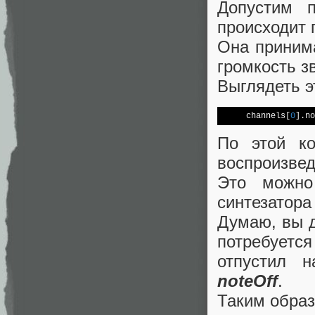
Допустим 
происходит
Она принима
громкость зв
Выглядеть эт
     channels[
0
].no
По этой к
воспроизвед
Это можно
синтезатора 
Думаю, вы д
потребуется
отпустил 
noteOff
.
Таким образ