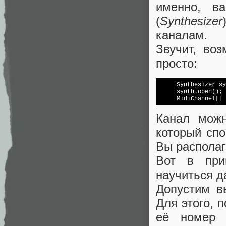
именно, ва
(
Synthesizer
каналам.
Звучит, во
просто:
     Synthesizer sy
     synth.open();

Канал можн
который спо
Вы располаг
Вот в при
научиться д
Допустим в
Для этого, 
её номер 