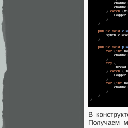
            channel
            channel
        } 
catch
 (Mi
            Logger.
        }

    }

public
void
clo
        synth.close
    }

public
void
pla
for
 (
int
 no
            channel
        }

try
 {

            Thread.
        } 
catch
 (In
            Logger.
        }

for
 (
int
 no
            channel
        }

    }

}

В конструкт
Получаем м