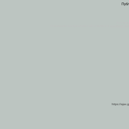
Пуб
Все пра
Основными материалами сайта являются
архивные ко
https://ajax.