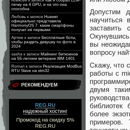
Алексей
к записи
Как я собрал LLM-
печку на 4 GPU, и на что она
способна
Допустим д
Любовь
к записи
Huawei
научиться 
официально представила
HarmonyOS 7: какие смартфоны
заставить 
получат её первыми
Окунувшись
Артем
к записи
Бесплатные боты,
чтобы раздеть девушку по фото в
вы неожида
2024
вопросу най
sasha
к записи
Майнинг биткоинов
на 55-летнем ветеране IBM 1401
Скажу, что 
Roman
к записи
Реализация ModBus
RTU Slave на stm32
работы с mi
программир
РЕКОМЕНДУЕМ
двумя таки
руководст
библиотек 
REG.RU
надежный хостинг
более экзо
Промокод на скидку 5%
примеров. 
REG.RU