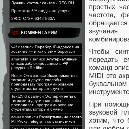
Лучший хостинг сайтов - REG.RU
простых ча
Промокод 5% скидки на услуги
частота, ф
39CC-C72F-6342-560A
обращается
звучания
КОММЕНТАРИИ
комбинирова
v4f
к записи
Перебор IP-адресов на
Чтобы синт
хостинге — и как с этим бороться
передать е
amarakin
к записи
Альтернативный
список заблокированных в РФ
команд опис
ресурсов Re:filter
MIDI это акр
ResizeOn
к записи
Эксперименты с
тиграми и другие способы
буквальном
преподавать программирование
студентам, которым скучно
инструменто
Text2Vid
к записи
Эксперименты с
тиграми и другие способы
При помощи
преподавать программирование
студентам, которым скучно
звуковой п
всым
к записи
Развёртывание своего
хотим, что
MTProxy Telegram со статистикой
или любом д