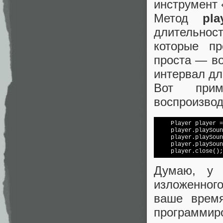
инструмент 
Метод
pl
длительност
которые пр
проста — во
интервал дл
Вот прим
воспроизвод
    Player player =
    player.playSoun
    player.playSoun
    player.playSoun
Думаю, у 
изложенного
ваше время
программиро