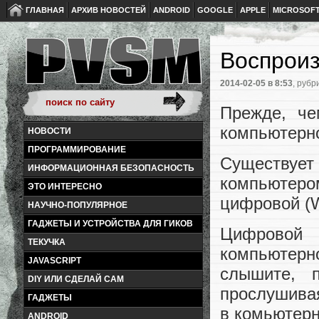
ГЛАВНАЯ
АРХИВ НОВОСТЕЙ
ANDROID
GOOGLE
APPLE
MICROSOF
Воспроиз
2014-02-05
в 8:53
, рубр
Прежде, ч
компьютерно
НОВОСТИ
ПРОГРАММИРОВАНИЕ
Существует
ИНФОРМАЦИОННАЯ БЕЗОПАСНОСТЬ
компьютеро
ЭТО ИНТЕРЕСНО
цифровой (W
НАУЧНО-ПОПУЛЯРНОЕ
ГАДЖЕТЫ И УСТРОЙСТВА ДЛЯ ГИКОВ
Цифровой
ТЕКУЧКА
компьютерно
JAVASCRIPT
слышите, 
DIY ИЛИ СДЕЛАЙ САМ
прослушива
ГАДЖЕТЫ
в комьютерн
ANDROID