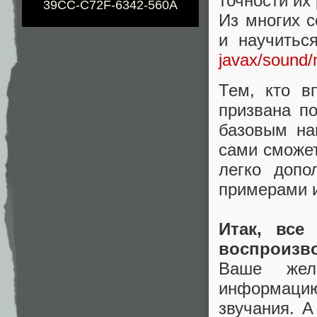
точности их
39CC-C72F-6342-560A
Из многих с
и научитьс
javax/sound/
Тем, кто в
призвана п
базовым на
сами сможет
легко допо
примерами и
Итак, все
воспроизво
Ваше жела
информаци
звучания. А