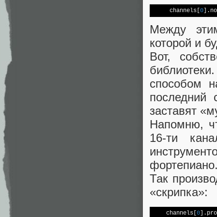
     channels[
0
].no
Между этим
которой и б
Вот, собст
библиотеки
способом н
последний 
заставят «м
Напомню, ч
16-ти кан
инструмент
фортепиано
Так произво
«скрипка»:
    channels[
0
].pro