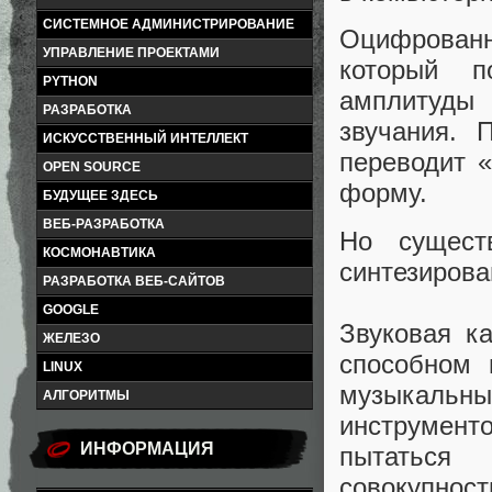
СИСТЕМНОЕ АДМИНИСТРИРОВАНИЕ
Оцифрован
УПРАВЛЕНИЕ ПРОЕКТАМИ
который п
PYTHON
амплитуды
РАЗРАБОТКА
звучания. 
ИСКУССТВЕННЫЙ ИНТЕЛЛЕКТ
переводит 
OPEN SOURCE
форму.
БУДУЩЕЕ ЗДЕСЬ
ВЕБ-РАЗРАБОТКА
Но сущест
КОСМОНАВТИКА
синтезирова
РАЗРАБОТКА ВЕБ-САЙТОВ
GOOGLE
Звуковая к
ЖЕЛЕЗО
способном 
LINUX
музыкальны
АЛГОРИТМЫ
инструмент
ИНФОРМАЦИЯ
пытаться
совокупнос