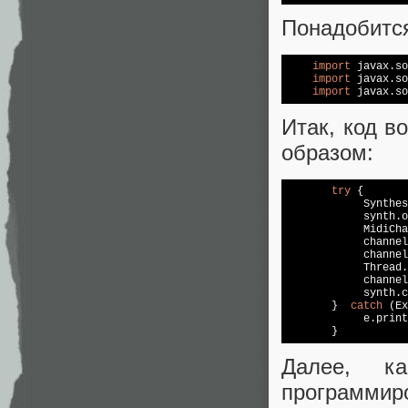
Понадобится
import
 javax.so
import
 javax.so
import
Итак, код в
образом:
try
 {

            Synthes
            synth.o
            MidiCha
            channel
            channel
            Thread.
            channel
            synth.c
       }  
catch
 (Ex
            e.print
Далее, к
программир