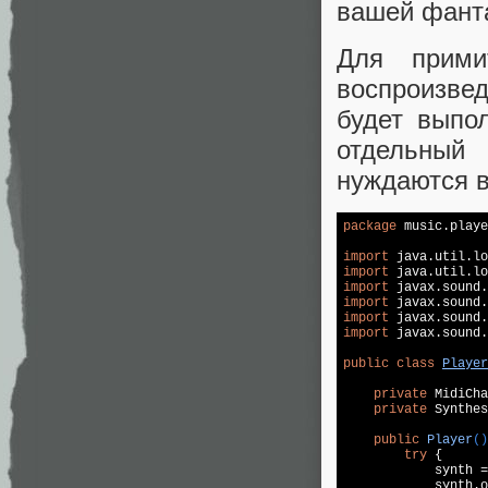
вашей фант
Для прими
воспроизвед
будет выпо
отдельный 
нуждаются в
package
 music.playe
import
import
import
import
import
import
 javax.sound.
public
class
Player
private
 MidiCha
private
 Synthes
public
Player
()
try
 {

            synth =
            synth.o