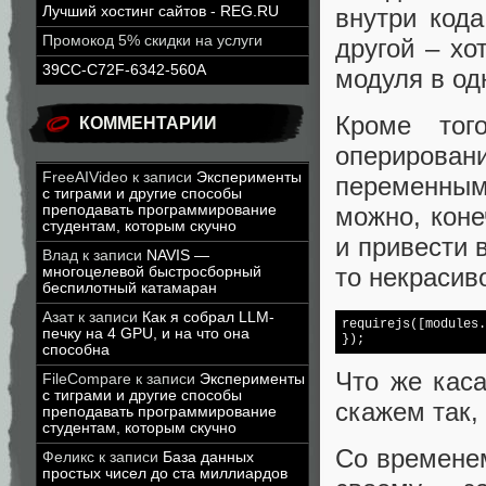
Лучший хостинг сайтов - REG.RU
внутри кода
Промокод 5% скидки на услуги
другой – хо
39CC-C72F-6342-560A
модуля в од
Кроме тог
КОММЕНТАРИИ
оперирован
FreeAIVideo
к записи
Эксперименты
переменны
с тиграми и другие способы
преподавать программирование
можно, коне
студентам, которым скучно
и привести 
Влад
к записи
NAVIS —
то некрасиво
многоцелевой быстросборный
беспилотный катамаран
Азат
к записи
Как я собрал LLM-
requirejs([modules.
печку на 4 GPU, и на что она
способна
Что же каса
FileCompare
к записи
Эксперименты
с тиграми и другие способы
скажем так,
преподавать программирование
студентам, которым скучно
Со временем
Феликс
к записи
База данных
простых чисел до ста миллиардов