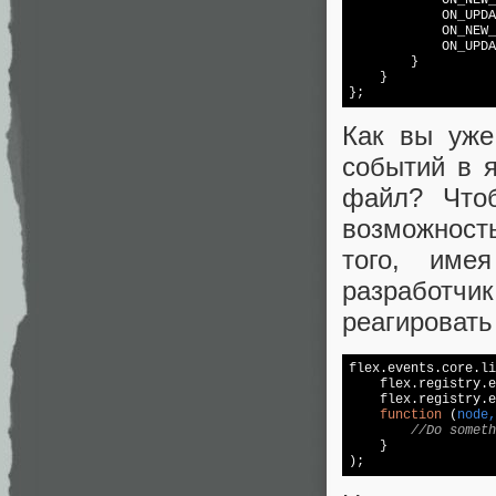
            ON_NEW_
            ON_UPDA
            ON_NEW_
            ON_UPDA
        }

    }

Как вы уже
событий в 
файл? Чтоб
возможност
того, име
разработч
реагировать
flex.events.core.li
    flex.registry.e
    flex.registry.e
function
 (
node,
//Do someth
    }
