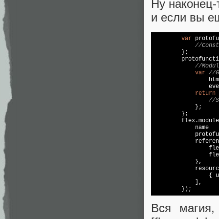
Ну наконец-
и если вы ещ
var
 protofu
//Const
        };

        protofuncti
//Modul
var
//G
                htm
                eve
return
 
//S
            };

        };

        flex.module
            name   
            protofu
            referen
                fle
                fle
            },

            resourc
                { u
            ],

Вся магия,