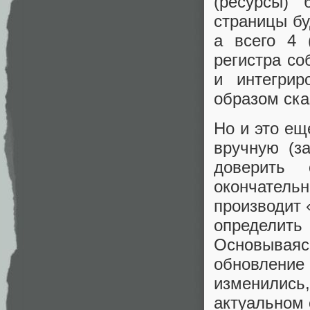
(ресурсы)
страницы бу
а всего 4 (
регистра со
и интегрир
образом ска
Но и это ещ
вручную (з
доверить 
окончател
производит 
определить 
Основываяс
обновлени
изменились
актуальном 