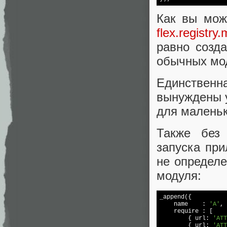
Как вы мож
flex.registry
равно созда
обычных мод
Единственн
вынуждены у
для маленьк
Также без
запуска при
не определ
модуля:
_append({

    name    : 
'A'
,

require
 : [

        { url: 
'ATT
        { url: 
'ATT