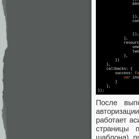
                pas
                   
                   
                }),

                con
                   
                   
                }),

            },

            resourc
                one
                two
            },

        })

    },

    callbacks: {

        success: 
fu
var
 ins
        }

    },

После вып
авторизации
работает ас
страницы 
шаблона), п