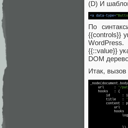
(D) И шабло
<
a
data-type
=
"Butto
По синтакс
{{controls}}
WordPress
{{::value}}
DOM деревом
Итак, вызов
_node(
document
.body
    url     : 
'/pat
    hooks   : {

        id      : i
        title   : 
'
        content : p
            url    
            hooks  
                log
                   
                   
                }),
