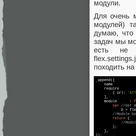
модули.
Для очень м
модулей) т
думаю, что
задач мы мо
есть не с
flex.setting
походить на 
_append({

    name           
require
        
        { url: 
'ATT
    ],

module
      : 
f
var
//Get m
            D = fle
//Module bo
return
 {

//Modul
        };

    },
