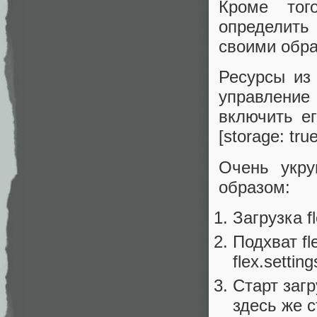
Кроме то
определить
своими обра
Ресурсы из
управлени
включить е
[storage: true
Очень укру
образом:
Загрузка fl
Подхват fle
flex.setting
Старт заг
здесь же с