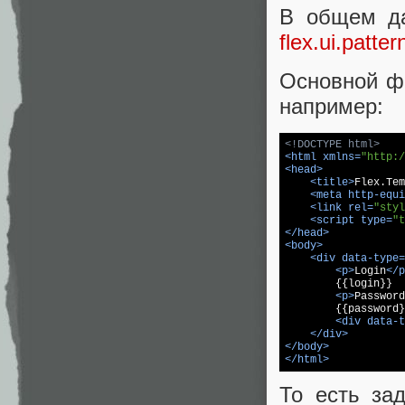
В общем да
flex.ui.patter
Основной фа
например:
<!DOCTYPE html>
<
html
xmlns
=
"http:/
<
head
>
<
title
>
Flex.Tem
<
meta
http-equi
<
link
rel
=
"styl
<
script
type
=
"t
</
head
>
<
body
>
<
div
data-type
=
<
p
>
Login
</
p
        {{login}}

<
p
>
Password
        {{password}
<
div
data-t
</
div
>
</
body
>
</
html
>
То есть за