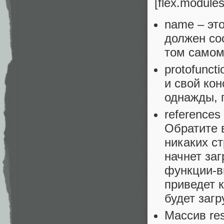
[flex.module
name – это
должен со
том самом [
protofunct
и свой ко
однажды, 
references
Обратите в
никаких с
начнет заг
функции-вы
приведет 
будет загр
Массив re