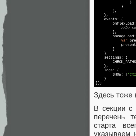
                }

            }

        ],

    },

    events: {

        onFlexLoad:
//Do so
        },

        onPageLoad:
var
 pre
            present
        }

    },

    settings: {

        CHECK_PATHS
    },

    logs: {

        SHOW: [
'CRI
    }

Здесь тоже 
В секции с
перечень т
старта вс
указываем н