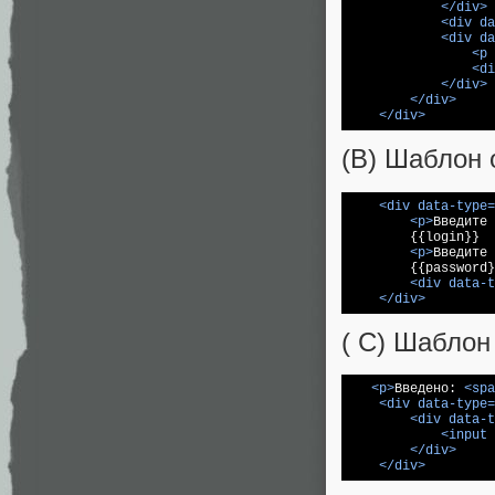
</
div
>
<
div
da
<
div
da
<
p
<
di
</
div
>
</
div
>
</
div
>
(B) Шаблон 
<
div
data-type
=
<
p
>
Введите 
        {{login}}

<
p
>
Введите 
        {{password}
<
div
data-t
</
div
>
( C) Шаблон
<
p
>
Введено: 
<
spa
<
div
data-type
=
<
div
data-t
<
input
</
div
>
</
div
>