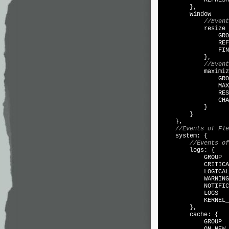
            REFRESH
        },

window
     
//Event
            resize 
                GRO
                REF
                FIN
            },

//Event
            maximiz
                GRO
                MAX
                RES
                CHA
            }

        }

    },

//Events of Fle
    system: {

//Events of
        logs: {

            GROUP  
            CRITICA
            LOGICAL
            WARNING
            NOTIFIC
            LOGS   
            KERNEL_
        },

        cache: {

            GROUP  