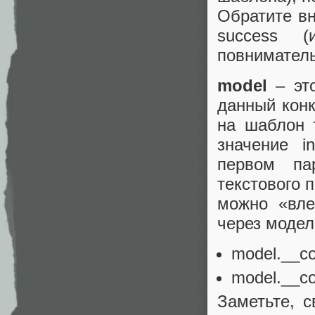
Обратите в
success (
повниматель
model
– эт
данный кон
на шаблон 
значение i
первом па
текстового 
можно «вле
через модел
model.__co
model.__co
Заметьте, 