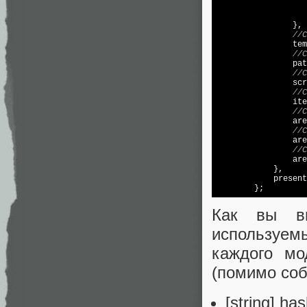
                   
                },

//C
                tem
//C
                pat
//C
                scr
//C
                ite
//C
                are
//C
                are
//C
                are
            },

            present
Как вы ви
используем
каждого м
(помимо собс
[string] h