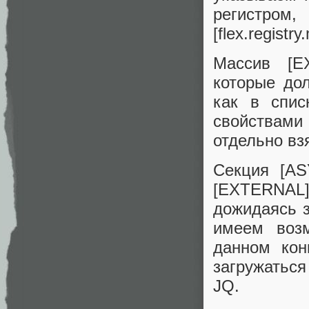
регистро
[flex.registry
Массив [E
которые до
как в спис
свойствами
отдельно вз
Секция [A
[EXTERNAL],
дожидаясь з
имеем возм
данном конк
загружаться
JQ.