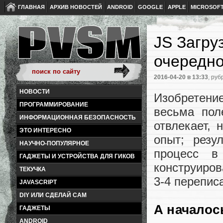
ГЛАВНАЯ
АРХИВ НОВОСТЕЙ
ANDROID
GOOGLE
APPLE
MICROSOF
JS Загру
очередно
2016-04-20
в 13:33
, руб
НОВОСТИ
Изобретение
ПРОГРАММИРОВАНИЕ
весьма пол
ИНФОРМАЦИОННАЯ БЕЗОПАСНОСТЬ
отвлекает, 
ЭТО ИНТЕРЕСНО
опыт; резу
НАУЧНО-ПОПУЛЯРНОЕ
процесс в
ГАДЖЕТЫ И УСТРОЙСТВА ДЛЯ ГИКОВ
конструиров
ТЕКУЧКА
3-4 перепис
JAVASCRIPT
DIY ИЛИ СДЕЛАЙ САМ
А началось
ГАДЖЕТЫ
ANDROID