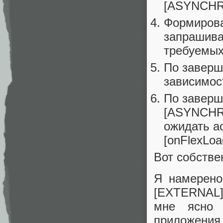
[ASYNCH
Формирова
запрашива
требуемых
По заверш
зависимос
По заверш
[ASYNCHRO
ожидать а
[onFlexLo
Вот собстве
Я намерено
[EXTERNAL]
мне ясно 
приложения,