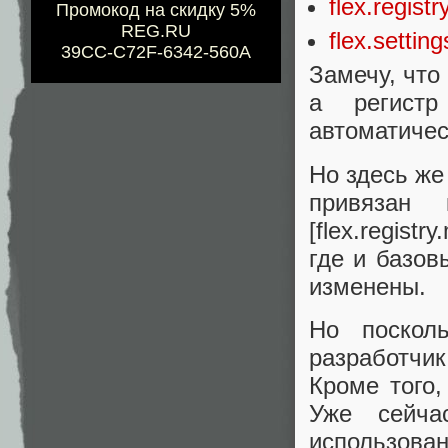
flex.regist
Промокод на скидку 5%
REG.RU
flex.setting
39CC-C72F-6342-560A
Замечу, что 
а регистр
автоматичес
Но здесь же
привязан
[flex.registr
где и базовы
изменены.
Но поскол
разработчик
Кроме того,
Уже сейча
использова