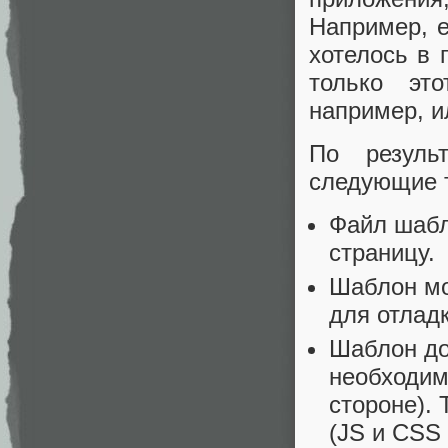
Например, е
хотелось в 
только эт
например, и
По резуль
следующие т
Файл шабл
страницу.
Шаблон мо
для отладк
Шаблон до
необходим
стороне). 
(JS и CSS