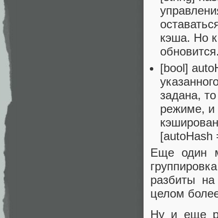
управления
оставатьс
кэша. Но 
обновится
[bool] aut
указанного
задана, то
режиме, и
кэширован
[autoHash =
Еще один м
группировк
разбиты на
целом более
Ну и еще р