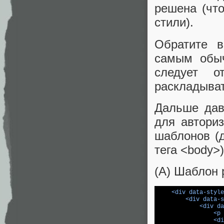
решена (что
стили).
Обратите в
самым обыч
следует о
раскладыва
Дальше дав
для автори
шаблонов (
тега <body>)
(A) Шаблон 
<
div
data-style
<
div
data-s
<
div
da
<
p
<
di