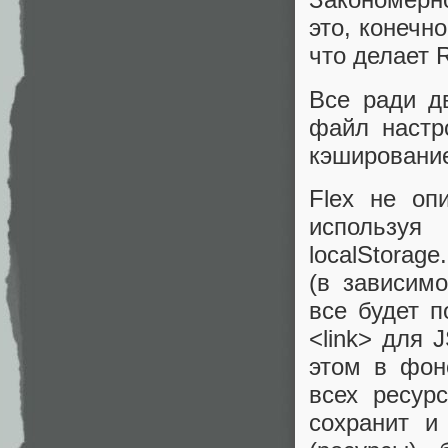
это, конечно
что делает 
Все ради д
файл настр
кэшировани
Flex не оп
используя
localStorag
(в зависим
все будет п
<link> для 
этом в фон
всех ресурс
сохранит и