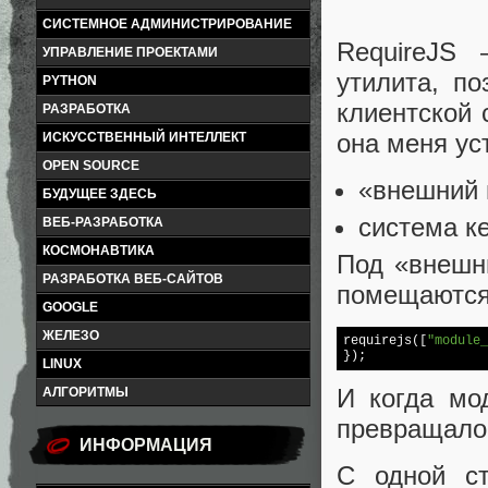
СИСТЕМНОЕ АДМИНИСТРИРОВАНИЕ
RequireJS
УПРАВЛЕНИЕ ПРОЕКТАМИ
утилита, п
PYTHON
клиентской 
РАЗРАБОТКА
она меня ус
ИСКУССТВЕННЫЙ ИНТЕЛЛЕКТ
OPEN SOURCE
«внешний 
БУДУЩЕЕ ЗДЕСЬ
система к
ВЕБ-РАЗРАБОТКА
КОСМОНАВТИКА
Под «внешн
РАЗРАБОТКА ВЕБ-САЙТОВ
помещаются 
GOOGLE
ЖЕЛЕЗО
requirejs([
"module_
LINUX
И когда мо
АЛГОРИТМЫ
превращалос
ИНФОРМАЦИЯ
С одной ст