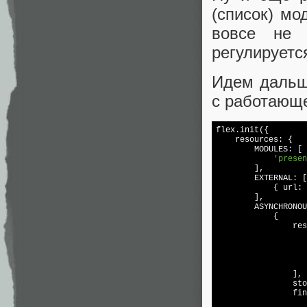
(список) мо
вовсе не 
регулируетс
Идем дальше
с работающе
flex.init({

    resources: {

        MODULES: [

'presen
        ],

        EXTERNAL: [

            { url: 
        ],

        ASYNCHRONOU
            {

                res
                   
                   
                   
                   
                ],

                sto
                fin