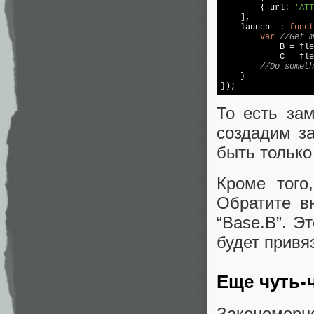
        { url: 
'ATT
    ],

    launch  : 
funct
var
//Get m
            B = fle
            C = fle
//Do someth
    }

То есть зам
создадим з
быть только
Кроме того
Обратите в
“Base.B”. Эт
будет привя
Еще чуть-
Закономерн