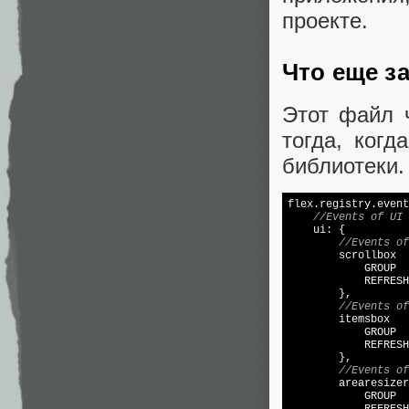
проекте.
Что еще з
Этот файл 
тогда, ког
библиотеки.
flex.registry.event
//Events of UI
    ui: {

//Events of
        scrollbox  
            GROUP  
            REFRESH
        },

//Events of
        itemsbox   
            GROUP  
            REFRESH
        },

//Events of
        arearesizer
            GROUP  