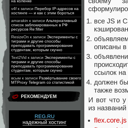
своему з
на коленке
сформулиро
v4f
к записи
Перебор IP-адресов на
хостинге — и как с этим бороться
все JS и 
amarakin
к записи
Альтернативный
список заблокированных в РФ
кэширован
ресурсов Re:filter
ResizeOn
к записи
Эксперименты с
объявляем
тиграми и другие способы
описаны в
преподавать программирование
студентам, которым скучно
объявлени
Text2Vid
к записи
Эксперименты с
тиграми и другие способы
происходи
преподавать программирование
студентам, которым скучно
ссылок на 
всым
к записи
Развёртывание своего
должен бы
MTProxy Telegram со статистикой
также воз
РЕКОМЕНДУЕМ
И вот что у
из названий
REG.RU
flex.core.js
надежный хостинг