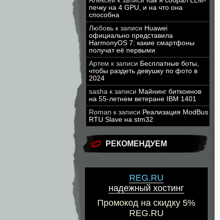
Алексей
к записи
Как я собрал LLM-
печку на 4 GPU, и на что она
способна
Любовь
к записи
Huawei
официально представила
HarmonyOS 7: какие смартфоны
получат её первыми
Артем
к записи
Бесплатные боты,
чтобы раздеть девушку по фото в
2024
sasha
к записи
Майнинг биткоинов
на 55-летнем ветеране IBM 1401
Roman
к записи
Реализация ModBus
RTU Slave на stm32
РЕКОМЕНДУЕМ
REG.RU
надежный хостинг
Промокод на скидку 5%
REG.RU