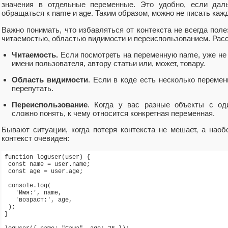
значения в отдельные переменные. Это удобно, если да
обращаться к name и age. Таким образом, можно не писать кажд
Важно понимать, что избавляться от контекста не всегда пол
читаемостью, областью видимости и переиспользованием. Расс
Читаемость.
Если посмотреть на переменную name, уже не 
имени пользователя, автору статьи или, может, товару.
Область видимости
. Если в коде есть несколько переме
перепутать.
Переиспользование
. Когда у вас разные объекты с од
сложно понять, к чему относится конкретная переменная.
Бывают ситуации, когда потеря контекста не мешает, а наоб
контекст очевиден:
function logUser(user) {

 const name = user.name;

 const age = user.age;

 console.log(

   'Имя:', name,

   'возраст:', age,

 );

}
