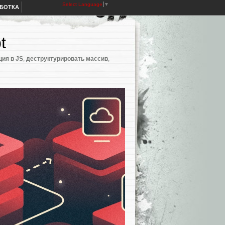
Select Language
▼
АБОТКА
t
ция в JS
,
деструктурировать массив
,