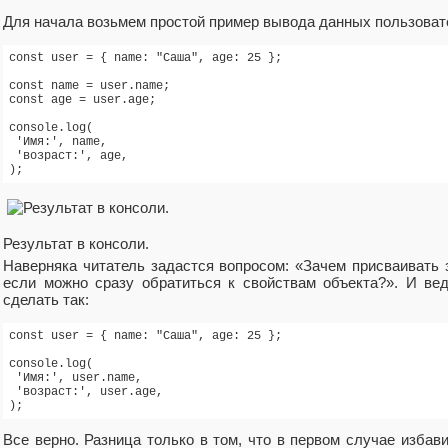
Для начала возьмем простой пример вывода данных пользовате
const user = { name: "Саша", age: 25 };

const name = user.name;

const age = user.age;

console.log(

 'Имя:', name,

 'возраст:', age,

);
Результат в консоли.
Наверняка читатель задастся вопросом: «Зачем присваивать 
если можно сразу обратиться к свойствам объекта?». И ве
сделать так:
const user = { name: "Саша", age: 25 };

console.log(

 'Имя:', user.name,

 'возраст:', user.age,

);
Все верно. Разница только в том, что в первом случае избави