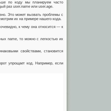
льше по коду мы планируем часто
ый раз user.name или user.age.
езно. Это может вызвать проблемы с
мотрим их на примере нашего кода.
очевидно, к чему она относится — к
нных name, то можно с легкостью их
инаковыми свойствами, становится
орот упрощает код. Например, если