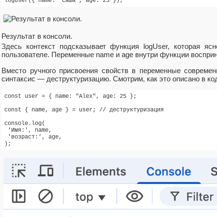
logUser({ name: "Саша", age: 25 });
Результат в консоли.
Здесь контекст подсказывает функция logUser, которая ясн
пользователе. Переменные name и age внутри функции воспри
Вместо ручного присвоения свойств в переменные современ
синтаксис — деструктуризацию. Смотрим, как это описано в ко
const user = { name: "Alex", age: 25 };

const { name, age } = user; // деструктуризация

console.log(

 'Имя:', name,

 'возраст:', age,

);