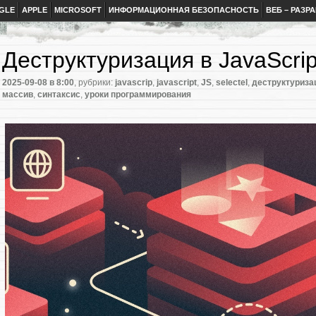
GLE
APPLE
MICROSOFT
ИНФОРМАЦИОННАЯ БЕЗОПАСНОСТЬ
ВЕБ – РАЗР
Деструктуризация в JavaScrip
2025-09-08
в 8:00
, рубрики:
javascrip
,
javascript
,
JS
,
selectel
,
деструктуриза
массив
,
синтаксис
,
уроки программирования