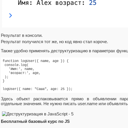
Результат в консоли.
Результат получился тот же, но код явно стал короче.
Также удобно применять деструктуризацию в параметрах функц
function logUser({ name, age }) {

 console.log(

   'Имя:', name,

   'возраст:', age,

 );

}

logUser({ name: "Саша", age: 25 });
Здесь объект распаковывается прямо в объявлении пара
отдельные значения. Не нужно писать user.name или объявлят
Бесплатный
базовый курс по JS