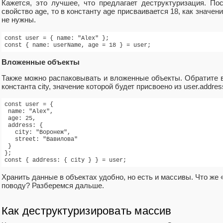
Кажется, это лучшее, что предлагает деструктуризация. Пос
свойство age, то в константу age присваивается 18, как значен
не нужны.
const user = { name: "Alex" };

const { name: userName, age = 18 } = user;
Вложенные объекты
Также можно распаковывать и вложенные объекты. Обратите в
константа city, значение которой будет присвоено из user.address
const user = {

 name: "Alex",

 age: 25,

 address: {

   city: "Воронеж",

   street: "Вавилова"

 }

};

const { address: { city } } = user;
Хранить данные в объектах удобно, но есть и массивы. Что же
поводу? Разберемся дальше.
Как деструктуризировать массив