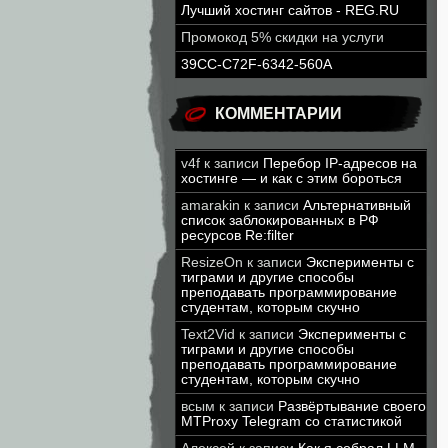
Лучший хостинг сайтов - REG.RU
Промокод 5% скидки на услуги
39CC-C72F-6342-560A
КОММЕНТАРИИ
v4f
к записи
Перебор IP-адресов на
хостинге — и как с этим бороться
amarakin
к записи
Альтернативный
список заблокированных в РФ
ресурсов Re:filter
ResizeOn
к записи
Эксперименты с
тиграми и другие способы
преподавать программирование
студентам, которым скучно
Text2Vid
к записи
Эксперименты с
тиграми и другие способы
преподавать программирование
студентам, которым скучно
всым
к записи
Развёртывание своего
MTProxy Telegram со статистикой