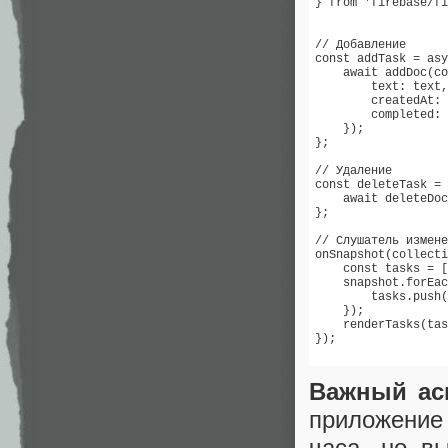
} from 'firebase/fi
// Добавление

const addTask = asy
    await addDoc(co
        text: text,

        createdAt: 
        completed: 
    });

};

// Удаление  

const deleteTask = 
    await deleteDoc
};

// Слушатель измене
onSnapshot(collecti
    const tasks = [
    snapshot.forEac
        tasks.push(
    });

    renderTasks(tas
});

Важный ас
приложение 
часа, но в