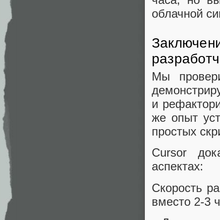
облачной си
Заключени
разработч
Мы провери
демонстрир
и рефактори
же опыт ус
простых скр
Cursor до
аспектах:
Скорость ра
вместо 2-3 