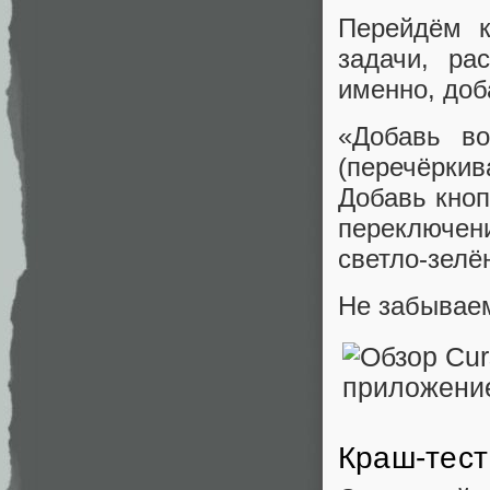
Перейдём к
задачи, ра
именно, до
«Добавь во
(перечёркив
Добавь кноп
переключен
светло-зелё
Не забываем
Краш-тест