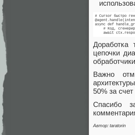
использов
# Cursor быстро ген
@agent.handle(inten
async def handle_gr
    # Код, сгенерир
Доработка 
цепочки ди
обработчики
Важно отм
архитектуры
50% за счет
Спасибо з
комментари
Автор: taratorin