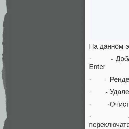
На данном э
· - Добавл
Enter
· - Рендер
· - Удалени
· -Очистка
· - Готов
переключате