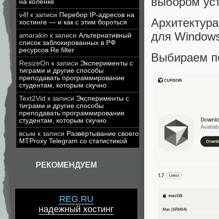
выбором уст
на коленке
v4f
к записи
Перебор IP-адресов на
Архитектур
хостинге — и как с этим бороться
для Windows
amarakin
к записи
Альтернативный
список заблокированных в РФ
ресурсов Re:filter
Выбираем п
ResizeOn
к записи
Эксперименты с
тиграми и другие способы
преподавать программирование
студентам, которым скучно
Text2Vid
к записи
Эксперименты с
тиграми и другие способы
преподавать программирование
студентам, которым скучно
всым
к записи
Развёртывание своего
MTProxy Telegram со статистикой
РЕКОМЕНДУЕМ
REG.RU
надежный хостинг