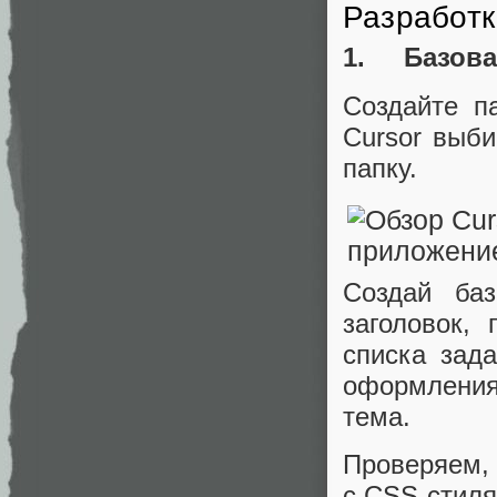
Разработ
1. Базова
Создайте п
Cursor выби
папку.
Создай баз
заголовок,
списка зад
оформления
тема.
Проверяем, 
с CSS-стиля