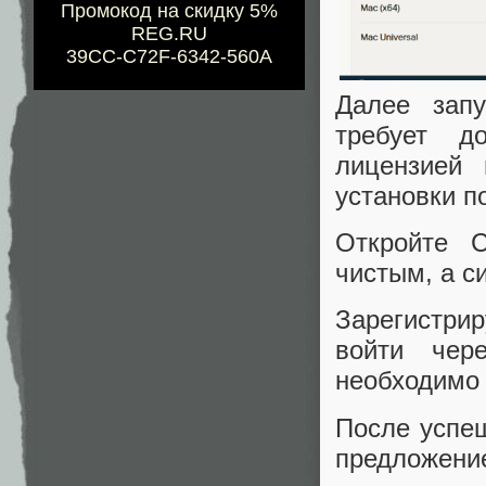
Промокод на скидку 5%
REG.RU
39CC-C72F-6342-560A
Далее запу
требует д
лицензией
установки п
Откройте C
чистым, а с
Зарегистри
войти чер
необходимо 
После успеш
предложение