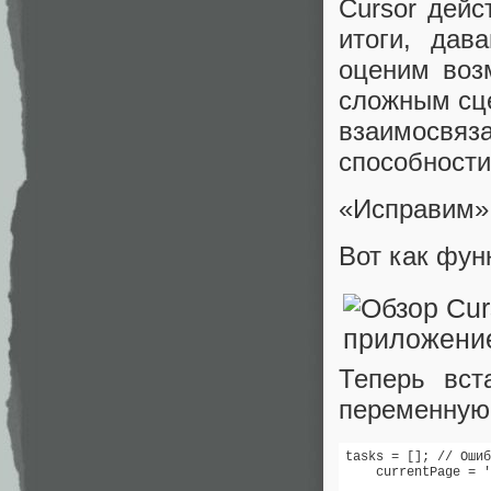
Cursor дейс
итоги, дав
оценим воз
сложным сц
взаимосвяз
способности
«Исправим» 
Вот как фун
Теперь вст
переменную
tasks = []; // Ошиб
    currentPage = '