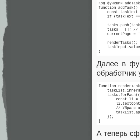
Код функции addTask
function addTask() 
    const taskText 
    if (taskText ==
    tasks.push(task
    tasks = []; // 
    currentPage = '
    renderTasks();

    taskInput.value
}
Далее в ф
обработчик 
function renderTask
    taskList.innerH
    tasks.forEach((
        const li = 
        li.textCont
        // Убрали о
        taskList.ap
    });

А теперь сф