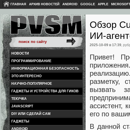
ГЛАВНАЯ
АРХИВ НОВОСТЕЙ
ANDROID
GOOGLE
APPLE
MICROSOF
Обзор Cu
ИИ-аген
2025-10-09
в 17:39
, руб
НОВОСТИ
Привет! П
ПРОГРАММИРОВАНИЕ
приложения
ИНФОРМАЦИОННАЯ БЕЗОПАСНОСТЬ
реализацию.
ЭТО ИНТЕРЕСНО
разметку, с
НАУЧНО-ПОПУЛЯРНОЕ
вызвать з
ГАДЖЕТЫ И УСТРОЙСТВА ДЛЯ ГИКОВ
предприним
ТЕКУЧКА
ассистент, 
JAVASCRIPT
его по ваши
DIY ИЛИ СДЕЛАЙ САМ
ГАДЖЕТЫ
В данной ст
ANDROID