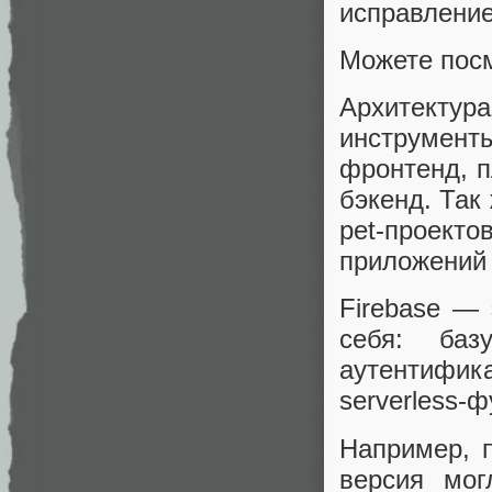
исправление
Можете посм
Архитектур
инструменты
фронтенд, п
бэкенд. Так
pet-проект
приложений 
Firebase — 
себя: базу
аутентифик
serverless-
Например, п
версия мог