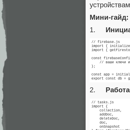
устройствам
Мини-гайд: 
1.
Инициа
// firebase.js

import { initialize
import { getFiresto
const firebaseConfi
    // ваши ключи и
};

const app = initial
2.
Работа
// tasks.js

import { 

    collection, 

    addDoc, 

    deleteDoc, 

    doc, 

    onSnapshot 
