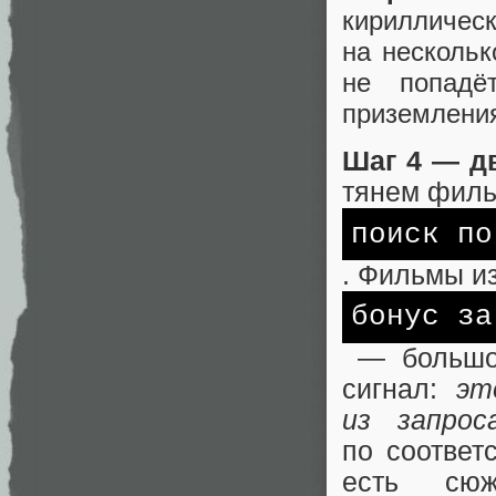
кирилличес
на нескольк
не попадё
приземления
Шаг 4 — д
тянем фил
поиск по
. Фильмы из
бонус за
— большой
сигнал:
эт
из запрос
по соответ
есть сю