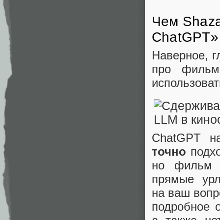
Чем Shaza
ChatGPT»
Наверное, г
про фильм
использоват
ChatGPT н
точно
подхо
но фильм б
прямые ур
на ваш вопр
подробное о