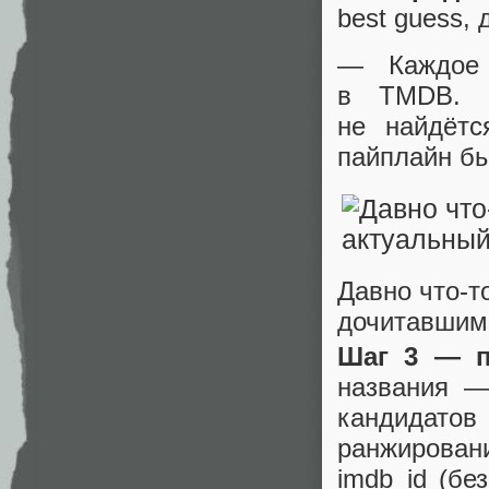
best guess,
— Каждое
в TMDB. В
не найдётс
пайплайн бы
Давно что‑т
дочитавшим
Шаг 3 — п
названия —
кандидатов
ранжирован
imdb_id (бе