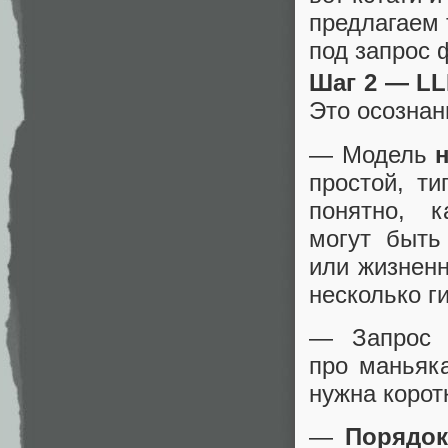
предлагаем 
под запрос
Шаг 2 — L
Это осозна
— Модель
простой, т
понятно, 
могут быть
или жизненн
несколько ги
— Запро
про маньяка
нужна корот
—
Порядок