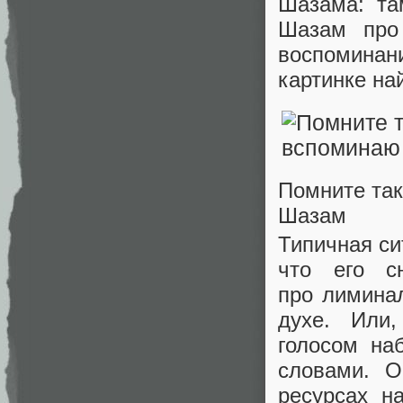
Шазама: та
Шазам про
воспоминан
картинке на
Помните так
Шазам
Типичная си
что его с
про лиминал
духе. Или,
голосом на
словами. О
ресурсах н