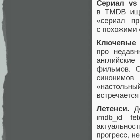
Сериал vs
в TMDB ище
«сериал п
с похожими 
Ключевые
про недавн
английские
фильмов. О
синонимов 
«настольны
встречается 
Летенси.
До
imdb_id fe
актуальност
прогресс, не