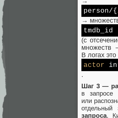
→
person/{
→ множест
tmdb_id
(с отсечен
множеств
В логах это
actor
int
.
Шаг 3 — ра
в запросе
или распоз
отдельный
запроса
. К