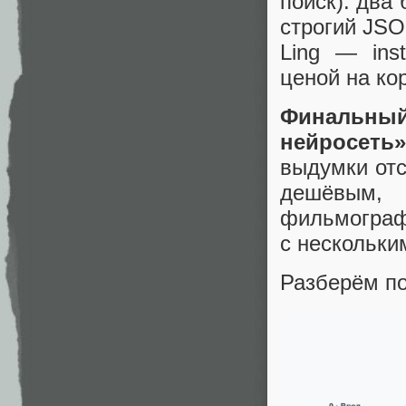
поиск): два 
строгий JSON
Ling — inst
ценой на кор
Финальны
нейросеть»
выдумки отс
дешёвым,
фильмографи
с нескольки
Разберём по