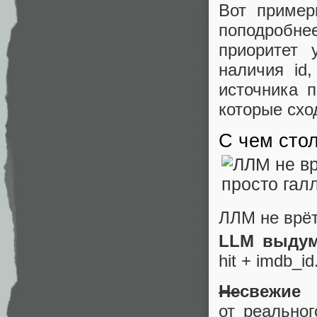
Вот пример
поподробн
приоритет 
наличия id
источника
которые сход
С чем сто
ЛЛМ не врёт
LLM выдум
hit + imdb_
Не
свежие
от реально