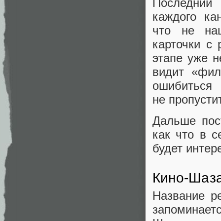
Последний
каждого ка
что не на
карточки с
этапе уже н
видит «фил
ошибиться
не пропустит
Дальше пос
как что в 
будет интер
Кино‑Шаза
Название р
запоминает