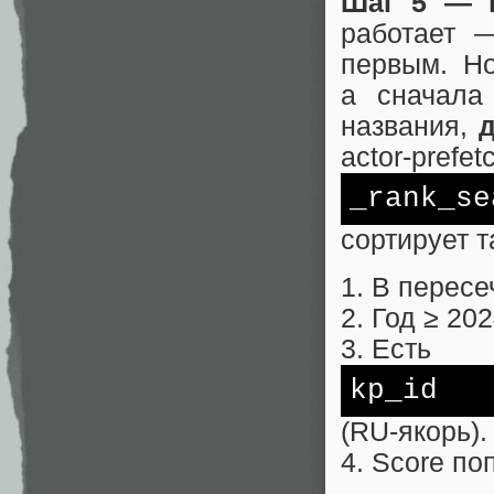
Шаг 5 — 
работает 
первым. Но
а сначала
названия,
actor‑prefe
_rank_se
сортирует т
1. В пересе
2. Год ≥ 20
3. Есть
kp_id
(RU‑якорь).
4. Score п