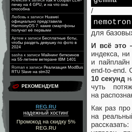
gemma
Алексей
к записи
Как я собрал LLM-
печку на 4 GPU, и на что она
способна
/
Любовь
к записи
Huawei
nemotron
официально представила
HarmonyOS 7: какие смартфоны
получат её первыми
для базовы
Артем
к записи
Бесплатные боты,
чтобы раздеть девушку по фото в
И всё это
2024
индекса, ни
sasha
к записи
Майнинг биткоинов
на 55-летнем ветеране IBM 1401
и пайплайн
Roman
к записи
Реализация ModBus
end‑to‑end.
RTU Slave на stm32
10 секунд
на
чуть потя
РЕКОМЕНДУЕМ
на распозна
REG.RU
Как раз про
надежный хостинг
на реальны
Промокод на скидку 5%
рассказать
REG.RU