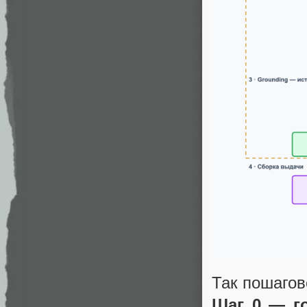
Так пошаго
Шаг 0 — го