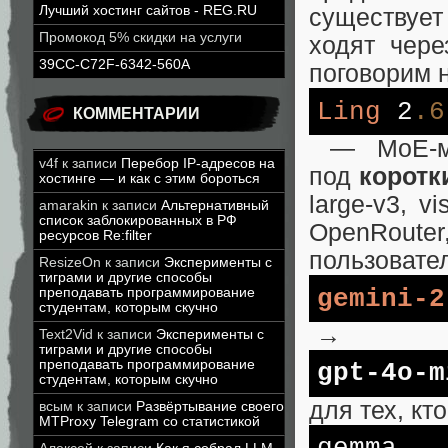
Лучший хостинг сайтов - REG.RU
существует
Промокод 5% скидки на услуги
ходят чере
39CC-C72F-6342-560A
поговорим н
Ling
2
.6
КОММЕНТАРИИ
— MoE‑мод
v4f
к записи
Перебор IP-адресов на
под
коротк
хостинге — и как с этим бороться
large‑v3, 
amarakin
к записи
Альтернативный
список заблокированных в РФ
OpenRouter
ресурсов Re:filter
пользовате
ResizeOn
к записи
Эксперименты с
тиграми и другие способы
gemini-2
преподавать программирование
студентам, которым скучно
→
Text2Vid
к записи
Эксперименты с
тиграми и другие способы
преподавать программирование
gpt-4o-m
студентам, которым скучно
для тех, кт
всым
к записи
Развёртывание своего
MTProxy Telegram со статистикой