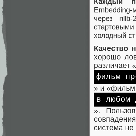
Каждый п
Embedding‑
через nllb
стартовыми
холодный ст
Качество 
хорошо лов
различает 
фильм пр
» и «фильм
в любом 
». Пользо
совпадения
система не 