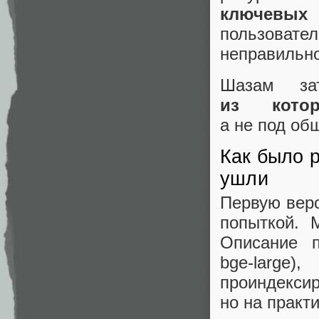
ключевых
с
пользовател
неправильно
Шазам з
из котор
а не под об
Как было р
ушли
Первую верс
попыткой. 
Описание п
bge‑larg
проиндек
но на практ