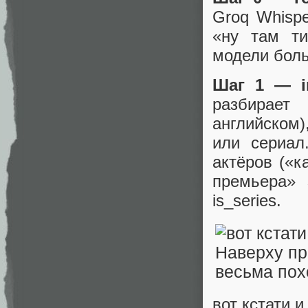
Groq Whispe
«ну там т
модели боль
Шаг 1 — in
разбирает
английско
или сериал
актёров («к
премьера» 
is_series.
вот кстати 