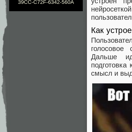
устроен п
39CC-C72F-6342-560A
нейросет
пользовател
Как устрое
Пользовате
голосовое 
Дальше ид
подготовка 
смысл и выд