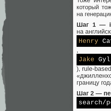
Тоже интер
который тож
на генераци
Шаг 1 — in
на английск
Henry
Ca
,
Jake
Gyl
), rule‑bas
«джиллен
границу год
Шаг 2 — пе
search/p