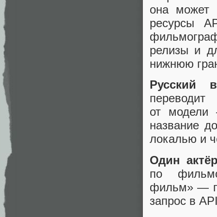
она может 
ресурсы AP
фильмограф
релизы и д
нижнюю гран
Русский в
переводит
от модели 
название д
локалью и ч
Один актёр
по фильм
фильм» — п
запрос в API