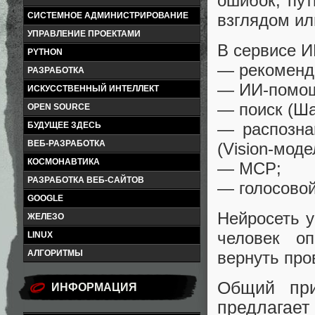
ошибок, пут
взглядом ил
СИСТЕМНОЕ АДМИНИСТРИРОВАНИЕ
УПРАВЛЕНИЕ ПРОЕКТАМИ
В сервисе И
PYTHON
— рекоменд
РАЗРАБОТКА
— ИИ‑помощ
ИСКУССТВЕННЫЙ ИНТЕЛЛЕКТ
— поиск (Ша
OPEN SOURCE
— распозна
БУДУЩЕЕ ЗДЕСЬ
ВЕБ-РАЗРАБОТКА
(Vision‑моде
КОСМОНАВТИКА
— MCP;
РАЗРАБОТКА ВЕБ-САЙТОВ
— голосовой
GOOGLE
Нейросеть у
ЖЕЛЕЗО
человек о
LINUX
АЛГОРИТМЫ
вернуть про
Общий при
ИНФОРМАЦИЯ
предлагает