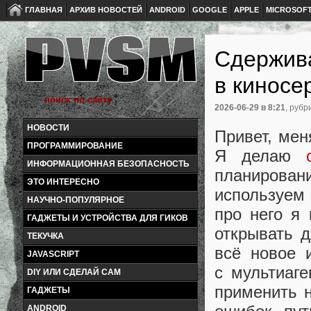
ГЛАВНАЯ
АРХИВ НОВОСТЕЙ
ANDROID
GOOGLE
APPLE
MICROSOF
Сдержив
в киносе
2026-06-29
в 8:21
, рубр
НОВОСТИ
Привет, мен
ПРОГРАММИРОВАНИЕ
Я делаю
ИНФОРМАЦИОННАЯ БЕЗОПАСНОСТЬ
планирова
ЭТО ИНТЕРЕСНО
используем
НАУЧНО-ПОПУЛЯРНОЕ
про него я 
ГАДЖЕТЫ И УСТРОЙСТВА ДЛЯ ГИКОВ
открывать д
ТЕКУЧКА
всё новое 
JAVASCRIPT
с мультиаг
DIY ИЛИ СДЕЛАЙ САМ
применить н
ГАДЖЕТЫ
ANDROID