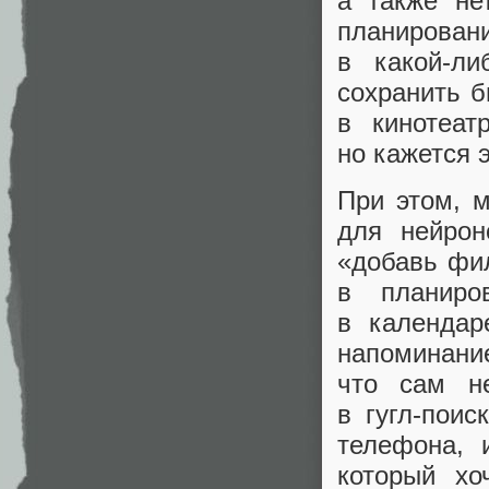
а также не
планирова
в какой‑ли
сохранить б
в кинотеат
но кажется 
При этом, 
для нейрон
«добавь фил
в планиро
в календар
напоминание
что сам н
в гугл‑пои
телефона, 
который хо