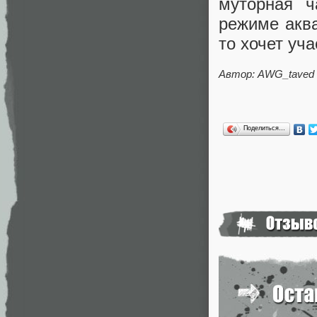
муторная ч
режиме аква
то хочет уча
Автор: AWG_taved
Поделиться…