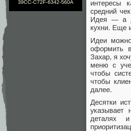
39CC-C72F-6342-560A
интересы к
средний чек
Идея — а д
кухни. Еще 
Идеи можно
оформить в
Захар, я хо
меню с уче
чтобы сист
чтобы клие
далее.
Десятки ис
указывает 
деталях и
приоритиза