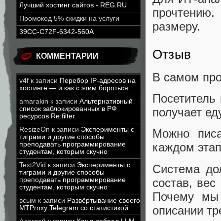
Лучший хостинг сайтов - REG.RU
прочтению.
Промокод 5% скидки на услуги
размеру.
39CC-C72F-6342-560A
Отзыв
КОММЕНТАРИИ
В самом про
v4f
к записи
Перебор IP-адресов на
хостинге — и как с этим бороться
Посетитель 
amarakin
к записи
Альтернативный
список заблокированных в РФ
получает еду
ресурсов Re:filter
ResizeOn
к записи
Эксперименты с
Можно писа
тиграми и другие способы
преподавать программирование
каждом этап
студентам, которым скучно
Text2Vid
к записи
Эксперименты с
Система до
тиграми и другие способы
состав, вес
преподавать программирование
студентам, которым скучно
Почему мы 
всым
к записи
Развёртывание своего
описании тр
MTProxy Telegram со статистикой