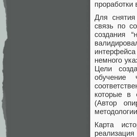
проработки 
Для снятия
связь по с
создания “
валидиров
интерфейса 
немного ука
Цели созд
обучение 
соответств
которые в 
(Автор оп
методологии
Карта ист
реализация