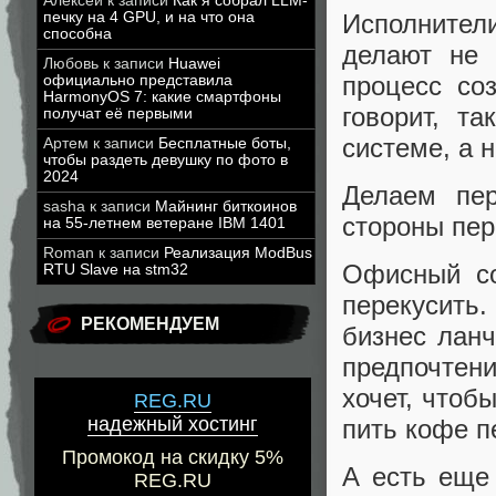
Алексей
к записи
Как я собрал LLM-
Исполните
печку на 4 GPU, и на что она
способна
делают не 
Любовь
к записи
Huawei
процесс соз
официально представила
HarmonyOS 7: какие смартфоны
говорит, т
получат её первыми
системе, а н
Артем
к записи
Бесплатные боты,
чтобы раздеть девушку по фото в
2024
Делаем пе
sasha
к записи
Майнинг биткоинов
стороны пер
на 55-летнем ветеране IBM 1401
Roman
к записи
Реализация ModBus
Офисный со
RTU Slave на stm32
перекусить
РЕКОМЕНДУЕМ
бизнес ланч
предпочтени
хочет, чтоб
REG.RU
надежный хостинг
пить кофе п
Промокод на скидку 5%
А есть еще
REG.RU