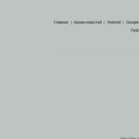
Главная
|
Архив новостей
|
Android
|
Google
Пуб
Все пра
Основными материалами сайта являются
архивные ко
https://ajax.