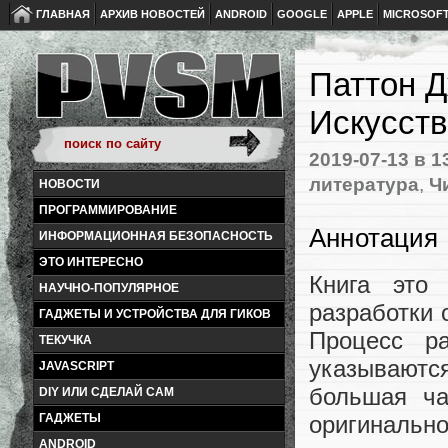
ГЛАВНАЯ
АРХИВ НОВОСТЕЙ
ANDROID
GOOGLE
APPLE
MICROSOF
Паттон Д
Искусств
2019-07-13
в 1
литература
,
Ч
НОВОСТИ
ПРОГРАММИРОВАНИЕ
Аннотация
ИНФОРМАЦИОННАЯ БЕЗОПАСНОСТЬ
ЭТО ИНТЕРЕСНО
Книга это 
НАУЧНО-ПОПУЛЯРНОЕ
разработки 
ГАДЖЕТЫ И УСТРОЙСТВА ДЛЯ ГИКОВ
Процесс р
ТЕКУЧКА
указываются
JAVASCRIPT
большая ча
DIY ИЛИ СДЕЛАЙ САМ
оригинальн
ГАДЖЕТЫ
ANDROID