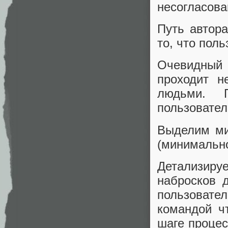
несогласова
Путь автора
то, что поль
Очевидный
проходит н
людьми. 
пользовател
Выделим ми
(минимально
Детализируе
набросков 
пользовате
командой ч
шаге процес