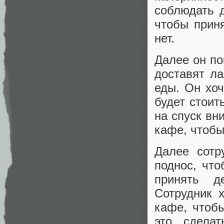
соблюдать д
чтобы прин
нет.
Далее он по
доставят л
еды. Он хоч
будет стоит
на спуск вн
кафе, чтобы
Далее сотр
поднос, что
принять д
Сотрудник 
кафе, чтобы
это сдела