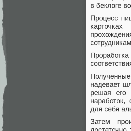
в беклоге в
Процесс пиш
карточках
прохождени
сотрудника
Проработ
соответстви
Полученны
надевает шл
решая его 
наработок, 
для себя ал
Затем про
достаточно 