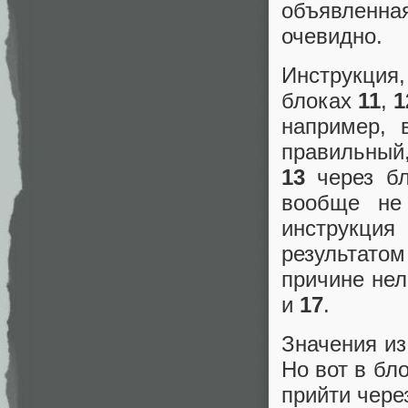
объявленна
очевидно.
Инструкция
блоках
11
,
1
например,
правильный,
13
через б
вообще не
инструкция
результато
причине нел
и
17
.
Значения и
Но вот в бл
прийти чере