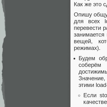
Как же это 
Опишу общую
для всех l
перевести р
занимается
вещей, ко
режимах).
Будем обр
соберём 
достижимы 
Значение,
этими load
Если sto
качестве