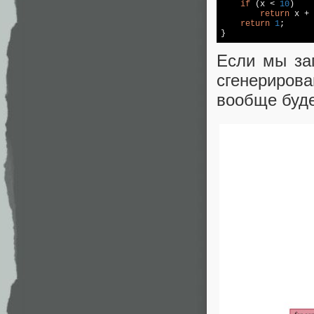
if
 (x < 
10
)

return
 x + 
return
1
;

}
Если мы за
сгенерирова
вообще буд