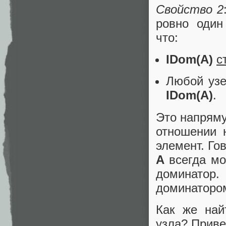
Свойство 2
ровно один
что:
IDom(A)
с
Любой уз
IDom(A)
.
Это напрям
отношении 
элемент. Го
A
всегда мо
доминатор
доминаторо
Как же най
узла? Приве