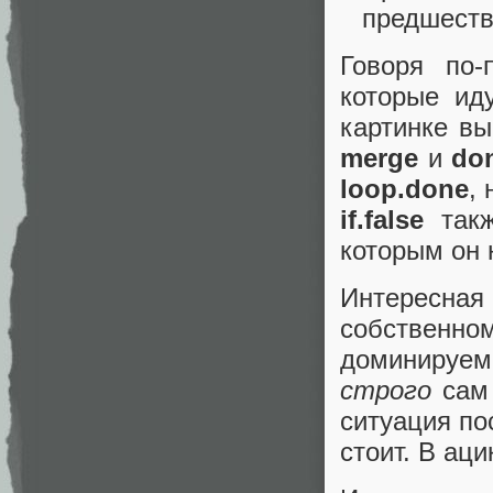
предшеств
Говоря по-
которые ид
картинке в
merge
и
do
loop.done
,
if.false
такж
которым он 
Интересная
собственно
доминируем
строго
сам 
ситуация по
стоит. В ац