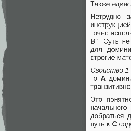
Также един
Нетрудно з
инструкцие
точно испол
B
". Суть н
для домини
строгие мат
Свойство 1
то
A
домин
транзитивно
Это понятн
начальног
добраться 
путь к
С
сод