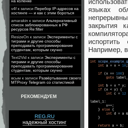
использова
на коленке
языках об
v4f
к записи
Перебор IP-адресов на
хостинге — и как с этим бороться
непрерывны
amarakin
к записи
Альтернативный
закрытия к
список заблокированных в РФ
ресурсов Re:filter
компилятор
ResizeOn
к записи
Эксперименты с
испортить
тиграми и другие способы
преподавать программирование
Например, в
студентам, которым скучно
Text2Vid
к записи
Эксперименты с
тиграми и другие способы
int
scope_example_g
int
 a = x + 
10
;

преподавать программирование
студентам, которым скучно
if
 (x == 
100
)

goto
 label_
всым
к записи
Развёртывание своего
MTProxy Telegram со статистикой
int
 b = x * y;

if
 (x < y) {

int
 c = 
12
 
РЕКОМЕНДУЕМ
label_1:

        x++;

    } 
else
 {

int
 d = a &
REG.RU
    }

надежный хостинг
return
 a + b;
