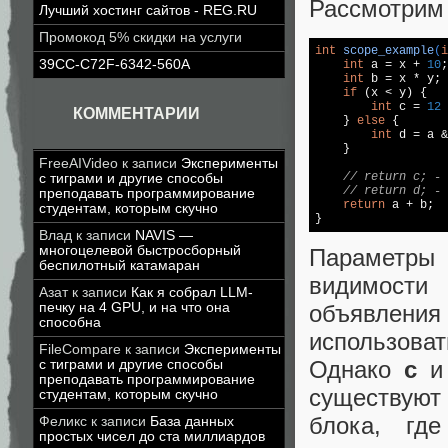
Рассмотрим 
Лучший хостинг сайтов - REG.RU
Промокод 5% скидки на услуги
int
scope_example
(
i
39CC-C72F-6342-560A
int
 a = x + 
10
;

int
 b = x * y;

if
 (x < y) {

int
 c = 
12
 
КОММЕНТАРИИ
    } 
else
 {

int
 d = a &
    }

FreeAIVideo
к записи
Эксперименты
// return c; -
с тиграми и другие способы
// return d; -
преподавать программирование
return
 a + b;

студентам, которым скучно
}
Влад
к записи
NAVIS —
многоцелевой быстросборный
Параметр
беспилотный катамаран
видимости
Азат
к записи
Как я собрал LLM-
объявления
печку на 4 GPU, и на что она
способна
использова
FileCompare
к записи
Эксперименты
Однако
с
с тиграми и другие способы
преподавать программирование
существуют 
студентам, которым скучно
блока, гд
Феликс
к записи
База данных
простых чисел до ста миллиардов