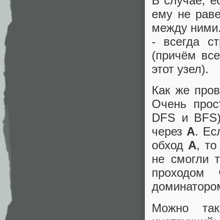
В случае, е
ему не рав
между ними.
- всегда с
(причём все
этот узел).
Как же пров
Очень прос
DFS и BFS)
через
A
. Ес
обход
A
, т
не смогли т
проходом
доминатор
Можно так