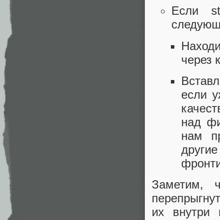
Если s
следующ
Наход
через 
Вставл
если у
качес
над фи
нам п
други
фронти
Заметим, 
перепрыгнут
их внутри