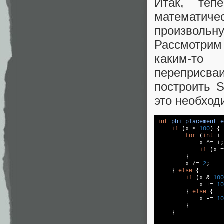
Итак, теп
математич
произвольн
Рассмотрим
каким-то
переприсв
построить 
это необход
int
phi_placement_e
if
 (x < 
100
) {

for
 (
int
 i 
            x ^= i;

if
 (x =
        }

        x /= 
2
;

    } 
else
 {

if
 (x & 
100
            x += 
10
        } 
else
 {

            x -= 
10
        }

    }
