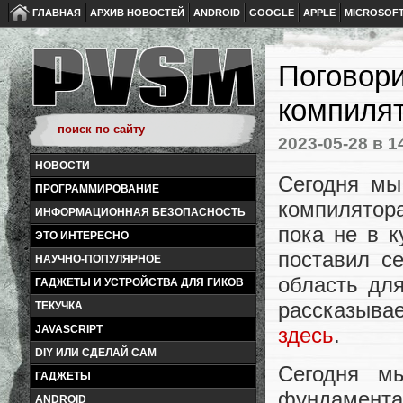
ГЛАВНАЯ
АРХИВ НОВОСТЕЙ
ANDROID
GOOGLE
APPLE
MICROSOF
Поговор
компилят
2023-05-28
в 1
НОВОСТИ
Сегодня мы
ПРОГРАММИРОВАНИЕ
компилятора
ИНФОРМАЦИОННАЯ БЕЗОПАСНОСТЬ
пока не в к
ЭТО ИНТЕРЕСНО
поставил с
НАУЧНО-ПОПУЛЯРНОЕ
область дл
ГАДЖЕТЫ И УСТРОЙСТВА ДЛЯ ГИКОВ
рассказыва
ТЕКУЧКА
здесь
.
JAVASCRIPT
DIY ИЛИ СДЕЛАЙ САМ
Сегодня м
ГАДЖЕТЫ
фундамент
ANDROID