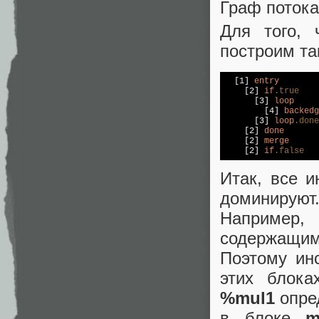
Граф потока
Для того, 
построим та
[1]
entry
[2]
if
.true
[3]
loop
[4]
backedg
[3]
loop
.done
[2]
done
[2]
merge
[2]
if
.false
Итак, все 
доминируют
Например
содержащи
Поэтому ин
этих блока
%mul1
опре
в блоке
m