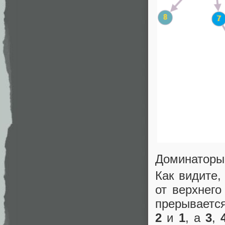
Доминаторы 
Как видите,
от верхнего
прерывается
2
и
1
, а
3
,