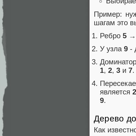
Выбираем
Пример: ну
шагам это в
Ребро
5
→
У узла
9
- 
Доминато
1
,
2
,
3
и
7
.
Пересекае
является
9
.
Дерево д
Как известн