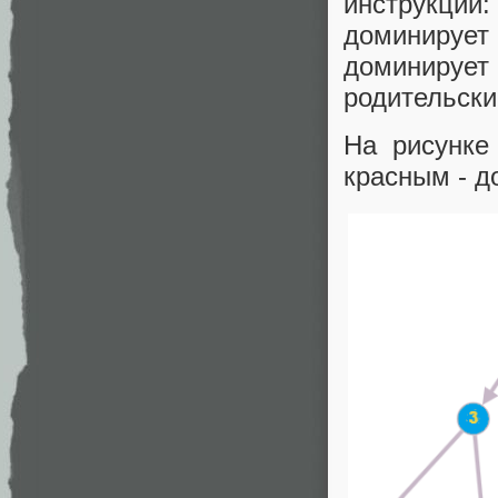
инструкций:
доминируе
доминируе
родительск
На рисунке
красным - д