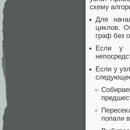
схему алгор
Для нача
циклов. О
граф без 
Если у у
непосредс
Если у уз
следующе
Собира
предшес
Пересек
попали в