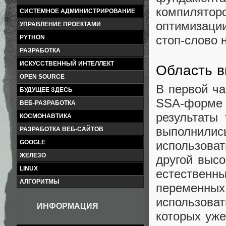
компилято
СИСТЕМНОЕ АДМИНИСТРИРОВАНИЕ
оптимизаци
УПРАВЛЕНИЕ ПРОЕКТАМИ
стоп-слово 
PYTHON
РАЗРАБОТКА
ИСКУССТВЕННЫЙ ИНТЕЛЛЕКТ
Область в
OPEN SOURCE
В первой ча
БУДУЩЕЕ ЗДЕСЬ
SSA-форме
ВЕБ-РАЗРАБОТКА
результаты 
КОСМОНАВТИКА
выполнил
РАЗРАБОТКА ВЕБ-САЙТОВ
использова
GOOGLE
ЖЕЛЕЗО
другой высо
LINUX
естественны
АЛГОРИТМЫ
переменн
использова
ИНФОРМАЦИЯ
которых уже