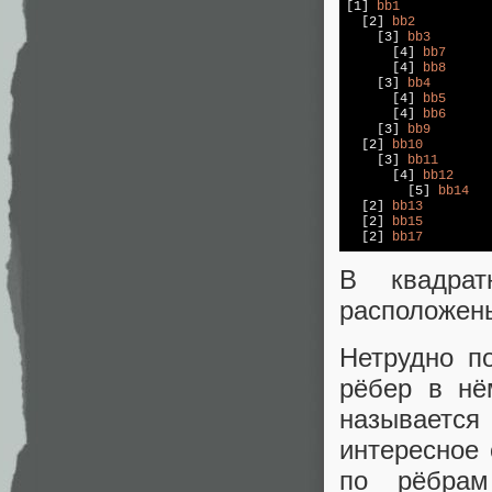
[1]
bb1
[2]
bb2
[3]
bb3
[4]
bb7
[4]
bb8
[3]
bb4
[4]
bb5
[4]
bb6
[3]
bb9
[2]
bb10
[3]
bb11
[4]
bb12
[5]
bb14
[2]
bb13
[2]
bb15
[2]
bb17
В квадрат
расположены
Нетрудно п
рёбер в нё
называетс
интересное 
по рёбрам