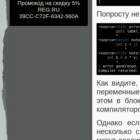
}
Промокод на скидку 5%
REG.RU
Попросту не
39CC-C72F-6342-560A
<source>:
5
:
9
: error
goto
 label_
        ^

<source>:
9
:
13
: note
int
 c = 
12
 
            ^

<source>:
7
:
9
: note:
int
 b = x * y;

1
 error generated.

Compiler returned: 
Как видите,
переменны
этом в бло
компиляторо
Однако есл
несколько 