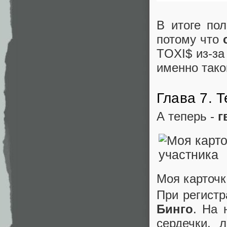
В итоге по
потому что
TOXI$ из-за
именно тако
Глава 7. 
А теперь -
г
Моя карточк
При регист
Бинго
. На 
сердечки, 