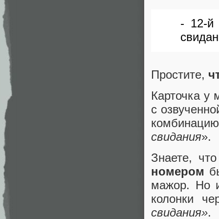
- 12-й
свидан
Простите,
ч
Карточка у 
с озвученно
комбинацию
свидания
».
Знаете, чт
номером
б
мажор. Но 
колонки ч
свидания»
.