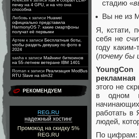
Алексей
к записи
Как я собрал LLM-
стадию «
в
печку на 4 GPU, и на что она
способна
Вы не из 
Любовь
к записи
Huawei
официально представила
HarmonyOS 7: какие смартфоны
Я, кстати, 
получат её первыми
себя не счи
Артем
к записи
Бесплатные боты,
чтобы раздеть девушку по фото в
году каким-
2024
(
почему бы 
sasha
к записи
Майнинг биткоинов
на 55-летнем ветеране IBM 1401
YoungCon
-
Roman
к записи
Реализация ModBus
RTU Slave на stm32
рекламная
этого не ск
РЕКОМЕНДУЕМ
в одном м
начинающих 
работать в 
REG.RU
надежный хостинг
людей, кото
Промокод на скидку 5%
По цифрам:
REG.RU