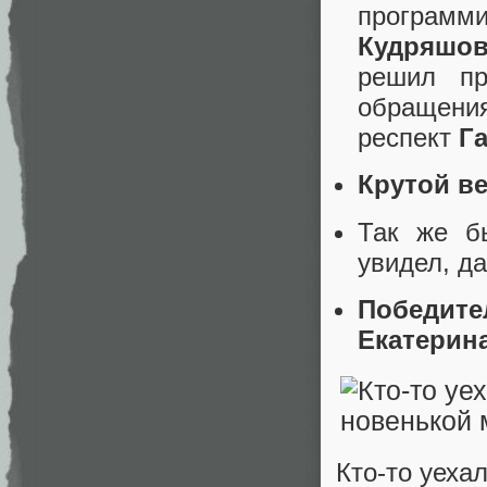
программи
Кудряшов
решил пр
обращени
респект
Г
Крутой в
Так же б
увидел, д
Победите
Екатерина
Кто-то уеха