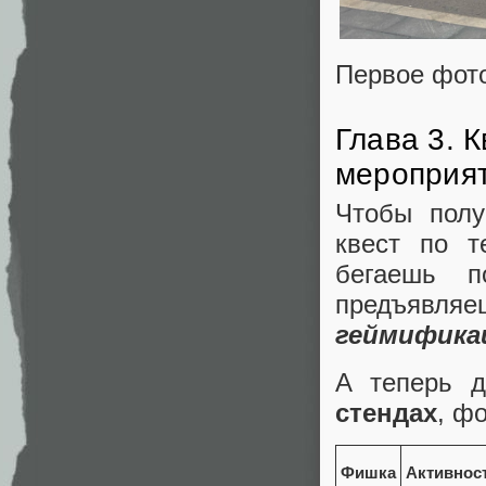
Первое фот
Глава 3. К
мероприя
Чтобы полу
квест по т
бегаешь п
предъяв
геймификац
А теперь 
стендах
, ф
Фишка
Активнос