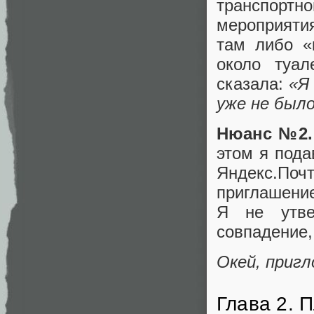
транспортно
мероприятия
там либо «
около туал
сказала:
«Я
уже не был
Нюанс №2.
этом я пода
Яндекс.Поч
приглашение
Я не утве
совпадение,
Окей, пригл
Глава 2. 