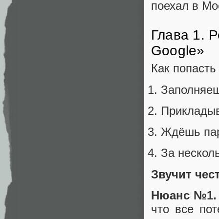
поехал в Мо
Глава 1. 
Google»
Как попасть
Заполняеш
Приклады
Ждёшь пар
За нескол
Звучит чес
Нюанс №1.
что все по