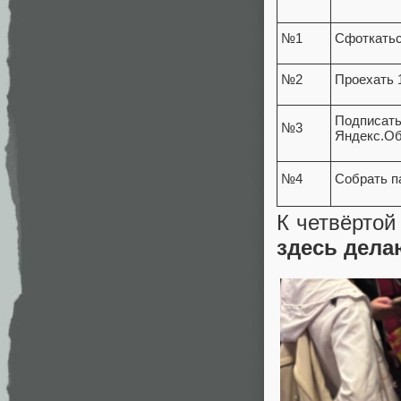
№1
Сфоткатьс
№2
Проехать 
Подп
№3
Яндекс.Об
№4
Собрать п
К четвёртой
здесь дел