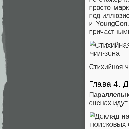
просто марк
под иллюзие
и YoungCon
причастны
Стихийная ч
Глава 4. 
Параллельн
сценах идут