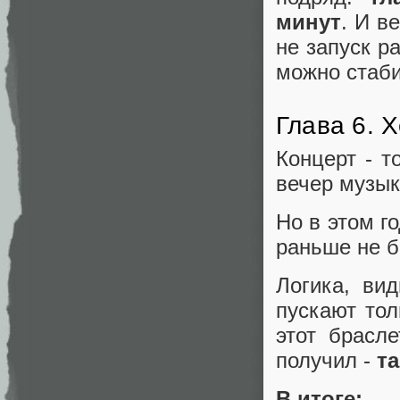
минут
. И в
не запуск р
можно стаби
Глава 6. 
Концерт - т
вечер музык
Но в этом г
раньше не 
Логика, ви
пускают тол
этот брасл
получил -
т
В итоге: