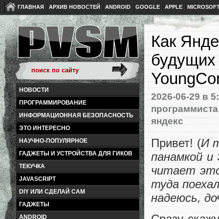
ГЛАВНАЯ
АРХИВ НОВОСТЕЙ
ANDROID
GOOGLE
APPLE
MICROSOF
Как Янде
будущих 
YoungCo
НОВОСТИ
2026-06-29
в 5
ПРОГРАММИРОВАНИЕ
программиста
ИНФОРМАЦИОННАЯ БЕЗОПАСНОСТЬ
яндекс
ЭТО ИНТЕРЕСНО
Привет! (
И 
НАУЧНО-ПОПУЛЯРНОЕ
панамкой и 
ГАДЖЕТЫ И УСТРОЙСТВА ДЛЯ ГИКОВ
ТЕКУЧКА
читает это
JAVASCRIPT
туда поехал
DIY ИЛИ СДЕЛАЙ САМ
надеюсь, до
ГАДЖЕТЫ
Сразу скажу
ANDROID