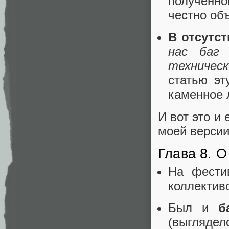
полученно
честно об
В отсутс
нас баг
техничес
статью эт
каменное 
И вот это и
моей версии
Глава 8. О
На фести
коллективо
Был и
б
(выгляде