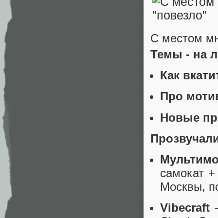
С местом мн
Темы - на 
Как вкати
Про моти
Новые пр
Прозвучали
Мультим
самокат +
Москвы, п
Vibecraft
-