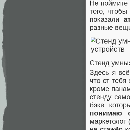
Не поймите 
того, чтобы
показали
а
разные вещ
Стенд умных
Здесь я всё
что от тебя
кроме панам
стенду само
бэке котор
понимаю 
маркетолог 
не стажёр к