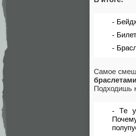
- Бейд
- Билет
- Брас
Самое смеш
браслетам
Подходишь к
- Те 
Почем
полупу