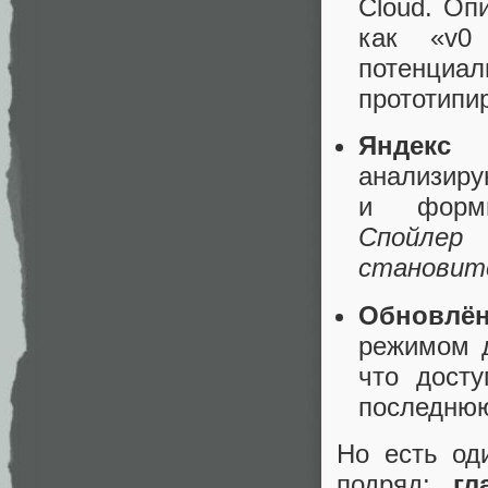
Cloud. Оп
как «v0 
потенци
прототипи
Яндекс
анализиру
и форми
Спойлер
становит
Обновлё
режимом д
что дост
последнюю
Но есть од
подряд:
гл