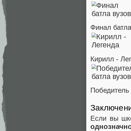
Финал батла
Кирилл - Ле
Победитель 
Заключени
Если вы шко
однозначн