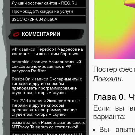
Лучший хостинг сайтов - REG.RU
Промокод 5% скидки на услуги
39CC-C72F-6342-560A
КОММЕНТАРИИ
v4f
к записи
Перебор IP-адресов на
хостинге — и как с этим бороться
amarakin
к записи
Альтернативный
список заблокированных в РФ
Постер фес
ресурсов Re:filter
Поехали.
ResizeOn
к записи
Эксперименты с
тиграми и другие способы
преподавать программирование
студентам, которым скучно
Глава 0. 
Text2Vid
к записи
Эксперименты с
тиграми и другие способы
Если вы в
преподавать программирование
студентам, которым скучно
варианта:
всым
к записи
Развёртывание своего
MTProxy Telegram со статистикой
Вы опытн