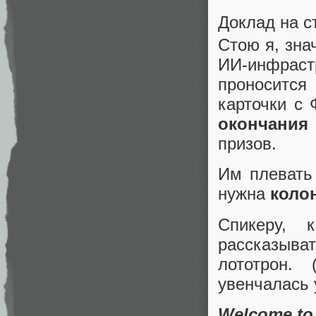
Доклад на с
Стою я, зна
ИИ-инфраст
проноситс
карточки с
окончания
призов.
Им плевать
нужна
коло
Спикеру, 
рассказыват
лототрон.
увенчалась 
Welcome to 