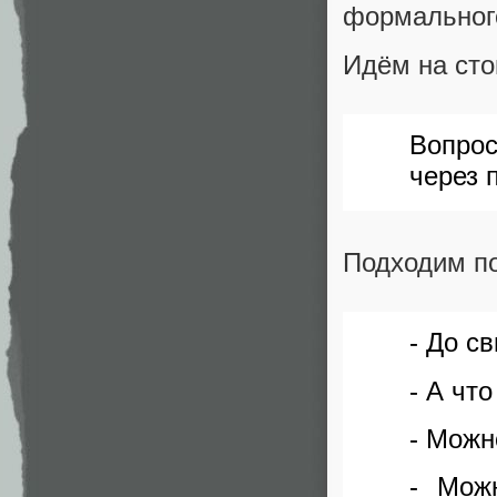
формальног
Идём на сто
Вопро
через 
Подходим по
- До с
- А чт
- Можн
- Мож