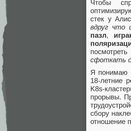
Чтобы спр
оптимизиру
стек у Али
вдруг что 
пазл
,
игр
поляризац
посмотреть
сфоткать с
Я понимаю -
18-летние 
K8s-класте
прорывы. Пр
трудоустро
сбору накле
отношение п