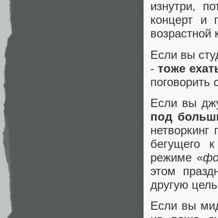
изнутри, п
концерт и 
возрастной 
Если вы сту
-
тоже ехат
поговорить 
Если вы джу
под больш
нетворкинг 
бегущего к
режиме «
фо
этом празд
другую цель
Если вы ми