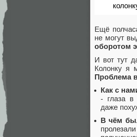
колонк
Ещё полчас
не могут вы
оборотом э
И вот тут 
Колонку я 
Проблема в
Как с нам
- глаза в
даже похуж
В чём бы
пролезал