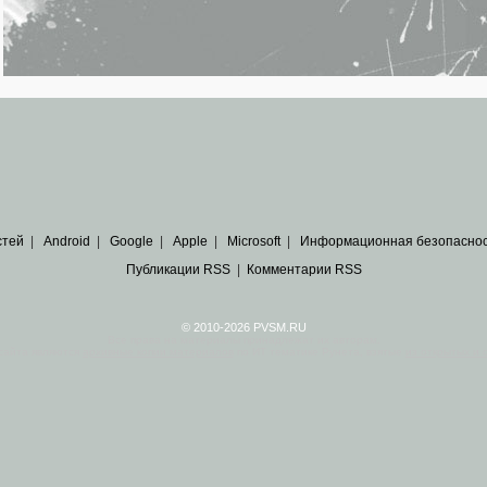
стей
|
Android
|
Google
|
Apple
|
Microsoft
|
Информационная безопасно
Публикации RSS
|
Комментарии RSS
© 2010-2026 PVSM.RU
Все права на материалы принадлежат их авторам.
сайта являются
архивные копии материалов
по ИТ тематике Рунета, взятые
из открытых и 