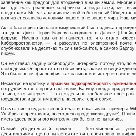
заявление как предлог для вторжения в наши земли. Многие 
же, где есть реальные конфликты и недостатки, мы выя
средствами. Мы устанавливаем свой собственный Общественн
возникнет согласно условиям нашего, а не вашего мира. Наш м
Акт о благопристойности коммуникаций был подписан президе
тот день Джон Перри Барлоу находился в Давосе (Швейца
форуме. Именно там он и написал то, что стало извест
Киберпространства — и разослал по электронной почте 
опубликовали на десятках тысяч веб-сайтов, а самого Барло
писем.
Он не ставил задачу «освободить интернет», потому что, по е
свободным. Он просто хотел объяснить, с каких позиций «дигер
Это была новая философия, так называемое интернетовское л
Несмотря на критику и
призывы подкорректировать оригиналь
сотрудничестве с правительствами, Барлоу твёрдо придержив
тезиса, что интернет — это отдельное глобальное пространс
государства и дают им власть на своих территориях.
Отсутствие государственной власти показывают примеры Wiki
Ульбрихта арестовали, но его дело продолжили другие). Прави
иметь здесь реального контроля, как бы они не пытались.
Самый убедительный пример — бессмысленные усилия
десятилетиями тщетно пытается отстоять свои права на цифр