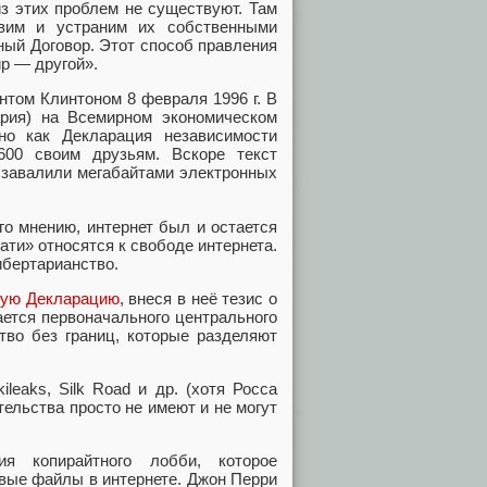
из этих проблем не существуют. Там
вим и устраним их собственными
ый Договор. Этот способ правления
ир — другой».
нтом Клинтоном 8 февраля 1996 г. В
рия) на Всемирном экономическом
но как Декларация независимости
600 своим друзьям. Вскоре текст
у завалили мегабайтами электронных
го мнению, интернет был и остается
ати» относятся к свободе интернета.
ибертарианство.
ную Декларацию
, внеся в неё тезис о
ается первоначального центрального
тво без границ, которые разделяют
leaks, Silk Road и др. (хотя Росса
тельства просто не имеют и не могут
 копирайтного лобби, которое
овые файлы в интернете. Джон Перри