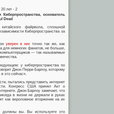
 Киберпространства, основатель
ul Dead
китайского файрвола, сплошной
езависимости Киберпространства за
 он
уверен в них
точно так же, как
ка для немногих фанатов, не больше,
х компьютерщиков — так называемые
овечества.
ледующем: у киберпространства по
говорит Джон Перри Барлоу, которому
 в это сейчас».
сти, пытались представить интернет
сти. Конгресс США принял Акт о
тернете. Джон Барлоу замечает, что
никогда в жизни не держали в руках
ят как вероломное вторжение на их
е должны вы. Вы используете это