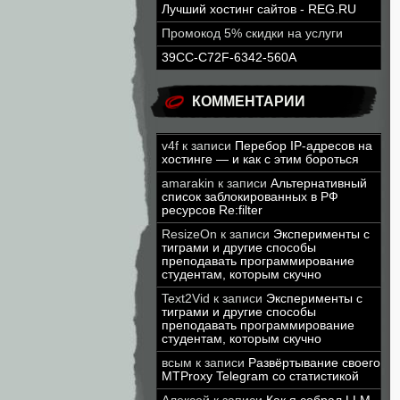
Лучший хостинг сайтов - REG.RU
Промокод 5% скидки на услуги
39CC-C72F-6342-560A
КОММЕНТАРИИ
v4f
к записи
Перебор IP-адресов на
хостинге — и как с этим бороться
amarakin
к записи
Альтернативный
список заблокированных в РФ
ресурсов Re:filter
ResizeOn
к записи
Эксперименты с
тиграми и другие способы
преподавать программирование
студентам, которым скучно
Text2Vid
к записи
Эксперименты с
тиграми и другие способы
преподавать программирование
студентам, которым скучно
всым
к записи
Развёртывание своего
MTProxy Telegram со статистикой