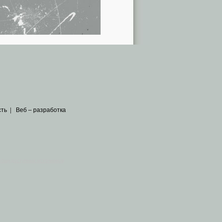
сть
|
Веб – разработка
общедоступных источников
.