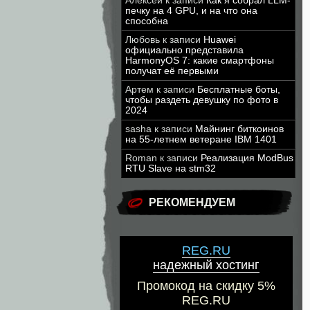
Алексей
к записи
Как я собрал LLM-
печку на 4 GPU, и на что она
способна
Любовь
к записи
Huawei
официально представила
HarmonyOS 7: какие смартфоны
получат её первыми
Артем
к записи
Бесплатные боты,
чтобы раздеть девушку по фото в
2024
sasha
к записи
Майнинг биткоинов
на 55-летнем ветеране IBM 1401
Roman
к записи
Реализация ModBus
RTU Slave на stm32
РЕКОМЕНДУЕМ
REG.RU
надежный хостинг
Промокод на скидку 5%
REG.RU