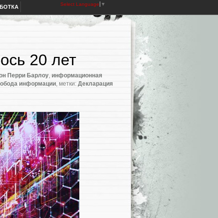
Select Language
▼
АБОТКА
ось 20 лет
он Перри Барлоу
,
информационная
вобода информации
, метки:
Декларация