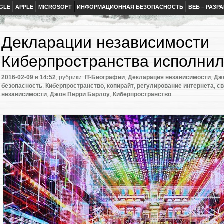
GLE
APPLE
MICROSOFT
ИНФОРМАЦИОННАЯ БЕЗОПАСНОСТЬ
ВЕБ – РАЗР
Декларации независимости
Киберпространства исполнил
2016-02-09
в 14:52
, рубрики:
IT-Биографии
,
Декларация независимости
,
Дж
безопасность
,
Киберпространство
,
копирайт
,
регулирование интернета
,
с
независимости
,
Джон Перри Барлоу
,
Киберпространство