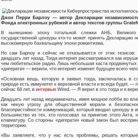
Джон Перри Барлоу — автор Декларации независимости
Фонда электронных рубежей и автор текстов группы Gratef
В нынешнюю эпоху тотальной слежки АНБ, Великого 
государственной цензуры кто-то может принять Декларацию н
высокомерную бахвальщину эпохи романтизма.
Но сам Барлоу и сейчас не отказывается от этих тезисов:
двадцать лет назад. Тогда интернет рассматривался как игруш
чем любительское радио. Лишь небольшая каста продвинуты
«дигерати» — верили, что интернет изменит будущее всего чел
«Основная вещь, которую я заявил тогда, заключалась в с
природе есть иммунитет к верховной власти и всегда будет, — 
сейчас 68 лет, в
интервью
Wired. — Я верил в это тогда и я верю
Двадцать лет назад медиамагнаты, имея мощное лобби во вла
как некую угрозу для общественной морали и безопасно
благопристойности коммуникаций, который вводил цензуру в ин
большинство из тех, кто голосовал за принятие этого Акта, 
клавиатуру. Со стороны «дигерати» новый закон был восприн
территорию.
«Вы заявляете, что у нас есть проблемы, решать которы