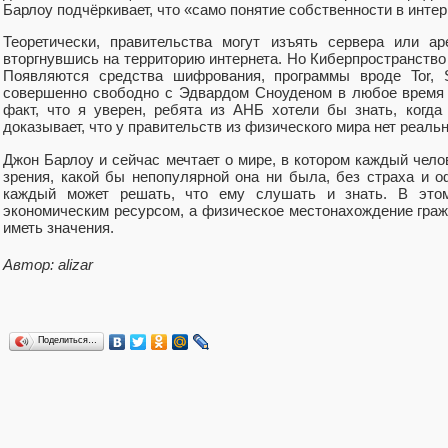
Барлоу подчёркивает, что «само понятие собственности в инте
Теоретически, правительства могут изъять сервера или ар
вторгнувшись на территорию интернета. Но Киберпространство 
Появляются средства шифрования, программы вроде Tor, S
совершенно свободно с Эдвардом Сноуденом в любое время к
факт, что я уверен, ребята из АНБ хотели бы знать, когд
доказывает, что у правительств из физического мира нет реальн
Джон Барлоу и сейчас мечтает о мире, в котором каждый чел
зрения, какой бы непопулярной она ни была, без страха и о
каждый может решать, что ему слушать и знать. В этом
экономическим ресурсом, а физическое местонахождение граж
иметь значения.
Автор: alizar
Поделиться…