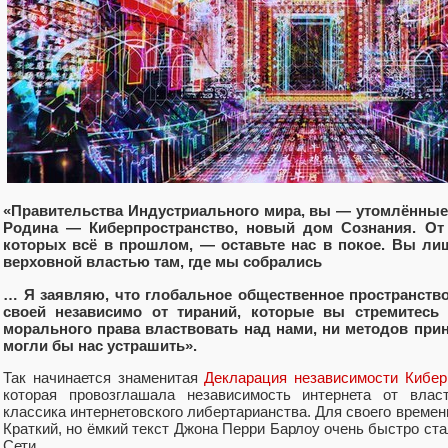
«Правительства Индустриального мира, вы — утомлённые г
Родина — Киберпространство, новый дом Сознания. От
которых всё в прошлом, — оставьте нас в покое. Вы ли
верховной властью там, где мы собрались
… Я заявляю, что глобальное общественное пространство
своей независимо от тираний, которые вы стремитесь
морального права властвовать над нами, ни методов при
могли бы нас устрашить».
Так начинается знаменитая
Декларация независимости Кибер
которая провозглашала независимость интернета от вла
классика интернетовского либертарианства. Для своего времен
Краткий, но ёмкий текст Джона Перри Барлоу очень быстро ст
Сети.