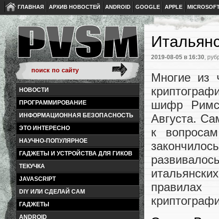
ГЛАВНАЯ
АРХИВ НОВОСТЕЙ
ANDROID
GOOGLE
APPLE
MICROSOF
Итальянс
2019-08-05
в 16:30
, руб
Многие из 
криптографи
НОВОСТИ
шифр Римс
ПРОГРАММИРОВАНИЕ
Августа. Са
ИНФОРМАЦИОННАЯ БЕЗОПАСНОСТЬ
ЭТО ИНТЕРЕСНО
к вопроса
НАУЧНО-ПОПУЛЯРНОЕ
закончилось
ГАДЖЕТЫ И УСТРОЙСТВА ДЛЯ ГИКОВ
развивало
ТЕКУЧКА
итальянск
JAVASCRIPT
правила
DIY ИЛИ СДЕЛАЙ САМ
криптограф
ГАДЖЕТЫ
ANDROID