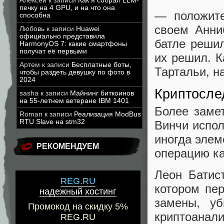
Алексей
к записи
Как я собрал LLM-
печку на 4 GPU, и на что она
— положите
способна
своем Анни
Любовь
к записи
Huawei
официально представила
батле решил
HarmonyOS 7: какие смартфоны
получат её первыми
их решил. К
Артем
к записи
Бесплатные боты,
Тартальи, н
чтобы раздеть девушку по фото в
2024
Криптосле
sasha
к записи
Майнинг биткоинов
на 55-летнем ветеране IBM 1401
Более замет
Roman
к записи
Реализация ModBus
RTU Slave на stm32
Винчи испол
иногда элем
РЕКОМЕНДУЕМ
операцию ка
Леон Батис
REG.RU
котором пе
надежный хостинг
замены, уб
Промокод на скидку 5%
криптоанали
REG.RU