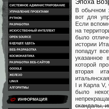
Эпоха Воз
СИСТЕМНОЕ АДМИНИСТРИРОВАНИЕ
В обычном 
УПРАВЛЕНИЕ ПРОЕКТАМИ
вот для уп
PYTHON
Если вспомн
РАЗРАБОТКА
на территор
ИСКУССТВЕННЫЙ ИНТЕЛЛЕКТ
было отлич
OPEN SOURCE
истории Ита
БУДУЩЕЕ ЗДЕСЬ
попадут вс
ВЕБ-РАЗРАБОТКА
КОСМОНАВТИКА
указанное 
РАЗРАБОТКА ВЕБ-САЙТОВ
которой пр
GOOGLE
вторая ит
ЖЕЛЕЗО
итальянская
LINUX
I и Карла V
АЛГОРИТМЫ
было неко
непрекращ
ИНФОРМАЦИЯ
скандалы, и