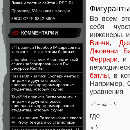
Лучший хостинг сайтов - REG.RU
Фигуранты
Промокод 5% скидки на услуги
Во всем эт
39CC-C72F-6342-560A
себя чувс
КОММЕНТАРИИ
инженеры, 
Винчи
,
Дж
v4f
к записи
Перебор IP-адресов на
Джовани Ба
хостинге — и как с этим бороться
Феррари
, и
amarakin
к записи
Альтернативный
список заблокированных в РФ
периодичес
ресурсов Re:filter
батлы
, в к
ResizeOn
к записи
Эксперименты с
тиграми и другие способы
Например, 
преподавать программирование
студентам, которым скучно
уравнения
Text2Vid
к записи
Эксперименты с
тиграми и другие способы
преподавать программирование
студентам, которым скучно
где
всым
к записи
Развёртывание своего
MTProxy Telegram со статистикой