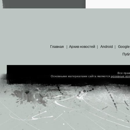
Главная
|
Архив новостей
|
Android
|
Google
Пуб
Все пра
Основными материалами сайта являются
архивные ко