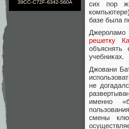
39CC-C72F-6342-560A
сих пор ж
компьютере)
базе была п
Джероламо
решетку Ка
объяснять 
учебниках.
Джовани Ба
использова
не догадал
развертыван
именно «
пользовани
смены клю
осуществляе