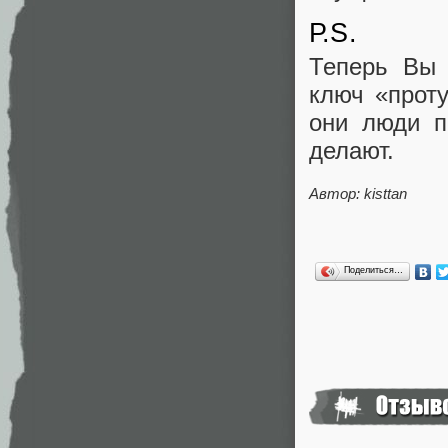
Р.S.
Теперь Вы 
ключ «прот
они люди п
делают.
Автор: kisttan
Поделиться…