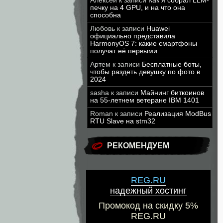
Алексей
к записи
Как я собрал LLM-
печку на 4 GPU, и на что она
способна
Любовь
к записи
Huawei
официально представила
HarmonyOS 7: какие смартфоны
получат её первыми
Артем
к записи
Бесплатные боты,
чтобы раздеть девушку по фото в
2024
sasha
к записи
Майнинг биткоинов
на 55-летнем ветеране IBM 1401
Roman
к записи
Реализация ModBus
RTU Slave на stm32
РЕКОМЕНДУЕМ
REG.RU
надежный хостинг
Промокод на скидку 5%
REG.RU