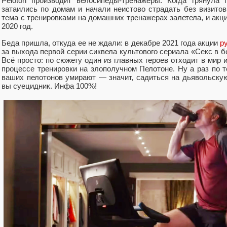
Peloton производит велосипеды-тренажеры. Когда грянула 
затаились по домам и начали неистово страдать без визито
тема с тренировками на домашних тренажерах залетела, и акц
2020 год.
Беда пришла, откуда ее не ждали: в декабре 2021 года акции
р
за выхода первой серии сиквела культового сериала «Секс в б
Всё просто: по сюжету один из главных героев отходит в мир 
процессе тренировки на злополучном Пелотоне. Ну а раз по т
ваших пелотонов умирают — значит, садиться на дьявольску
вы суецидник. Инфа 100%!