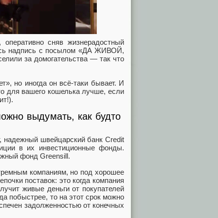
 оперативно сняв жизнерадостный
лась надпись с посылом «ДА ЖИВОЙ,
селили за домогательства — так что
т», но иногда он всё-таки бывает. И
о для вашего кошелька лучше, если
т!).
о можно выдумать, как будто
, надежный швейцарский банк Credit
иции в их инвестиционные фонды.
жный фонд Greensill.
стремным компаниям, но под хорошее
почки поставок: это когда компания
олучит живые деньги от покупателей
да побыстрее, то на этот срок можно
еспечен задолженностью от конечных