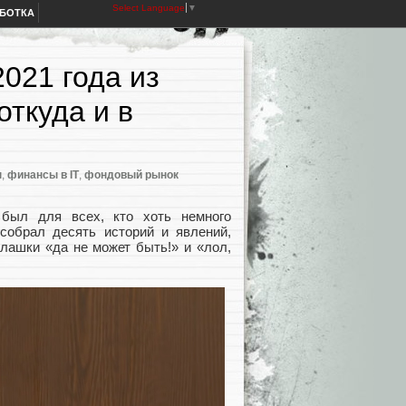
Select Language
▼
АБОТКА
021 года из
откуда и в
ы
,
финансы в IT
,
фондовый рынок
был для всех, кто хоть немного
собрал десять историй и явлений,
лашки «да не может быть!» и «лол,