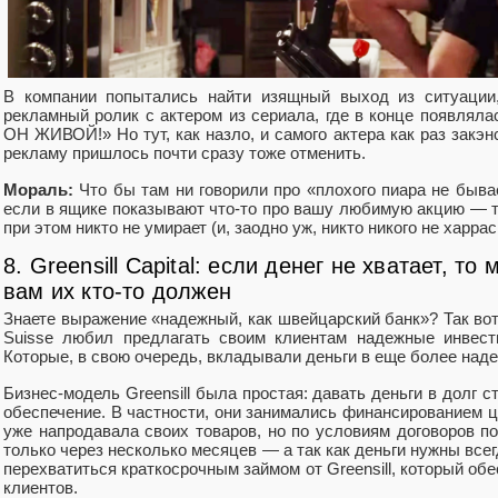
В компании попытались найти изящный выход из ситуации,
рекламный ролик с актером из сериала, где в конце появля
ОН ЖИВОЙ!» Но тут, как назло, и самого актера как раз закэн
рекламу пришлось почти сразу тоже отменить.
Мораль:
Что бы там ни говорили про «плохого пиара не бывае
если в ящике показывают что-то про вашу любимую акцию — т
при этом никто не умирает (и, заодно уж, никто никого не харраси
8. Greensill Capital: если денег не хватает, т
вам их кто-то должен
Знаете выражение «надежный, как швейцарский банк»? Так вот
Suisse любил предлагать своим клиентам надежные инвест
Которые, в свою очередь, вкладывали деньги в еще более наде
Бизнес-модель Greensill была простая: давать деньги в долг 
обеспечение. В частности, они занимались финансированием це
уже напродавала своих товаров, но по условиям договоров п
только через несколько месяцев — а так как деньги нужны всег
перехватиться краткосрочным займом от Greensill, который об
клиентов.