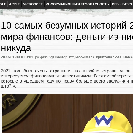
GLE
APPLE
MICROSOFT
ИНФОРМАЦИОННАЯ БЕЗОПАСНОСТЬ
ВЕБ – РАЗР
10 самых безумных историй 2
мира финансов: деньги из ни
никуда
2022-01-08
в 13:01
, рубрики:
gamestop
,
nft
,
Илон Маск
,
криптовалюта
,
мем
2021 год был очень странным; но втройне странным он 
интересуется финансами и инвестициями. В этом обзоре я 
которые в ушедшем году по праву больше всего заслужили п
што?!».