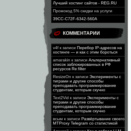
Лучший хостинг сайтов - REG.RU
Промокод 5% скидки на услуги
39CC-C72F-6342-560A
КОММЕНТАРИИ
v4f
к записи
Перебор IP-адресов на
хостинге — и как с этим бороться
amarakin
к записи
Альтернативный
список заблокированных в РФ
ресурсов Re:filter
ResizeOn
к записи
Эксперименты с
тиграми и другие способы
преподавать программирование
студентам, которым скучно
Text2Vid
к записи
Эксперименты с
тиграми и другие способы
преподавать программирование
студентам, которым скучно
всым
к записи
Развёртывание своего
MTProxy Telegram со статистикой