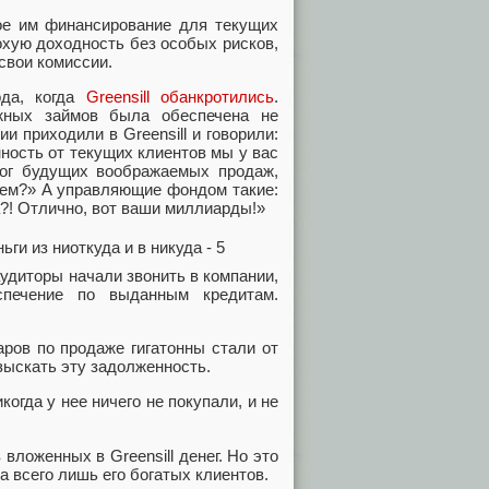
ое им финансирование для текущих
охую доходность без особых рисков,
 свои комиссии.
ода, когда
Greensill обанкротились
.
жных займов была обеспечена не
 приходили в Greensill и говорили:
ость от текущих клиентов мы у вас
лог будущих воображаемых продаж,
аем?» А управляющие фондом такие:
а?! Отлично, вот ваши миллиарды!»
аудиторы начали звонить в компании,
печение по выданным кредитам.
аров по продаже гигатонны стали от
зыскать эту задолженность.
огда у нее ничего не покупали, и не
вложенных в Greensill денег. Но это
а всего лишь его богатых клиентов.