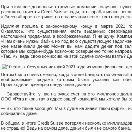
При этом все довольны: стремные компании получают нужн
расходов, клиенты Credit Suisse рады, что зарабатывают непл
а Greensill просто стрижет на организации всего этого процесса
Идиллия пришла к закономерному концу в марте 2021 г
Оказалось, что существенная часть выданных сверхнаде
настоящими продажами, а воображаемыми. Я не шучу! Компании
«Нам очень нужны бабки, но под всю существующую задолженн
уже назанимали денег. Может вы нам дадите денег под за
которые мы когда-нибудь возможно совершенно точно напрод
«Так, мы ведь свою комиссию на этой сделке сможем взять? Д
Потом было очень смешно, когда в ходе банкротства Greensill 
воображаемые продажи которым были указаны как обес
Происходили примерно следующие диалоги:
— Здравствуйте, у нас на руках счет на сто миллионов долл
ООО «Рога и копыта» в адрес вашей компаний, мы хотели бы в
— Вы кто такие вообще?! Мы в душе не знаем такой фирмы, ник
собирались даже.
В общем, в итоге Credit Suisse потеряли несколько миллиардов 
не страшно! Ведь на самом деле, деньги были не самого банка, 