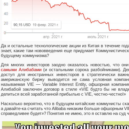
Да и остальные технологические акции из Китая в течение год
знает, какие там нововведения еще придумает Коммунистическ
будущему коммунизма?
Для многих инвесторов заодно оказалось новостью, что о
самыми Алибабами
(и остальными сорока разбойниками). Дел
доступ для иностранных инвесторов в стратегически важн
американскую биржу выводится не сама условная компания
называемая VIE — Variable Interest Entity, офшорная компан
Алибабой заключен договор в стиле «VIE будто бы не влад
делиться всей заработанной прибылью с VIE, честно-честно!»
Насколько вероятно, что в будущем китайские коммунисты ск
а давайте-ка считать что Alibaba никаким больше офшорным VIE
справедливее будет»? Понятия не имею, это я оставлю на суд 