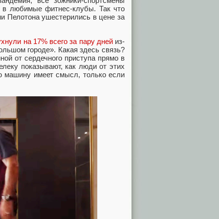
пандемия, все зожники-спортсмены
в в любимые фитнес-клубы. Так что
ии Пелотона ушестерились в цене за
ухнули на 17% всего за пару дней
из-
ольшом городе». Какая здесь связь?
иной от сердечного приступа прямо в
елеку показывают, как люди от этих
ю машину имеет смысл, только если