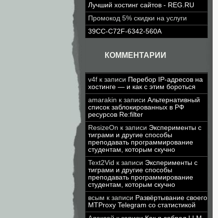
Лучший хостинг сайтов - REG.RU
Промокод 5% скидки на услуги
39CC-C72F-6342-560A
КОММЕНТАРИИ
v4f
к записи
Перебор IP-адресов на
хостинге — и как с этим бороться
amarakin
к записи
Альтернативный
список заблокированных в РФ
ресурсов Re:filter
ResizeOn
к записи
Эксперименты с
тиграми и другие способы
преподавать программирование
студентам, которым скучно
Text2Vid
к записи
Эксперименты с
тиграми и другие способы
преподавать программирование
студентам, которым скучно
всым
к записи
Развёртывание своего
MTProxy Telegram со статистикой