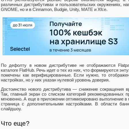
различных дистрибутивах и пользовательских окружениях, на
GNOME, но и в Cinnamon, Budgie, Unity, MATE и Xfce.
По дефолту в новом дистрибутиве не отображаются Flatpa
каталоге FlatHub. Речь идет о тех из них, что формируются энт
помечены как верифицированные. Если нужно, то отображен
настройках, но у них указан нулевой уровень доверия.
Достоинство нового дистрибутива — снижение сокращения вр
Так, главный экран со списком категорий рекомендованных п
мгновенно. А еще в приложении оптимизировано выполнение в 
страница с дополнительными настройками. В области банн
слайдшоу.
Что еще?