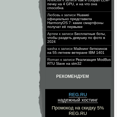
Алексей
к записи
Как я собрал LLM-
печку на 4 GPU, и на что она
способна
Любовь
к записи
Huawei
официально представила
HarmonyOS 7: какие смартфоны
получат её первыми
Артем
к записи
Бесплатные боты,
чтобы раздеть девушку по фото в
2024
sasha
к записи
Майнинг биткоинов
на 55-летнем ветеране IBM 1401
Roman
к записи
Реализация ModBus
RTU Slave на stm32
РЕКОМЕНДУЕМ
REG.RU
надежный хостинг
Промокод на скидку 5%
REG.RU