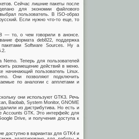
кетов. Сейчас лишние пакеты после
делано для экономии файлового
 выбрал пользователь. В ISO-образ
усский. Если нужно что-то еще, то
.8 — то, о чем говорили в анонсе.
вание формата deb822, поддержка
пакетами Software Sources. Ну а
.2.
а Nemo. Теперь для пользователей
троить размещение действий в меню.
е начинающий пользователь Linux.
mo. Они позволяют подключить
жаемые по аналогии с апплетами и
скольку они используют GTK3. Речь
 Scan, Baobab, System Monitor, GNOME
 удалили из дистрибутива. Но есть и
e Accounts GTK. Это интерфейс для
ogle Drive, и получения доступа к
ие доступно в вариантах для GTK4 и
 также адаптировано для работы в