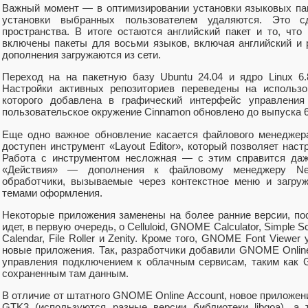
Важный момент — в оптимизировании установки языковых па
установки выбранных пользователем удаляются. Это с
пространства. В итоге остаются английский пакет и то, что
включены пакеты для восьми языков, включая английский и р
дополнения загружаются из сети.
Переход на на пакетную базу Ubuntu 24.04 и ядро Linux 6
Настройки активных репозиториев переведены на использо
которого добавлена в графический интерфейс управления 
пользовательское окружение Cinnamon обновлено до выпуска 6
Еще одно важное обновление касается файлового менеджер
доступен инструмент «Layout Editor», который позволяет нас
Работа с инструментом несложная — с этим справится даж
«Действия» — дополнения к файловому менеджеру Ne
обработчики, вызываемые через контекстное меню и загру
темами оформления.
Некоторые приложения заменены на более ранние версии, по
идет, в первую очередь, о Celluloid, GNOME Calculator, Simple
Calendar, File Roller и Zenity. Кроме того, GNOME Font Viewer
новые приложения. Так, разработчики добавили GNOME Onlin
управления подключением к облачным сервисам, таким как Go
сохраненным там данным.
В отличие от штатного GNOME Online Account, новое приложен
GTK3 (используются разные версии библиотеки libgoa), а