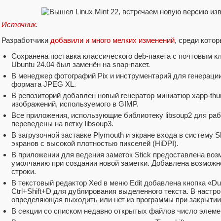
Источник
.
Разработчики
добавили и много мелких изменений
, среди котор
Сохранена поставка классического deb-пакета с почтовым кл
Ubuntu 24.04 был заменён на snap-пакет.
В менеджер фотографий Pix и инструментарий для генерац
формата JPEG XL.
В репозиторий добавлен новый генератор миниатюр xapp-thu
изображений, используемого в GIMP.
Все приложения, использующие библиотеку libsoup2 для ра
переведены на ветку libsoup3.
В загрузочной заставке Plymouth и экране входа в систему S
экранов с высокой плотностью пикселей (HiDPI).
В приложении для ведения заметок Stick предоставлена воз
умолчанию при создании новой заметки. Добавлена возможн
строки.
В текстовый редактор Xed в меню Edit добавлена кнопка «Du
Ctrl+Shift+D для дублирования выделенного текста. В настр
определяющая выходить или нет из программы при закрытии
В секции со списком недавно открытых файлов число элемен