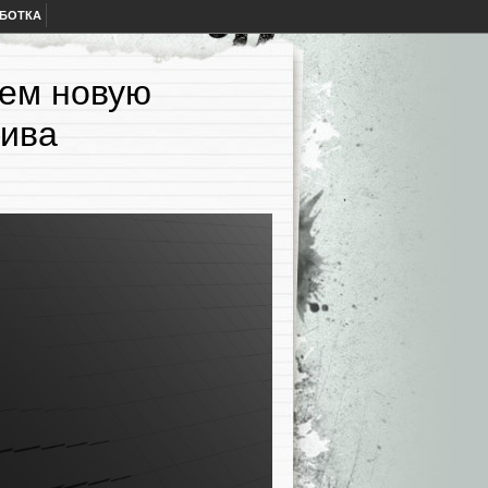
АБОТКА
аем новую
тива