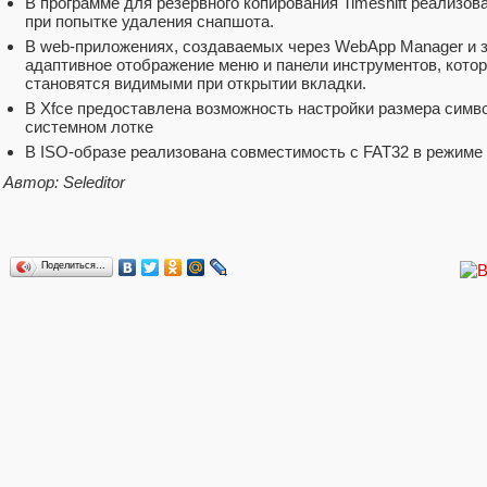
В программе для резервного копирования Timeshift реализо
при попытке удаления снапшота.
В web-приложениях, создаваемых через WebApp Manager и за
адаптивное отображение меню и панели инструментов, кото
становятся видимыми при открытии вкладки.
В Xfce предоставлена возможность настройки размера симв
системном лотке
В ISO-образе реализована совместимость с FAT32 в режиме FS
Автор: Seleditor
Поделиться…