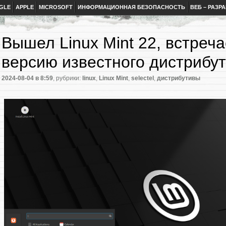
GLE
APPLE
MICROSOFT
ИНФОРМАЦИОННАЯ БЕЗОПАСНОСТЬ
ВЕБ – РАЗР
Вышел Linux Mint 22, встреч
версию известного дистрибу
2024-08-04
в 8:59
, рубрики:
linux
,
Linux Mint
,
selectel
,
дистрибутивы