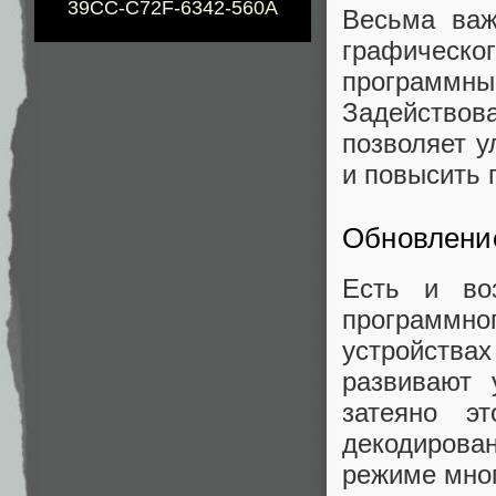
39CC-C72F-6342-560A
Весьма ва
графичес
программ
Задействов
позволяет у
и повысить 
Обновлени
Есть и во
программн
устройства
развивают 
затеяно э
декодиров
режиме мног