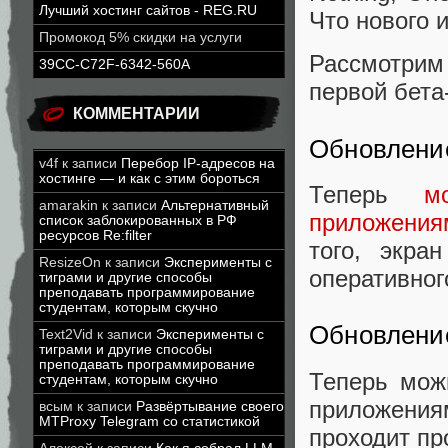
Лучший хостинг сайтов - REG.RU
Что нового 
Промокод 5% скидки на услуги
Рассмотрим
39CC-C72F-6342-560A
первой бета
КОММЕНТАРИИ
Обновлени
v4f
к записи
Перебор IP-адресов на
хостинге — и как с этим бороться
Теперь
м
amarakin
к записи
Альтернативный
приложения
список заблокированных в РФ
ресурсов Re:filter
того, экра
ResizeOn
к записи
Эксперименты с
оперативно
тиграми и другие способы
преподавать программирование
студентам, которым скучно
Обновлени
Text2Vid
к записи
Эксперименты с
тиграми и другие способы
преподавать программирование
Теперь мож
студентам, которым скучно
приложениям
всым
к записи
Развёртывание своего
MTProxy Telegram со статистикой
проходит пр