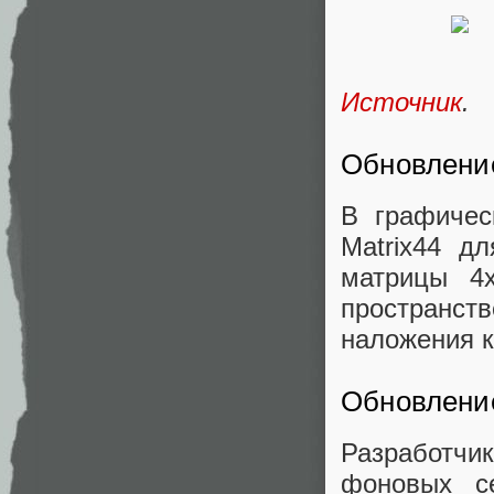
Источник
.
Обновлени
В графичес
Matrix44 д
матрицы 4
пространст
наложения 
Обновлени
Разработчи
фоновых с