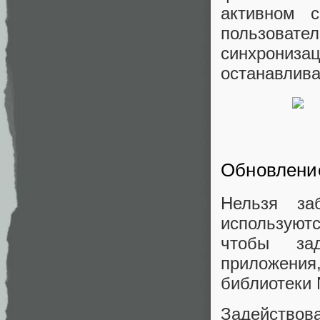
активном с
пользовате
синхрони
останавлива
Обновлени
Нельзя за
используютс
чтобы зад
приложения
библиотеки N
Задейство