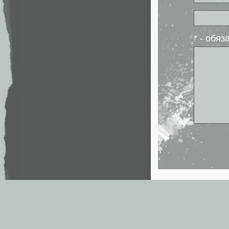
* - обя