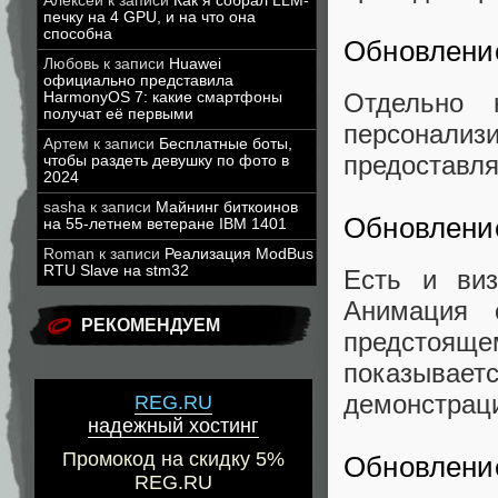
Алексей
к записи
Как я собрал LLM-
печку на 4 GPU, и на что она
способна
Обновлени
Любовь
к записи
Huawei
официально представила
Отдельно 
HarmonyOS 7: какие смартфоны
получат её первыми
персонали
Артем
к записи
Бесплатные боты,
предоставля
чтобы раздеть девушку по фото в
2024
sasha
к записи
Майнинг биткоинов
Обновлени
на 55-летнем ветеране IBM 1401
Roman
к записи
Реализация ModBus
RTU Slave на stm32
Есть и виз
Анимация 
РЕКОМЕНДУЕМ
предстоящем
показыва
демонстраци
REG.RU
надежный хостинг
Промокод на скидку 5%
Обновлени
REG.RU