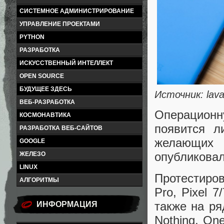
СИСТЕМНОЕ АДМИНИСТРИРОВАНИЕ
УПРАВЛЕНИЕ ПРОЕКТАМИ
PYTHON
РАЗРАБОТКА
ИСКУССТВЕННЫЙ ИНТЕЛЛЕКТ
OPEN SOURCE
БУДУЩЕЕ ЗДЕСЬ
Источник: lav
ВЕБ-РАЗРАБОТКА
Операционн
КОСМОНАВТИКА
появится л
РАЗРАБОТКА ВЕБ-САЙТОВ
желающих
GOOGLE
опубликова
ЖЕЛЕЗО
LINUX
Протестиров
АЛГОРИТМЫ
Pro, Pixel 7/
также на ря
ИНФОРМАЦИЯ
Nothing, On