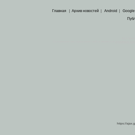
Главная
|
Архив новостей
|
Android
|
Google
Пуб
Все пра
Основными материалами сайта являются
архивные ко
https://ajax.