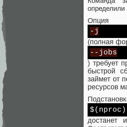
Команда з
определили 
Опция
-j
(полная фо
--jobs
) требует 
быстрой с
займет от п
ресурсов м
Подстановк
$(nproc)
достанет 