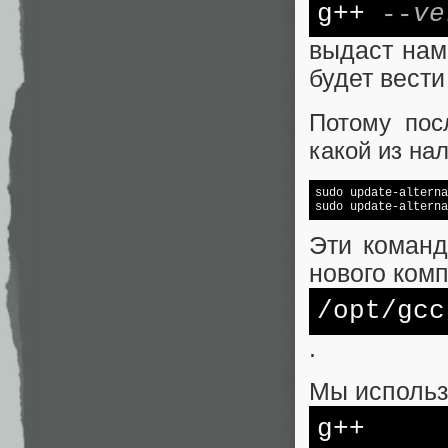
g++
--ve
выдаст нам
будет вести
Потому пос
какой из на
sudo update-alterna
sudo update-alterna
Эти команд
нового ком
/opt/
gcc
.
Мы использ
g++