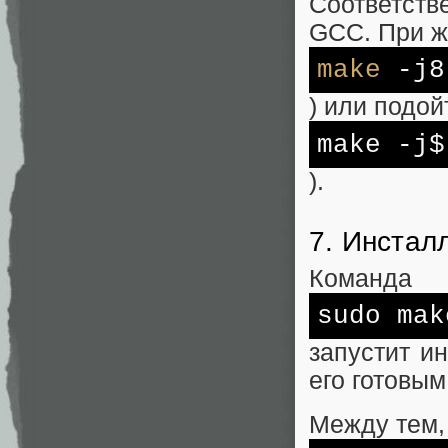
Соответст
GCC. При ж
make
-j8
) или подой
make -j
).
7. Инстал
Команда
sudo ma
запустит и
его готовым
Между тем,