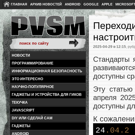
ГЛАВНАЯ
АРХИВ НОВОСТЕЙ
ANDROID
GOOGLE
APPLE
MICROSOF
Переходи
настроит
2025-04-29
в 12:15
, руб
НОВОСТИ
Стандарты 
ПРОГРАММИРОВАНИЕ
развиваютс
ИНФОРМАЦИОННАЯ БЕЗОПАСНОСТЬ
доступны ср
ЭТО ИНТЕРЕСНО
НАУЧНО-ПОПУЛЯРНОЕ
Эту статью
ГАДЖЕТЫ И УСТРОЙСТВА ДЛЯ ГИКОВ
апреля 202
ТЕКУЧКА
доступны дл
JAVASCRIPT
К сожалени
DIY ИЛИ СДЕЛАЙ САМ
ГАДЖЕТЫ
24
.04
.2
ANDROID