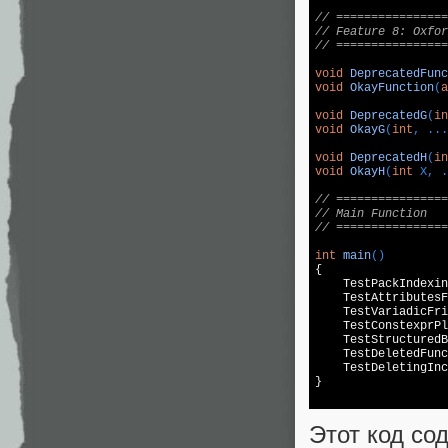
// ================
// Feature 8: Oxfor
// ================
void
DeprecatedFunc
void
OkayFunction
(
a
void
DeprecatedG
(
in
void
OkayG
(
int
, ...
void
DeprecatedH
(
in
void
OkayH
(
int
 X, .
// ================
// Main Function
// ================
int
main
()
{

    TestPackIndexin
    TestAttributesF
    TestVariadicFri
    TestConstexprPl
    TestStructuredB
    TestDeletedFunc
    TestDeletingInc
}

Этот код со