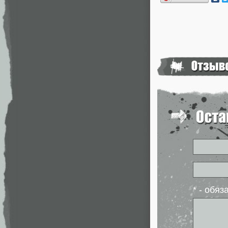
* - обя