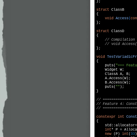
};

struct
 ClassB

{

void
Access
(
con
};

struct
 ClassD

{

// Compilation
// void Access(
};

void
TestVariadicFr
{

puts
(
"=== Featu
    Widget W;

    ClassA A, B;

    A.Access(W);

    B.Access(W);

puts
(
""
);

}

// ================
// Feature 4: Const
// ================
constexpr
int
Const
{

std
::allocator<
int
* P = Alloca
new
 (P) 
int
(
33
)