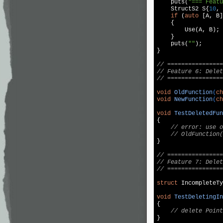
puts
(
"=== Featu
    StructS2 S{
10
, 
if
 (
auto
 [A, B]
    {

        Use(A, B);

    }

puts
(
""
);

}

// ================
// Feature 6: Delet
// ================
void
OldFunction
(
ch
void
NewFunction
(
ch
void
TestDeletedFun
{

// error: use o
// OldFunction(
}

// ================
// Feature 7: Delet
// ================
struct
 IncompleteTy
void
TestDeletingIn
{

// delete Point
}
