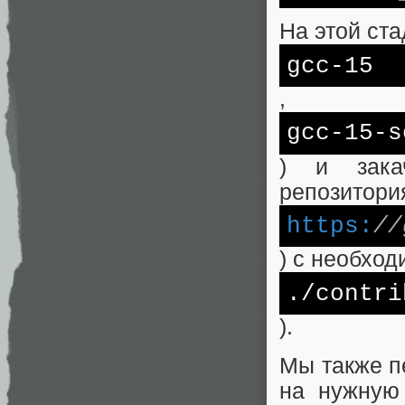
На этой ста
gcc-15
,
gcc-15-s
) и зака
репозитория
https:
//
) с необхо
.
/contri
).
Мы также п
на нужную