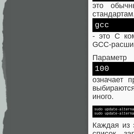
это обыч
стандартам,
gcc
- это C к
GCC-расши
Параметр
100
означает п
выбираютс
иного.
sudo update-alterna
sudo update-alterna
Каждая из 
список за