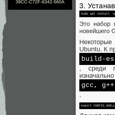
39CC-C72F-6342-560A
3. Устана
sudo apt install -y
Это набор 
новейшего 
Некоторые 
Ubuntu. К п
build-es
, среди п
изначально
gcc, g++
.
export
 CONFIG_SHEL