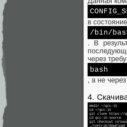
Данная ком
CONFIG_S
в состояни
/bin/
bas
. В резуль
последующе
через треб
bash
, а не чере
4. Скачив
cd
 ~/gcc-15

git 
clone
cd
 gcc-15-source

git checkout releas
./contrib/download_