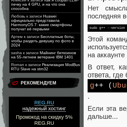
Алексей
к записи
Как я собрал LLM-
печку на 4 GPU, и на что она
Нет смысл
способна
последняя в
Любовь
к записи
Huawei
официально представила
HarmonyOS 7: какие смартфоны
sudo g++ --version 
получат её первыми
Артем
к записи
Бесплатные боты,
Этой коман
чтобы раздеть девушку по фото в
используетс
2024
sasha
к записи
Майнинг биткоинов
на аккаунте
на 55-летнем ветеране IBM 1401
Roman
к записи
Реализация ModBus
В ответ, к
RTU Slave на stm32
ответа, где
РЕКОМЕНДУЕМ
g
++ (
Ubu
.
REG.RU
Если эта в
надежный хостинг
дальше...
Промокод на скидку 5%
REG.RU