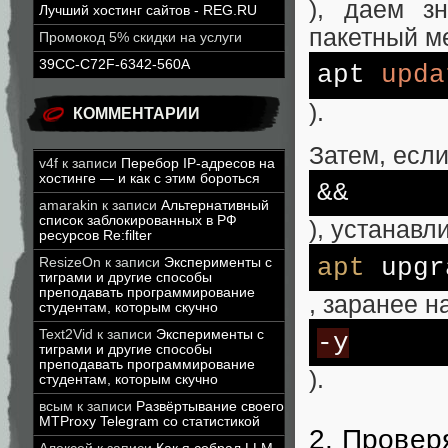
), даем з
Лучший хостинг сайтов - REG.RU
пакетный м
Промокод 5% скидки на услуги
39CC-C72F-6342-560A
apt
upda
).
КОММЕНТАРИИ
Затем, если
v4f
к записи
Перебор IP-адресов на
хостинге — и как с этим бороться
&&
amarakin
к записи
Альтернативный
список заблокированных в РФ
), устанав
ресурсов Re:filter
apt
upgr
ResizeOn
к записи
Эксперименты с
тиграми и другие способы
преподавать программирование
, заранее н
студентам, которым скучно
Text2Vid
к записи
Эксперименты с
-y
тиграми и другие способы
преподавать программирование
).
студентам, которым скучно
всым
к записи
Развёртывание своего
MTProxy Telegram со статистикой
2. Прове