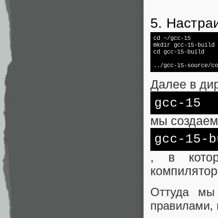
5. Настра
cd
 ~/gcc-15

cd
 gcc-15-build

../gcc-15-source/co
Далее в ди
gcc-15
мы создаем
gcc-15-b
, в кото
компилятора
Оттуда мы
правилами, 