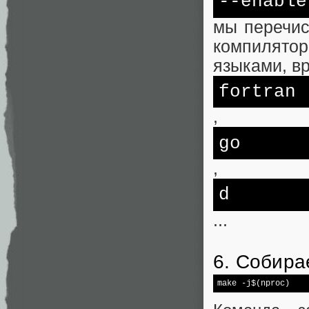
--enable
мы перечис
компилятор
языками, в
fortran
,
go
,
d
...
6. Собира
make -j$(nproc)