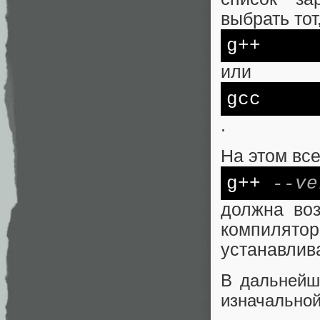
выбрать тот
g++
или
gcc
.
На этом вс
g++
--ve
должна во
компилят
устанавлив
В дальнейш
изначальной