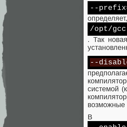
--prefix
определяет,
/opt/
gcc
. Так нова
установлен
--disabl
предпола
компилятор
системой (
компилятор
возможные 
В