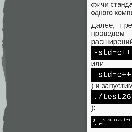
фичи станда
одного комп
Далее, пр
проведе
расширений
-std
=c++
или
-std
=c++
) и запусти
./
test
26
):
g++ -std=c++26 
test
./
test
26