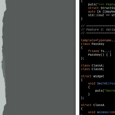
{

puts
(
"=== Featu
struct
 StructS1
auto
 [A [[maybe
std
::
cout
 << 
st
}

// ================
// Feature 3: Varia
// ================
template
<
typename
class
 Passkey

{

friend
 Ts...;

    Passkey() { }

};

class
class
 ClassB;

struct
 Widget

{

void
Secret
(Pas
{

puts
(
"Secre
    }

};

struct
 ClassA

{

void
Access
(
con