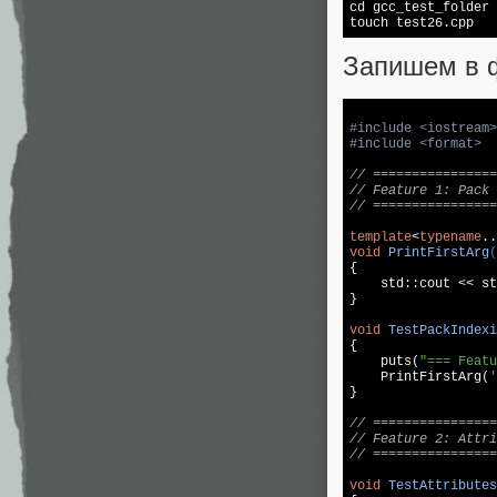
cd
 gcc_
test
_folder

touch 
test
26.cpp
Запишем в 
#
include
<iostream>
#
include
<format>
// ================
// Feature 1: Pack 
// ================
template
<
typename
void
PrintFirstArg
(
{

std
::
cout
 << 
st
}

void
TestPackIndexi
{

puts
(
"=== Featu
    PrintFirstArg(
'
}

// ================
// Feature 2: Attri
// ================
void
TestAttributes