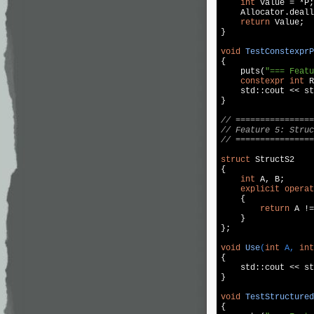
int
 Value = *P;

    Allocator.deall
return
 Value;

}

void
TestConstexprP
{

puts
(
"=== Featu
constexpr
int
 R
std
::
cout
 << 
st
}

// ================
// Feature 5: Struc
// ================
struct
 StructS2

{

int
 A, B;

explicit
operat
{

return
 A !=
    }

};

void
Use
(
int
 A, 
int
{

std
::
cout
 << 
st
}

void
TestStructured
{
