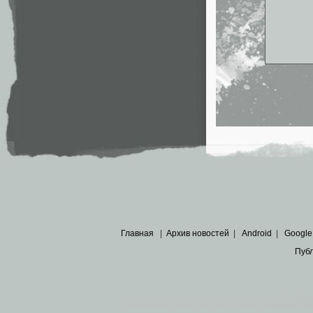
Главная
|
Архив новостей
|
Android
|
Google
Пуб
Все пра
Основными материалами сайта являются
архивные ко