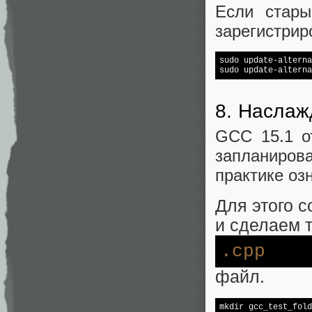
Если стары
зарегистрир
sudo update-alterna
sudo update-alterna
8. Насла
GCC 15.1 о
запланиров
практике оз
Для этого 
и сделаем 
.cpp
файл.
mkdir gcc_
test