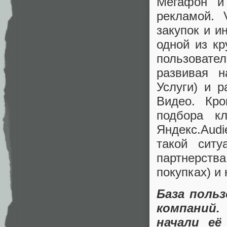
Мегафон и
рекламой. 
закупок и и
одной из к
пользовате
развивая н
Услуги) и 
Видео. Кро
подбора к
Яндекс.Aud
такой ситу
партнерств
покупках) и
База поль
компаний.
начали её