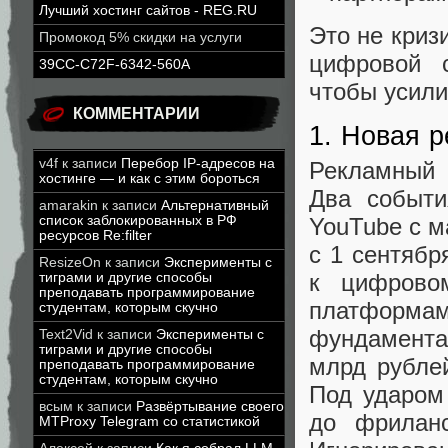
Лучший хостинг сайтов - REG.RU
Это не криз
Промокод 5% скидки на услуги
цифровой с
39CC-C72F-6342-560A
чтобы усил
КОММЕНТАРИИ
1. Новая 
v4f
к записи
Перебор IP-адресов на
Рекламный 
хостинге — и как с этим бороться
Два событи
amarakin
к записи
Альтернативный
YouTube с м
список заблокированных в РФ
ресурсов Re:filter
с 1 сентябр
ResizeOn
к записи
Эксперименты с
к цифрово
тиграми и другие способы
преподавать программирование
платформ
студентам, которым скучно
фундамента
Text2Vid
к записи
Эксперименты с
тиграми и другие способы
млрд рубле
преподавать программирование
студентам, которым скучно
Под ударом
всым
к записи
Развёртывание своего
до фриланс
MTProxy Telegram со статистикой