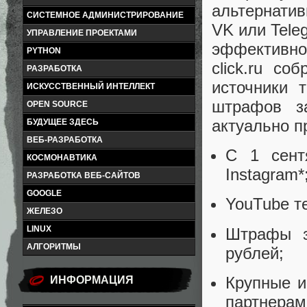
альтернати
СИСТЕМНОЕ АДМИНИСТРИРОВАНИЕ
VK или Tele
УПРАВЛЕНИЕ ПРОЕКТАМИ
эффективно
PYTHON
click.ru с
РАЗРАБОТКА
источники 
ИСКУССТВЕННЫЙ ИНТЕЛЛЕКТ
штрафов з
OPEN SOURCE
актуально п
БУДУЩЕЕ ЗДЕСЬ
ВЕБ-РАЗРАБОТКА
С 1 сент
КОСМОНАВТИКА
Instagram*
РАЗРАБОТКА ВЕБ-САЙТОВ
GOOGLE
YouTube т
ЖЕЛЕЗО
LINUX
Штрафы з
АЛГОРИТМЫ
рублей;
Крупные и
ИНФОРМАЦИЯ
партнерам