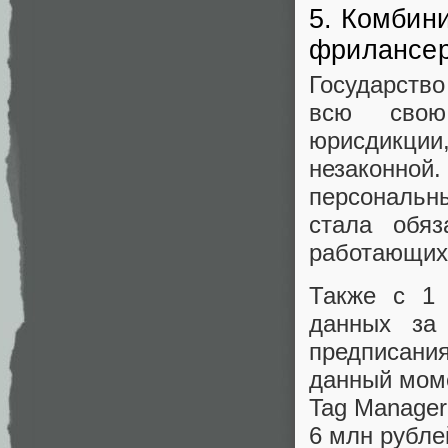
5. Комбин
фрилансер
Государств
всю свою 
юрисдикци
незаконной.
персональн
стала обяз
работающих
Также с 1 
данных за
предписани
данный моме
Tag Manager
6 млн рубле