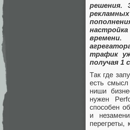
решения. 
рекламны
пополнен
настройка
времени
агрегато
трафик уж
получая 1 
Так где зап
есть смысл 
ниши бизне
нужен Perf
способен об
и незамен
перегреты, 