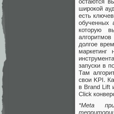
остаются в
широкой ау
есть ключев
обученных 
которую в
алгоритмов
долгое врем
маркетинг 
инструмент
запуски в п
Там алгори
свои KPI. К
в Brand Lift
Click конвер
*Meta пр
территории