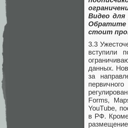
ограничен
Видео для
Обратите 
стоит про
3.3 Ужесточ
вступили 
ограничива
данных. Но
за направ
первичног
регулирова
Forms, Maps
YouTube, по
в РФ. Кроме
размещен