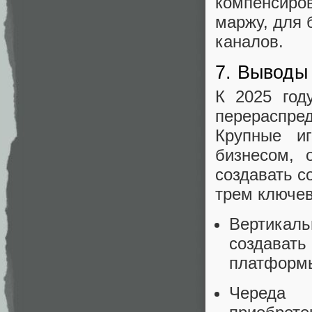
компенсиров
маржу, для 
каналов.
7. Выводы
К 2025 год
перераспре
Крупные и
бизнесом, 
создавать с
трем ключе
Вертикал
создава
платформ
Череда 