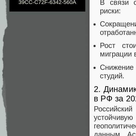
В связи 
39CC-C72F-6342-560A
риски:
Сокращен
отработан
Рост сто
миграции 
Снижение 
студий.
2. Динами
в РФ за 20
Российски
устойчиву
геополитиче
данным Ас