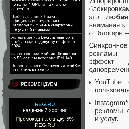
Игнорирова
Алексей
к записи
Как я собрал LLM-
печку на 4 GPU, и на что она
блокировка
способна
это
любая
Любовь
к записи
Huawei
официально представила
внимания к п
HarmonyOS 7: какие смартфоны
получат её первыми
от блогера 
Артем
к записи
Бесплатные боты,
чтобы раздеть девушку по фото в
Синхронное
2024
рекламы —
sasha
к записи
Майнинг биткоинов
на 55-летнем ветеране IBM 1401
эффект д
Roman
к записи
Реализация ModBus
одновремен
RTU Slave на stm32
YouTube 
РЕКОМЕНДУЕМ
пользоват
Instagram
REG.RU
рекламы, 
надежный хостинг
и услуг.
Промокод на скидку 5%
REG.RU