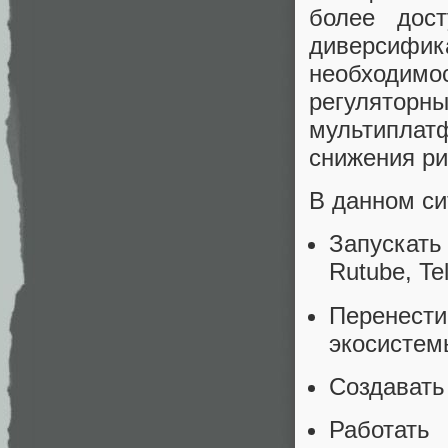
более дост
диверсифи
необходим
регулят
мультиплат
снижения ри
В данном си
Запускат
Rutube, Te
Перенес
экосистем
Создавать
Работать