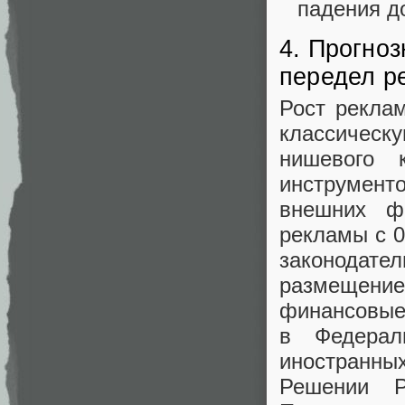
падения д
4. Прогноз
передел р
Рост реклам
классичес
нишевого 
инструмен
внешних ф
рекламы с 0
законодат
размещен
финансовые
в Федера
иностранны
Решении 