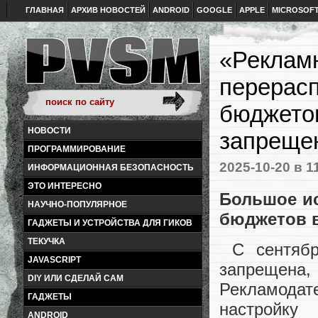
ГЛАВНАЯ
АРХИВ НОВОСТЕЙ
ANDROID
GOOGLE
APPLE
MICROSOF
«Рекламн
перерасп
бюджетов
НОВОСТИ
запреще
ПРОГРАММИРОВАНИЕ
2025-10-20
в 1
ИНФОРМАЦИОННАЯ БЕЗОПАСНОСТЬ
ЭТО ИНТЕРЕСНО
Большое и
НАУЧНО-ПОПУЛЯРНОЕ
бюджетов в
ГАДЖЕТЫ И УСТРОЙСТВА ДЛЯ ГИКОВ
ТЕКУЧКА
С сентябр
JAVASCRIPT
запрещена
DIY ИЛИ СДЕЛАЙ САМ
Рекламодат
ГАДЖЕТЫ
настройк
ANDROID