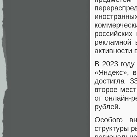
перераспре
иностранных
коммерчес
российских
рекламной 
активности в
В 2023 году
«Яндекс», 
достигла 3
второе мест
от онлайн-р
рублей.
Особого вн
структуры р
региональн