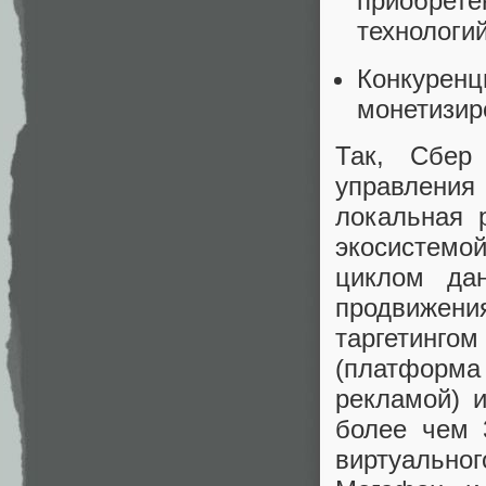
приобрет
технологий
Конкурен
монетизир
Так, Сбер
управлени
локальная р
экосистемо
циклом да
продвижен
таргетинго
(платформ
рекламой) и
более чем 
виртуально