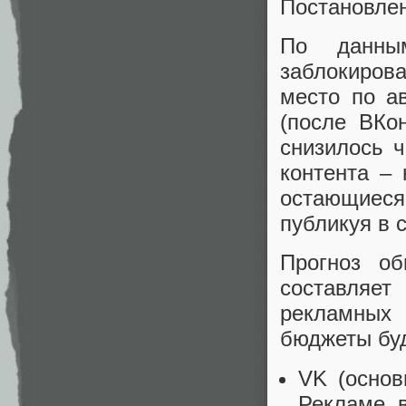
Постановлен
По данным
заблокиров
место по а
(после ВКон
снизилось 
контента – 
остающиеся
публикуя в 
Прогноз о
составляе
рекламных 
бюджеты бу
VK (основ
Рекламе, 