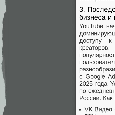
3. Послед
бизнеса и 
YouTube на
доминирую
доступу к
креаторов
популярн
пользоват
разнообрази
с Google A
2025 года Y
по ежедневн
России. Как
VK Видео 