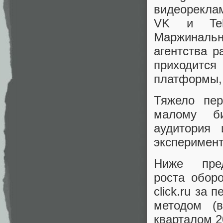
видеореклам
VK и Tel
Маржиналь
агентства р
приходитс
платформы, 
Тяжело пер
малому би
аудитория
эксперимен
Ниже пре
роста обор
click.ru за
методом (
кварталом 2