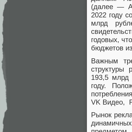
(далее — А
2022 году с
млрд руб
свидетельс
годовых, чт
бюджетов и
Важным тре
структуры 
193,5 млрд
году. Поло
потреблени
VK Видео, R
Рынок рекла
динамичны
предметом