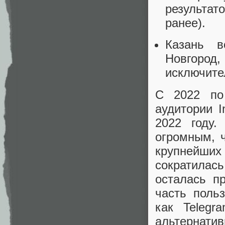
результат
ранее).
Казань в
Новгоро
исключите
C 2022 по
аудитории I
2022 году.
огромным, 
крупнейши
сократилась
осталась п
часть поль
как Telegr
альтернатив