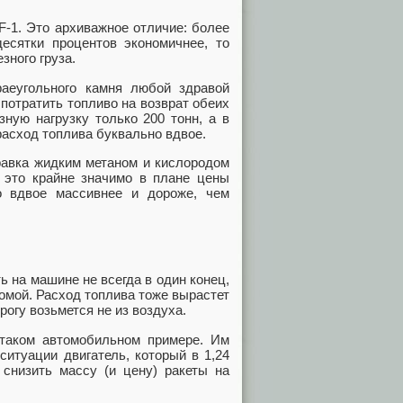
 F-1. Это архиважное отличие: более
есятки процентов экономичнее, то
зного груза.
раеугольного камня любой здравой
потратить топливо на возврат обеих
зную нагрузку только 200 тонн, а в
расход топлива буквально вдвое.
равка жидким метаном и кислородом
о это крайне значимо в плане цены
но вдвое массивнее и дороже, чем
ь на машине не всегда в один конец,
домой. Расход топлива тоже вырастет
рогу возьмется не из воздуха.
 таком автомобильном примере. Им
ситуации двигатель, который в 1,24
 снизить массу (и цену) ракеты на