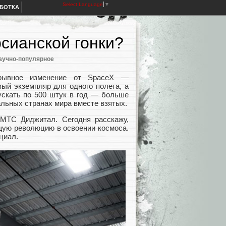
Select Language
▼
АБОТКА
рсианской гонки?
аучно-популярное
ывное изменение от SpaceX —
вый экземпляр для одного полета, а
ускать по 500 штук в год — больше
альных странах мира вместе взятых.
МТС Диджитал. Сегодня расскажу,
щую революцию в освоении космоса.
циал.