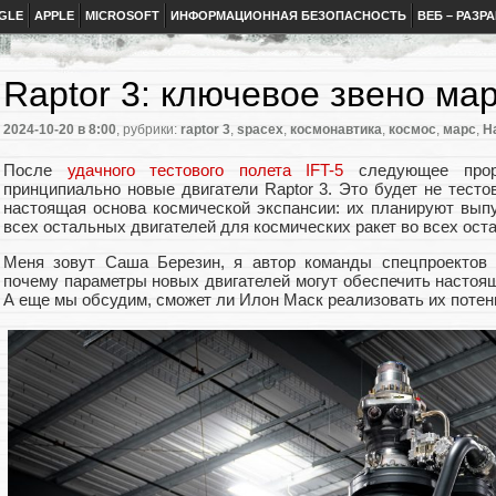
GLE
APPLE
MICROSOFT
ИНФОРМАЦИОННАЯ БЕЗОПАСНОСТЬ
ВЕБ – РАЗР
Raptor 3: ключевое звено ма
2024-10-20
в 8:00
, рубрики:
raptor 3
,
spacex
,
космонавтика
,
космос
,
марс
,
Н
После
удачного тестового полета IFT-5
следующее прор
принципиально новые двигатели Raptor 3. Это будет не тесто
настоящая основа космической экспансии: их планируют вып
всех остальных двигателей для космических ракет во всех ост
Меня зовут Саша Березин, я автор команды спецпроектов 
почему параметры новых двигателей могут обеспечить настоя
А еще мы обсудим, сможет ли Илон Маск реализовать их потен