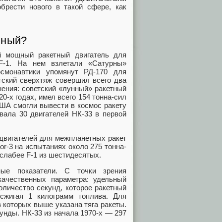
брести нового в такой сфере, как
чный?
й мощный ракетный двигатель для
F-1. На нем взлетали «Сатурны»
осмонавтики упомянут РД-170 для
тский сверхтяж совершил всего два
внения: советский «лунный» ракетный
0-х годах, имел всего 154 тонна-сил
 США смогли вывести в космос ракету
овала 30 двигателей НК-33 в первой
 двигателей для межпланетных ракет
or-3 на испытаниях около 275 тонна-
 слабее F-1 из шестидесятых.
ые показатели. С точки зрения
ачественных параметра: удельный
оличество секунд, которое ракетный
 сжигая 1 килограмм топлива. Для
 которых выше указана тяга ракеты.
унды. НК-33 из начала 1970-х — 297