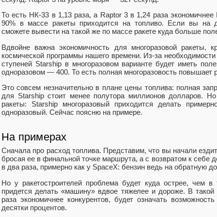
То есть НК-33 в 1,13 раза, а Raptor 3 в 1,24 раза экономичнее
90% в массе ракеты приходится на топливо. Если вы на д
сможете вывести на такой же по массе ракете куда больше поле
Вдвойне важна экономичность для многоразовой ракеты, к
космической программы нашего времени. Из-за необходимости 
ступеней Starship в многоразовом варианте будет иметь поле
одноразовом — 400. То есть полная многоразовость повышает 
Это совсем незначительно в плане цены топлива: полная зап
для Starship стоит менее полутора миллионов долларов. Н
ракеты: Starship многоразовый приходится делать пример
одноразовый. Сейчас поясню на примере.
На примерах
Сначала про расход топлива. Представим, что вы начали ездит
бросая ее в финальной точке маршрута, а с возвратом к себе 
в два раза, примерно как у SpaceX: бензин ведь на обратную до
Но у ракетостроителей проблема будет куда острее, чем в
придется делать «машину» вдвое тяжелее и дороже. В такой 
раза экономичнее конкурентов, будет означать возможность
десятки процентов.