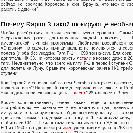
сейчас не времена Королева и фон Брауна, что можно изо
ракетные движки?
Почему Raptor 3 такой шокирующе необы
Чтобы разобраться в этом, сперва нужно сравнить. Самы
сверхтяжелых ракет, доставлявших людей в космос, — 
американской лунной программы. Любители российской к
«Энергии», но расчеты принципиально не поменяются, а сове
полета (и оба без людей). Тяга F-1 — 690 тонна-сил. Для сра
двигатель НК-33, на котором ракеты
летали
в космос даже в 202
тяги. Неудивительно, что всего на пяти F-1 в первой ступени
для полета на Луну. Сравните: королевская ракета Н-1 треб
ступени.
Как Raptor 3
и основанный на нем Starship смотрятся на фоне
прошлого века? На первый взгляд, скромновато: пока тяга Rapt
сил, и даже перспективная цель —
всего
326 тонна-сил. В разы
Кроме количественных, очень важны еще и качественн
«потребителя» — ракеты — у ее двигателя два главных к
импульс и тяговооруженность. Удельный импульс тут — это к
двигатель сможет поддерживать тягу в 1 килограмм-силу,
любителей СИ — 1 килограмм-сила эквивалентен 9,8 ньютон, в
F-1 из 1960-х на уровне моря
имел
удельный импульс в 263 сек
секунд. Raptor 3 на уровне моря — 327 секунд.