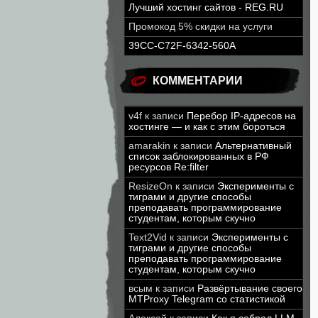
Лучший хостинг сайтов - REG.RU
Промокод 5% скидки на услуги
39CC-C72F-6342-560A
КОММЕНТАРИИ
v4f
к записи
Перебор IP-адресов на
хостинге — и как с этим бороться
amarakin
к записи
Альтернативный
список заблокированных в РФ
ресурсов Re:filter
ResizeOn
к записи
Эксперименты с
тиграми и другие способы
преподавать программирование
студентам, которым скучно
Text2Vid
к записи
Эксперименты с
тиграми и другие способы
преподавать программирование
студентам, которым скучно
всым
к записи
Развёртывание своего
MTProxy Telegram со статистикой