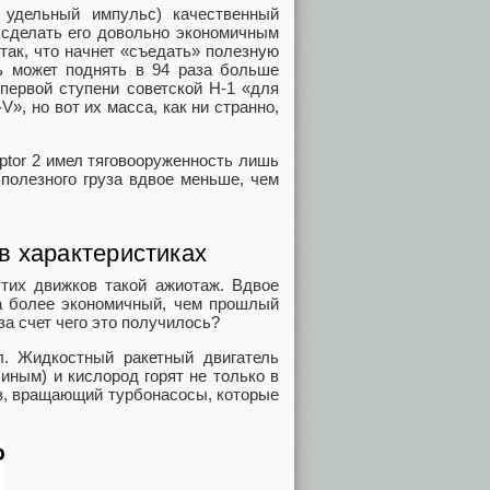
 удельный импульс) качественный
 сделать его довольно экономичным
 так, что начнет «съедать» полезную
ть может поднять в 94 раза больше
первой ступени советской Н-1 «для
», но вот их масса, как ни странно,
ptor 2 имел тяговооруженность лишь
т полезного груза вдвое меньше, чем
в характеристиках
этих движков такой ажиотаж. Вдвое
за более экономичный, чем прошлый
за счет чего это получилось?
. Жидкостный ракетный двигатель
 иным) и кислород горят не только в
газ, вращающий турбонасосы, которые