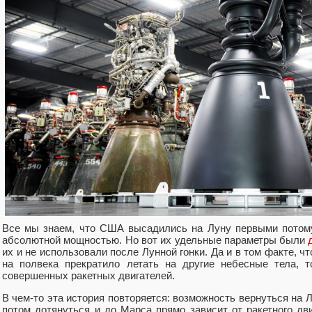
Все мы знаем, что США высадились на Луну первыми потому
абсолютной мощностью. Но вот их удельные параметры были
их и не использовали после Лунной гонки. Да и в том факте, ч
на полвека прекратило летать на другие небесные тела, 
совершенных ракетных двигателей.
В чем-то эта история повторяется: возможность вернуться на Лу
потом дотянуться и до Марса прямо зависит от ракетного дв