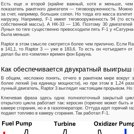
Есть еще и второй (крайне важный, хотя и меньше, чем
показатель ракетного двигателя — тяговооруженность. Можно
за счет, например, больших сопел. Но тогда его масса взлетит
нагрузку. Например, F-1 имеет тяговооруженность 94 (то ес
собственной массы). А НК-33 — 136. Поэтому 30 двигателей 
Луны» по тяге существенно превосходили пять F-1 у «Сатурна-V
была меньше.
Raptor в этом смысле смотрятся более чем прилично. Если Ra
в 141,1, то Raptor 3 — уже в 183,6. То есть он «отъедает» о
делал бы его «земляк» времен фон Брауна.
Как обеспечивается двукратный выигрыш 
В общем, несложно понять, отчего в ракетном мире вокруг 
более легкий (на единицу мощности), но при этом в 1,24 ра
лунный двигатель, Raptor 3 выглядит настоящим прорывом. Но 
Ключевая фраза здесь одна: полнопоточный закрытый цикл
открытого цикла работает так: керосин (горючее может быть и
камере сгорания, но и в газогенераторе. Оттуда идет горячий 
подают топливо в камеру сгорания. Так работал F-1.