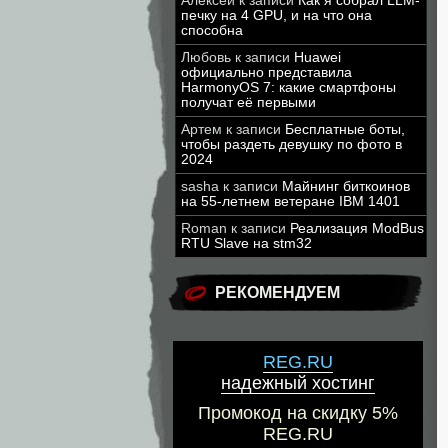
Алексей
к записи
Как я собрал LLM-
печку на 4 GPU, и на что она
способна
Любовь
к записи
Huawei
официально представила
HarmonyOS 7: какие смартфоны
получат её первыми
Артем
к записи
Бесплатные боты,
чтобы раздеть девушку по фото в
2024
sasha
к записи
Майнинг биткоинов
на 55-летнем ветеране IBM 1401
Roman
к записи
Реализация ModBus
RTU Slave на stm32
РЕКОМЕНДУЕМ
REG.RU
надежный хостинг
Промокод на скидку 5%
REG.RU