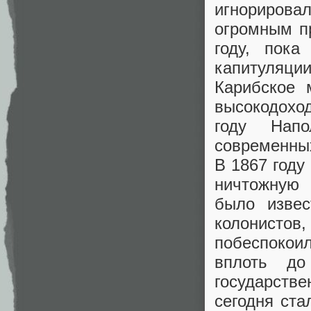
игнорирова
огромным п
году, пок
капитуляци
Карибское 
высокодохо
году Напо
современны
В 1867 году
ничтожную 
было извес
колонисто
побеспокои
вплоть до
государств
сегодня ста