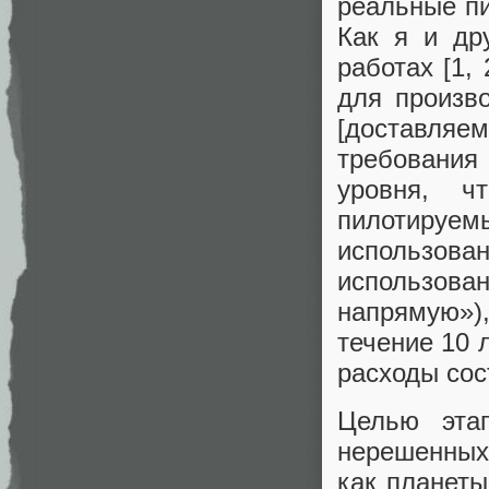
реальные пи
Как я и др
работах [1,
для произво
[доставляе
требования
уровня, ч
пилотируем
использова
использов
напрямую»),
течение 10 
расходы сос
Целью эта
нерешенных
как планеты