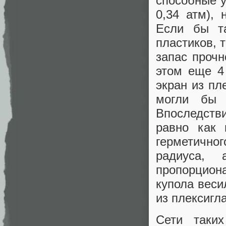
способные у
0,34 атм),
Если бы та
пластиков, 
запас прочн
этом еще 4
экран из пл
могли бы 
Впоследств
равно как 
герметично
радиуса, 
пропорцион
купола веси
из плексигла
Сети таки