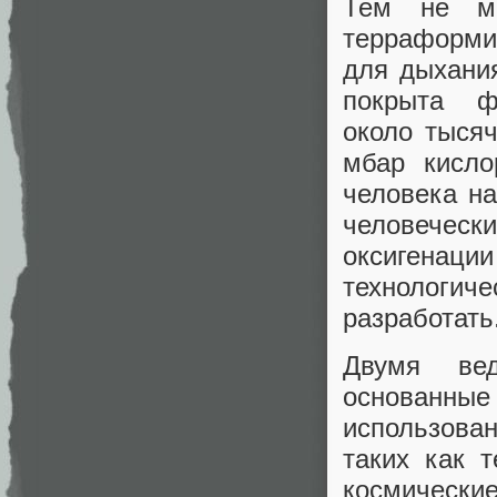
Тем не ме
терраформи
для дыхания
покрыта ф
около тыся
мбар кисло
человека на
человечески
оксигенаци
технологи
разработать
Двумя вед
основанны
использова
таких как 
космически