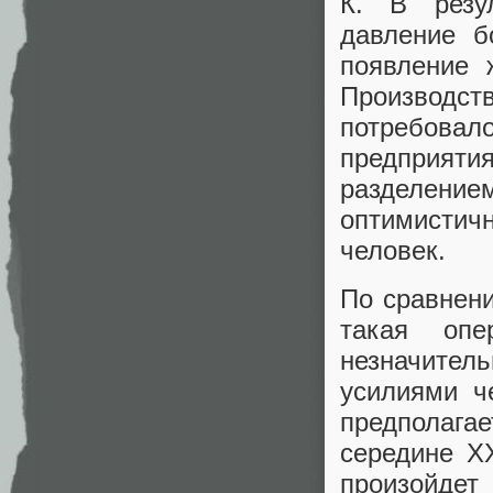
К. В резу
давление б
появление 
Производс
потребова
предприяти
разделение
оптимистич
человек.
По сравнен
такая оп
незначител
усилиями ч
предполага
середине XX
произойдет