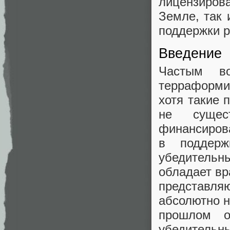
лицензиров
Земле, так 
поддержки р
Введение
Частым во
терраформир
хотя такие 
не сущес
финансиров
в поддерж
убедительн
обладает вр
представля
абсолютно н
прошлом о
убедительны