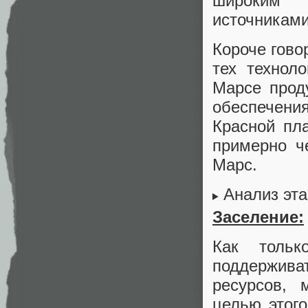
широким 
источниками
Короче гово
тех технол
Марсе прод
обеспечени
Красной пл
примерно ч
Марс.
Анализ эта
Заселение:
Как тольк
поддержива
ресурсов, 
целью этого