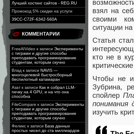
возможност
Лучший хостинг сайтов - REG.RU
взял на себ
Промокод 5% скидки на услуги
своими ко
39CC-C72F-6342-560A
ситуации на
КОММЕНТАРИИ
Статья стал
интересующи
FreeAIVideo
к записи
Эксперименты
с тиграми и другие способы
кто не в ку
преподавать программирование
студентам, которым скучно
критические
Влад
к записи
NAVIS —
многоцелевой быстросборный
Чтобы не и
беспилотный катамаран
Зубрина, 
Азат
к записи
Как я собрал LLM-
печку на 4 GPU, и на что она
спойлер
Пл
способна
понимания 
FileCompare
к записи
Эксперименты
с тиграми и другие способы
изучить кри
преподавать программирование
студентам, которым скучно
Феликс
к записи
База данных
простых чисел до ста миллиардов
The Ec