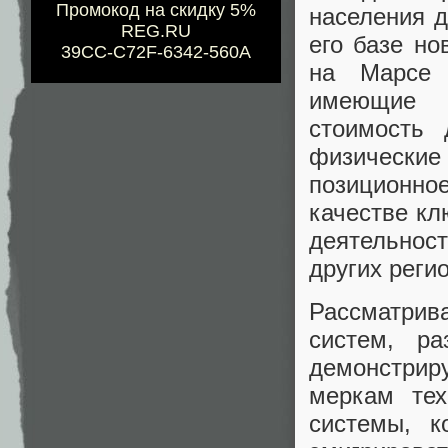
Промокод на скидку 5%
населения д
REG.RU
его базе но
39CC-C72F-6342-560A
на Марсе 
имеющие п
стоимость
физические
позиционное
качестве кл
деятельнос
других реги
Рассматрив
систем, р
демонстриру
меркам тех
системы, 