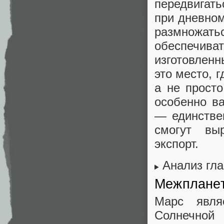
передвигать
при дневном
размножать
обеспечива
изготовлен
это место, 
а не прост
особенно в
— единстве
смогут вы
экспорт.
Анализ гл
Межпланет
Марс явля
Солнечной