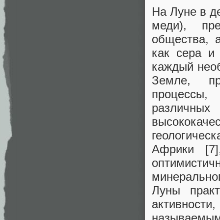
На Луне в д
меди), пр
общества, 
как сера и
каждый необ
Земле, пр
процессы, 
различны
высококач
геологичес
Африки [7
оптимист
минеральног
Луны практ
активности,
называемым