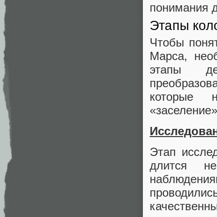
понимания д
Этапы кол
Чтобы поня
Марса, нео
этапы де
преобразов
которые н
«заселение
Исследован
Этап иссле
длится не
наблюдени
проводили
качественн