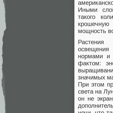
американск
Иными сло
такого кол
крошечную
мощность вс
Растения 
освещения
нормами и 
фактом: эн
выращивани
значимых ма
При этом пр
света на Лу
он не экра
дополнител
ночи, что т