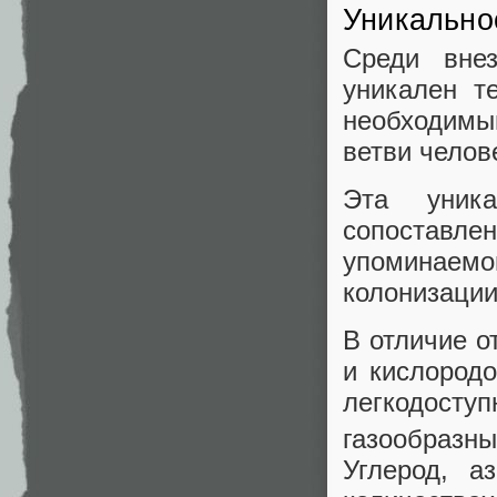
Уникально
Среди вне
уникален т
необходимым
ветви челов
Эта уника
сопоставл
упоминаем
колонизации
В отличие о
и кислородо
легкодост
газообразны
Углерод, а