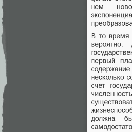
нем ново
экспонен
преобразова
В то время 
вероятно,
государств
первый пла
содержани
несколько с
счет госуд
численнос
существов
жизнеспос
должна бы
самодоста