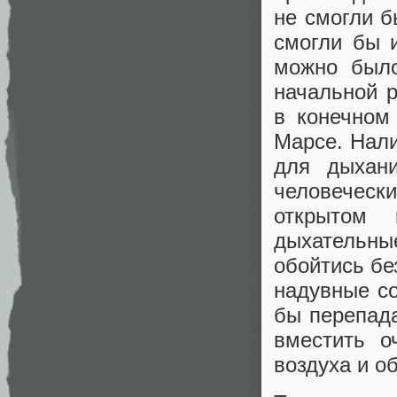
не смогли б
смогли бы и
можно было
начальной р
в конечном
Марсе. Нали
для дыхан
человечес
открытом 
дыхательные
обойтись бе
надувные со
бы перепада
вместить о
воздуха и о