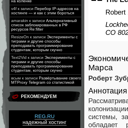
на коленке
v4f
к записи
Перебор IP-адресов на
Robert 
хостинге — и как с этим бороться
amarakin
к записи
Альтернативный
Lockhe
список заблокированных в РФ
ресурсов Re:filter
CO 802
ResizeOn
к записи
Эксперименты с
тиграми и другие способы
преподавать программирование
студентам, которым скучно
Экономиче
Text2Vid
к записи
Эксперименты с
тиграми и другие способы
Марса
преподавать программирование
студентам, которым скучно
Роберт Зуб
всым
к записи
Развёртывание своего
MTProxy Telegram со статистикой
Аннотация
РЕКОМЕНДУЕМ
Рассматри
колонизации
системы, з
REG.RU
надежный хостинг
обладает 