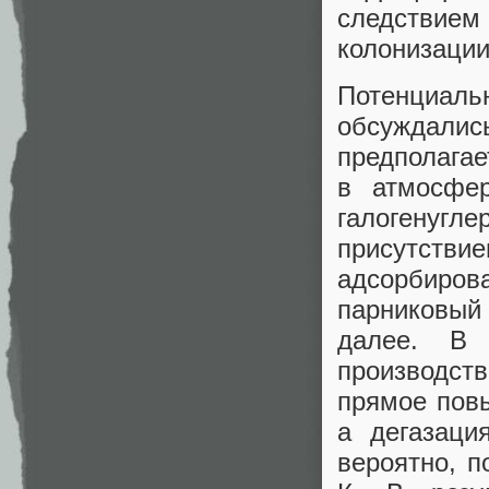
следствием
колонизации
Потенциа
обсуждалис
предполагае
в атмосфер
галогенуг
присутств
адсорбиров
парниковый
далее. В 
производств
прямое пов
а дегазаци
вероятно, 