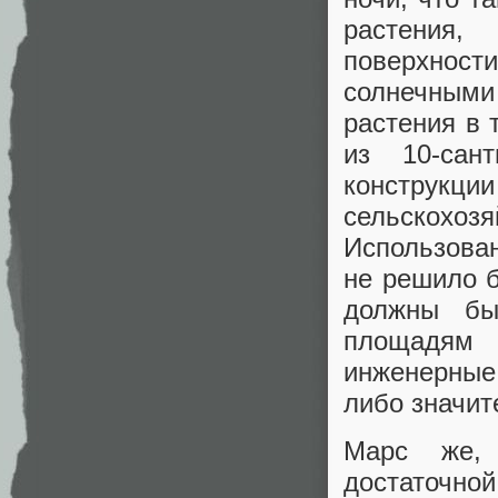
растения,
поверхнос
солнечным
растения в 
из 10-сан
конструк
сельскохо
Использован
не решило б
должны бы
площадям
инженерные
либо значит
Марс же, 
достаточно