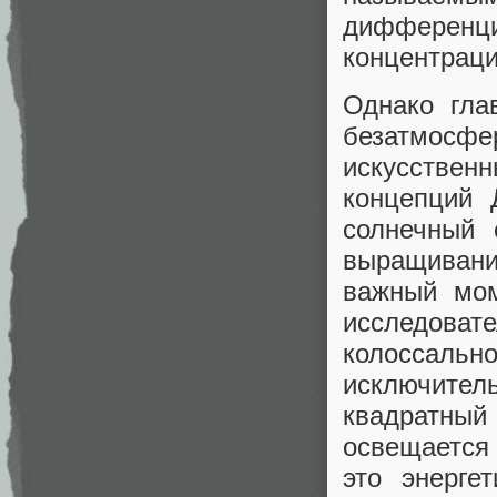
дифферен
концентраци
Однако гла
безатмос
искусствен
концепций 
солнечный 
выращивани
важный мом
исследова
колоссальн
исключите
квадратный
освещается
это энерге