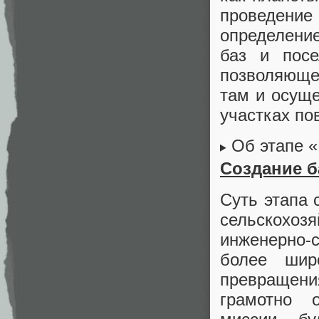
проведение
определени
баз и посе
позволяюще
там и осуще
участках по
Об этапе 
Создание б
Суть этапа 
сельскохо
инженерно-с
более шир
превращени
грамотно о