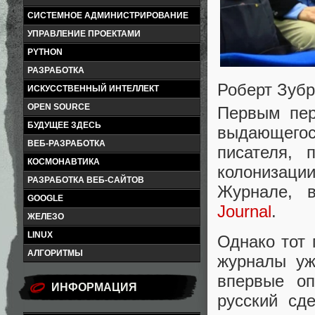
СИСТЕМНОЕ АДМИНИСТРИРОВАНИЕ
УПРАВЛЕНИЕ ПРОЕКТАМИ
PYTHON
РАЗРАБОТКА
Роберт Зубр
ИСКУССТВЕННЫЙ ИНТЕЛЛЕКТ
OPEN SOURCE
Первым пер
БУДУЩЕЕ ЗДЕСЬ
выдающегос
ВЕБ-РАЗРАБОТКА
писателя, 
КОСМОНАВТИКА
колонизац
РАЗРАБОТКА ВЕБ-САЙТОВ
Журнале, 
GOOGLE
Journal
.
ЖЕЛЕЗО
LINUX
Однако тот 
АЛГОРИТМЫ
журналы уж
впервые оп
ИНФОРМАЦИЯ
русский сд