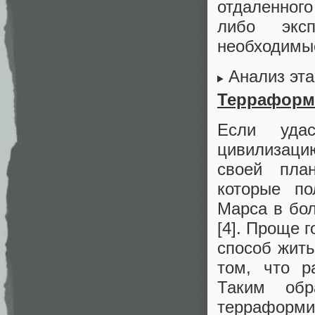
отдаленного
либо эксп
необходимы
Анализ эт
Терраформ
Если удас
цивилизаци
своей пла
которые по
Марса в бол
[4]. Проще 
способ жить
том, что р
Таким обр
терраформи