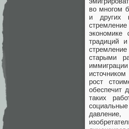
эмигрирова
во многом б
и других 
стремлени
экономике 
традиций и
стремление
старыми р
иммиграции
источником
рост стоим
обеспечит 
таких раб
социальные
давление
изобретат