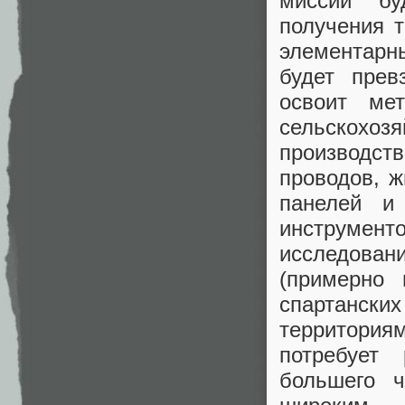
миссии бу
получения т
элементарн
будет прев
освоит ме
сельскохо
производст
проводов, ж
панелей и
инструмен
исследован
(примерно
спартански
территория
потребует 
большего ч