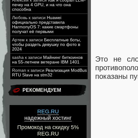
Алексей
к записи
Как я собрал LLM-
печку на 4 GPU, и на что она
способна
Любовь
к записи
Huawei
официально представила
HarmonyOS 7: какие смартфоны
получат её первыми
Артем
к записи
Бесплатные боты,
чтобы раздеть девушку по фото в
2024
Это не сло
sasha
к записи
Майнинг биткоинов
на 55-летнем ветеране IBM 1401
противопол
Roman
к записи
Реализация ModBus
показаны пу
RTU Slave на stm32
РЕКОМЕНДУЕМ
REG.RU
надежный хостинг
Промокод на скидку 5%
REG.RU