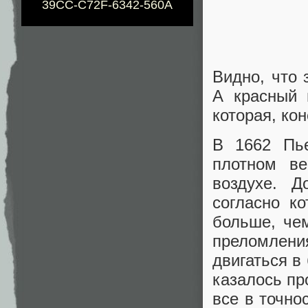
39CC-C72F-6342-560A
Видно, что
А красный 
которая, ко
В 1662 Пье
плотном ве
воздухе. Д
согласно к
больше, че
преломлени
двигаться в
казалось пр
все в точно