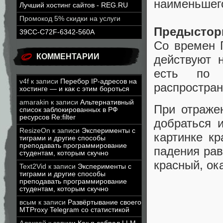
наименьшего
Лучший хостинг сайтов - REG.RU
Промокод 5% скидки на услуги
Предыстор
39CC-C72F-6342-560A
Со времен Г
КОММЕНТАРИИ
действуют 
есть по 
v4f
к записи
Перебор IP-адресов на
распростран
хостинге — и как с этим бороться
amarakin
к записи
Альтернативный
При отраже
список заблокированных в РФ
ресурсов Re:filter
добраться 
ResizeOn
к записи
Эксперименты с
картинке кр
тиграми и другие способы
преподавать программирование
падения рав
студентам, которым скучно
красный, ок
Text2Vid
к записи
Эксперименты с
тиграми и другие способы
преподавать программирование
студентам, которым скучно
всым
к записи
Развёртывание своего
MTProxy Telegram со статистикой