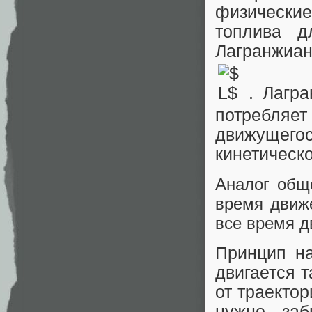
физически
топлива д
Лагранжиан
. Лагр
потребляе
движущегос
кинетическ
Аналог обще
время движе
все время д
Принцип на
двигается т
от траекто
нужно заб