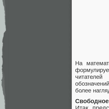
На математ
формулируе
читателей
обозначени
более нагля
Свободное
Итак, пред