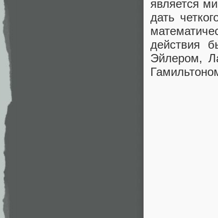
является ми
дать четког
математич
действия б
Эйлером, Л
Гамильтоно