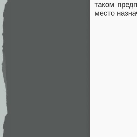
таком предп
место назна