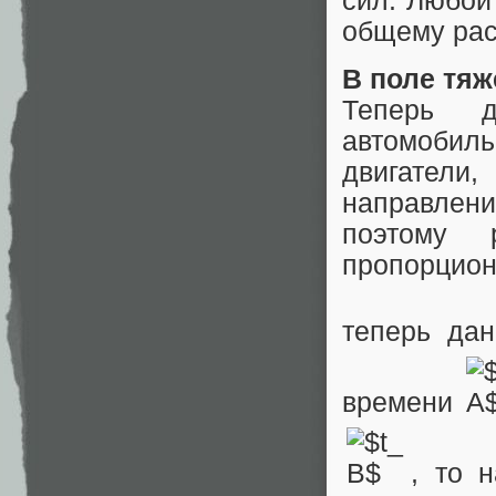
сил. Любой
общему рас
В поле тяж
Теперь д
автомобил
двигатели
направлен
поэтому 
пропорцион
теперь да
времени
, то 