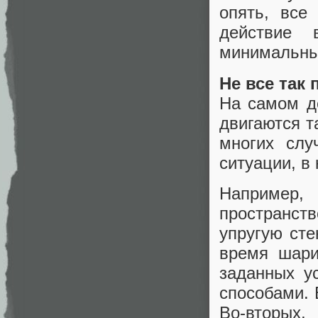
опять, все
действие
минимальн
Не все так 
На самом де
двигаются т
многих слу
ситуации, в
Например,
пространст
упругую сте
время шари
заданных у
способами. 
Во-вторых,