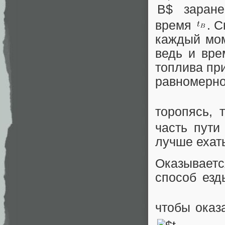
заранее
время
. 
каждый мом
ведь и вре
топлива при
равномерно,
торопясь, 
часть пути
лучше ехат
Оказываетс
способ езд
чтобы оказ