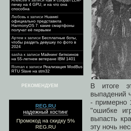
Алексей
к записи
Как я собрал LLM-
печку на 4 GPU, и на что она
способна
Любовь
к записи
Huawei
официально представила
HarmonyOS 7: какие смартфоны
получат её первыми
Артем
к записи
Бесплатные боты,
чтобы раздеть девушку по фото в
2024
sasha
к записи
Майнинг биткоинов
на 55-летнем ветеране IBM 1401
Roman
к записи
Реализация ModBus
RTU Slave на stm32
В итоге э
РЕКОМЕНДУЕМ
выпадений ч
- примерно 
REG.RU
"ошибке иг
надежный хостинг
выпасть кра
Промокод на скидку 5%
эту ночь не
REG.RU