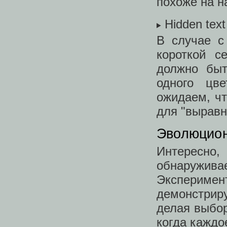
похоже на н
Hidden text
В случае с
короткой с
должно быт
одного цв
ожидаем, чт
для "выравн
Эволюцион
Интересн
обнаруживае
Экспериме
демонстрир
делая выбо
когда каждо