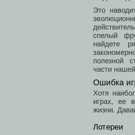
Это наводи
эволюцио
действитель
спелый фр
найдете р
закономерн
полезной с
части нашей
Ошибка иг
Хотя наибо
играх, ее 
жизни. Дава
Лотереи