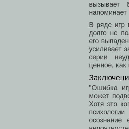
вызывает б
напоминает 
В ряде игр 
долго не п
его выпаден
усиливает з
серии неу
ценное, как 
Заключени
"Ошибка иг
может подв
Хотя это ко
психологи
осознание 
вероятно