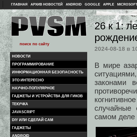
ГЛАВНАЯ
АРХИВ НОВОСТЕЙ
ANDROID
GOOGLE
APPLE
MICROSOF
26 к 1: 
рождение
2024-08-18
в 1
НОВОСТИ
В мире аза
ПРОГРАММИРОВАНИЕ
ситуациями,
ИНФОРМАЦИОННАЯ БЕЗОПАСНОСТЬ
ЭТО ИНТЕРЕСНО
законами в
НАУЧНО-ПОПУЛЯРНОЕ
противореч
ГАДЖЕТЫ И УСТРОЙСТВА ДЛЯ ГИКОВ
когнитивное
ТЕКУЧКА
случайные 
JAVASCRIPT
самом деле 
DIY ИЛИ СДЕЛАЙ САМ
ГАДЖЕТЫ
ANDROID