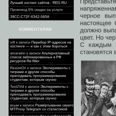
Представь
Лучший хостинг сайтов - REG.RU
напряженная
Промокод 5% скидки на услуги
черное вып
39CC-C72F-6342-560A
настоящее б
должно выпа
КОММЕНТАРИИ
цвет. Но чер
v4f
к записи
Перебор IP-адресов на
С каждым н
хостинге — и как с этим бороться
становятся 
amarakin
к записи
Альтернативный
список заблокированных в РФ
ресурсов Re:filter
ResizeOn
к записи
Эксперименты с
тиграми и другие способы
преподавать программирование
студентам, которым скучно
Text2Vid
к записи
Эксперименты с
тиграми и другие способы
преподавать программирование
студентам, которым скучно
всым
к записи
Развёртывание своего
MTProxy Telegram со статистикой