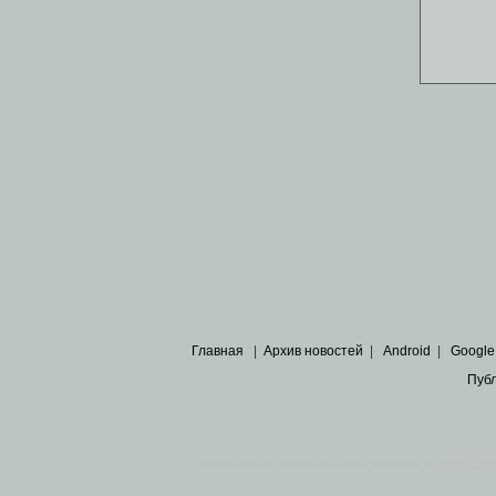
Главная
|
Архив новостей
|
Android
|
Google
Пуб
Все пра
Основными материалами сайта являются
архивные ко