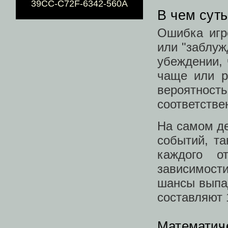
39CC-C72F-6342-560A
В чем сут
Ошибка игр
или "заблуж
убеждении, 
чаще или р
вероятно
соответстве
На самом де
событий, та
каждого о
зависимости
шансы выпад
составляют 
Математич