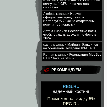
Алексей
к записи
Как я собрал LLM-
печку на 4 GPU, и на что она
способна
Любовь
к записи
Huawei
официально представила
HarmonyOS 7: какие смартфоны
получат её первыми
Артем
к записи
Бесплатные боты,
чтобы раздеть девушку по фото в
2024
sasha
к записи
Майнинг биткоинов
на 55-летнем ветеране IBM 1401
Roman
к записи
Реализация ModBus
RTU Slave на stm32
РЕКОМЕНДУЕМ
REG.RU
надежный хостинг
Промокод на скидку 5%
REG.RU