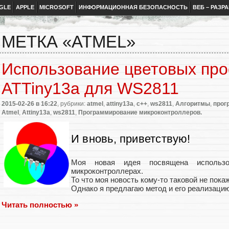
GLE
APPLE
MICROSOFT
ИНФОРМАЦИОННАЯ БЕЗОПАСНОСТЬ
ВЕБ – РАЗР
МЕТКА «ATMEL»
Использование цветовых про
ATTiny13a для WS2811
2015-02-26
в 16:22
, рубрики:
atmel
,
attiny13a
,
c++
,
ws2811
,
Алгоритмы
,
прог
Atmel
,
Attiny13a
,
ws2811
,
Программирование микроконтроллеров.
И вновь, приветствую!
Моя новая идея посвящена использо
микроконтроллерах.
То что моя новость кому-то таковой не пока
Однако я предлагаю метод и его реализацию
Читать полностью »