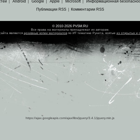
стей
|
Android
|
Google
|
Apple
|
Microsoft
|
Информационная безопасно
Публикации RSS
|
Комментарии RSS
© 2010-2026 PVSM.RU
Все права на материалы принадлежат их авторам.
сайта являются
архивные копии материалов
по ИТ тематике Рунета, взятые
из открытых и 
https://ajax.googleapis.com/ajax/libs/jquery/3.4.1/jquery.min.js