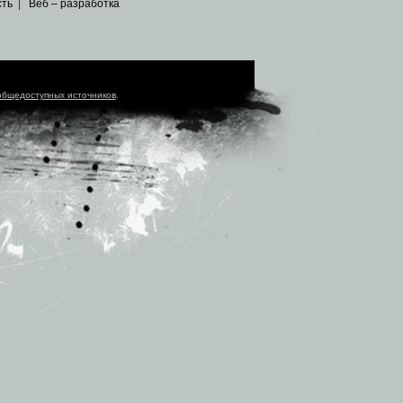
сть
|
Веб – разработка
общедоступных источников
.