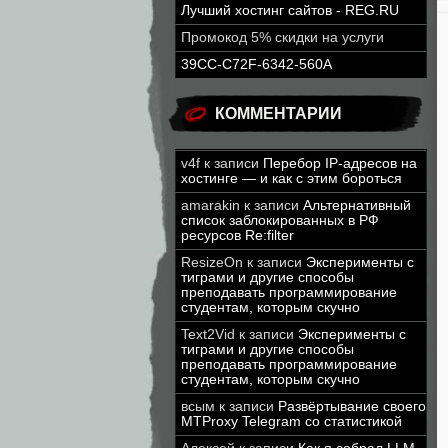
Лучший хостинг сайтов - REG.RU
Промокод 5% скидки на услуги
39CC-C72F-6342-560A
КОММЕНТАРИИ
v4f
к записи
Перебор IP-адресов на
хостинге — и как с этим бороться
amarakin
к записи
Альтернативный
список заблокированных в РФ
ресурсов Re:filter
ResizeOn
к записи
Эксперименты с
тиграми и другие способы
преподавать программирование
студентам, которым скучно
Text2Vid
к записи
Эксперименты с
тиграми и другие способы
преподавать программирование
студентам, которым скучно
всым
к записи
Развёртывание своего
MTProxy Telegram со статистикой