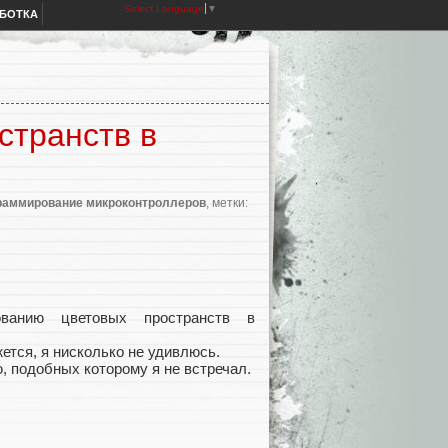
Select Language
▼
АБОТКА
странств в
раммирование микроконтроллеров
, метки:
ванию цветовых пространств в
жется, я нисколько не удивлюсь.
, подобных которому я не встречал.