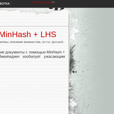
Select Language
▼
АБОТКА
 MinHash + LHS
ритмы
,
похожие множества
, метки:
jaccard
,
ожие документы с помощью MinHash +
«Википедии» изобилует ужасающим