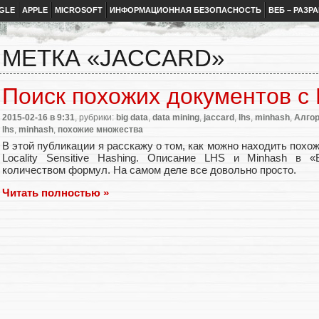
GLE
APPLE
MICROSOFT
ИНФОРМАЦИОННАЯ БЕЗОПАСНОСТЬ
ВЕБ – РАЗР
МЕТКА «JACCARD»
Поиск похожих документов с
2015-02-16
в 9:31
, рубрики:
big data
,
data mining
,
jaccard
,
lhs
,
minhash
,
Алго
lhs
,
minhash
,
похожие множества
В этой публикации я расскажу о том, как можно находить пох
Locality Sensitive Hashing. Описание LHS и Minhash в 
количеством формул. На самом деле все довольно просто.
Читать полностью »