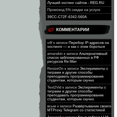
Лучший хостинг сайтов - REG.RU
Промокод 5% скидки на услуги
39CC-C72F-6342-560A
КОММЕНТАРИИ
v4f
к записи
Перебор IP-адресов на
хостинге — и как с этим бороться
amarakin
к записи
Альтернативный
список заблокированных в РФ
ресурсов Re:filter
ResizeOn
к записи
Эксперименты с
тиграми и другие способы
преподавать программирование
студентам, которым скучно
Text2Vid
к записи
Эксперименты с
тиграми и другие способы
преподавать программирование
студентам, которым скучно
всым
к записи
Развёртывание своего
MTProxy Telegram со статистикой