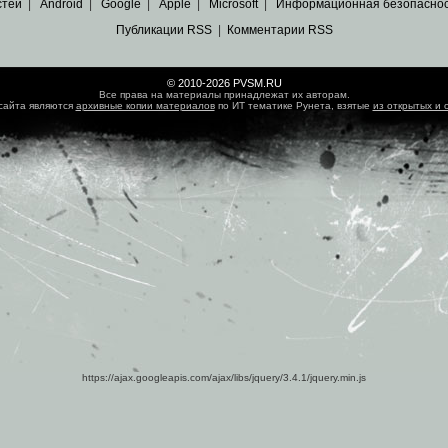
стей
|
Android
|
Google
|
Apple
|
Microsoft
|
Информационная безопасно
Публикации RSS
|
Комментарии RSS
© 2010-2026 PVSM.RU
Все права на материалы принадлежат их авторам.
сайта являются
архивные копии материалов
по ИТ тематике Рунета, взятые
из открытых и 
https://ajax.googleapis.com/ajax/libs/jquery/3.4.1/jquery.min.js