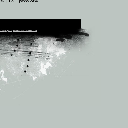
сть
|
Веб – разработка
общедоступных источников
.