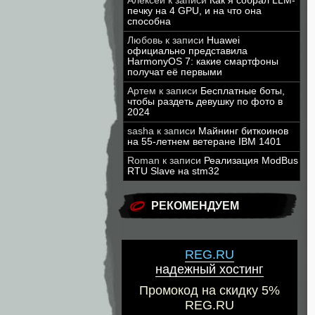
Алексей
к записи
Как я собрал LLM-
печку на 4 GPU, и на что она
способна
Любовь
к записи
Huawei
официально представила
HarmonyOS 7: какие смартфоны
получат её первыми
Артем
к записи
Бесплатные боты,
чтобы раздеть девушку по фото в
2024
sasha
к записи
Майнинг биткоинов
на 55-летнем ветеране IBM 1401
Roman
к записи
Реализация ModBus
RTU Slave на stm32
РЕКОМЕНДУЕМ
REG.RU
надежный хостинг
Промокод на скидку 5%
REG.RU