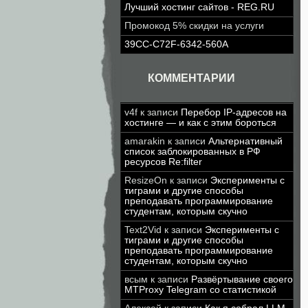
Лучший хостинг сайтов - REG.RU
Промокод 5% скидки на услуги
39CC-C72F-6342-560A
КОММЕНТАРИИ
v4f
к записи
Перебор IP-адресов на
хостинге — и как с этим бороться
amarakin
к записи
Альтернативный
список заблокированных в РФ
ресурсов Re:filter
ResizeOn
к записи
Эксперименты с
тиграми и другие способы
преподавать программирование
студентам, которым скучно
Text2Vid
к записи
Эксперименты с
тиграми и другие способы
преподавать программирование
студентам, которым скучно
всым
к записи
Развёртывание своего
MTProxy Telegram со статистикой