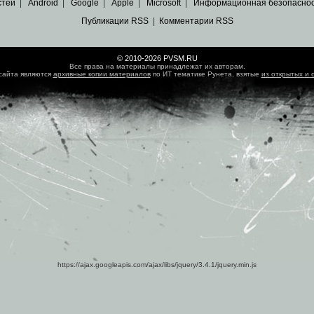
стей
|
Android
|
Google
|
Apple
|
Microsoft
|
Информационная безопасно
Публикации RSS
|
Комментарии RSS
© 2010-2026 PVSM.RU
Все права на материалы принадлежат их авторам.
сайта являются
архивные копии материалов
по ИТ тематике Рунета, взятые
из открытых и 
https://ajax.googleapis.com/ajax/libs/jquery/3.4.1/jquery.min.js