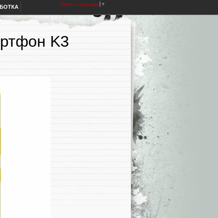
Select Language
▼
АБОТКА
артфон K3