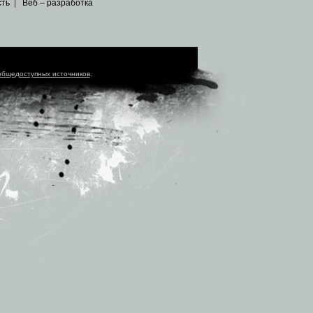
сть
|
Веб – разработка
общедоступных источников
.