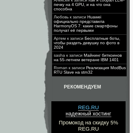
Алексей
к записи
Как я собрал LLM-
печку на 4 GPU, и на что она
способна
Любовь
к записи
Huawei
официально представила
HarmonyOS 7: какие смартфоны
получат её первыми
Артем
к записи
Бесплатные боты,
чтобы раздеть девушку по фото в
2024
sasha
к записи
Майнинг биткоинов
на 55-летнем ветеране IBM 1401
Roman
к записи
Реализация ModBus
RTU Slave на stm32
РЕКОМЕНДУЕМ
REG.RU
надежный хостинг
Промокод на скидку 5%
REG.RU