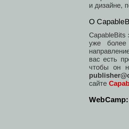
и дизайне, 
O CapableB
CapableBits
уже более
направлени
вас есть пр
чтобы он н
publisher@
сайте
Capab
WebCamp: 