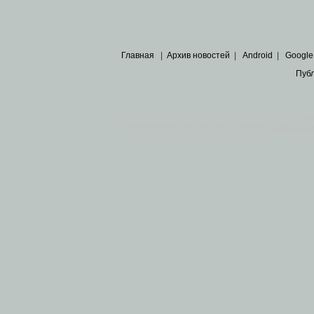
Главная
|
Архив новостей
|
Android
|
Google
Пуб
Все пра
Основными материалами сайта являются
архивные ко