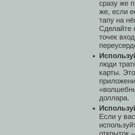
сразу же п
же, если 
тапу на нё
Сделайте 
точек вхо
переусерд
Использу
люди трат
карты. Это
приложени
«волшебны
доллара.
Использу
Если у ва
используй
открыток 