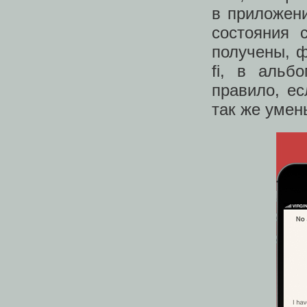
в приложен
состояния
получены, ф
fi, в альб
правило, е
так же умен