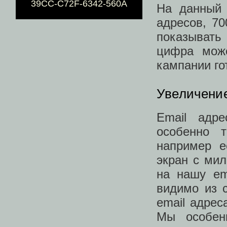
39CC-C72F-6342-560A
На данный 
адресов, 70
показывать 
цифра може
кампании го
Увеличение
Email адре
особенно 
например е
экран с мил
на нашу em
видимо из 
email адре
Мы особен