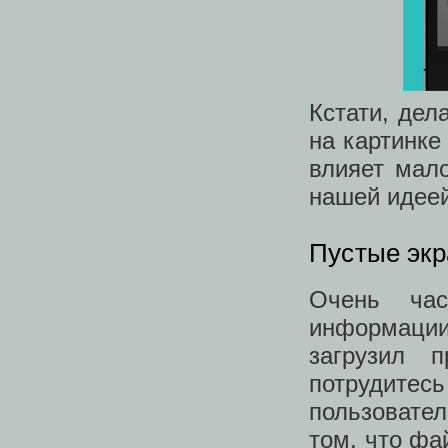
Кстати, дел
на картинке
влияет мало
нашей идеей
Пустые экр
Очень час
информации
загрузил 
потрудитес
пользовате
том, что фа