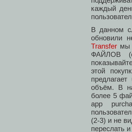
поддержива
каждый ден
пользовател
В данном с
обновили н
Transfer
мы 
ФАЙЛОВ (
показывайте
этой покуп
предлагает 
объём. В н
более 5 фай
app purch
пользовател
(2-3) и не 
переслать и 