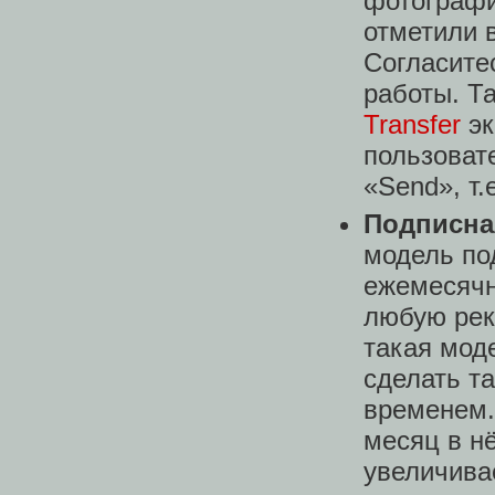
фотографи
отметили в
Согласите
работы. Т
Transfer
эк
пользоват
«Send», т.
Подписна
модель под
ежемесячн
любую рек
такая мод
сделать та
временем.
месяц в н
увеличива