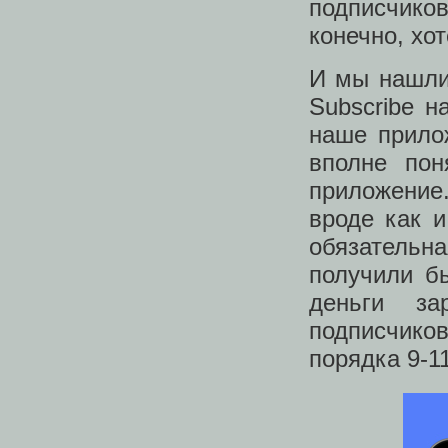
подписчико
конечно, хо
И мы нашли
Subscribe н
наше прило
вполне пон
приложение.
вроде как и
обязательна
получили б
деньги за
подписчико
порядка 9-1