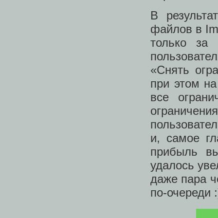
В результа
файлов в Im
только за 
пользовате
«Снять огр
при этом на
все огран
ограничени
пользовател
и, самое г
прибыль вы
удалось уве
даже пара ч
по-очереди :