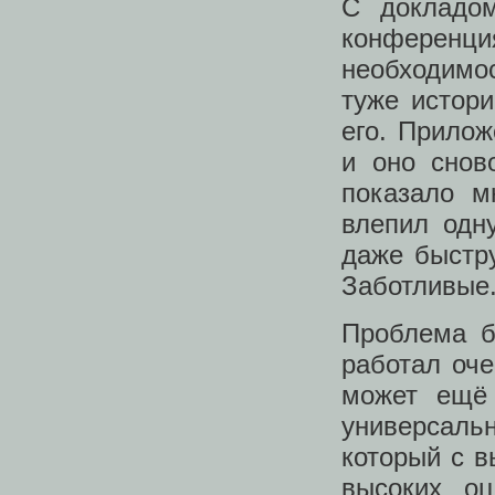
С докладо
конференц
необходимос
туже истори
его. Прилож
и оно снов
показало м
влепил одн
даже быстру
Заботливые
Проблема б
работал оче
может ещё 
универсаль
который с в
высоких оц