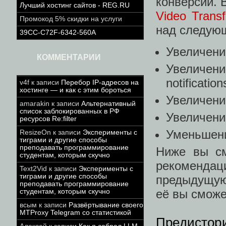
конверсии. 
Лучший хостинг сайтов - REG.RU
Video Transf
Промокод 5% скидки на услуги
над следую
39CC-C72F-6342-560A
Увеличени
КОММЕНТАРИИ
Увеличени
notification
v4f
к записи
Перебор IP-адресов на
хостинге — и как с этим бороться
Увеличени
amarakin
к записи
Альтернативный
список заблокированных в РФ
Увеличени
ресурсов Re:filter
Уменьшени
ResizeOn
к записи
Эксперименты с
тиграми и другие способы
преподавать программирование
Ниже вы см
студентам, которым скучно
рекоменда
Text2Vid
к записи
Эксперименты с
тиграми и другие способы
предыдущую
преподавать программирование
её вы cмож
студентам, которым скучно
всым
к записи
Развёртывание своего
MTProxy Telegram со статистикой
Предистор