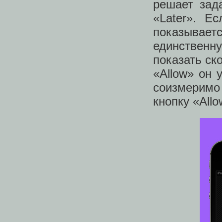
решает зад
«Later». Е
показывает
единственну
показать ск
«Allow» он 
соизмерим
кнопку «All