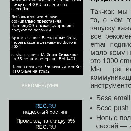
Алексей
к записи
Как я собрал LLM-
печку на 4 GPU, и на что она
способна
Так-как мы
Любовь
к записи
Huawei
то, о чём г
официально представила
HarmonyOS 7: какие смартфоны
запуску каж
получат её первыми
все рекоме
Артем
к записи
Бесплатные боты,
чтобы раздеть девушку по фото в
email подпи
2024
мало кому н
sasha
к записи
Майнинг биткоинов
на 55-летнем ветеране IBM 1401
это 1000 em
Roman
к записи
Реализация ModBus
Мы решил
RTU Slave на stm32
коммуника
инструмент
РЕКОМЕНДУЕМ
База email
REG.RU
База push 
надежный хостинг
Новые пол
Промокод на скидку 5%
сессий — s
REG.RU