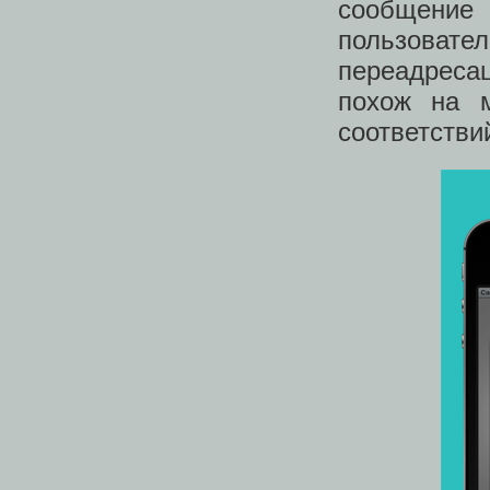
сообщение
пользовате
переадресац
похож на м
соответстви