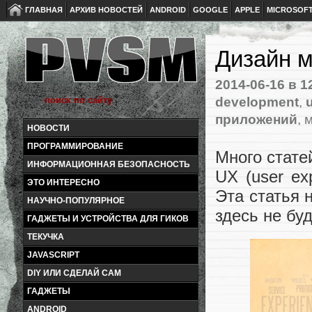
ГЛАВНАЯ
АРХИВ НОВОСТЕЙ
ANDROID
GOOGLE
APPLE
MICROSOF
Дизайн 
2014-06-16
в 1
development
,
u
приложений
, 
НОВОСТИ
ПРОГРАММИРОВАНИЕ
Много стате
ИНФОРМАЦИОННАЯ БЕЗОПАСНОСТЬ
UX (user exp
ЭТО ИНТЕРЕСНО
Эта статья 
НАУЧНО-ПОПУЛЯРНОЕ
здесь не бу
ГАДЖЕТЫ И УСТРОЙСТВА ДЛЯ ГИКОВ
ТЕКУЧКА
JAVASCRIPT
DIY ИЛИ СДЕЛАЙ САМ
ГАДЖЕТЫ
ANDROID