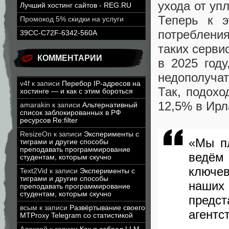
ухода от уп
Лучший хостинг сайтов - REG.RU
Теперь к э
Промокод 5% скидки на услуги
потреблени
39CC-C72F-6342-560A
таких серви
КОММЕНТАРИИ
в 2025 году
недополуча
v4f
к записи
Перебор IP-адресов на
Так, подохо
хостинге — и как с этим бороться
12,5% в Ирл
amarakin
к записи
Альтернативный
список заблокированных в РФ
ресурсов Re:filter
ResizeOn
к записи
Эксперименты с
«Мы пл
тиграми и другие способы
преподавать программирование
ведём
студентам, которым скучно
ключе
Text2Vid
к записи
Эксперименты с
тиграми и другие способы
наших
преподавать программирование
студентам, которым скучно
предст
всым
к записи
Развёртывание своего
агентс
MTProxy Telegram со статистикой