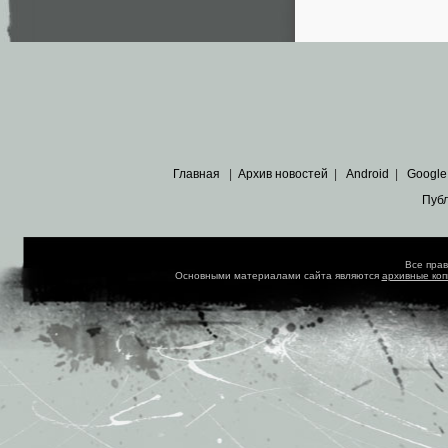
Главная
|
Архив новостей
|
Android
|
Google
Пуб
Все пра
Основными материалами сайта являются
архивные ко