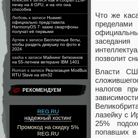
Алексей
к записи
Как я собрал LLM-
печку на 4 GPU, и на что она
способна
Что же каса
Любовь
к записи
Huawei
пределам
официально представила
HarmonyOS 7: какие смартфоны
официальны
получат её первыми
заседания
Артем
к записи
Бесплатные боты,
чтобы раздеть девушку по фото в
интеллектуа
2024
позволит сн
sasha
к записи
Майнинг биткоинов
на 55-летнем ветеране IBM 1401
Власти СШ
Roman
к записи
Реализация ModBus
RTU Slave на stm32
сложившегос
налогов пр
РЕКОМЕНДУЕМ
зависимост
Великобрит
REG.RU
лазейку с И
надежный хостинг
25% подох
Промокод на скидку 5%
попавших в
REG.RU