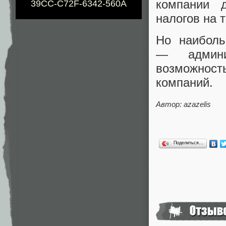
компании д
39CC-C72F-6342-560A
налогов на 
Но наибол
— админи
возможнос
компаний.
Автор: azazelis
Поделиться…