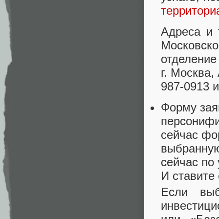
территори
Адреса и
Московск
отделение
г. Москва,
987-0913 
Форму зая
персонифи
сейчас ф
выбранную
сейчас по
И ставите 
Если выб
инвестиц