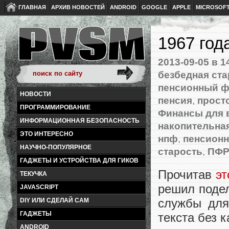
ГЛАВНАЯ
АРХИВ НОВОСТЕЙ
ANDROID
GOOGLE
APPLE
MICROSOF
1967 год
2013-09-05
в 1
безбедная ста
пенсионный 
НОВОСТИ
пенсия
,
прост
ПРОГРАММИРОВАНИЕ
Финансы для 
ИНФОРМАЦИОННАЯ БЕЗОПАСНОСТЬ
накопительная
ЭТО ИНТЕРЕСНО
нпф
,
пенсионн
НАУЧНО-ПОПУЛЯРНОЕ
старость
,
ПФ
ГАДЖЕТЫ И УСТРОЙСТВА ДЛЯ ГИКОВ
Прочитав
эт
ТЕКУЧКА
решил поде
JAVASCRIPT
службы для
DIY ИЛИ СДЕЛАЙ САМ
ГАДЖЕТЫ
текста без к
ANDROID