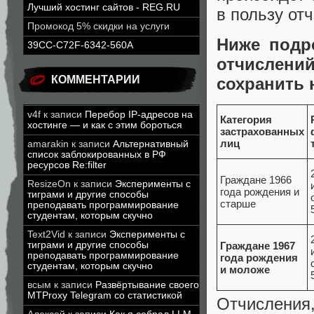
Лучший хостинг сайтов - REG.RU
в пользу от
Промокод 5% скидки на услуги
Ниже подр
39CC-C72F-6342-560A
отчислений
КОММЕНТАРИИ
сохранить 
v4f
к записи
Перебор IP-адресов на
Категория
хостинге — и как с этим бороться
застрахованных
лиц
amarakin
к записи
Альтернативный
список заблокированных в РФ
ресурсов Re:filter
Граждане 1966
ResizeOn
к записи
Эксперименты с
года рождения и
тиграми и другие способы
старше
преподавать программирование
студентам, которым скучно
Text2Vid
к записи
Эксперименты с
тиграми и другие способы
Граждане 1967
преподавать программирование
года рождения
студентам, которым скучно
и моложе
всым
к записи
Развёртывание своего
MTProxy Telegram со статистикой
Отчисления