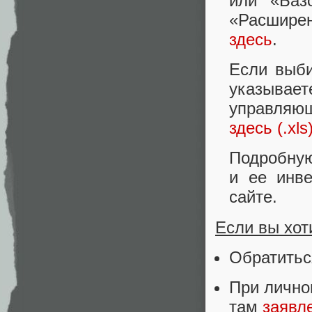
или «Баз
«Расшире
здесь
.
Если выби
указывает
управляю
здесь (.xls
Подробну
и ее инв
сайте.
Если вы хот
Обратитьс
При лично
там
заявл