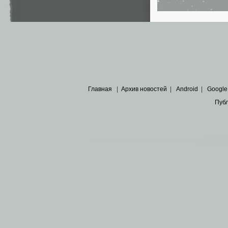
Главная
|
Архив новостей
|
Android
|
Google
Пуб
Все пра
Основными материалами сайта являются
архивные ко