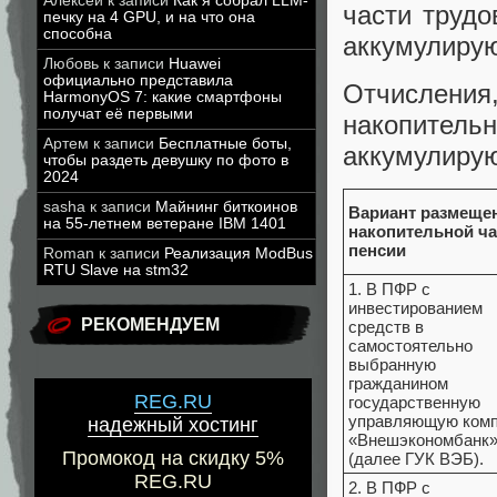
Алексей
к записи
Как я собрал LLM-
части трудо
печку на 4 GPU, и на что она
способна
аккумулирую
Любовь
к записи
Huawei
официально представила
Отчислен
HarmonyOS 7: какие смартфоны
получат её первыми
накопитель
Артем
к записи
Бесплатные боты,
аккумулирую
чтобы раздеть девушку по фото в
2024
sasha
к записи
Майнинг биткоинов
Вариант размеще
на 55-летнем ветеране IBM 1401
накопительной ча
пенсии
Roman
к записи
Реализация ModBus
RTU Slave на stm32
1. В ПФР с
инвестированием
РЕКОМЕНДУЕМ
средств в
самостоятельно
выбранную
гражданином
REG.RU
государственную
управляющую ком
надежный хостинг
«Внешэкономбанк
Промокод на скидку 5%
(далее ГУК ВЭБ).
REG.RU
2. В ПФР с