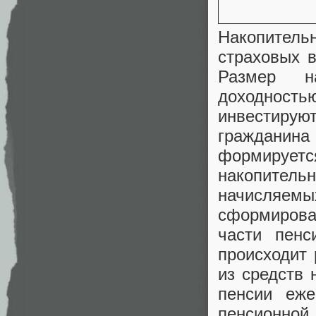
Накопитель
страховых в
Размер на
доходнос
инвестиру
гражданин
формирует
накопительн
начисля
сформирова
части пен
происходит
из средств 
пенсии еж
пенсионной