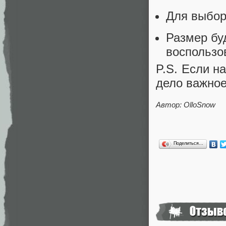
Для выбор
Размер бу
воспольз
P.S. Если н
дело важное
Автор: OlloSnow
Поделиться…