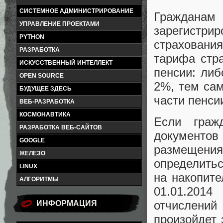
СИСТЕМНОЕ АДМИНИСТРИРОВАНИЕ
Граждан
УПРАВЛЕНИЕ ПРОЕКТАМИ
зарегистри
PYTHON
страхования
РАЗРАБОТКА
тарифа стра
ИСКУССТВЕННЫЙ ИНТЕЛЛЕКТ
пенсии: либ
OPEN SOURCE
2%, тем са
БУДУЩЕЕ ЗДЕСЬ
части пенси
ВЕБ-РАЗРАБОТКА
КОСМОНАВТИКА
Если гра
РАЗРАБОТКА ВЕБ-САЙТОВ
документов
GOOGLE
размещения 
ЖЕЛЕЗО
определитьс
LINUX
на накопите
АЛГОРИТМЫ
01.01.201
отчислений
ИНФОРМАЦИЯ
произойдет 