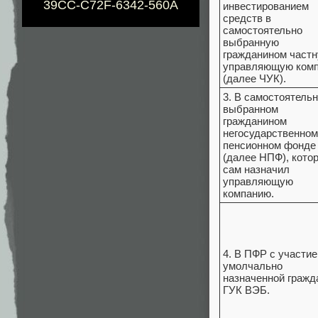
39CC-C72F-6342-560A
инвестированием
средств в
самостоятельно
выбранную
гражданином част
управляющую ком
(далее ЧУК).
3. В самостоятель
выбранном
гражданином
негосударственном
пенсионном фонде
(далее НПФ), кото
сам назначил
управляющую
компанию.
4. В ПФР с участи
умолчально
назначенной гражд
ГУК ВЭБ.