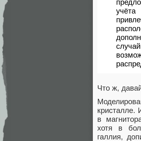
предло
учёта
привл
расп
допол
случа
возм
распре
Что ж, дава
Моделирова
кристалле. 
в магнитор
хотя в бол
галлия, до