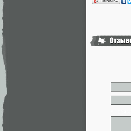
Поделиться…
* - обя