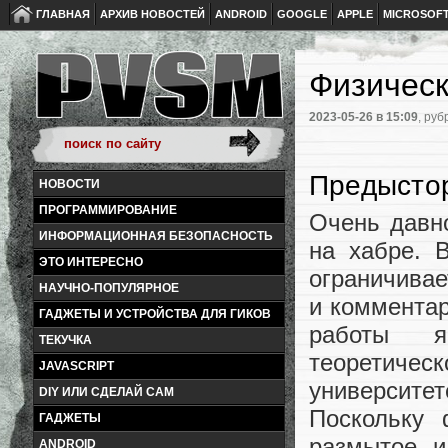
ГЛАВНАЯ
АРХИВ НОВОСТЕЙ
ANDROID
GOOGLE
APPLE
MICROSOF
Физическ
2023-05-26
в 15:09
, руб
Предысто
НОВОСТИ
ПРОГРАММИРОВАНИЕ
Очень давно
ИНФОРМАЦИОННАЯ БЕЗОПАСНОСТЬ
на хабре. 
ЭТО ИНТЕРЕСНО
ограничивае
НАУЧНО-ПОПУЛЯРНОЕ
и комментар
ГАДЖЕТЫ И УСТРОЙСТВА ДЛЯ ГИКОВ
работы я
ТЕКУЧКА
теоретиче
JAVASCRIPT
университе
DIY ИЛИ СДЕЛАЙ САМ
Поскольку 
ГАДЖЕТЫ
размытое и
ANDROID