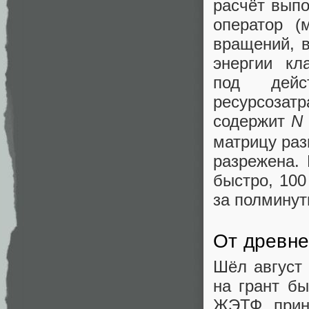
расчёт выпо
оператор (
вращений, 
энергии кл
под дейс
ресурсозатр
содержит
N
матрицу ра
разрежена. 
быстро, 100
за полминут
От древне
Шёл август 
на грант бы
ЖЭТФ приня