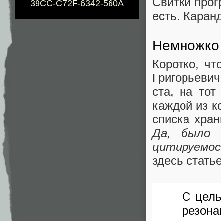
Свитки прог
39CC-C72F-6342-560A
есть. Каран
Немножко 
Коротко, чт
Григорьевич
ста, на тот
каждой из к
списка хран
Да, было 
цитируемос
здесь стать
С цель
резон