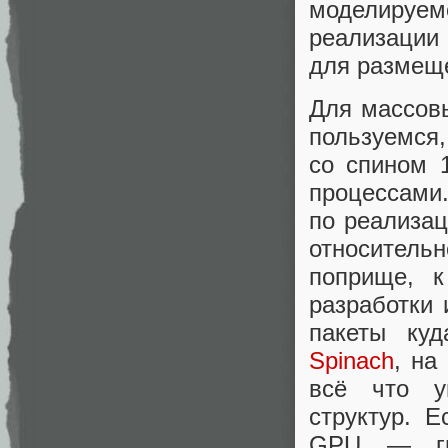
моделируе
реализац
для размещ
Для массовы
пользуемся,
со спином 1
процессам
по реализац
относитель
поприще, к
разработки 
пакеты куд
Spinach
, на
всё что у
структур. Е
GPU — гил