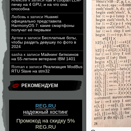
Алексей
к записи
Как я собрал LLM-
печку на 4 GPU, и на что она
способна
Любовь
к записи
Huawei
официально представила
HarmonyOS 7: какие смартфоны
получат её первыми
Артем
к записи
Бесплатные боты,
чтобы раздеть девушку по фото в
2024
sasha
к записи
Майнинг биткоинов
на 55-летнем ветеране IBM 1401
Roman
к записи
Реализация ModBus
RTU Slave на stm32
РЕКОМЕНДУЕМ
REG.RU
надежный хостинг
Промокод на скидку 5%
REG.RU