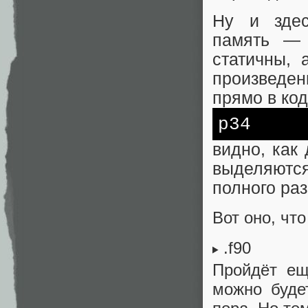
Ну и здес
память — 
статичны, 
произведе
прямо в код
p34
видно, как
выделяютс
полного ра
Вот оно, чт
.f90
Пройдёт ещ
можно буде