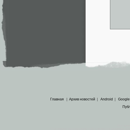
Главная
|
Архив новостей
|
Android
|
Google
Пуб
Все пра
Основными материалами сайта являются
архивные ко