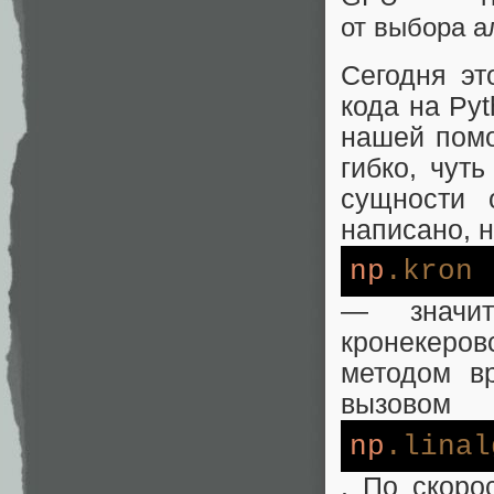
от выбора а
Сегодня эт
кода на Py
нашей помо
гибко, чут
сущности 
написано, 
np
.kron
— значи
кронекеров
методом в
вызовом
np
.linal
. По скоро