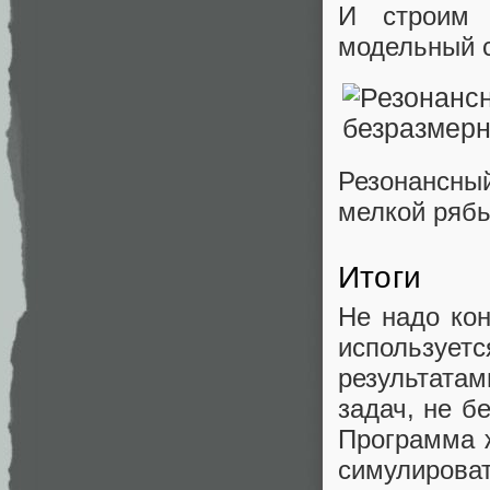
И строим 
модельный с
Резонансный
мелкой рябь
Итоги
Не надо кон
используе
результата
задач, не б
Программа ж
симулирова