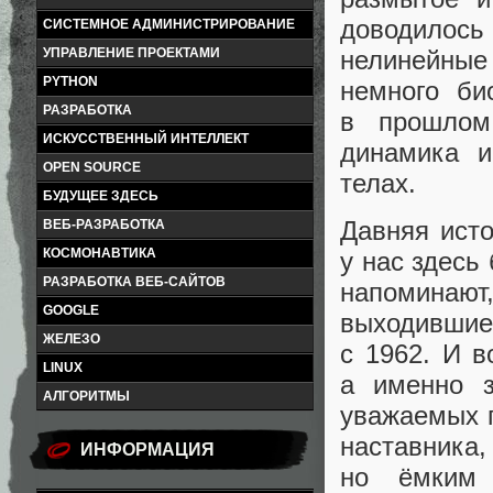
доводилос
СИСТЕМНОЕ АДМИНИСТРИРОВАНИЕ
нелинейные
УПРАВЛЕНИЕ ПРОЕКТАМИ
PYTHON
немного би
РАЗРАБОТКА
в прошлом
ИСКУССТВЕННЫЙ ИНТЕЛЛЕКТ
динамика и
OPEN SOURCE
телах.
БУДУЩЕЕ ЗДЕСЬ
Давняя ист
ВЕБ-РАЗРАБОТКА
КОСМОНАВТИКА
у нас здесь 
РАЗРАБОТКА ВЕБ-САЙТОВ
напоминают
GOOGLE
выходившие 
ЖЕЛЕЗО
с 1962. И в
LINUX
а именно з
АЛГОРИТМЫ
уважаемых
наставника
ИНФОРМАЦИЯ
но ёмким