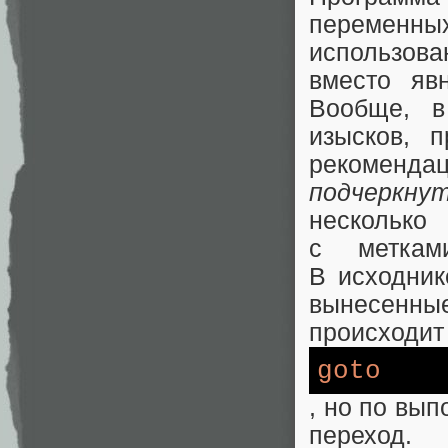
переменн
использова
вместо яв
Вообще, в
изысков, 
рекоменда
подчеркну
несколько
с меткам
В исходник
вынесенные
происходит
goto
, но по вы
переход.