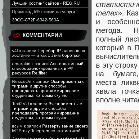
статистиче
Лучший хостинг сайтов - REG.RU
телах
». Ка
Промокод 5% скидки на услуги
и особенно
39CC-C72F-6342-560A
метода. 
КОММЕНТАРИИ
полный лис
который в П
v4f
к записи
Перебор IP-адресов на
вычислител
хостинге — и как с этим бороться
в эту строк
amarakin
к записи
Альтернативный
список заблокированных в РФ
на бумаге
ресурсов Re:filter
места ликв
ResizeOn
к записи
Эксперименты с
тиграми и другие способы
хвала точк
преподавать программирование
студентам, которым скучно
вполне чита
Text2Vid
к записи
Эксперименты с
тиграми и другие способы
преподавать программирование
студентам, которым скучно
всым
к записи
Развёртывание своего
MTProxy Telegram со статистикой