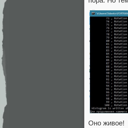
пора. Но те
Оно живое!