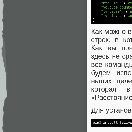
"btc_usd"
: (
'ку
"youtube_counte
"tv_pause"
: (
'п
"tv_play"
: (
'сн
Как можно в
строк, в к
Как вы пон
здесь не ср
все команды
будем испо
наших целе
которая в
«Расстояни
Для установ
pip3 install fuzzyw