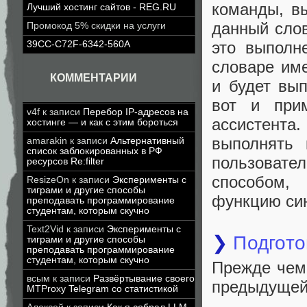
команды, в
Лучший хостинг сайтов - REG.RU
данный сло
Промокод 5% скидки на услуги
это выполн
39CC-C72F-6342-560A
словаре им
КОММЕНТАРИИ
и будет вы
вот и прим
v4f
к записи
Перебор IP-адресов на
ассистента.
хостинге — и как с этим бороться
выполнять 
amarakin
к записи
Альтернативный
список заблокированных в РФ
пользоват
ресурсов Re:filter
способом,
ResizeOn
к записи
Эксперименты с
тиграми и другие способы
функцию син
преподавать программирование
студентам, которым скучно
Text2Vid
к записи
Эксперименты с
❯
Подгото
тиграми и другие способы
преподавать программирование
студентам, которым скучно
Прежде чем
всым
к записи
Развёртывание своего
предыдущей 
MTProxy Telegram со статистикой