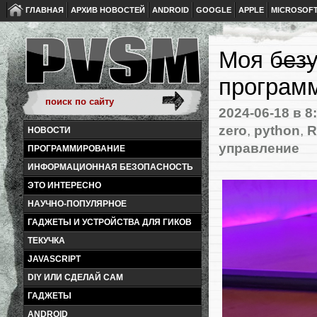
ГЛАВНАЯ
АРХИВ НОВОСТЕЙ
ANDROID
GOOGLE
APPLE
MICROSOF
Моя б̶е̶
програм
2024-06-18
в 8
zero
,
python
,
R
НОВОСТИ
управление
ПРОГРАММИРОВАНИЕ
ИНФОРМАЦИОННАЯ БЕЗОПАСНОСТЬ
ЭТО ИНТЕРЕСНО
НАУЧНО-ПОПУЛЯРНОЕ
ГАДЖЕТЫ И УСТРОЙСТВА ДЛЯ ГИКОВ
ТЕКУЧКА
JAVASCRIPT
DIY ИЛИ СДЕЛАЙ САМ
ГАДЖЕТЫ
ANDROID