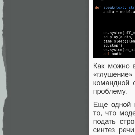
def
speak
(text: str

    audio = model.
                   
                   
                   
                   
    os.system(off_m
    sd.play(audio, 
    time.sleep((len
    sd.stop()

    os.system(on_mi
del
 audio      
Как можно 
«глушение
командной 
проблему.
Еще одной 
то, что мод
подать стр
синтез реч