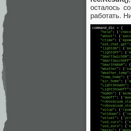
осталось с
работать. Н
command
_dic = {

"help"
: (
'списо
"about"
: (
'расс
"ctime"
: (
'врем
"ask_chat_gpt"
:
"lightON"
: (
'вк
"lightOFF"
: (
'в
"SmartSwichON"
:
"SmartSwichOFF"
"SmartPARAM"
: (
"Weather"
: (
'ка
"Weather_temp"
:
"temp_home"
: (
'
"air_home"
: (
'а
"LightShowOn"
: 
"LightShowOff"
:
"HumOn"
: (
'вклю
"HumOff"
: (
'вык
"robovacuum_sta
"robovacuum_sto
"volup"
: (
'гром
"voldown"
: (
'ти
"volset"
: (
'уст
"usd_curs"
: (
'к
"usd_euro"
: (
'к
"marko"
: (
'марк