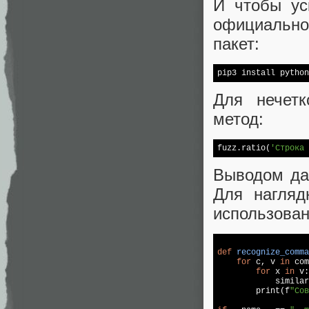
И чтобы ус
официально
пакет:
pip3 install python
Для нечетк
метод:
fuzz.ratio(
'Строка 
Выводом дан
Для нагляд
использован
def
recognize_comma
for
 c, v 
in
 com
for
 x 
in
 v:

            similar
        print(f
"Сов