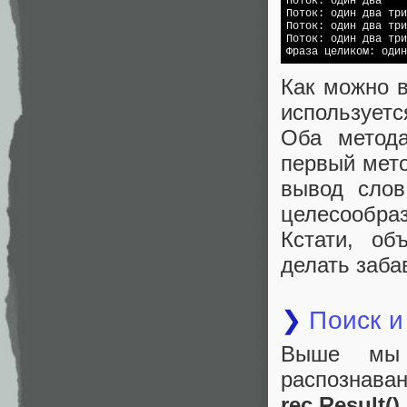
Поток: один два 

Поток: один два три
Поток: один два три
Поток: один два три
Фраза целиком: один
Как можно в
использует
Оба метода
первый мето
вывод слов
целесообраз
Кстати, об
делать заба
❯
Поиск и
Выше мы 
распознава
rec.Result()