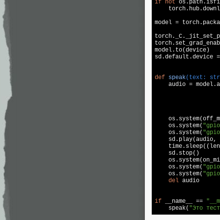
if
not
 os.path.isfi
    torch.hub.downl
model = torch.packa
torch._C._jit_set_p
torch.set_grad_enab
model.to(device)

sd.default.device =
def
speak
(text: str

    audio = model.
                   
                   
                   
                   
    os.system(off_m
    os.system(
"gpio
    os.system(
"gpio
    sd.play(audio, 
    time.sleep((len
    sd.stop()

    os.system(on_mi
    os.system(
"gpio
    os.system(
"gpio
del
 audio      
if
 __name__ == 
"__m
    speak(
"Это тест