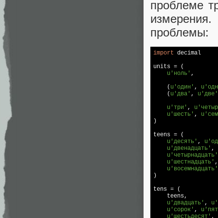
проблеме т
измерения.
проблемы:
import
 decimal

units = (

u'ноль'
,

    (
u'один'
, 
u'одн
    (
u'два'
, 
u'две'
u'три'
, 
u'четыр
u'шесть'
, 
u'сем
)

teens = (

u'десять'
, 
u'од
u'двенадцать'
, 
u'четырнадцать'
u'шестнадцать'
,
u'восемнадцать'
)

tens = (

    teens,

u'двадцать'
, 
u'
u'сорок'
, 
u'пят
u'шестьдесят'
, 