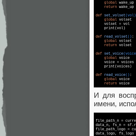
global
 wake_up

return
 wake_up

def
set_volset
(vol)
global
 volset

    volset = vol

    print(vol)

def
read_volset
()
:
global
 volset

return
 volset

def
set_voice
(voice
global
 voice

    voice = voices

    print(voices)

def
read_voice
()
:
global
 voice

return
 voice
И для восп
имени, испо
file_path_n = curre
data_n, fs_n = sf.r
file_path_logo = cu
data_logo, fs_logo 