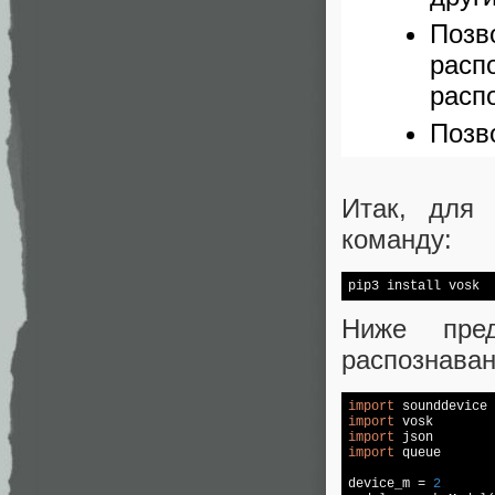
Позв
расп
расп
Позв
Итак, для 
команду:
pip3 install vosk
Ниже пред
распознаван
import
 sounddevice 
import
import
import
 queue

device_m = 
2