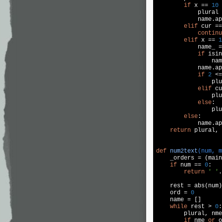
if
 x == 
10
            plural 
            name.ap
elif
 cur ==
continu
elif
 x == 
1
            name_ =
if
 isin
                nam
            name.ap
if
2
 <=
                plu
elif
 cu
                plu
else
:

                plu
else
:

            name.ap
return
 plural, 
def
num2text
(num, m

    _orders = (main
if
 num == 
0
:

return
' '
.
    rest = abs(num)

    ord = 
0
    name = []

while
 rest > 
0
:

        plural, nme
if
 nme 
or
 o