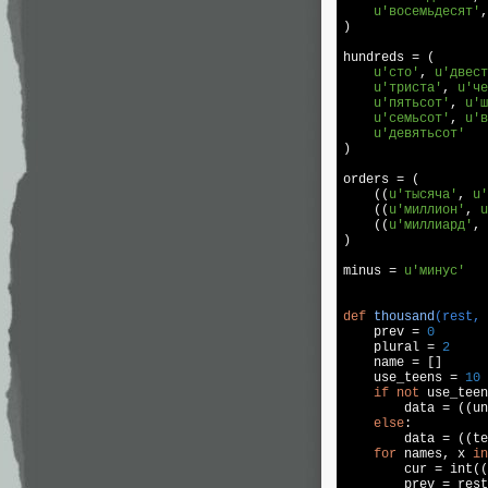
u'восемьдесят'
,
)

hundreds = (

u'сто'
, 
u'двест
u'триста'
, 
u'че
u'пятьсот'
, 
u'ш
u'семьсот'
, 
u'в
u'девятьсот'
)

orders = (

    ((
u'тысяча'
, 
u'
    ((
u'миллион'
, 
u
    ((
u'миллиард'
, 
)

minus = 
u'минус'
def
thousand
(rest, 

    prev = 
0
    plural = 
2
    name = []

    use_teens = 
10
 
if
not
 use_teen
        data = ((un
else
:

        data = ((te
for
 names, x 
in
        cur = int((
        prev = rest