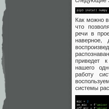
следующие 
Как можно в
что позвол
речи в про
наверное,
воспроизв
распознава
приведет к
нашего одн
работу си
воспользуе
системы ра
mic = 
2
on_mic  = f
'amixer 
off_mic = f
'amixer 