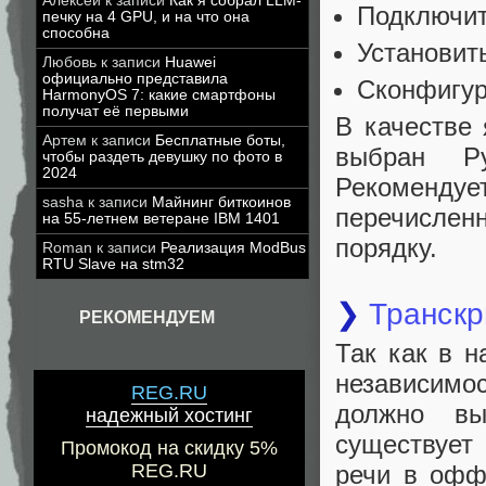
Алексей
к записи
Как я собрал LLM-
Подключит
печку на 4 GPU, и на что она
способна
Установит
Любовь
к записи
Huawei
официально представила
Сконфигур
HarmonyOS 7: какие смартфоны
получат её первыми
В качестве
Артем
к записи
Бесплатные боты,
выбран P
чтобы раздеть девушку по фото в
2024
Рекомендуе
sasha
к записи
Майнинг биткоинов
перечисле
на 55-летнем ветеране IBM 1401
порядку.
Roman
к записи
Реализация ModBus
RTU Slave на stm32
❯
Транск
РЕКОМЕНДУЕМ
Так как в 
независимос
REG.RU
должно вы
надежный хостинг
существует
Промокод на скидку 5%
речи в офф
REG.RU