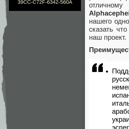
39CC-C72F-6342-560A
отличному
Alphacephe
нашего одн
сказать что
наш проект.
Преимущест
Подд
русск
неме
испан
итал
араб
украи
эспер