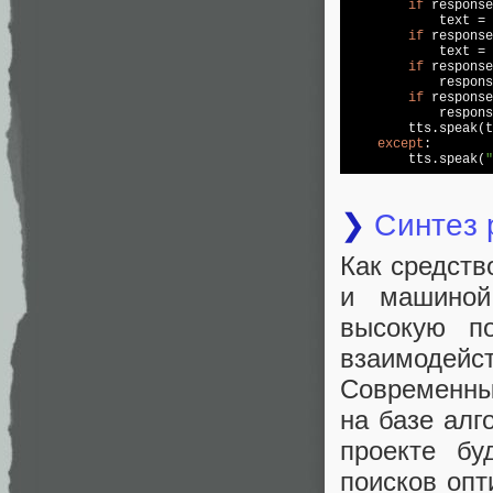
if
 response
            text = 
if
 response
            text = 
if
 response
            respons
if
 response
            respons
        tts.speak(t
except
:

        tts.speak(
"
❯
Синтез 
Как средств
и машиной
высокую по
взаимоде
Современные
на базе алг
проекте бу
поисков опт