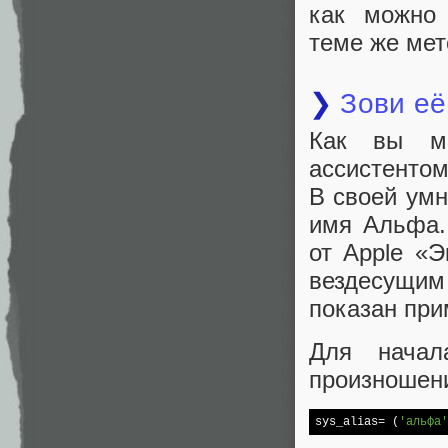
как можно 
теме же мет
❯
Зови её
Как вы мо
ассистентом
В своей умн
имя Альфа.
от Apple «
вездесущи
показан при
Для начал
произношен
sys_alias= (
'альфа'