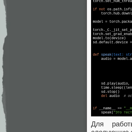
torch.set_num_threa
if
not
 os.path.isfi
    torch.hub.downl
model = torch.packa
torch._C._jit_set_p
torch.set_grad_enab
model.to(device)

sd.default.device =
def
speak
(text: str

    audio = model.
                   
                   
                   
                   
    sd.play(audio, 
    time.sleep((len
    sd.stop()

del
 audio  
# ос
if
 __name__ == 
"__m
    speak(
"Это тест
Для работ