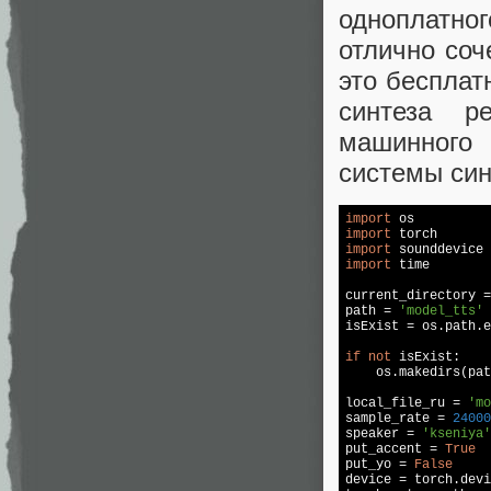
одноплатног
отлично соч
это беспла
синтеза р
машинного
системы син
import
import
import
 sounddevice 
import
 time

current_directory =
path = 
'model_tts'
isExist = os.path.e
if
not
 isExist:

    os.makedirs(pat
local_file_ru = 
'mo
sample_rate = 
24000
speaker = 
'kseniya'
put_accent = 
True
put_yo = 
False
device = torch.devi