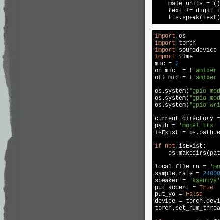
    male_units = ((
    text += digit_t
    tts.speak(text)
import
import
import
 sounddevice 
import
 time

mic = 
2
on_mic  = f
'amixer 
off_mic = f
'amixer 
os.system(
"gpio mod
os.system(
"gpio mod
os.system(
"gpio wri
current_directory =
path = 
'model_tts'
isExist = os.path.e
if
not
 isExist:

    os.makedirs(pat
local_file_ru = 
'mo
sample_rate = 
24000
speaker = 
'kseniya'
put_accent = 
True
put_yo = 
False
device = torch.devi
torch.set_num_threa