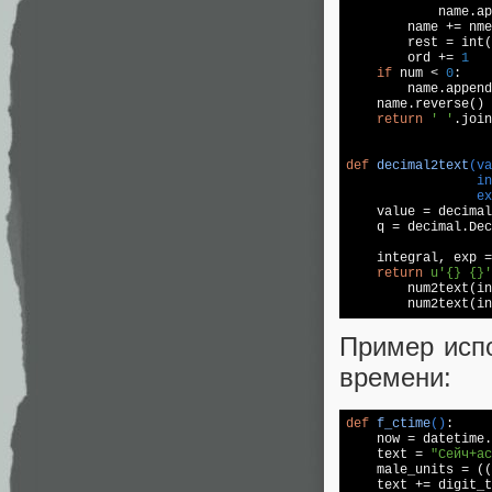
            name.ap
        name += nme

        rest = int(
        ord += 
1
if
 num < 
0
:

        name.append
    name.reverse()

return
' '
.join
def
decimal2text
(va
                 in
                 ex

    value = decimal
    q = decimal.Dec
    integral, exp =
return
u'{} {}'
        num2text(in
        num2text(in
Пример исп
времени:
def
f_ctime
()
:

    now = datetime.
    text = 
"Сейч+ас
    male_units = ((
    text += digit_t