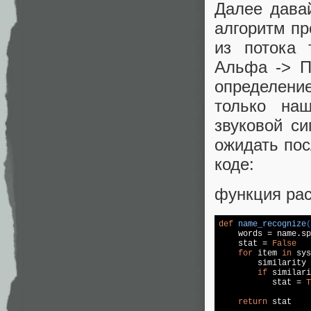
Далее давай
алгоритм пр
из потока 
Альфа -> П
определени
только на
звуковой си
ожидать пос
коде:
функция ра
def
name_recognize
(

    words = name.sp
    stat = 
False
for
 item 
in
 sys
        similarity 
if
 similari
           stat = 
T
return
 stat