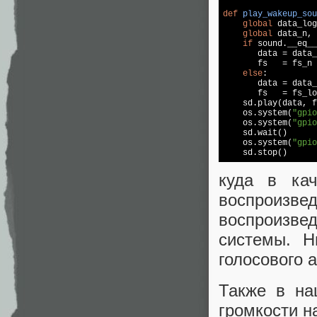
def
play_wakeup_sou
global
 data_log
global
 data_n, 
if
 sound.__eq__
       data = data_
       fs   = fs_n

else
:

       data = data_
       fs   = fs_lo
    sd.play(data, f
    os.system(
"gpio
    os.system(
"gpio
    sd.wait()      
    os.system(
"gpio
    sd.stop() 
куда в ка
воспроизве
воспроизве
системы. Н
голосового 
Также в на
громкости н