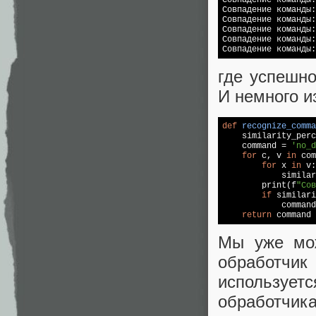
Совпадение команды:
Совпадение команды:
Совпадение команды:
Совпадение команды:
Совпадение команды:
где успешно
И немного и
def
recognize_comma

    similarity_per
    command = 
'no_d
for
 c, v 
in
 com
for
 x 
in
 v:

            similar
        print(f
"Сов
if
 similari
            command
return
 command
Мы уже мож
обработчи
используе
обработчика