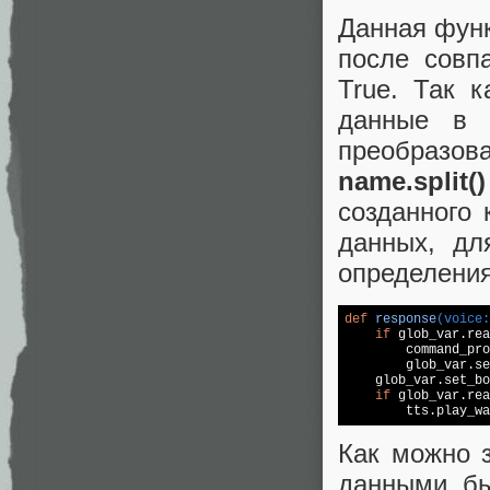
Данная функ
после совп
True. Так 
данные в 
преобразов
name.split()
созданного 
данных, дл
определения
def
response
(voice:
if
 glob_var.rea
        command_pro
        glob_var.se
    glob_var.set_bo
if
 glob_var.rea
        tts.play_wa
Как можно 
данными, бы