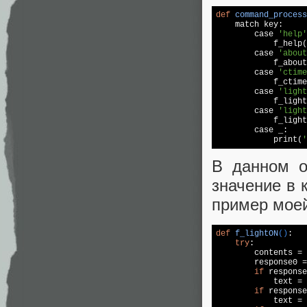
def
command_process

    match key:

        case 
'help'
            f_help(
        case 
'about
            f_about
        case 
'ctime
            f_ctime
        case 
'light
            f_light
        case 
'light
            f_light
        case _:

            print(
'
В данном о
значение в 
пример моей
def
f_lightON
()
:
try
:

        contents = 
        response0 =
if
 response
            text = 
if
 response
            text = 