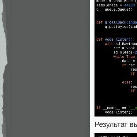
model = vosk.Model(
samplerate = 
44100
q = queue.Queue()  
def
q_callback
(inda

    q.put(bytes(ind
def
voce_listen
()
:
with
 sd.RawInpu
        rec = vosk.
        sd.sleep(
-2
while
True
:

            data = 
if
 rec.
                res
if
 
                   
else
:

                res
if
 
                   
if
 __name__ == 
"__m
    voce_listen()
Результат в