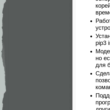
корей
врем
Рабо
устро
Уста
pip3 
Моде
но е
для 
Сдел
позв
кома
Подд
прог
други